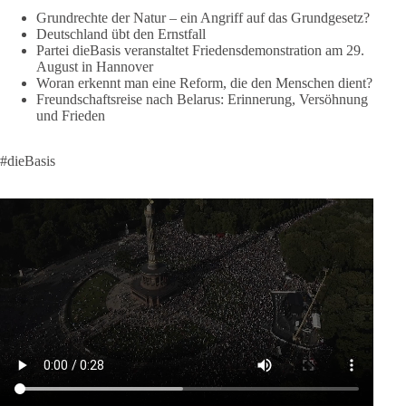
lohnt, dieBasis zu wählen.
Grundrechte der Natur – ein Angriff auf das Grundgesetz?
Deutschland übt den Ernstfall
Mehr Infos:
https://diebasis-st.de/wahlprogramm/
Partei dieBasis veranstaltet Friedensdemonstration am 29.
August in Hannover
#dieBasis
#Landtagswahl
#SachsenAnhalt
Woran erkennt man eine Reform, die den Menschen dient?
#DeineStimmezählt
#jetztunterstützen
Freundschaftsreise nach Belarus: Erinnerung, Versöhnung
und Frieden
58
6
14
Auf Facebook ansehen
#dieBasis
DieBasis
1 Tag zuvor
🔎 Über 100-mal keine Antwort.
Anthony Fauci, Immunologe und Berater des ehemaligen US-
Präsidenten, hat bei einer Anhörung des US-Senats auf mehr
als 100 Fragen die Aussage verweigert. Die juristische
Bewertung werden Gerichte und Ermittlungen klären – auch
auf Basis seines Tagebuches. Doch unabhängig davon zeigt
der Vorgang eines deutlich: