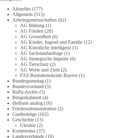
„Grundrechte der Natur“ weit über klassischen Naturschutz
Aktuelles
(177)
hinausreichen und grundlegende Fragen zum Menschenbild,
Allgemein
(513)
zum Rechtsstaat und zur Demokratie aufwerfen. [...]
Arbeitsgemeinschaften
(62)
AG Bildung
(1)
👉 Hier weiterlesen:
https://diebasis-
AG Frieden
(28)
AG Gesundheit
(6)
partei.de/2026/07/grundrechte-der-natur-ein-angriff-auf-das-
AG Kinder, Jugend und Familie
(12)
grundgesetz/
AG Künstliche Intelligenz
(1)
AG Sachstandanfrage
(1)
🟩🟩🟦🟦🟥🟥🟧🟧
AG Strategische Impulse
(6)
AG Tierschutz
(2)
Es ging weniger um fertige Antworten als um eine Debatte
AG Werte und Ziele
(2)
FAS Basisdemokratie Bayern
(1)
darüber, wie Freiheit, Verantwortung, Naturschutz und
Bundesparteitag
(1)
Grundrechte in einer demokratischen Gesellschaft künftig
Bundesvorstand
(5)
miteinander in Einklang gebracht werden können.
BuPa-Archiv
(5)
Bürgerkabinett
(4)
#dieBasis
#natur
#grundrechte
#grundgesetz
#demokratie
dieBasis analog
(16)
Friedensdemonstration
(2)
Gastbeiträge
(162)
Geschichte
(13)
38
7
8
Ukraine
(2)
Auf Facebook ansehen
Kommentar
(37)
Landesverbände
(10)