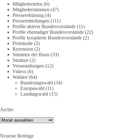
DieBasis
Mitgliederinfos
(6)
1 Tag zuvor
Mitgliederstimmen
(47)
Presseerklärung
(4)
Jetzt dieBasis Sachsen-Anhalt unterstützen!
Pressemitteilungen
(111)
Profile aktiver Bundesvorstände
(11)
Profile ehemaliger Bundesvorstände
(22)
Die Landtagswahl 2026 in Sachsen-Anhalt findet am 6.
Profile kooptierte Bundesvorstände
(2)
September statt. Die Inhalte stehen – jetzt müssen sie gesehen,
Protokolle
(2)
geteilt und diskutiert werden.
Rezension
(2)
Stimmen der Basis
(33)
Folge unseren Kanälen:
Struktur
(2)
Veranstaltungen
(12)
Facebook:
Videos
(6)
https://www.facebook.com/groups/diebasissachsenanhalt/
Wahlen
(64)
Instragram:
Bundestagswahl
(34)
https://www.instagram.com/die_basis_sachsen_anhalt/
Europawahl
(11)
Tiktok:
https://www.tiktok.com/@diebasis_sachsenanhalt
Landtagswahl
(15)
X:
https://x.com/DieBasisLSA
Youtube:
https://www.youtube.com/dieBasisSachsenAnhalt
Archiv
🟩🟩🟦🟦🟥🟥🟧🟧
Archiv
Like, teile und kommentiere unsere Beiträge, damit noch mehr
Neueste Beiträge
Menschen mitbekommen, wofür wir stehen und warum es sich