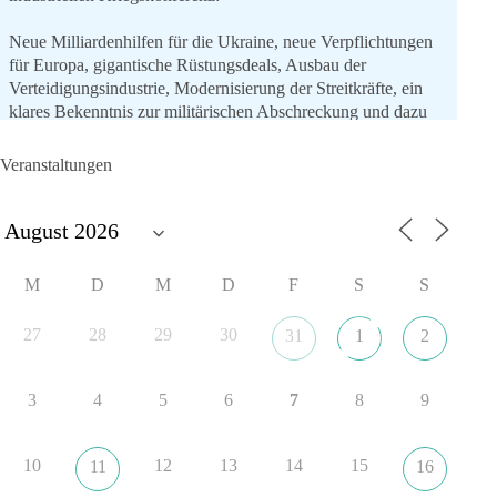
Neue Milliardenhilfen für die Ukraine, neue Verpflichtungen
für Europa, gigantische Rüstungsdeals, Ausbau der
Verteidigungsindustrie, Modernisierung der Streitkräfte, ein
klares Bekenntnis zur militärischen Abschreckung und dazu
die Forderung, der Iran dürfe keine Kernwaffe besitzen.
Veranstaltungen
Und wo war der Austausch über eine friedensorientierte
Politik?
🟩🟩🟦🟦🟥🟥🟧🟧
M
D
M
D
F
S
S
dieBasis fordert als einzige Partei in Deutschland den Austritt
aus der NATO. Ein Gipfel, der mehr nach Rüstungsdeal als
27
28
29
30
31
1
2
nach Friedenspolitik klingt, wird niemals Sicherheit schaffen,
ob nun in Deutschland oder weltweit.
3
4
5
6
7
8
9
Quelle:
https://www.tagesschau.de/ausland/asien/nato-
erklaerung-ankara-100.html
10
12
13
14
15
11
16
#dieBasis
#NATO
#Gipfeltreffen
#Frieden
#Sicherheit