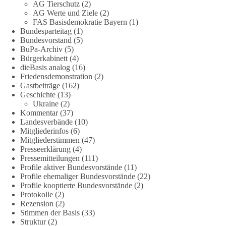
Quellen:
https://apnews.com/article/fauci-diaries-covid-origins-
AG Tierschutz
(2)
rand-paul-6b25da9f75a0becbaf2886ab22643e67
und
AG Werte und Ziele
(2)
FAS Basisdemokratie Bayern
(1)
https://www.tichyseinblick.de/kolumnen/aus-aller-welt/usa-
Bundesparteitag
(1)
tagebuch-fauci-corona-impfung/
Bundesvorstand
(5)
BuPa-Archiv
(5)
#dieBasis
#Corona
#Aufarbeitung
#Transparenz
#Demokratie
Bürgerkabinett
(4)
#Vertrauen
dieBasis analog
(16)
Friedensdemonstration
(2)
Gastbeiträge
(162)
Geschichte
(13)
239
36
60
Ukraine
(2)
Auf Facebook ansehen
Kommentar
(37)
Landesverbände
(10)
DieBasis
Mitgliederinfos
(6)
2 Tage(n) zuvor
Mitgliederstimmen
(47)
Presseerklärung
(4)
🕊 Wir wollen den Krieg mit Russland nicht!
Pressemitteilungen
(111)
Profile aktiver Bundesvorstände
(11)
Profile ehemaliger Bundesvorstände
(22)
Am 20. Juni 2026 fand in Berlin am Brandenburger Tor die
Profile kooptierte Bundesvorstände
(2)
Demonstration mit dem Motto „Russland ist nicht unser
Protokolle
(2)
Feind“ statt.
Rezension
(2)
Stimmen der Basis
(33)
Hier ein Auszug aus der Rede von der
Struktur
(2)