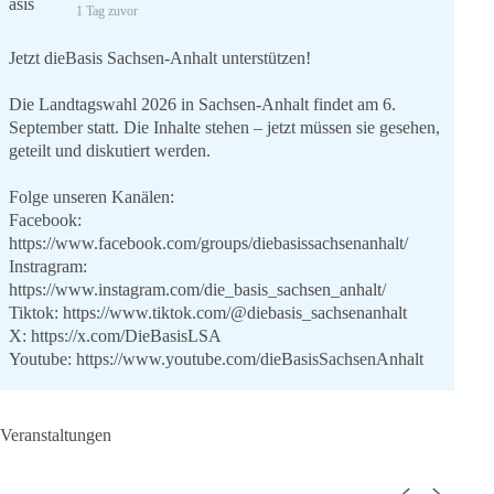
1 Tag zuvor
Jetzt dieBasis Sachsen-Anhalt unterstützen!
Die Landtagswahl 2026 in Sachsen-Anhalt findet am 6.
September statt. Die Inhalte stehen – jetzt müssen sie gesehen,
geteilt und diskutiert werden.
Folge unseren Kanälen:
Facebook:
https://www.facebook.com/groups/diebasissachsenanhalt/
Instragram:
https://www.instagram.com/die_basis_sachsen_anhalt/
Tiktok:
https://www.tiktok.com/@diebasis_sachsenanhalt
X:
https://x.com/DieBasisLSA
Youtube:
https://www.youtube.com/dieBasisSachsenAnhalt
🟩🟩🟦🟦🟥🟥🟧🟧
Veranstaltungen
Like, teile und kommentiere unsere Beiträge, damit noch mehr
Menschen mitbekommen, wofür wir stehen und warum es sich