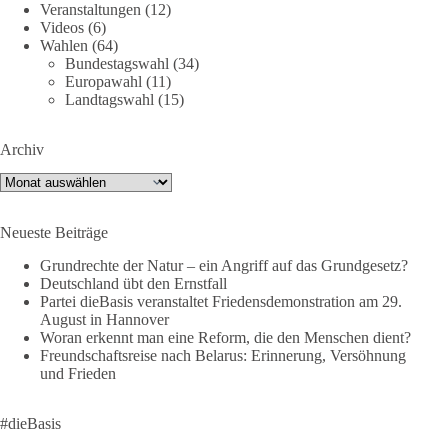
Veranstaltungen
(12)
Bundestagsabgeordneten Sevim Dağdelen (BSW).
Videos
(6)
Wahlen
(64)
„Wir müssen Nein sagen zu diesem stinkenden
Bundestagswahl
(34)
Revanchismus!“
Europawahl
(11)
Landtagswahl
(15)
👉 Hier geht es zum vollständigen Video:
https://www.youtube.com/live/a9hOswSNg4I?
Archiv
si=2b_C6GgNY9EB-rXw
Archiv
🟩🟩🟦🟦🟥🟥🟧🟧
Neueste Beiträge
❤️ Wir freuen uns über deine Unterstützung:
https://diebasis.de/spenden/
Grundrechte der Natur – ein Angriff auf das Grundgesetz?
Deutschland übt den Ernstfall
Partei dieBasis veranstaltet Friedensdemonstration am 29.
#dieBasis
#frieden
#russandistnichtunserFeind
#friedenspartei
August in Hannover
Woran erkennt man eine Reform, die den Menschen dient?
Freundschaftsreise nach Belarus: Erinnerung, Versöhnung
und Frieden
377
168
37
Auf Facebook ansehen
DieBasis
#dieBasis
2 Tage(n) zuvor