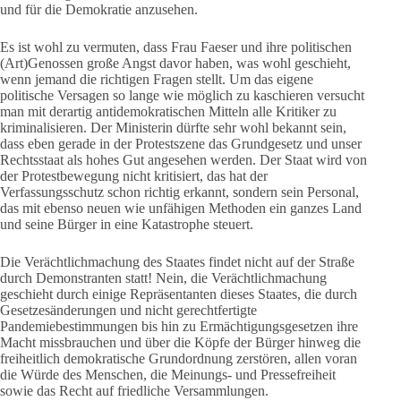
und für die Demokratie anzusehen.
Es ist wohl zu vermuten, dass Frau Faeser und ihre politischen
(Art)Genossen große Angst davor haben, was wohl geschieht,
wenn jemand die richtigen Fragen stellt. Um das eigene
politische Versagen so lange wie möglich zu kaschieren versucht
man mit derartig antidemokratischen Mitteln alle Kritiker zu
kriminalisieren. Der Ministerin dürfte sehr wohl bekannt sein,
dass eben gerade in der Protestszene das Grundgesetz und unser
Rechtsstaat als hohes Gut angesehen werden. Der Staat wird von
der Protestbewegung nicht kritisiert, das hat der
Verfassungsschutz schon richtig erkannt, sondern sein Personal,
das mit ebenso neuen wie unfähigen Methoden ein ganzes Land
und seine Bürger in eine Katastrophe steuert.
Die Verächtlichmachung des Staates findet nicht auf der Straße
durch Demonstranten statt! Nein, die Verächtlichmachung
geschieht durch einige Repräsentanten dieses Staates, die durch
Gesetzesänderungen und nicht gerechtfertigte
Pandemiebestimmungen bis hin zu Ermächtigungsgesetzen ihre
Macht missbrauchen und über die Köpfe der Bürger hinweg die
freiheitlich demokratische Grundordnung zerstören, allen voran
die Würde des Menschen, die Meinungs- und Pressefreiheit
sowie das Recht auf friedliche Versammlungen.