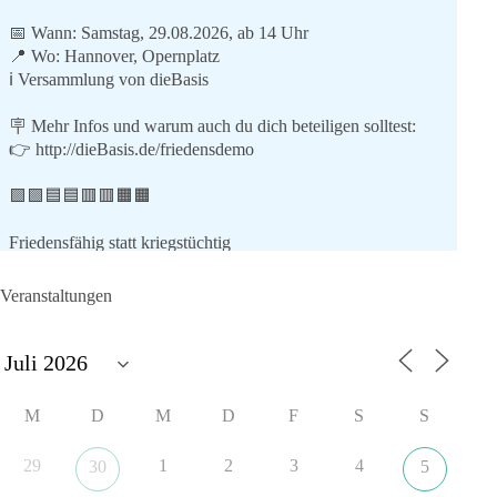
📅 Wann: Samstag, 29.08.2026, ab 14 Uhr
📍 Wo: Hannover, Opernplatz
ℹ️ Versammlung von dieBasis
🪧 Mehr Infos und warum auch du dich beteiligen solltest:
👉
http://dieBasis.de/friedensdemo
🟩🟩🟦🟦🟥🟥🟧🟧
Friedensfähig statt kriegstüchtig
Wir stehen für
Veranstaltungen
⚠️ Sofortigen Stopp aller Waffenlieferungen ins Ausland,
zumindest in Kriegsgebiete
⚠️ Beteiligung an humanitärer Hilfe für alle Kriegsopfer
⚠️ Aufruf zum sofortigen Waffenstillstand bzw. zu
M
D
M
D
F
S
S
Friedensverhandlungen
⚠️ Einhaltung von Völkerrecht und UN-Charta
29
1
2
3
4
30
5