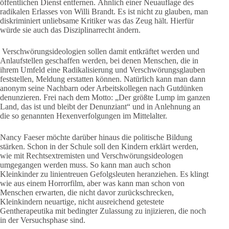
öffentlichen Dienst entfernen. Ähnlich einer Neuauflage des
radikalen Erlasses von Willi Brandt. Es ist nicht zu glauben, man
diskriminiert unliebsame Kritiker was das Zeug hält. Hierfür
würde sie auch das Disziplinarrecht ändern.
Verschwörungsideologien sollen damit entkräftet werden und
Anlaufstellen geschaffen werden, bei denen Menschen, die in
ihrem Umfeld eine Radikalisierung und Verschwörungsglauben
feststellen, Meldung erstatten können. Natürlich kann man dann
anonym seine Nachbarn oder Arbeitskollegen nach Gutdünken
denunzieren. Frei nach dem Motto: „Der größte Lump im ganzen
Land, das ist und bleibt der Denunziant“ und in Anlehnung an
die so genannten Hexenverfolgungen im Mittelalter.
Nancy Faeser möchte darüber hinaus die politische Bildung
stärken. Schon in der Schule soll den Kindern erklärt werden,
wie mit Rechtsextremisten und Verschwörungsideologen
umgegangen werden muss. So kann man auch schon
Kleinkinder zu linientreuen Gefolgsleuten heranziehen. Es klingt
wie aus einem Horrorfilm, aber was kann man schon von
Menschen erwarten, die nicht davor zurückschrecken,
Kleinkindern neuartige, nicht ausreichend getestete
Gentherapeutika mit bedingter Zulassung zu injizieren, die noch
in der Versuchsphase sind.