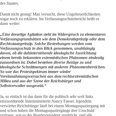
des Staates.
Damit nicht genug! Man versucht, diese Ungeheuerlichkeiten
sogar noch zu erklären. Im Verfassungsschutzbericht heißt es
dann weiter:
„Eine derartige Agitation steht im Widerspruch zu elementaren
Verfassungsgrundsätzen wie dem Demokratieprinzip oder dem
Rechtsstaatsprinzip. Solche Bestrebungen werden vom
Verfassungsschutz in den Blick genommen, unabhängig
davon, ob die dahinterstehende ideologische Ausrichtung
einem bereits bekannten extremistischen Phänomen eindeutig
zuzuordnen ist. Dabei bestehen diverse Bezüge zu und
ideologische Schnittmengen mit anderen Phänomenbereichen.
So war das Protestspektrum immer wieder
Vereinnahmungsversuchen aus dem rechtsextremistischen
Milieu und aus der Szene der Reichsbürger und
Selbstverwalter ausgesetzt.“
Ja, so einfach ist das dann für die politisch sehr weit links
einzuordnende Innenministerin Nancy Faeser. Irgendein
verwirrter Reichsbürger läuft bei einem Montagsspaziergang mit
und schon haben die Montagsspaziergänge ihre Unschuld
verloren, wie es der Bundespräsident ausdrückt, und alle