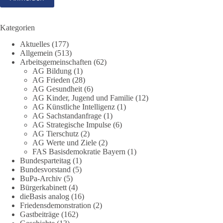
DieBasis
1 Tag zuvor
Kategorien
13
1
Auf Facebook ansehen
Aktuelles
(177)
Allgemein
(513)
Arbeitsgemeinschaften
(62)
DieBasis
AG Bildung
(1)
1 Tag zuvor
AG Frieden
(28)
AG Gesundheit
(6)
Jetzt abstimmen: Welche Rolle soll Deutschland in Sachen
AG Kinder, Jugend und Familie
(12)
Verteidung übernehmen❓
AG Künstliche Intelligenz
(1)
AG Sachstandanfrage
(1)
AG Strategische Impulse
(6)
Das Bundesministerium der Verteidigung schreibt im
AG Tierschutz
(2)
Strategiepapier, dass die Bundeswehr zum Schutz des Landes
AG Werte und Ziele
(2)
und der Verbündeten abschreckungs- und verteidigungsfähig
FAS Basisdemokratie Bayern
(1)
sein muss. Die strategische Ausrichtung sieht vor, dass
Bundesparteitag
(1)
Deutschland in der NATO eine Führungsrolle übernimmt, zur
Bundesvorstand
(5)
stärksten konventionellen Armee Europas werden soll und
BuPa-Archiv
(5)
Bürgerkabinett
(4)
über die Verteidigungsbereitschaft hinaus aufrüstet.
dieBasis analog
(16)
Friedensdemonstration
(2)
Wie siehst du das? Mach jetzt bei unserer Umfrage mit und sag
Gastbeiträge
(162)
uns deine Meinung: