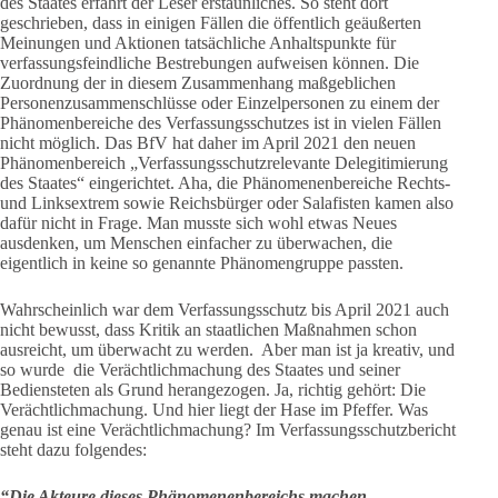
des Staates erfährt der Leser erstaunliches. So steht dort
geschrieben, dass in einigen Fällen die öffentlich geäußerten
Meinungen und Aktionen tatsächliche Anhaltspunkte für
verfassungsfeindliche Bestrebungen aufweisen können. Die
Zuordnung der in diesem Zusammenhang maßgeblichen
Personenzusammenschlüsse oder Einzelpersonen zu einem der
Phänomenbereiche des Verfassungsschutzes ist in vielen Fällen
nicht möglich. Das BfV hat daher im April 2021 den neuen
Phänomenbereich „Verfassungsschutzrelevante Delegitimierung
des Staates“ eingerichtet. Aha, die Phänomenenbereiche Rechts-
und Linksextrem sowie Reichsbürger oder Salafisten kamen also
dafür nicht in Frage. Man musste sich wohl etwas Neues
ausdenken, um Menschen einfacher zu überwachen, die
eigentlich in keine so genannte Phänomengruppe passten.
Wahrscheinlich war dem Verfassungsschutz bis April 2021 auch
nicht bewusst, dass Kritik an staatlichen Maßnahmen schon
ausreicht, um überwacht zu werden. Aber man ist ja kreativ, und
so wurde die Verächtlichmachung des Staates und seiner
Bediensteten als Grund herangezogen. Ja, richtig gehört: Die
Verächtlichmachung. Und hier liegt der Hase im Pfeffer. Was
genau ist eine Verächtlichmachung? Im Verfassungsschutzbericht
steht dazu folgendes:
“Die Akteure dieses Phänomenenbereichs machen