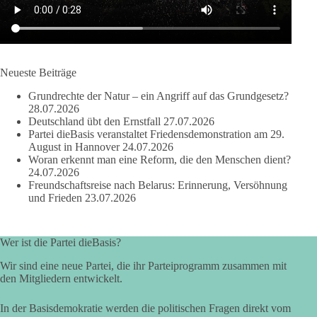
bleiben, statt in die Kontrolle von Lobby-Organisationen oder
Investoren zu geraten.
Quelle:
https://www.youtube.com/watch?v=1bw0gjFxu_w
Neueste Beiträge
#dieBasis
#Wasserverbot
#Propaganda
#WEF
Grundrechte der Natur – ein Angriff auf das Grundgesetz?
#Bürgerbeteiligung
28.07.2026
Deutschland übt den Ernstfall
27.07.2026
Partei dieBasis veranstaltet Friedensdemonstration am 29.
August in Hannover
24.07.2026
219
7
55
Auf Facebook ansehen
Woran erkennt man eine Reform, die den Menschen dient?
24.07.2026
Freundschaftsreise nach Belarus: Erinnerung, Versöhnung
DieBasis
und Frieden
23.07.2026
2 Tage(n) zuvor
Wusstest du, dass Kooperation in Sachfragen etwas anderes ist
Wer ist die Partei dieBasis?
als eine feste Koalition?
Wir sind eine neue Partei, die ihr Parteiprogramm zusammen mit
Eine Koalition bedeutet in der Regel gemeinsame
den Mitgliedern entwickelt.
Regierungsverantwortung, feste Vereinbarungen und
dauerhafte Bindungen. Kooperation in Sachfragen bedeutet
In der Basisdemokratie werden die politischen Fragen direkt vom