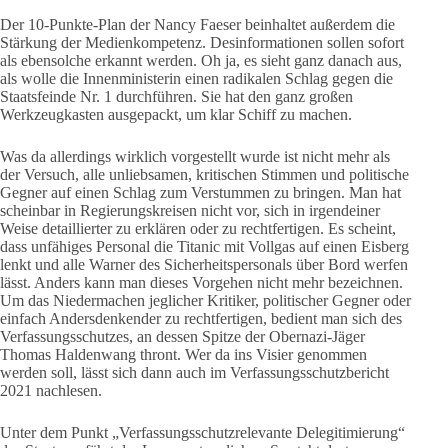
Der 10-Punkte-Plan der Nancy Faeser beinhaltet außerdem die
Stärkung der Medienkompetenz. Desinformationen sollen sofort
als ebensolche erkannt werden. Oh ja, es sieht ganz danach aus,
als wolle die Innenministerin einen radikalen Schlag gegen die
Staatsfeinde Nr. 1 durchführen. Sie hat den ganz großen
Werkzeugkasten ausgepackt, um klar Schiff zu machen.
Was da allerdings wirklich vorgestellt wurde ist nicht mehr als
der Versuch, alle unliebsamen, kritischen Stimmen und politische
Gegner auf einen Schlag zum Verstummen zu bringen. Man hat
scheinbar in Regierungskreisen nicht vor, sich in irgendeiner
Weise detaillierter zu erklären oder zu rechtfertigen. Es scheint,
dass unfähiges Personal die Titanic mit Vollgas auf einen Eisberg
lenkt und alle Warner des Sicherheitspersonals über Bord werfen
lässt. Anders kann man dieses Vorgehen nicht mehr bezeichnen.
Um das Niedermachen jeglicher Kritiker, politischer Gegner oder
einfach Andersdenkender zu rechtfertigen, bedient man sich des
Verfassungsschutzes, an dessen Spitze der Obernazi-Jäger
Thomas Haldenwang thront. Wer da ins Visier genommen
werden soll, lässt sich dann auch im Verfassungsschutzbericht
2021 nachlesen.
Unter dem Punkt „Verfassungsschutzrelevante Delegitimierung“