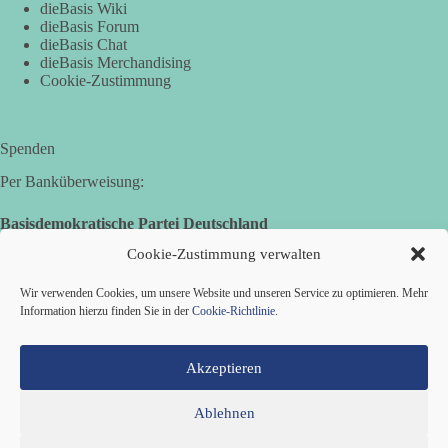
DieBasis
dieBasis Wiki
2 Tage(n) zuvor
dieBasis Forum
dieBasis Chat
dieBasis Merchandising
„Plandemie-Logik Reloaded“
Cookie-Zustimmung
Sie sagten immer und immer wieder: „Nur die Impfung rettet
uns!“
Spenden
Wir sagen heute: Die politischen Ansagen hätten fast mehr
Menschen umgebracht als das Virus selbst.
Per Banküberweisung:
🟩🟩🟦🟦🟥🟥🟧🟧
Basisdemokratische Partei Deutschland
Volksbank Zollernalb
Cookie-Zustimmung verwalten
👉 Teile diesen Beitrag, bevor die nächste Staffel wieder so
IBAN: DE16 6539 0120 0434 1370 06
absurd wird.
Wir verwenden Cookies, um unsere Website und unseren Service zu optimieren. Mehr
BIC: GENODES1EBI
Information hierzu finden Sie in der
Cookie-Richtlinie
.
🤝 Jetzt Mitglied werden:
https://diebasis.de/mitgliedschaft/
#dieBasis
#Meme
#Plandemie
#Corona
#Impfung
Akzeptieren
Ablehnen
633
65
86
Auf Facebook ansehen