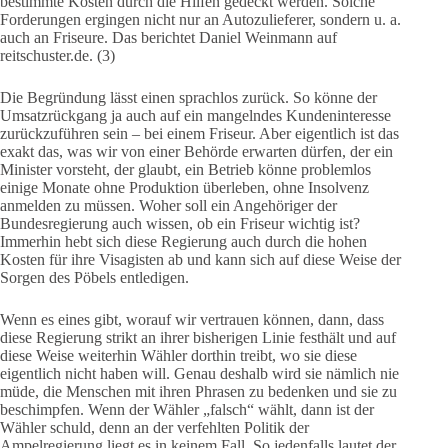
bestimmte Kosten durch die Hilfen gedeckt werden. Solche
Forderungen ergingen nicht nur an Autozulieferer, sondern u. a.
auch an Friseure. Das berichtet Daniel Weinmann auf
reitschuster.de. (3)
Die Begründung lässt einen sprachlos zurück. So könne der
Umsatzrückgang ja auch auf ein mangelndes Kundeninteresse
zurückzuführen sein – bei einem Friseur. Aber eigentlich ist das
exakt das, was wir von einer Behörde erwarten dürfen, der ein
Minister vorsteht, der glaubt, ein Betrieb könne problemlos
einige Monate ohne Produktion überleben, ohne Insolvenz
anmelden zu müssen. Woher soll ein Angehöriger der
Bundesregierung auch wissen, ob ein Friseur wichtig ist?
Immerhin hebt sich diese Regierung auch durch die hohen
Kosten für ihre Visagisten ab und kann sich auf diese Weise der
Sorgen des Pöbels entledigen.
Wenn es eines gibt, worauf wir vertrauen können, dann, dass
diese Regierung strikt an ihrer bisherigen Linie festhält und auf
diese Weise weiterhin Wähler dorthin treibt, wo sie diese
eigentlich nicht haben will. Genau deshalb wird sie nämlich nie
müde, die Menschen mit ihren Phrasen zu bedenken und sie zu
beschimpfen. Wenn der Wähler „falsch“ wählt, dann ist der
Wähler schuld, denn an der verfehlten Politik der
Ampelregierung liegt es in keinem Fall. So jedenfalls lautet der