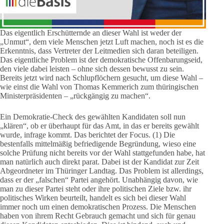
Das eigentlich Erschütternde an dieser Wahl ist weder der
„Unmut“, dem viele Menschen jetzt Luft machen, noch ist es die
Erkenntnis, dass Vertreter der Leitmedien sich daran beteiligen.
Das eigentliche Problem ist der demokratische Offenbarungseid,
den viele dabei leisten – ohne sich dessen bewusst zu sein.
Bereits jetzt wird nach Schlupflöchern gesucht, um diese Wahl –
wie einst die Wahl von Thomas Kemmerich zum thüringischen
Ministerpräsidenten – „rückgängig zu machen“.
Ein Demokratie-Check des gewählten Kandidaten soll nun
„klären“, ob er überhaupt für das Amt, in das er bereits gewählt
wurde, infrage kommt. Das berichtet der Focus. (1) Die
bestenfalls mittelmäßig befriedigende Begründung, wieso eine
solche Prüfung nicht bereits vor der Wahl stattgefunden habe, hat
man natürlich auch direkt parat. Dabei ist der Kandidat zur Zeit
Abgeordneter im Thüringer Landtag. Das Problem ist allerdings,
dass er der „falschen“ Partei angehört. Unabhängig davon, wie
man zu dieser Partei steht oder ihre politischen Ziele bzw. ihr
politisches Wirken beurteilt, handelt es sich bei dieser Wahl
immer noch um einen demokratischen Prozess. Die Menschen
haben von ihrem Recht Gebrauch gemacht und sich für genau