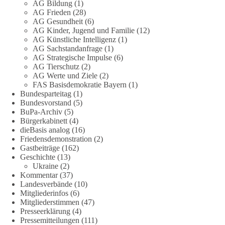
AG Bildung
(1)
Verteidung übernehmen❓
AG Frieden
(28)
AG Gesundheit
(6)
Das Bundesministerium der Verteidigung schreibt im
AG Kinder, Jugend und Familie
(12)
AG Künstliche Intelligenz
(1)
Strategiepapier, dass die Bundeswehr zum Schutz des Landes
AG Sachstandanfrage
(1)
und der Verbündeten abschreckungs- und verteidigungsfähig
AG Strategische Impulse
(6)
sein muss. Die strategische Ausrichtung sieht vor, dass
AG Tierschutz
(2)
Deutschland in der NATO eine Führungsrolle übernimmt, zur
AG Werte und Ziele
(2)
stärksten konventionellen Armee Europas werden soll und
FAS Basisdemokratie Bayern
(1)
über die Verteidigungsbereitschaft hinaus aufrüstet.
Bundesparteitag
(1)
Bundesvorstand
(5)
BuPa-Archiv
(5)
Wie siehst du das? Mach jetzt bei unserer Umfrage mit und sag
Bürgerkabinett
(4)
uns deine Meinung:
dieBasis analog
(16)
Friedensdemonstration
(2)
point_right
https://diebasis-he.de/umfrage-des-monats-august-
Gastbeiträge
(162)
2026/
point_left
Geschichte
(13)
Ukraine
(2)
Kommentar
(37)
🟩🟩🟦🟦🟥🟥🟧🟧
Landesverbände
(10)
Mitgliederinfos
(6)
Quelle:
#section
-6092974" target="_blank"
Mitgliederstimmen
(47)
rel="noreferrer">https://www.bmvg.de/de/grundlagendokume
Presseerklärung
(4)
nte-strategische-ausrichtung
#section
-6092974
Pressemitteilungen
(111)