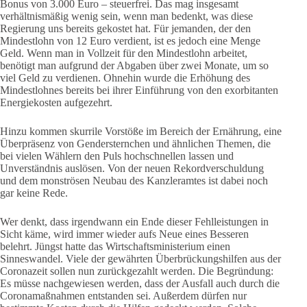
Bonus von 3.000 Euro – steuerfrei. Das mag insgesamt
verhältnismäßig wenig sein, wenn man bedenkt, was diese
Regierung uns bereits gekostet hat. Für jemanden, der den
Mindestlohn von 12 Euro verdient, ist es jedoch eine Menge
Geld. Wenn man in Vollzeit für den Mindestlohn arbeitet,
benötigt man aufgrund der Abgaben über zwei Monate, um so
viel Geld zu verdienen. Ohnehin wurde die Erhöhung des
Mindestlohnes bereits bei ihrer Einführung von den exorbitanten
Energiekosten aufgezehrt.
Hinzu kommen skurrile Vorstöße im Bereich der Ernährung, eine
Überpräsenz von Gendersternchen und ähnlichen Themen, die
bei vielen Wählern den Puls hochschnellen lassen und
Unverständnis auslösen. Von der neuen Rekordverschuldung
und dem monströsen Neubau des Kanzleramtes ist dabei noch
gar keine Rede.
Wer denkt, dass irgendwann ein Ende dieser Fehlleistungen in
Sicht käme, wird immer wieder aufs Neue eines Besseren
belehrt. Jüngst hatte das Wirtschaftsministerium einen
Sinneswandel. Viele der gewährten Überbrückungshilfen aus der
Coronazeit sollen nun zurückgezahlt werden. Die Begründung:
Es müsse nachgewiesen werden, dass der Ausfall auch durch die
Coronamaßnahmen entstanden sei. Außerdem dürfen nur