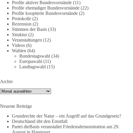
Profile aktiver Bundesvorstände
(11)
Profile ehemaliger Bundesvorstände
(22)
#dieBasis
#Umfrage
#Verteidigung
#Bundeswehr
#NATO
Profile kooptierte Bundesvorstände
(2)
Protokolle
(2)
Rezension
(2)
Stimmen der Basis
(33)
659
669
26
Auf Facebook ansehen
Struktur
(2)
Veranstaltungen
(12)
DieBasis
Videos
(6)
Wahlen
(64)
23 Stunden zuvor
Bundestagswahl
(34)
Europawahl
(11)
💧 Wasser ist kein globales Experiment
Landtagswahl
(15)
Robert Habecks (Bündnis 90/Die Grünen) Lieblingsökonomin
Archiv
Mariana Mazzucato ist Beraterin und Rednerin des World
Economic Forum (WEF). In ihrer Rede zu globalen
Archiv
Herausforderungen sprach sie sich 2022 dafür aus, bestimmte
Ressourcen als globale Güter zu betrachten. Da es bei den
Neueste Beiträge
Covid-19-„Impfungen“ nicht gelungen ist, die ganze Welt
„durchzuimpfen“, kritisiert sie dies als globales Versagen und
Grundrechte der Natur – ein Angriff auf das Grundgesetz?
betrachtet Wasser nun als „globales Gemeingut“.
Deutschland übt den Ernstfall
Partei dieBasis veranstaltet Friedensdemonstration am 29.
In München erleben Bürger vor Ort erste Einschränkungen
August in Hannover