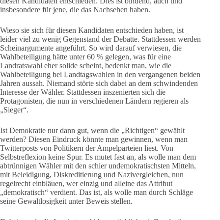
diesen Kandidaten entschieden. Dies ist bindend, auch und
insbesondere für jene, die das Nachsehen haben.
Wieso sie sich für diesen Kandidaten entschieden haben, ist
leider viel zu wenig Gegenstand der Debatte. Stattdessen werden
Scheinargumente angeführt. So wird darauf verwiesen, die
Wahlbeteiligung hätte unter 60 % gelegen, was für eine
Landratswahl eher solide scheint, bedenkt man, wie die
Wahlbeteiligung bei Landtagswahlen in den vergangenen beiden
Jahren aussah. Niemand störte sich dabei an dem schwindenden
Interesse der Wähler. Stattdessen inszenierten sich die
Protagonisten, die nun in verschiedenen Ländern regieren als
„Sieger“.
Ist Demokratie nur dann gut, wenn die „Richtigen“ gewählt
werden? Diesen Eindruck könnte man gewinnen, wenn man
Twitterposts von Politikern der Ampelparteien liest. Von
Selbstreflexion keine Spur. Es mutet fast an, als wolle man dem
abtrünnigen Wähler mit den schier undemokratischsten Mitteln,
mit Beleidigung, Diskreditierung und Nazivergleichen, nun
regelrecht einbläuen, wer einzig und alleine das Attribut
„demokratisch“ verdient. Das ist, als wolle man durch Schläge
seine Gewaltlosigkeit unter Beweis stellen.