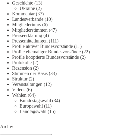
Geschichte
(13)
38
7
8
Ukraine
(2)
Auf Facebook ansehen
Kommentar
(37)
Landesverbände
(10)
DieBasis
Mitgliederinfos
(6)
2 Tage(n) zuvor
Mitgliederstimmen
(47)
Presseerklärung
(4)
Jetzt dieBasis Sachsen-Anhalt unterstützen!
Pressemitteilungen
(111)
Profile aktiver Bundesvorstände
(11)
Profile ehemaliger Bundesvorstände
(22)
Die Landtagswahl 2026 in Sachsen-Anhalt findet am 6.
Profile kooptierte Bundesvorstände
(2)
September statt. Die Inhalte stehen – jetzt müssen sie gesehen,
Protokolle
(2)
geteilt und diskutiert werden.
Rezension
(2)
Stimmen der Basis
(33)
Folge unseren Kanälen:
Struktur
(2)
Veranstaltungen
(12)
Facebook:
Videos
(6)
https://www.facebook.com/groups/diebasissachsenanhalt/
Wahlen
(64)
Instragram:
Bundestagswahl
(34)
https://www.instagram.com/die_basis_sachsen_anhalt/
Europawahl
(11)
Tiktok:
https://www.tiktok.com/@diebasis_sachsenanhalt
Landtagswahl
(15)
X:
https://x.com/DieBasisLSA
Youtube:
https://www.youtube.com/dieBasisSachsenAnhalt
Archiv