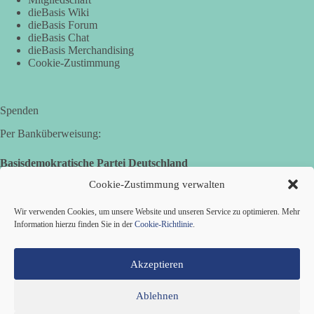
Demonstration mit dem Motto „Russland ist nicht unser
dieBasis Wiki
Feind“ statt.
dieBasis Forum
dieBasis Chat
dieBasis Merchandising
Hier ein Auszug aus der Rede von der
Cookie-Zustimmung
Bundestagsabgeordneten Sevim Dağdelen (BSW).
„Wir müssen Nein sagen zu diesem stinkenden
Revanchismus!“
Spenden
Per Banküberweisung:
👉 Hier geht es zum vollständigen Video:
https://www.youtube.com/live/a9hOswSNg4I?
Basisdemokratische Partei Deutschland
si=2b_C6GgNY9EB-rXw
Volksbank Zollernalb
Cookie-Zustimmung verwalten
IBAN: DE16 6539 0120 0434 1370 06
🟩🟩🟦🟦🟥🟥🟧🟧
Wir verwenden Cookies, um unsere Website und unseren Service zu optimieren. Mehr
BIC: GENODES1EBI
Information hierzu finden Sie in der
Cookie-Richtlinie
.
❤️ Wir freuen uns über deine Unterstützung:
https://diebasis.de/spenden/
Akzeptieren
#dieBasis
#frieden
#russandistnichtunserFeind
#friedenspartei
Ablehnen