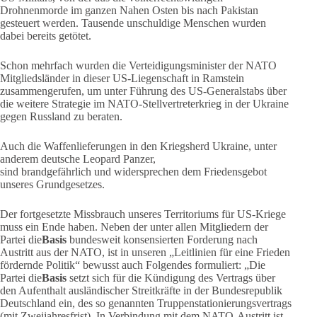
Drohnenmorde im ganzen Nahen Osten bis nach Pakistan
gesteuert werden. Tausende unschuldige Menschen wurden
dabei bereits getötet.
Schon mehrfach wurden die Verteidigungsminister der NATO
Mitgliedsländer in dieser US-Liegenschaft in Ramstein
zusammengerufen, um unter Führung des US-Generalstabs über
die weitere Strategie im NATO-Stellvertreterkrieg in der Ukraine
gegen Russland zu beraten.
Auch die Waffenlieferungen in den Kriegsherd Ukraine, unter
anderem deutsche Leopard Panzer,
sind brandgefährlich und widersprechen dem Friedensgebot
unseres Grundgesetzes.
Der fortgesetzte Missbrauch unseres Territoriums für US-Kriege
muss ein Ende haben. Neben der unter allen Mitgliedern der
Partei die
Basis
bundesweit konsensierten Forderung nach
Austritt aus der NATO, ist in unseren „Leitlinien für eine Frieden
fördernde Politik“ bewusst auch Folgendes formuliert: „Die
Partei die
Basis
setzt sich für die Kündigung des Vertrags über
den Aufenthalt ausländischer Streitkräfte in der Bundesrepublik
Deutschland ein, des so genannten Truppenstationierungsvertrags
(mit Zweijahresfrist). In Verbindung mit dem NATO-Austritt ist