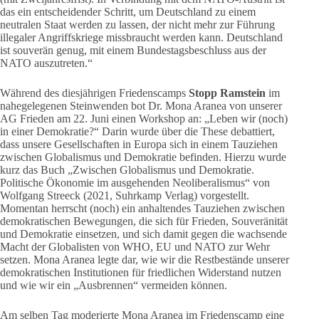
das ein entscheidender Schritt, um Deutschland zu einem
neutralen Staat werden zu lassen, der nicht mehr zur Führung
illegaler Angriffskriege missbraucht werden kann. Deutschland
ist souverän genug, mit einem Bundestagsbeschluss aus der
NATO auszutreten.“
Während des diesjährigen Friedenscamps
Stopp Ramstein
im
nahegelegenen Steinwenden bot Dr. Mona Aranea von unserer
AG Frieden am 22. Juni einen Workshop an: „Leben wir (noch)
in einer Demokratie?“ Darin wurde über die These debattiert,
dass unsere Gesellschaften in Europa sich in einem Tauziehen
zwischen Globalismus und Demokratie befinden. Hierzu wurde
kurz das Buch „Zwischen Globalismus und Demokratie.
Politische Ökonomie im ausgehenden Neoliberalismus“ von
Wolfgang Streeck (2021, Suhrkamp Verlag) vorgestellt.
Momentan herrscht (noch) ein anhaltendes Tauziehen zwischen
demokratischen Bewegungen, die sich für Frieden, Souveränität
und Demokratie einsetzen, und sich damit gegen die wachsende
Macht der Globalisten von WHO, EU und NATO zur Wehr
setzen. Mona Aranea legte dar, wie wir die Restbestände unserer
demokratischen Institutionen für friedlichen Widerstand nutzen
und wie wir ein „Ausbrennen“ vermeiden können.
Am selben Tag moderierte Mona Aranea im Friedenscamp eine