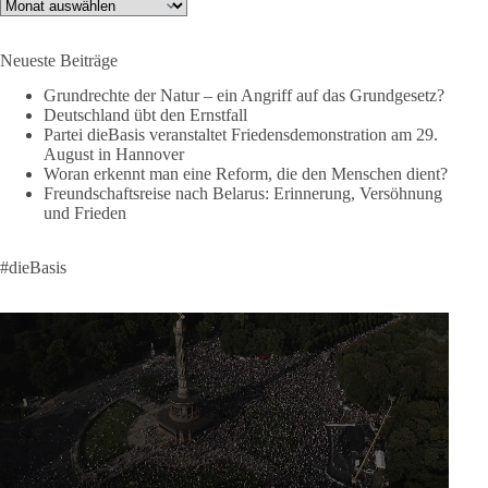
🟩🟩🟦🟦🟥🟥🟧🟧
Archiv
Like, teile und kommentiere unsere Beiträge, damit noch mehr
Neueste Beiträge
Menschen mitbekommen, wofür wir stehen und warum es sich
lohnt, dieBasis zu wählen.
Grundrechte der Natur – ein Angriff auf das Grundgesetz?
Deutschland übt den Ernstfall
Mehr Infos:
https://diebasis-st.de/wahlprogramm/
Partei dieBasis veranstaltet Friedensdemonstration am 29.
August in Hannover
#dieBasis
#Landtagswahl
#SachsenAnhalt
Woran erkennt man eine Reform, die den Menschen dient?
#DeineStimmezählt
#jetztunterstützen
Freundschaftsreise nach Belarus: Erinnerung, Versöhnung
und Frieden
58
6
14
Auf Facebook ansehen
#dieBasis
DieBasis
2 Tage(n) zuvor
🔎 Über 100-mal keine Antwort.
Anthony Fauci, Immunologe und Berater des ehemaligen US-
Präsidenten, hat bei einer Anhörung des US-Senats auf mehr
als 100 Fragen die Aussage verweigert. Die juristische