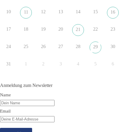
erklaerung-ankara-100.html
10
12
13
14
15
11
16
#dieBasis
#NATO
#Gipfeltreffen
#Frieden
#Sicherheit
17
18
19
20
22
23
21
352
57
36
Auf Facebook ansehen
24
25
26
27
28
30
29
DieBasis
2 Tage(n) zuvor
31
1
2
3
4
5
6
Grundrechte der Natur – ein Angriff auf das Grundgesetz?
Im Politischen Frühschoppen diskutieren die Teilnehmer das
Anmeldung zum Newsletter
Verhältnis von Mensch, Natur und Grundgesetz.
Name
Beitrag der AG Strategische Impulse
Email
Kann die Natur Träger eigener Grundrechte sein? Oder würde
eine solche Entwicklung das Fundament unseres
Grundgesetzes sprengen? Mit dieser grundsätzlichen Frage