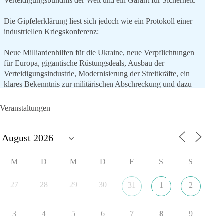
Verteidigungsbündnis der Welt und ein Garant für Sicherheit.
Die Gipfelerklärung liest sich jedoch wie ein Protokoll einer
industriellen Kriegskonferenz:
Neue Milliardenhilfen für die Ukraine, neue Verpflichtungen
für Europa, gigantische Rüstungsdeals, Ausbau der
Verteidigungsindustrie, Modernisierung der Streitkräfte, ein
klares Bekenntnis zur militärischen Abschreckung und dazu
die Forderung, der Iran dürfe keine Kernwaffe besitzen.
Veranstaltungen
Und wo war der Austausch über eine friedensorientierte
Politik?
🟩🟩🟦🟦🟥🟥🟧🟧
M
D
M
D
F
S
S
dieBasis fordert als einzige Partei in Deutschland den Austritt
aus der NATO. Ein Gipfel, der mehr nach Rüstungsdeal als
27
28
29
30
31
1
2
nach Friedenspolitik klingt, wird niemals Sicherheit schaffen,
ob nun in Deutschland oder weltweit.
3
4
5
6
7
8
9
Quelle:
https://www.tagesschau.de/ausland/asien/nato-