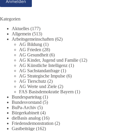
beschäftigte sich die Teilnehmer des Politischen
Frühschoppens der AG Strategische Impulse am 19. Juli 2026.
Referent Frank Bothmann stellte die These auf, dass die
derzeit in Teilen der Umweltbewegung diskutierten
Kategorien
„Grundrechte der Natur“ weit über klassischen Naturschutz
Aktuelles
(177)
hinausreichen und grundlegende Fragen zum Menschenbild,
Allgemein
(513)
zum Rechtsstaat und zur Demokratie aufwerfen. [...]
Arbeitsgemeinschaften
(62)
AG Bildung
(1)
👉 Hier weiterlesen:
https://diebasis-
AG Frieden
(28)
AG Gesundheit
(6)
partei.de/2026/07/grundrechte-der-natur-ein-angriff-auf-das-
AG Kinder, Jugend und Familie
(12)
grundgesetz/
AG Künstliche Intelligenz
(1)
AG Sachstandanfrage
(1)
🟩🟩🟦🟦🟥🟥🟧🟧
AG Strategische Impulse
(6)
AG Tierschutz
(2)
Es ging weniger um fertige Antworten als um eine Debatte
AG Werte und Ziele
(2)
FAS Basisdemokratie Bayern
(1)
darüber, wie Freiheit, Verantwortung, Naturschutz und
Bundesparteitag
(1)
Grundrechte in einer demokratischen Gesellschaft künftig
Bundesvorstand
(5)
miteinander in Einklang gebracht werden können.
BuPa-Archiv
(5)
Bürgerkabinett
(4)
#dieBasis
#natur
#grundrechte
#grundgesetz
#demokratie
dieBasis analog
(16)
Friedensdemonstration
(2)
Gastbeiträge
(162)