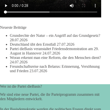
Bewertung werden Gerichte und Ermittlungen klären – auch
auf Basis seines Tagebuches. Doch unabhängig davon zeigt
der Vorgang eines deutlich:
Die Corona-Zeit ist noch lange nicht aufgearbeitet.
Neueste Beiträge
Auch in Deutschland warten viele Menschen bis heute auf
Grundrechte der Natur – ein Angriff auf das Grundgesetz?
Antworten:
28.07.2026
Deutschland übt den Ernstfall
27.07.2026
❓ Wie wurden politische Entscheidungen getroffen?
Partei dieBasis veranstaltet Friedensdemonstration am 29.
August in Hannover
24.07.2026
❓ Welche Maßnahmen waren notwendig und welche nicht?
Woran erkennt man eine Reform, die den Menschen dient?
❓Und wer übernimmt die Verantwortung für die massiven
24.07.2026
Folgen für Kinder, Familien, Unternehmen und das Vertrauen
Freundschaftsreise nach Belarus: Erinnerung, Versöhnung
in unseren Rechtsstaat?
und Frieden
23.07.2026
🟩🟩🟦🟦🟥🟥🟧🟧
Wer ist die Partei dieBasis?
Eine demokratische Gesellschaft lebt nicht davon, unbequeme
Wir sind eine neue Partei, die ihr Parteiprogramm zusammen mit
Fragen zu vermeiden. Sie lebt davon, Fragen offen zu stellen
den Mitgliedern entwickelt.
und transparent zu beantworten.
In der Basisdemokratie werden die politischen Fragen direkt vom