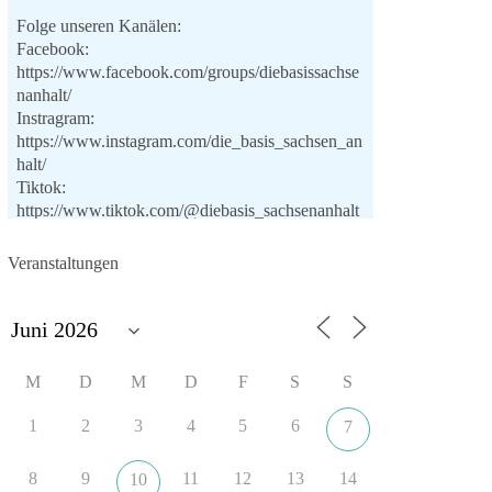
Folge unseren Kanälen:
Facebook:
https://www.facebook.com/groups/diebasissachse
nanhalt/
Instragram:
https://www.instagram.com/die_basis_sachsen_an
halt/
Tiktok:
https://www.tiktok.com/@diebasis_sachsenanhalt
X:
https://x.com/DieBasisLSA
Youtube:
Veranstaltungen
https://www.youtube.com/dieBasisSachsenAnhalt
🟩🟩🟦🟦🟥🟥🟧🟧
Like, teile und kommentiere unsere Beiträge,
M
D
M
D
F
S
S
damit noch mehr Menschen mitbekommen, wofür
wir stehen und warum es sich lohnt, dieBasis zu
1
2
3
4
5
6
7
wählen.
Mehr Infos:
https://diebasis-st.de/wahlprogramm/
8
9
11
12
13
14
10