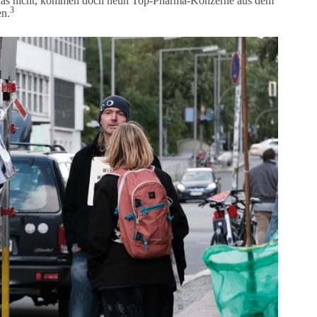
t das nicht, kommen doch neun Top-Pharma-Konzerne aus dem
3
en.