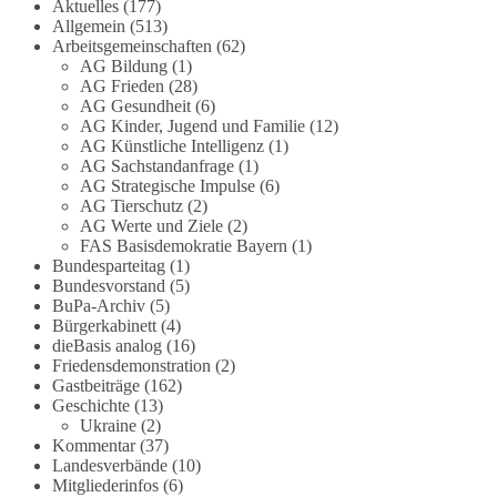
Die Corona-Zeit ist noch lange nicht
Aktuelles
(177)
Allgemein
(513)
aufgearbeitet.
Arbeitsgemeinschaften
(62)
AG Bildung
(1)
Auch in Deutschland warten viele Menschen bis
AG Frieden
(28)
heute auf Antworten:
AG Gesundheit
(6)
AG Kinder, Jugend und Familie
(12)
❓ Wie wurden politische Entscheidungen
AG Künstliche Intelligenz
(1)
AG Sachstandanfrage
(1)
getroffen?
AG Strategische Impulse
(6)
❓ Welche Maßnahmen waren notwendig und
AG Tierschutz
(2)
welche nicht?
AG Werte und Ziele
(2)
❓Und wer übernimmt die Verantwortung für die
FAS Basisdemokratie Bayern
(1)
massiven Folgen für Kinder, Familien,
Bundesparteitag
(1)
Unternehmen und das Vertrauen in unseren
Bundesvorstand
(5)
BuPa-Archiv
(5)
Rechtsstaat?
Bürgerkabinett
(4)
dieBasis analog
(16)
🟩🟩🟦🟦🟥🟥🟧🟧
Friedensdemonstration
(2)
Gastbeiträge
(162)
Eine demokratische Gesellschaft lebt nicht davon,
Geschichte
(13)
unbequeme Fragen zu vermeiden. Sie lebt davon,
Ukraine
(2)
Kommentar
(37)
Fragen offen zu stellen und transparent zu
Landesverbände
(10)
beantworten.
Mitgliederinfos
(6)