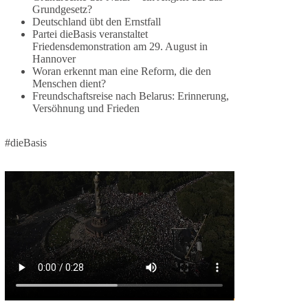
Grundgesetz?
🕊 Wir wollen den Krieg mit Russland nicht!
Deutschland übt den Ernstfall
Partei dieBasis veranstaltet
Am 20. Juni 2026 fand in Berlin am
Friedensdemonstration am 29. August in
Hannover
Brandenburger Tor die Demonstration mit dem
Woran erkennt man eine Reform, die den
Motto „Russland ist nicht unser Feind“ statt.
Menschen dient?
Freundschaftsreise nach Belarus: Erinnerung,
Hier ein Auszug aus der Rede von der
Versöhnung und Frieden
Bundestagsabgeordneten Sevim Dağdelen
(BSW).
#dieBasis
„Wir müssen Nein sagen zu diesem stinkenden
Revanchismus!“
👉 Hier geht es zum vollständigen Video:
https://www.youtube.com/live/a9hOswSNg4I?
si=2b_C6GgNY9EB-rXw
🟩🟩🟦🟦🟥🟥🟧🟧
❤️ Wir freuen uns über deine Unterstützung:
https://diebasis.de/spenden/