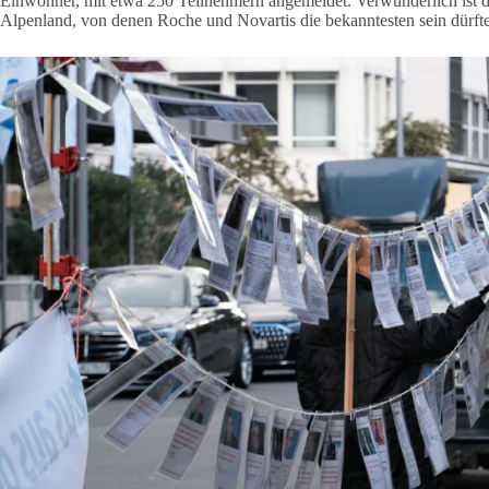
Einwohner, mit etwa 250 Teilnehmern angemeldet. Verwunderlich is
Alpenland, von denen Roche und Novartis die bekanntesten sein dürft