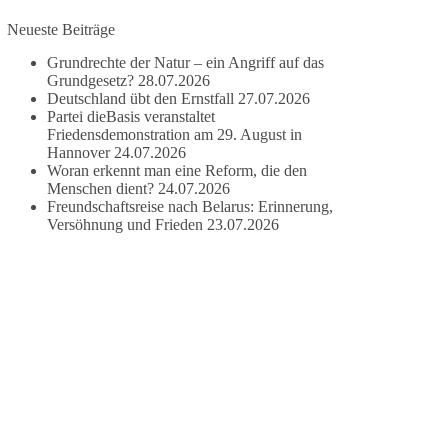
Neueste Beiträge
#dieBasis
#frieden
#russandistnichtunserFeind
#friedenspartei
Grundrechte der Natur – ein Angriff auf das
Grundgesetz?
28.07.2026
Deutschland übt den Ernstfall
27.07.2026
Partei dieBasis veranstaltet
377
168
37
Auf Facebook ansehen
Friedensdemonstration am 29. August in
Hannover
24.07.2026
Woran erkennt man eine Reform, die den
DieBasis
Menschen dient?
24.07.2026
2 Tage(n) zuvor
Freundschaftsreise nach Belarus: Erinnerung,
Versöhnung und Frieden
23.07.2026
Wusstest du, dass ein guter Antrag nicht besser
oder schlechter wird, nur weil er von einer
bestimmten Partei kommt?
Sachsen-Anhalt braucht Lösungen für Schule,
Pflege, Wirtschaft, Infrastruktur und die
Kommunen. Diese Probleme werden nicht
kleiner, wenn im Landtag zuerst auf Parteifarbe
und erst danach auf den Inhalt geschaut wird.
🟩🟩🟦🟦🟥🟥🟧🟧