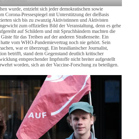
 im Gesundheitswesen.
chen wurde, entzieht sich jeder demokratischen sowie
 Corona-Pressespiegel mit Unterstützung der dieBasis
rten sich bis zu zwanzig Aktivistinnen und Aktivisten
gewicht zum offiziellen Bild der Veranstaltung, denn es gehe
fgereiht auf Schildern und mit Spruchbändern machten die
e Gäste für das Treiben auf der anderen Straßenseite. Ein
d, hatte vom WHO-Pandemievertrag noch nie gehört. Sein
achen, war er überzeugt. Ein brasilianischer Journalist,
on betrifft, stand dem Gegenstand deutlich kritischer
cklung entsprechender Impfstoffe nicht breiter aufgestellt
erwehrt worden, sich an der Vaccine-Forschung zu beteiligen.