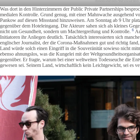
deutsch-russische Zusammenarbeit
Was dort in den Hinterzimmern der Public Private Partnerships bespro
medialen Kontrolle. Grund genug, mit einer Mahnwache ausgehend vom
Pankow auf diesen Missstand hinzuweisen. Am Sonntag ab 9 Uhr platzie
gegenüber dem Hoteleingang. Die Akteure sahen sich als kleines Gegen
6
nicht um Gesundheit, sondern um Machtergreifung und Kontrolle.
Au
Initiatoren ihr Anliegen deutlich. Tatsächlich interessierten sich manch
englischer Journalist, der die Corona-Maßnahmen gut und richtig fan
Land würde solch einen Eingriff in die Souveränität sowieso nicht mitm
ebenso ahnungslos, was die Kungelei mit der Weltgesundheitsorganisati
gegenüber. Er fragte, warum bei einer weltweiten Todesseuche die Entwi
gewesen sei. Seinem Land, wirtschaftlich kein Leichtgewicht, sei es v