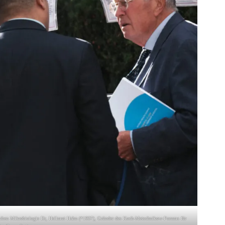
eutschen Mikrobiologie Dr, Hellmut Hahn (*1937), Gründer des Koch-Metschnikow-Forums für