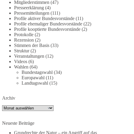
Mitgliederstimmen
(47)
dieBasis fordert deshalb weiterhin eine
Presseerklärung
(4)
unabhängige, vollständige und transparente
Pressemitteilungen
(111)
Aufarbeitung der Corona-Politik. Ohne
Profile aktiver Bundesvorstände
(11)
Profile ehemaliger Bundesvorstände
(22)
Denkverbote, ohne Vorverurteilungen und ohne
Profile kooptierte Bundesvorstände
(2)
Tabus.
Protokolle
(2)
Rezension
(2)
Quellen:
https://apnews.com/article/fauci-diaries-
Stimmen der Basis
(33)
covid-origins-rand-paul-
Struktur
(2)
6b25da9f75a0becbaf2886ab22643e67
und
Veranstaltungen
(12)
Videos
(6)
https://www.tichyseinblick.de/kolumnen/aus-aller-
Wahlen
(64)
welt/usa-tagebuch-fauci-corona-impfung/
Bundestagswahl
(34)
Europawahl
(11)
#dieBasis
#Corona
#Aufarbeitung
#Transparenz
Landtagswahl
(15)
#Demokratie
#Vertrauen
Archiv
Archiv
239
36
60
Auf Facebook ansehen
Neueste Beiträge
DieBasis
2 Tage(n) zuvor
Grundrechte der Natur – ein Angriff auf das