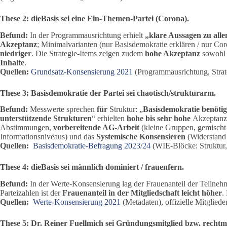
These 2: dieBasis sei eine Ein-Themen-Partei (Corona).
Befund:
In der Programmausrichtung erhielt
„klare Aussagen zu all
Akzeptanz
; Minimalvarianten (nur Basisdemokratie erklären / nur C
niedriger
. Die Strategie-Items zeigen zudem
hohe Akzeptanz
sowohl 
Inhalte
.
Quellen:
Grundsatz-Konsensierung 2021
(Programmausrichtung, Strate
These 3: Basisdemokratie der Partei sei chaotisch/strukturarm.
Befund:
Messwerte sprechen
für
Struktur: „
Basisdemokratie benötigt
unterstützende Strukturen
“ erhielten
hohe bis sehr hohe
Akzeptanz
Abstimmungen,
vorbereitende AG-Arbeit
(kleine Gruppen, gemischt 
Informationsniveaus) und das
Systemische Konsensieren
(Widerstand
Quellen:
Basisdemokratie-Befragung 2023/24
(WIE-Blöcke: Struktur,
These 4: dieBasis sei männlich dominiert / frauenfern.
Befund:
In der Werte-Konsensierung lag der Frauenanteil der Teilne
Parteizahlen ist der
Frauenanteil in der Mitgliedschaft leicht höher
.
Quellen:
Werte-Konsensierung 2021
(Metadaten), offizielle Mitglieders
These 5: Dr. Reiner Fuellmich sei Gründungsmitglied bzw. rechtm