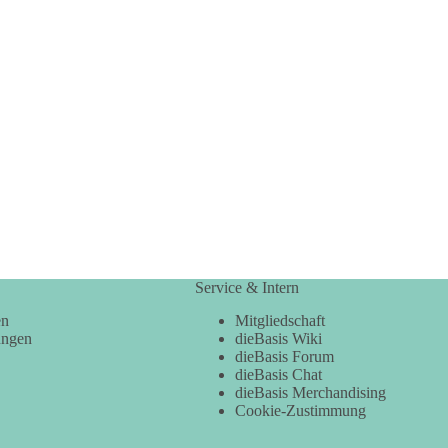
Service & Intern
en
Mitgliedschaft
ungen
dieBasis Wiki
dieBasis Forum
dieBasis Chat
dieBasis Merchandising
Cookie-Zustimmung