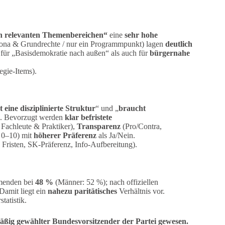
en relevanten Themenbereichen“
eine
sehr hohe
orona & Grundrechte / nur ein Programmpunkt) lagen
deutlich
für „Basisdemokratie nach außen“ als auch für
bürgernahe
gie-Items).
 eine disziplinierte Struktur
“ und „
braucht
. Bevorzugt werden
klar befristete
Fachleute & Praktiker),
Transparenz
(Pro/Contra,
 0–10) mit
höherer Präferenz
als Ja/Nein.
 Fristen, SK-Präferenz, Info-Aufbereitung).
hmenden bei
48 %
(Männer: 52 %); nach offiziellen
 Damit liegt ein
nahezu paritätisches
Verhältnis vor.
tatistik.
äßig gewählter Bundesvorsitzender der Partei gewesen.