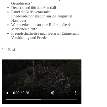
Grundgesetz?
🕊 Wir wollen den Krieg mit Russland nicht!
Deutschland übt den Ernstfall
Partei dieBasis veranstaltet
Am 20. Juni 2026 fand in Berlin am
Friedensdemonstration am 29. August in
Hannover
Brandenburger Tor die Demonstration mit dem
Woran erkennt man eine Reform, die den
Motto „Russland ist nicht unser Feind“ statt.
Menschen dient?
Freundschaftsreise nach Belarus: Erinnerung,
Hier ein Auszug aus der Rede von der
Versöhnung und Frieden
Bundestagsabgeordneten Sevim Dağdelen
(BSW).
#dieBasis
„Wir müssen Nein sagen zu diesem stinkenden
Revanchismus!“
👉 Hier geht es zum vollständigen Video:
https://www.youtube.com/live/a9hOswSNg4I?
si=2b_C6GgNY9EB-rXw
🟩🟩🟦🟦🟥🟥🟧🟧
❤️ Wir freuen uns über deine Unterstützung:
https://diebasis.de/spenden/