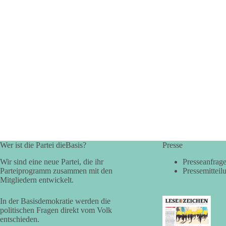
Wer ist die Partei dieBasis?
Presse
Wir sind eine neue Partei, die ihr
Presseanfrag
Parteiprogramm zusammen mit den
Pressemitteil
Mitgliedern entwickelt.
In der Basisdemokratie werden die
politischen Fragen direkt vom Volk
entschieden.