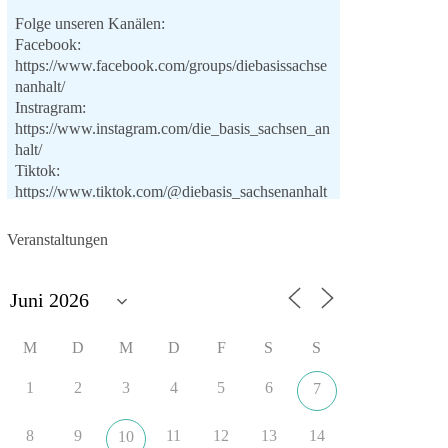
Folge unseren Kanälen:
Facebook:
https://www.facebook.com/groups/diebasissachse
nanhalt/
Instragram:
https://www.instagram.com/die_basis_sachsen_an
halt/
Tiktok:
https://www.tiktok.com/@diebasis_sachsenanhalt
X:
https://x.com/DieBasisLSA
Youtube:
Veranstaltungen
https://www.youtube.com/dieBasisSachsenAnhalt
🟩🟩🟦🟦🟥🟥🟧🟧
Like, teile und kommentiere unsere Beiträge,
M
D
M
D
F
S
S
damit noch mehr Menschen mitbekommen, wofür
wir stehen und warum es sich lohnt, dieBasis zu
1
2
3
4
5
6
7
wählen.
Mehr Infos:
https://diebasis-st.de/wahlprogramm/
8
9
11
12
13
14
10