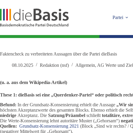
Zum
Inhalt
springen
Partei
Faktencheck zu verbreiteten Aussagen über die Partei dieBasis
08.10.2025
Redaktion (nsf)
Allgemein
,
AG Werte und Zie
(u. a. aus dem Wikipedia-Artikel)
These 1: dieBasis sei eine „Querdenker-Partei“ oder politisch recht
Befund:
In der Grundsatz-Konsensierung erhielt die Aussage
„Wir sin
höchsten Akzeptanzwerte des gesamten Blocks. Ebenso erhielt die Sel
niedrige
Akzeptanz. Die
Satzung/Präambel
schließt
totalitäre, ex
Die Werte-Konsensierung lehnt autoritäre Muster („Gehorsam“)
negat
Quellen:
Grundsatz-Konsensierung 2021
(Block „Sind wir rechts? /
(negativer Mittelwert für „Gehorsam“).