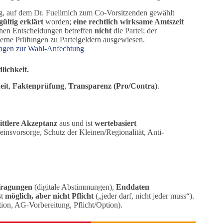
tag, auf dem Dr. Fuellmich zum Co-Vorsitzenden gewählt
ültig erklärt
worden;
eine rechtlich wirksame Amtszeit
ichen Entscheidungen betreffen
nicht
die Partei; der
rne Prüfungen zu Parteigeldern ausgewiesen.
ungen zur Wahl-Anfechtung
lichkeit.
eit
,
Faktenprüfung
,
Transparenz (Pro/Contra)
.
ttlere Akzeptanz
aus und ist
wertebasiert
insvorsorge, Schutz der Kleinen/Regionalität, Anti-
fragungen
(digitale Abstimmungen),
Enddaten
st
möglich, aber nicht Pflicht
(„jeder darf, nicht jeder muss“).
on, AG-Vorbereitung, Pflicht/Option).