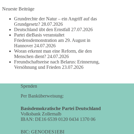
Neueste Beiträge
#dieBasis
#frieden
#russandistnichtunserFeind
#friedenspartei
Grundrechte der Natur – ein Angriff auf das
Grundgesetz?
28.07.2026
Deutschland übt den Ernstfall
27.07.2026
Partei dieBasis veranstaltet
377
168
37
Auf Facebook ansehen
Friedensdemonstration am 29. August in
Hannover
24.07.2026
Woran erkennt man eine Reform, die den
DieBasis
Menschen dient?
24.07.2026
2 Tage(n) zuvor
Freundschaftsreise nach Belarus: Erinnerung,
Versöhnung und Frieden
23.07.2026
Wusstest du, dass ein guter Antrag nicht besser
oder schlechter wird, nur weil er von einer
bestimmten Partei kommt?
Spenden
Sachsen-Anhalt braucht Lösungen für Schule,
Per Banküberweisung:
Pflege, Wirtschaft, Infrastruktur und die
Kommunen. Diese Probleme werden nicht
Basisdemokratische Partei Deutschland
Volksbank Zollernalb
kleiner, wenn im Landtag zuerst auf Parteifarbe
IBAN: DE16 6539 0120 0434 1370 06
und erst danach auf den Inhalt geschaut wird.
BIC: GENODES1EBI
🟩🟩🟦🟦🟥🟥🟧🟧