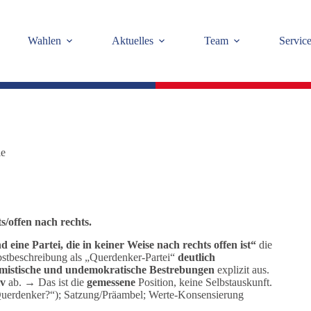
Wahlen
Aktuelles
Team
Servic
le
s/offen nach rechts.
d eine Partei, die in keiner Weise nach rechts offen ist“
die
bstbeschreibung als „Querdenker-Partei“
deutlich
tremistische und undemokratische Bestrebungen
explizit aus.
iv
ab. → Das ist die
gemessene
Position, keine Selbstauskunft.
 Querdenker?“); Satzung/Präambel; Werte-Konsensierung