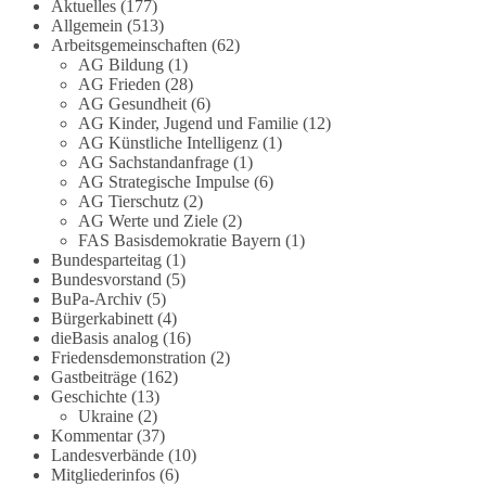
Die Corona-Zeit ist noch lange nicht
Aktuelles
(177)
Allgemein
(513)
aufgearbeitet.
Arbeitsgemeinschaften
(62)
AG Bildung
(1)
Auch in Deutschland warten viele Menschen bis
AG Frieden
(28)
heute auf Antworten:
AG Gesundheit
(6)
AG Kinder, Jugend und Familie
(12)
❓ Wie wurden politische Entscheidungen
AG Künstliche Intelligenz
(1)
AG Sachstandanfrage
(1)
getroffen?
AG Strategische Impulse
(6)
❓ Welche Maßnahmen waren notwendig und
AG Tierschutz
(2)
welche nicht?
AG Werte und Ziele
(2)
❓Und wer übernimmt die Verantwortung für die
FAS Basisdemokratie Bayern
(1)
massiven Folgen für Kinder, Familien,
Bundesparteitag
(1)
Unternehmen und das Vertrauen in unseren
Bundesvorstand
(5)
BuPa-Archiv
(5)
Rechtsstaat?
Bürgerkabinett
(4)
dieBasis analog
(16)
🟩🟩🟦🟦🟥🟥🟧🟧
Friedensdemonstration
(2)
Gastbeiträge
(162)
Eine demokratische Gesellschaft lebt nicht davon,
Geschichte
(13)
unbequeme Fragen zu vermeiden. Sie lebt davon,
Ukraine
(2)
Kommentar
(37)
Fragen offen zu stellen und transparent zu
Landesverbände
(10)
beantworten.
Mitgliederinfos
(6)