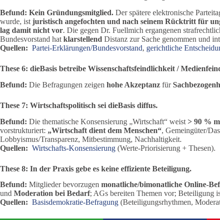
Befund:
Kein Gründungsmitglied.
Der spätere elektronische Partei
wurde, ist
juristisch angefochten und nach seinem Rücktritt für ung
lag damit nicht vor
. Die gegen Dr. Fuellmich ergangenen strafrechtl
Bundesvorstand hat
klarstellend
Distanz zur Sache genommen und inte
Quellen:
Partei-Erklärungen/Bundesvorstand
,
gerichtliche Entscheid
These 6: dieBasis betreibe Wissenschaftsfeindlichkeit / Medienfeind
Befund:
Die Befragungen zeigen
hohe Akzeptanz
für
Sachbezogenh
These 7: Wirtschaftspolitisch sei dieBasis diffus.
Befund:
Die thematische Konsensierung „Wirtschaft“ weist
> 90 % mi
vorstrukturiert:
„Wirtschaft dient dem Menschen“
, Gemeingüter/Dase
Lobbyismus/Transparenz, Mitbestimmung, Nachhaltigkeit.
Quellen:
Wirtschafts-Konsensierung
(Werte-Priorisierung + Thesen).
These 8: In der Praxis gebe es keine effiziente Beteiligung.
Befund:
Mitglieder bevorzugen
monatliche/bimonatliche Online-Be
und
Moderation bei Bedarf
; AGs bereiten Themen vor; Beteiligung i
Quellen:
Basisdemokratie-Befragung
(Beteiligungsrhythmen, Moderati