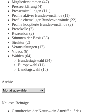
Mitgliederstimmen
(47)
dieBasis fordert deshalb weiterhin eine
Presseerklärung
(4)
unabhängige, vollständige und transparente
Pressemitteilungen
(111)
Aufarbeitung der Corona-Politik. Ohne
Profile aktiver Bundesvorstände
(11)
Profile ehemaliger Bundesvorstände
(22)
Denkverbote, ohne Vorverurteilungen und ohne
Profile kooptierte Bundesvorstände
(2)
Tabus.
Protokolle
(2)
Rezension
(2)
Quellen:
https://apnews.com/article/fauci-diaries-
Stimmen der Basis
(33)
covid-origins-rand-paul-
Struktur
(2)
6b25da9f75a0becbaf2886ab22643e67
und
Veranstaltungen
(12)
Videos
(6)
https://www.tichyseinblick.de/kolumnen/aus-aller-
Wahlen
(64)
welt/usa-tagebuch-fauci-corona-impfung/
Bundestagswahl
(34)
Europawahl
(11)
#dieBasis
#Corona
#Aufarbeitung
#Transparenz
Landtagswahl
(15)
#Demokratie
#Vertrauen
Archiv
Archiv
239
36
60
Auf Facebook ansehen
Neueste Beiträge
DieBasis
2 Tage(n) zuvor
Grundrechte der Natur – ein Angriff auf das