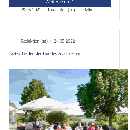
Weiterlesen
Deutschland
war
29.05.2022
Redaktion (sn)
9 Min
ein
reiches
Land
Redaktion (sn)
24.05.2022
Erstes Treffen der Bundes-AG Frieden