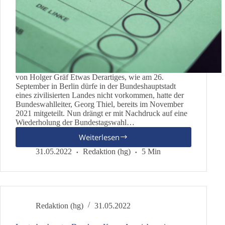
von Holger Gräf Etwas Derartiges, wie am 26.
September in Berlin dürfe in der Bundeshauptstadt
eines zivilisierten Landes nicht vorkommen, hatte der
Bundeswahlleiter, Georg Thiel, bereits im November
2021 mitgeteilt. Nun drängt er mit Nachdruck auf eine
Wiederholung der Bundestagswahl…
Weiterlesen
Wird
die
31.05.2022
Redaktion (hg)
5 Min
Bundestagswahl
vom
26.
September
2021
Redaktion (hg)
31.05.2022
teilweise
wiederholt?