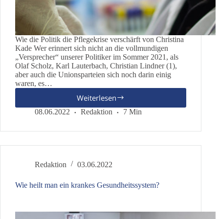
Wie die Politik die Pflegekrise verschärft von Christina
Kade Wer erinnert sich nicht an die vollmundigen
„Versprecher“ unserer Politiker im Sommer 2021, als
Olaf Scholz, Karl Lauterbach, Christian Lindner (1),
aber auch die Unionsparteien sich noch darin einig
waren, es…
Weiterlesen
Die
Impfpflicht
08.06.2022
Redaktion
7 Min
als
Teil
des
neuen
Dogmas
Redaktion
03.06.2022
Wie heilt man ein krankes Gesundheitssystem?