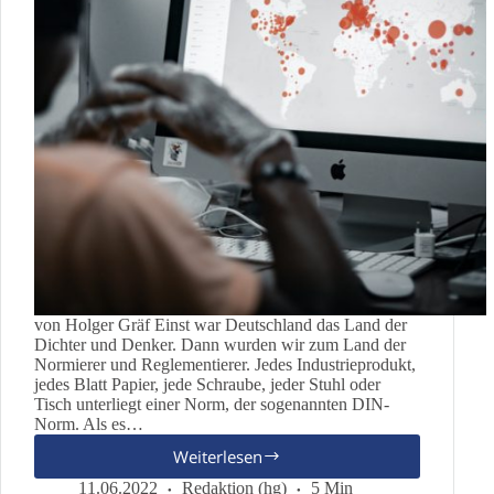
von Holger Gräf Einst war Deutschland das Land der
Dichter und Denker. Dann wurden wir zum Land der
Normierer und Reglementierer. Jedes Industrieprodukt,
jedes Blatt Papier, jede Schraube, jeder Stuhl oder
Tisch unterliegt einer Norm, der sogenannten DIN-
Norm. Als es…
Weiterlesen
Und
täglich
11.06.2022
Redaktion (hg)
5 Min