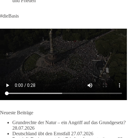
und Frieden
Rasenflächen und Pflanzen. Bei Verstößen drohen Bußgelder
von bis zu 50.000 Euro.
#dieBasis
Wasser ist lebens- und überlebensnotwendig.
🟩🟩🟦🟦🟥🟥🟧🟧
dieBasis warnt davor, lebenswichtige Ressourcen, wie Wasser,
Boden, und Luft, in globale Kontrollsysteme zu überführen,
und fordert, dass Wasser und Nahrung demokratisch und lokal
bleiben, statt in die Kontrolle von Lobby-Organisationen oder
Investoren zu geraten.
Quelle:
https://www.youtube.com/watch?v=1bw0gjFxu_w
#dieBasis
#Wasserverbot
#Propaganda
#WEF
#Bürgerbeteiligung
Neueste Beiträge
Grundrechte der Natur – ein Angriff auf das Grundgesetz?
28.07.2026
219
7
55
Auf Facebook ansehen
Deutschland übt den Ernstfall
27.07.2026