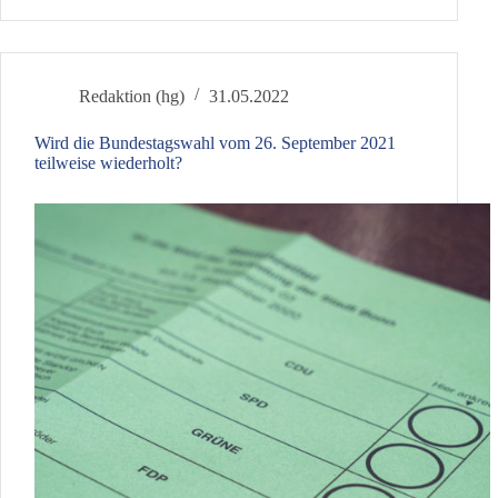
Internationale
Kindertag
mit
dem
Redaktion (hg)
31.05.2022
Sinn
des
Wird die Bundestagswahl vom 26. September 2021
Lebens
teilweise wiederholt?
zu
tun?