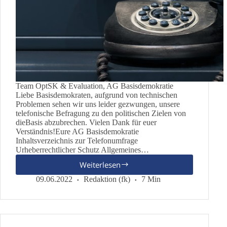
Team OptSK & Evaluation, AG Basisdemokratie
Liebe Basisdemokraten, aufgrund von technischen
Problemen sehen wir uns leider gezwungen, unsere
telefonische Befragung zu den politischen Zielen von
dieBasis abzubrechen. Vielen Dank für euer
Verständnis!Eure AG Basisdemokratie
Inhaltsverzeichnis zur Telefonumfrage
Urheberrechtlicher Schutz Allgemeines…
Weiterlesen
Telefonumfrage
zu
09.06.2022
Redaktion (fk)
7 Min
politischen
Zielen
von
dieBasis