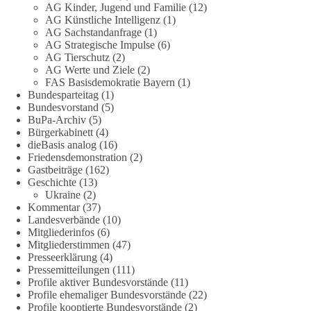
Das Bundesministerium der Verteidigung schreibt im
AG Kinder, Jugend und Familie
(12)
AG Künstliche Intelligenz
(1)
Strategiepapier, dass die Bundeswehr zum Schutz des Landes
AG Sachstandanfrage
(1)
und der Verbündeten abschreckungs- und verteidigungsfähig
AG Strategische Impulse
(6)
sein muss. Die strategische Ausrichtung sieht vor, dass
AG Tierschutz
(2)
Deutschland in der NATO eine Führungsrolle übernimmt, zur
AG Werte und Ziele
(2)
stärksten konventionellen Armee Europas werden soll und
FAS Basisdemokratie Bayern
(1)
über die Verteidigungsbereitschaft hinaus aufrüstet.
Bundesparteitag
(1)
Bundesvorstand
(5)
BuPa-Archiv
(5)
Wie siehst du das? Mach jetzt bei unserer Umfrage mit und sag
Bürgerkabinett
(4)
uns deine Meinung:
dieBasis analog
(16)
Friedensdemonstration
(2)
point_right
https://diebasis-he.de/umfrage-des-monats-august-
Gastbeiträge
(162)
2026/
point_left
Geschichte
(13)
Ukraine
(2)
Kommentar
(37)
🟩🟩🟦🟦🟥🟥🟧🟧
Landesverbände
(10)
Mitgliederinfos
(6)
Quelle:
#section
-6092974" target="_blank"
Mitgliederstimmen
(47)
rel="noreferrer">https://www.bmvg.de/de/grundlagendokume
Presseerklärung
(4)
nte-strategische-ausrichtung
#section
-6092974
Pressemitteilungen
(111)
Profile aktiver Bundesvorstände
(11)
Profile ehemaliger Bundesvorstände
(22)
#dieBasis
#Umfrage
#Verteidigung
#Bundeswehr
#NATO
Profile kooptierte Bundesvorstände
(2)