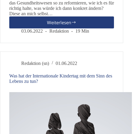
das Gesundheitswesen so zu reformieren, wie ich es für
richtig halte, was würde ich dann konkret ändern?
Diese an mich selbst…
Weiterlesen
Wie
heilt
03.06.2022
Redaktion
19 Min
man
ein
krankes
Gesundheitssystem?
Redaktion (sn)
01.06.2022
Was hat der Internationale Kindertag mit dem Sinn des
Lebens zu tun?