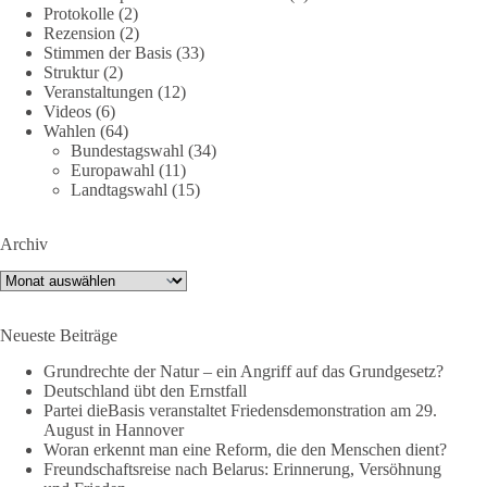
Protokolle
(2)
Rezension
(2)
Stimmen der Basis
(33)
659
669
26
Auf Facebook ansehen
Struktur
(2)
Veranstaltungen
(12)
DieBasis
Videos
(6)
Wahlen
(64)
23 Stunden zuvor
Bundestagswahl
(34)
Europawahl
(11)
💧 Wasser ist kein globales Experiment
Landtagswahl
(15)
Robert Habecks (Bündnis 90/Die Grünen) Lieblingsökonomin
Archiv
Mariana Mazzucato ist Beraterin und Rednerin des World
Economic Forum (WEF). In ihrer Rede zu globalen
Archiv
Herausforderungen sprach sie sich 2022 dafür aus, bestimmte
Ressourcen als globale Güter zu betrachten. Da es bei den
Neueste Beiträge
Covid-19-„Impfungen“ nicht gelungen ist, die ganze Welt
„durchzuimpfen“, kritisiert sie dies als globales Versagen und
Grundrechte der Natur – ein Angriff auf das Grundgesetz?
betrachtet Wasser nun als „globales Gemeingut“.
Deutschland übt den Ernstfall
Partei dieBasis veranstaltet Friedensdemonstration am 29.
In München erleben Bürger vor Ort erste Einschränkungen
August in Hannover
Woran erkennt man eine Reform, die den Menschen dient?
anhand eines Wasserverbots. Ob das Waschen von
Freundschaftsreise nach Belarus: Erinnerung, Versöhnung
Fahrzeugen, das Befüllen von Pools oder das Bewässern von