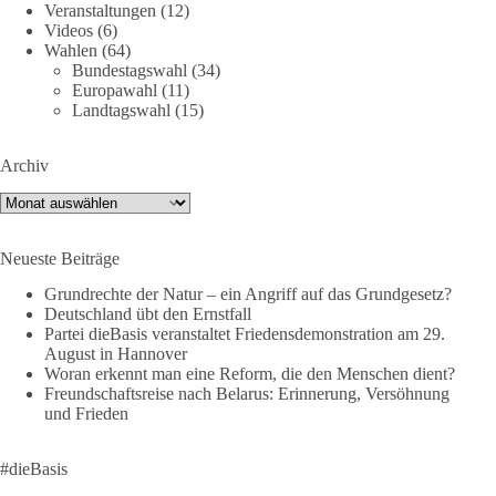
Die Ereignisse in Ceuta zeigen, wie schnell Menschen
Veranstaltungen
(12)
zwischen geopolitische Interessen geraten können.
Videos
(6)
Unabhängig davon, welche politischen oder diplomatischen
Wahlen
(64)
Bundestagswahl
(34)
Ursachen diese Krise im Einzelnen hatte, eines wird deutlich:
Europawahl
(11)
Wenn Migration als Druckmittel eingesetzt oder von
Landtagswahl
(15)
Schleusernetzwerken ausgenutzt werden kann, verlieren am
Ende immer die Menschen.
Archiv
🟩🟩🟦🟦🟥🟥🟧🟧
Archiv
dieBasis meint:
Neueste Beiträge
Wer Menschen für politische Interessen instrumentalisiert,
Grundrechte der Natur – ein Angriff auf das Grundgesetz?
verliert den Menschen aus dem Blick.
Deutschland übt den Ernstfall
Partei dieBasis veranstaltet Friedensdemonstration am 29.
Europa braucht eine Migrationspolitik, die auf drei
August in Hannover
Grundpfeilern beruht:
Woran erkennt man eine Reform, die den Menschen dient?
Freundschaftsreise nach Belarus: Erinnerung, Versöhnung
und Frieden
✅ Achtung der Menschenwürde
✅ Wahrung rechtsstaatlicher Verfahren
✅ Verantwortung statt Symbolpolitik
#dieBasis