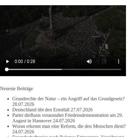
Krisen dürfen nicht verwaltet werden, sie müssen verhindert
werden. Das gelingt nur durch eine Politik, die Fluchtursachen
bekämpft, Schleuserkriminalität entschlossen entgegentritt und
Migration nicht zum Gegenstand geopolitischer Machtspiele
werden lässt.
Der Mensch darf niemals zum Spielball politischer Interessen
werden.
#dieBasis
#Migration
#Europa
#Menschenwürde
#Rechtsstaat
#Frieden
#Subsidiarität
Neueste Beiträge
41
15
5
Auf Facebook ansehen
Grundrechte der Natur – ein Angriff auf das Grundgesetz?
28.07.2026
DieBasis
Deutschland übt den Ernstfall
27.07.2026
2 Tage(n) zuvor
Partei dieBasis veranstaltet Friedensdemonstration am 29.
August in Hannover
24.07.2026
Woran erkennt man eine Reform, die den Menschen dient?
24.07.2026