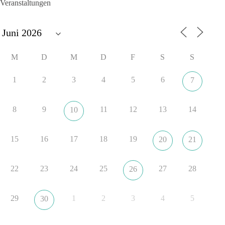
Veranstaltungen
Ergebnis für Sachsen-Anhalt?
#dieBasis
#sachsenanhalt
#ltw2026
#landtagswahl
👉 Folgen:
M
D
M
D
F
S
S
https://www.facebook.com/groups/diebasissachsenanhalt/
1
2
3
4
5
6
7
8
4
1
Auf Facebook ansehen
8
9
11
12
13
14
10
DieBasis
1 Tag zuvor
15
16
17
18
19
20
21
⚡ Vorsorge ist richtig. Aber Vorsorge ersetzt keine verlässliche
Energiepolitik!
22
23
24
25
27
28
26
Nach Recherchen von Apollo News bereitet die
Bundesnetzagentur mit einer „Sicherheitsplattform Strom“
29
1
2
3
4
5
30
Maßnahmen für den Fall einer länger anhaltenden
Strommangellage vor. Große Industrieunternehmen sollen im