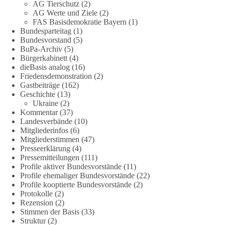
AG Tierschutz
(2)
stromausfalle-der-bundesnetzagentur-zr-94423201.html?
AG Werte und Ziele
(2)
utm_source=chatgpt.com
FAS Basisdemokratie Bayern
(1)
Bundesparteitag
(1)
🟩🟩🟦🟦🟥🟥🟧🟧
Bundesvorstand
(5)
BuPa-Archiv
(5)
Bürgerkabinett
(4)
Wieder ein Beispiel dafür, warum wir 1 Milliarde für freie
dieBasis analog
(16)
Medien fordern sollten: 👉 Jetzt Petition unterzeichnen
Friedensdemonstration
(2)
Gastbeiträge
(162)
#dieBasis
#Energie
#Versorgungssicherheit
#Infrastruktur
Geschichte
(13)
#Technologieoffen
#Resilienz
Ukraine
(2)
Kommentar
(37)
Landesverbände
(10)
Mitgliederinfos
(6)
Mitgliederstimmen
(47)
158
26
69
Auf Facebook ansehen
Presseerklärung
(4)
Pressemitteilungen
(111)
DieBasis
Profile aktiver Bundesvorstände
(11)
2 Tage(n) zuvor
Profile ehemaliger Bundesvorstände
(22)
Profile kooptierte Bundesvorstände
(2)
Protokolle
(2)
🌍 Migration darf niemals zum politischen Druckmittel
Rezension
(2)
werden.
Stimmen der Basis
(33)
Struktur
(2)