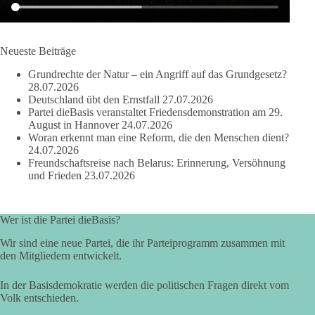
als 100 Fragen die Aussage verweigert. Die juristische
Bewertung werden Gerichte und Ermittlungen klären – auch
auf Basis seines Tagebuches. Doch unabhängig davon zeigt
der Vorgang eines deutlich:
Neueste Beiträge
Grundrechte der Natur – ein Angriff auf das Grundgesetz?
Die Corona-Zeit ist noch lange nicht aufgearbeitet.
28.07.2026
Deutschland übt den Ernstfall
27.07.2026
Auch in Deutschland warten viele Menschen bis heute auf
Partei dieBasis veranstaltet Friedensdemonstration am 29.
Antworten:
August in Hannover
24.07.2026
Woran erkennt man eine Reform, die den Menschen dient?
24.07.2026
❓ Wie wurden politische Entscheidungen getroffen?
Freundschaftsreise nach Belarus: Erinnerung, Versöhnung
❓ Welche Maßnahmen waren notwendig und welche nicht?
und Frieden
23.07.2026
❓Und wer übernimmt die Verantwortung für die massiven
Folgen für Kinder, Familien, Unternehmen und das Vertrauen
in unseren Rechtsstaat?
Wer ist die Partei dieBasis?
🟩🟩🟦🟦🟥🟥🟧🟧
Wir sind eine neue Partei, die ihr Parteiprogramm zusammen mit
den Mitgliedern entwickelt.
Eine demokratische Gesellschaft lebt nicht davon, unbequeme
In der Basisdemokratie werden die politischen Fragen direkt vom
Fragen zu vermeiden. Sie lebt davon, Fragen offen zu stellen
Volk entschieden.
und transparent zu beantworten.