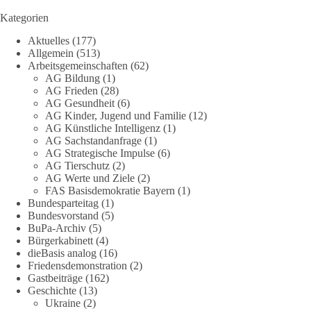
beschäftigte sich die Teilnehmer des Politischen
Kategorien
Frühschoppens der AG Strategische Impulse am 19. Juli 2026.
Aktuelles
(177)
Referent Frank Bothmann stellte die These auf, dass die
Allgemein
(513)
derzeit in Teilen der Umweltbewegung diskutierten
Arbeitsgemeinschaften
(62)
„Grundrechte der Natur“ weit über klassischen Naturschutz
AG Bildung
(1)
hinausreichen und grundlegende Fragen zum Menschenbild,
AG Frieden
(28)
zum Rechtsstaat und zur Demokratie aufwerfen. [...]
AG Gesundheit
(6)
AG Kinder, Jugend und Familie
(12)
AG Künstliche Intelligenz
(1)
👉 Hier weiterlesen:
https://diebasis-
AG Sachstandanfrage
(1)
partei.de/2026/07/grundrechte-der-natur-ein-angriff-auf-das-
AG Strategische Impulse
(6)
grundgesetz/
AG Tierschutz
(2)
AG Werte und Ziele
(2)
🟩🟩🟦🟦🟥🟥🟧🟧
FAS Basisdemokratie Bayern
(1)
Bundesparteitag
(1)
Bundesvorstand
(5)
Es ging weniger um fertige Antworten als um eine Debatte
BuPa-Archiv
(5)
darüber, wie Freiheit, Verantwortung, Naturschutz und
Bürgerkabinett
(4)
Grundrechte in einer demokratischen Gesellschaft künftig
dieBasis analog
(16)
miteinander in Einklang gebracht werden können.
Friedensdemonstration
(2)
Gastbeiträge
(162)
Geschichte
(13)
#dieBasis
#natur
#grundrechte
#grundgesetz
#demokratie
Ukraine
(2)