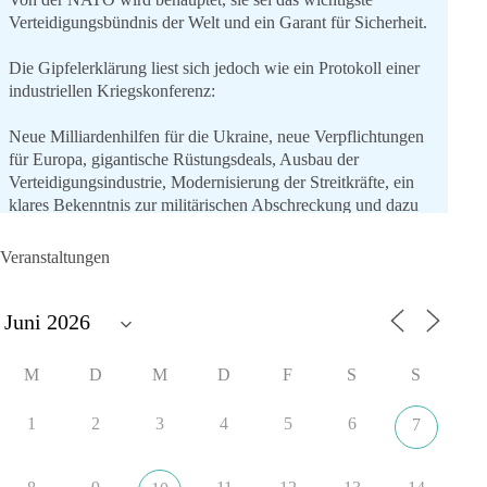
Verteidigungsbündnis der Welt und ein Garant für Sicherheit.
Die Gipfelerklärung liest sich jedoch wie ein Protokoll einer
industriellen Kriegskonferenz:
Neue Milliardenhilfen für die Ukraine, neue Verpflichtungen
für Europa, gigantische Rüstungsdeals, Ausbau der
Verteidigungsindustrie, Modernisierung der Streitkräfte, ein
klares Bekenntnis zur militärischen Abschreckung und dazu
die Forderung, der Iran dürfe keine Kernwaffe besitzen.
Veranstaltungen
Und wo war der Austausch über eine friedensorientierte
Politik?
🟩🟩🟦🟦🟥🟥🟧🟧
M
D
M
D
F
S
S
dieBasis fordert als einzige Partei in Deutschland den Austritt
aus der NATO. Ein Gipfel, der mehr nach Rüstungsdeal als
1
2
3
4
5
6
7
nach Friedenspolitik klingt, wird niemals Sicherheit schaffen,
ob nun in Deutschland oder weltweit.