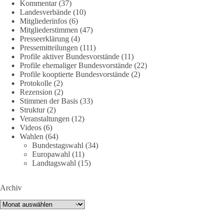
Kommentar
(37)
Landesverbände
(10)
Mitgliederinfos
(6)
38
7
8
Auf Facebook ansehen
Mitgliederstimmen
(47)
Presseerklärung
(4)
DieBasis
Pressemitteilungen
(111)
1 Tag zuvor
Profile aktiver Bundesvorstände
(11)
Profile ehemaliger Bundesvorstände
(22)
Profile kooptierte Bundesvorstände
(2)
Jetzt dieBasis Sachsen-Anhalt unterstützen!
Protokolle
(2)
Rezension
(2)
Die Landtagswahl 2026 in Sachsen-Anhalt findet am 6.
Stimmen der Basis
(33)
September statt. Die Inhalte stehen – jetzt müssen sie gesehen,
Struktur
(2)
geteilt und diskutiert werden.
Veranstaltungen
(12)
Videos
(6)
Wahlen
(64)
Folge unseren Kanälen:
Bundestagswahl
(34)
Facebook:
Europawahl
(11)
https://www.facebook.com/groups/diebasissachsenanhalt/
Landtagswahl
(15)
Instragram:
https://www.instagram.com/die_basis_sachsen_anhalt/
Archiv
Tiktok:
https://www.tiktok.com/@diebasis_sachsenanhalt
X:
https://x.com/DieBasisLSA
Archiv
Youtube:
https://www.youtube.com/dieBasisSachsenAnhalt