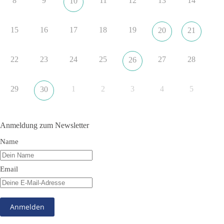
8
9
11
12
13
14
10
Quelle:
https://www.tagesschau.de/ausland/asien/nato-
erklaerung-ankara-100.html
15
16
17
18
19
20
21
#dieBasis
#NATO
#Gipfeltreffen
#Frieden
#Sicherheit
22
23
24
25
27
28
26
352
57
36
Auf Facebook ansehen
29
1
2
3
4
5
30
DieBasis
1 Tag zuvor
Anmeldung zum Newsletter
Grundrechte der Natur – ein Angriff auf das Grundgesetz?
Name
Im Politischen Frühschoppen diskutieren die Teilnehmer das
Verhältnis von Mensch, Natur und Grundgesetz.
Email
Beitrag der AG Strategische Impulse
Kann die Natur Träger eigener Grundrechte sein? Oder würde
eine solche Entwicklung das Fundament unseres
Grundgesetzes sprengen? Mit dieser grundsätzlichen Frage