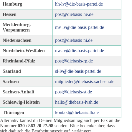
Hamburg
hh-lv@die-basis-partei.de
Hessen
post@diebasis-he.de
Mecklenburg-
mv-lv@die-basis-partei.de
Vorpommern
Niedersachsen
post@diebasis-ni.de
Nordrhein-Westfalen
nw-lv@die-basis-partei.de
Rheinland-Pfalz
post@diebasis-rp.de
Saarland
sl-lv@die-basis-partei.de
Sachsen
mitglieder@diebasis-sachsen.de
Sachsen-Anhalt
post@diebasis-st.de
Schleswig-Holstein
hallo@diebasis-lvsh.de
Thüringen
kontakt@diebasis-th.de
Alternativ kannst du Deinen Mitgliedsantrag auch per Fax an die
Nummer
030 / 863 20 27-98
senden. Bitte bedenke aber, dass
sich dadurch die Bearbeitungszeit ggf. verlängert.