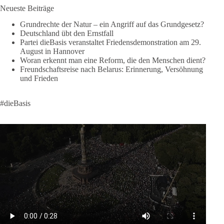
Neueste Beiträge
🟩🟩🟦🟦🟥🟥🟧🟧
Grundrechte der Natur – ein Angriff auf das Grundgesetz?
Like, teile und kommentiere unsere Beiträge, damit noch mehr
Deutschland übt den Ernstfall
Menschen mitbekommen, wofür wir stehen und warum es sich
Partei dieBasis veranstaltet Friedensdemonstration am 29.
August in Hannover
lohnt, dieBasis zu wählen.
Woran erkennt man eine Reform, die den Menschen dient?
Mehr Infos:
https://diebasis-st.de/wahlprogramm/
Freundschaftsreise nach Belarus: Erinnerung, Versöhnung
und Frieden
#dieBasis
#Landtagswahl
#SachsenAnhalt
#DeineStimmezählt
#jetztunterstützen
#dieBasis
58
6
14
Auf Facebook ansehen
DieBasis
2 Tage(n) zuvor
🔎 Über 100-mal keine Antwort.
Anthony Fauci, Immunologe und Berater des ehemaligen US-
Präsidenten, hat bei einer Anhörung des US-Senats auf mehr