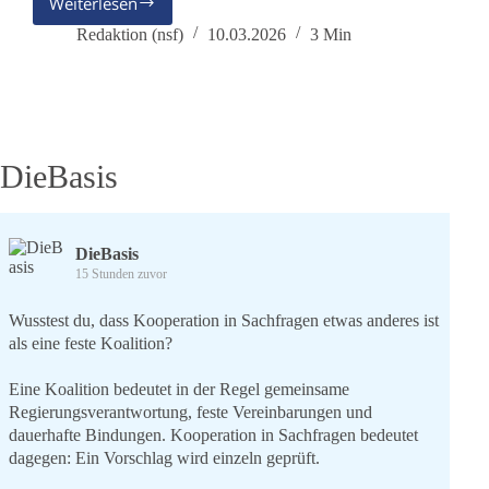
Weiterlesen
Leben
wir
Redaktion (nsf)
10.03.2026
3 Min
in
einer
„nuklearen
Anarchie“?
DieBasis
DieBasis
15 Stunden zuvor
Wusstest du, dass Kooperation in Sachfragen etwas anderes ist
als eine feste Koalition?
Eine Koalition bedeutet in der Regel gemeinsame
Regierungsverantwortung, feste Vereinbarungen und
dauerhafte Bindungen. Kooperation in Sachfragen bedeutet
dagegen: Ein Vorschlag wird einzeln geprüft.