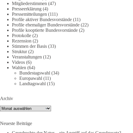
Mitgliederstimmen
(47)
🤝 Jetzt Politik für die Menschen mitgestalten:
Presseerklärung
(4)
https://diebasis.de/mitgliedschaft/
Pressemitteilungen
(111)
Profile aktiver Bundesvorstände
(11)
#dieBasis
#energiewende
#strompreise
#wettbewerb
Profile ehemaliger Bundesvorstände
(22)
Profile kooptierte Bundesvorstände
(2)
Protokolle
(2)
Rezension
(2)
40
7
Auf Facebook ansehen
Stimmen der Basis
(33)
Struktur
(2)
Veranstaltungen
(12)
DieBasis
Videos
(6)
2 Tage(n) zuvor
Wahlen
(64)
Bundestagswahl
(34)
⚡️ NATO-Gipfel in Ankara: Kriegskonferenz statt
Europawahl
(11)
Friedensgipfel!?
Landtagswahl
(15)
Anfang Juli 2026 trafen sich 32 Bündnisstaaten sowie deren
Archiv
Staats- und Regierungschefs zum NATO-Gipfel in der Türkei.
Von der NATO wird behauptet, sie sei das wichtigste
Archiv
Verteidigungsbündnis der Welt und ein Garant für Sicherheit.
Neueste Beiträge
Die Gipfelerklärung liest sich jedoch wie ein Protokoll einer
industriellen Kriegskonferenz:
Grundrechte der Natur – ein Angriff auf das Grundgesetz?