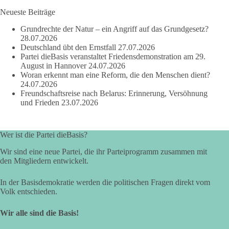
Neueste Beiträge
Grundrechte der Natur – ein Angriff auf das Grundgesetz?
664
137
66
Auf Facebook ansehen
28.07.2026
Deutschland übt den Ernstfall
27.07.2026
Partei dieBasis veranstaltet Friedensdemonstration am 29.
DieBasis
August in Hannover
24.07.2026
2 Tage(n) zuvor
Woran erkennt man eine Reform, die den Menschen dient?
24.07.2026
Grundrechte der Natur – ein Angriff auf das Grundgesetz?
Freundschaftsreise nach Belarus: Erinnerung, Versöhnung
und Frieden
23.07.2026
Im Politischen Frühschoppen diskutieren die Teilnehmer das
Verhältnis von Mensch, Natur und Grundgesetz.
Wer ist die Partei dieBasis?
Beitrag der AG Strategische Impulse
Wir sind eine neue Partei, die ihr Parteiprogramm zusammen mit
den Mitgliedern entwickelt.
Kann die Natur Träger eigener Grundrechte sein? Oder würde
eine solche Entwicklung das Fundament unseres
In der Basisdemokratie werden die politischen Fragen direkt vom
Grundgesetzes sprengen? Mit dieser grundsätzlichen Frage
Volk entschieden.
beschäftigte sich die Teilnehmer des Politischen
Frühschoppens der AG Strategische Impulse am 19. Juli 2026.
Wir alle sind die Basis!
Referent Frank Bothmann stellte die These auf, dass die
derzeit in Teilen der Umweltbewegung diskutierten