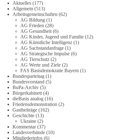
DieBasis
Aktuelles
(177)
1 Tag zuvor
Allgemein
(513)
Arbeitsgemeinschaften
(62)
AG Bildung
(1)
Stimmen der dieBasis – heute mit dem „Demokratie-Bestatter“
AG Frieden
(28)
AG Gesundheit
(6)
Die Energiewende ist bisher kein Erfolg, sondern ein teures,
AG Kinder, Jugend und Familie
(12)
ineffizientes Unterfangen. Dies belegt eine Auswertung der
AG Künstliche Intelligenz
(1)
NZZ, wonach die Energiewende den Strom nicht billiger,
AG Sachstandanfrage
(1)
sondern teurer gemacht hat.
AG Strategische Impulse
(6)
AG Tierschutz
(2)
AG Werte und Ziele
(2)
Quelle:
https://www.nzz.ch/der-andere-blick/fehlschlag-
FAS Basisdemokratie Bayern
(1)
energiewende-warum-deutschland-trotz-rekordausbau-von-
Bundesparteitag
(1)
wind-und-sonnenkraft-weniger-strom-erzeugt-ld.10006607
Bundesvorstand
(5)
BuPa-Archiv
(5)
🟩🟩🟦🟦🟥🟥🟧🟧
Bürgerkabinett
(4)
dieBasis analog
(16)
Friedensdemonstration
(2)
„Wir brauchen dringend wettbewerbsfähige Energiepreise und
Gastbeiträge
(162)
eine ideologiefreie Diskussion“, meint der Demokratie-
Geschichte
(13)
Bestatter.
Ukraine
(2)
Kommentar
(37)
Wie siehst du das?
Landesverbände
(10)
Mitgliederinfos
(6)