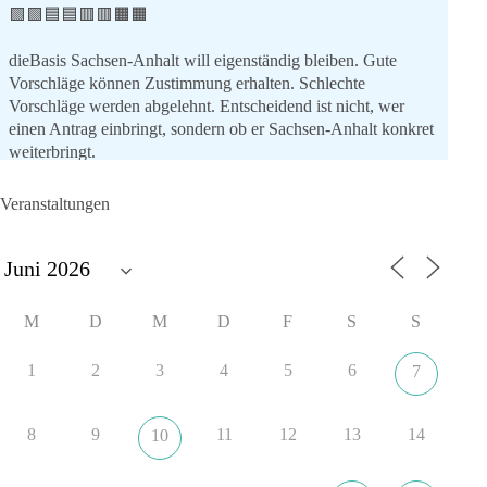
🟩🟩🟦🟦🟥🟥🟧🟧
dieBasis Sachsen-Anhalt will eigenständig bleiben. Gute
Vorschläge können Zustimmung erhalten. Schlechte
Vorschläge werden abgelehnt. Entscheidend ist nicht, wer
einen Antrag einbringt, sondern ob er Sachsen-Anhalt konkret
weiterbringt.
Keine automatische Zustimmung. Keine automatische
Ablehnung. Keine politische Verschmelzung.
Veranstaltungen
💬 Was ist dir wichtiger: feste Lager oder unabhängige
Entscheidungen? 👇
#dieBasis
#SachsenAnhalt
#Landtagswahl2026
#Kooperation
M
D
M
D
F
S
S
#Sachpolitik
1
2
3
4
5
6
7
6
2
Auf Facebook ansehen
8
9
11
12
13
14
10
DieBasis
20 Stunden zuvor