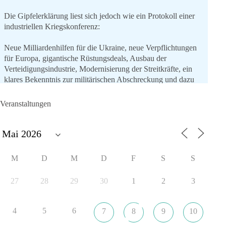
Die Gipfelerklärung liest sich jedoch wie ein Protokoll einer
industriellen Kriegskonferenz:
Neue Milliardenhilfen für die Ukraine, neue Verpflichtungen
für Europa, gigantische Rüstungsdeals, Ausbau der
Verteidigungsindustrie, Modernisierung der Streitkräfte, ein
klares Bekenntnis zur militärischen Abschreckung und dazu
die Forderung, der Iran dürfe keine Kernwaffe besitzen.
Veranstaltungen
Und wo war der Austausch über eine friedensorientierte
Politik?
🟩🟩🟦🟦🟥🟥🟧🟧
M
D
M
D
F
S
S
dieBasis fordert als einzige Partei in Deutschland den Austritt
aus der NATO. Ein Gipfel, der mehr nach Rüstungsdeal als
27
28
29
30
1
2
3
nach Friedenspolitik klingt, wird niemals Sicherheit schaffen,
ob nun in Deutschland oder weltweit.
4
5
6
7
8
9
10
Quelle:
https://www.tagesschau.de/ausland/asien/nato-