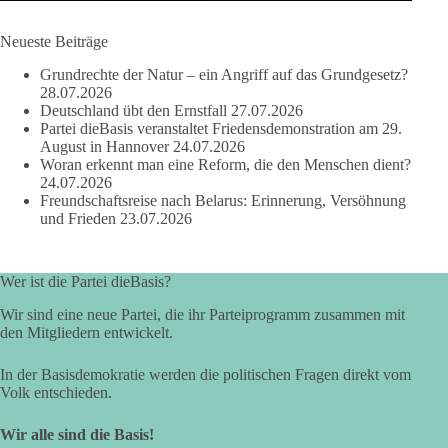
auf Basis seines Tagebuches. Doch unabhängig davon zeigt
der Vorgang eines deutlich:
Neueste Beiträge
Grundrechte der Natur – ein Angriff auf das Grundgesetz?
Die Corona-Zeit ist noch lange nicht aufgearbeitet.
28.07.2026
Deutschland übt den Ernstfall
27.07.2026
Auch in Deutschland warten viele Menschen bis heute auf
Partei dieBasis veranstaltet Friedensdemonstration am 29.
Antworten:
August in Hannover
24.07.2026
Woran erkennt man eine Reform, die den Menschen dient?
24.07.2026
❓ Wie wurden politische Entscheidungen getroffen?
Freundschaftsreise nach Belarus: Erinnerung, Versöhnung
❓ Welche Maßnahmen waren notwendig und welche nicht?
und Frieden
23.07.2026
❓Und wer übernimmt die Verantwortung für die massiven
Folgen für Kinder, Familien, Unternehmen und das Vertrauen
in unseren Rechtsstaat?
Wer ist die Partei dieBasis?
🟩🟩🟦🟦🟥🟥🟧🟧
Wir sind eine neue Partei, die ihr Parteiprogramm zusammen mit
den Mitgliedern entwickelt.
Eine demokratische Gesellschaft lebt nicht davon, unbequeme
In der Basisdemokratie werden die politischen Fragen direkt vom
Fragen zu vermeiden. Sie lebt davon, Fragen offen zu stellen
Volk entschieden.
und transparent zu beantworten.
Wir alle sind die Basis!
dieBasis fordert deshalb weiterhin eine unabhängige,