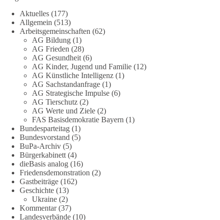
Frühschoppens der AG Strategische Impulse am 19. Juli 2026.
Aktuelles
(177)
Referent Frank Bothmann stellte die These auf, dass die
Allgemein
(513)
derzeit in Teilen der Umweltbewegung diskutierten
Arbeitsgemeinschaften
(62)
„Grundrechte der Natur“ weit über klassischen Naturschutz
AG Bildung
(1)
hinausreichen und grundlegende Fragen zum Menschenbild,
AG Frieden
(28)
zum Rechtsstaat und zur Demokratie aufwerfen. [...]
AG Gesundheit
(6)
AG Kinder, Jugend und Familie
(12)
AG Künstliche Intelligenz
(1)
👉 Hier weiterlesen:
https://diebasis-
AG Sachstandanfrage
(1)
partei.de/2026/07/grundrechte-der-natur-ein-angriff-auf-das-
AG Strategische Impulse
(6)
grundgesetz/
AG Tierschutz
(2)
AG Werte und Ziele
(2)
🟩🟩🟦🟦🟥🟥🟧🟧
FAS Basisdemokratie Bayern
(1)
Bundesparteitag
(1)
Bundesvorstand
(5)
Es ging weniger um fertige Antworten als um eine Debatte
BuPa-Archiv
(5)
darüber, wie Freiheit, Verantwortung, Naturschutz und
Bürgerkabinett
(4)
Grundrechte in einer demokratischen Gesellschaft künftig
dieBasis analog
(16)
miteinander in Einklang gebracht werden können.
Friedensdemonstration
(2)
Gastbeiträge
(162)
Geschichte
(13)
#dieBasis
#natur
#grundrechte
#grundgesetz
#demokratie
Ukraine
(2)
Kommentar
(37)
Landesverbände
(10)