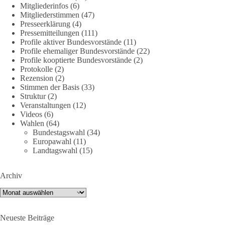
Mitgliederinfos
(6)
38
7
8
Auf Facebook ansehen
Mitgliederstimmen
(47)
Presseerklärung
(4)
DieBasis
Pressemitteilungen
(111)
2 Tage(n) zuvor
Profile aktiver Bundesvorstände
(11)
Profile ehemaliger Bundesvorstände
(22)
Profile kooptierte Bundesvorstände
(2)
Jetzt dieBasis Sachsen-Anhalt unterstützen!
Protokolle
(2)
Rezension
(2)
Die Landtagswahl 2026 in Sachsen-Anhalt findet am 6.
Stimmen der Basis
(33)
September statt. Die Inhalte stehen – jetzt müssen sie gesehen,
Struktur
(2)
geteilt und diskutiert werden.
Veranstaltungen
(12)
Videos
(6)
Wahlen
(64)
Folge unseren Kanälen:
Bundestagswahl
(34)
Facebook:
Europawahl
(11)
https://www.facebook.com/groups/diebasissachsenanhalt/
Landtagswahl
(15)
Instragram:
https://www.instagram.com/die_basis_sachsen_anhalt/
Archiv
Tiktok:
https://www.tiktok.com/@diebasis_sachsenanhalt
X:
https://x.com/DieBasisLSA
Archiv
Youtube:
https://www.youtube.com/dieBasisSachsenAnhalt
Neueste Beiträge
🟩🟩🟦🟦🟥🟥🟧🟧