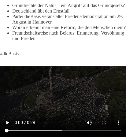
Grundrechte der Natur – ein Angriff auf das Grundgesetz?
Like, teile und kommentiere unsere Beiträge, damit noch mehr
Deutschland übt den Ernstfall
Menschen mitbekommen, wofür wir stehen und warum es sich
Partei dieBasis veranstaltet Friedensdemonstration am 29.
August in Hannover
lohnt, dieBasis zu wählen.
Woran erkennt man eine Reform, die den Menschen dient?
Mehr Infos:
https://diebasis-st.de/wahlprogramm/
Freundschaftsreise nach Belarus: Erinnerung, Versöhnung
und Frieden
#dieBasis
#Landtagswahl
#SachsenAnhalt
#DeineStimmezählt
#jetztunterstützen
#dieBasis
58
6
14
Auf Facebook ansehen
DieBasis
2 Tage(n) zuvor
🔎 Über 100-mal keine Antwort.
Anthony Fauci, Immunologe und Berater des ehemaligen US-
Präsidenten, hat bei einer Anhörung des US-Senats auf mehr
als 100 Fragen die Aussage verweigert. Die juristische
Bewertung werden Gerichte und Ermittlungen klären – auch