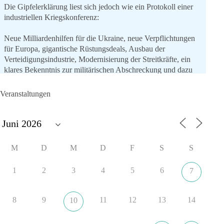
Die Gipfelerklärung liest sich jedoch wie ein Protokoll einer
industriellen Kriegskonferenz:
Neue Milliardenhilfen für die Ukraine, neue Verpflichtungen
für Europa, gigantische Rüstungsdeals, Ausbau der
Verteidigungsindustrie, Modernisierung der Streitkräfte, ein
klares Bekenntnis zur militärischen Abschreckung und dazu
die Forderung, der Iran dürfe keine Kernwaffe besitzen.
Veranstaltungen
Und wo war der Austausch über eine friedensorientierte
Politik?
🟩🟩🟦🟦🟥🟥🟧🟧
M
D
M
D
F
S
S
dieBasis fordert als einzige Partei in Deutschland den Austritt
aus der NATO. Ein Gipfel, der mehr nach Rüstungsdeal als
1
2
3
4
5
6
7
nach Friedenspolitik klingt, wird niemals Sicherheit schaffen,
ob nun in Deutschland oder weltweit.
8
9
11
12
13
14
10
Quelle:
https://www.tagesschau.de/ausland/asien/nato-
erklaerung-ankara-100.html