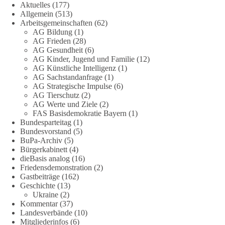
Aktuelles
(177)
Referent Frank Bothmann stellte die These auf, dass die
Allgemein
(513)
derzeit in Teilen der Umweltbewegung diskutierten
Arbeitsgemeinschaften
(62)
„Grundrechte der Natur“ weit über klassischen Naturschutz
AG Bildung
(1)
hinausreichen und grundlegende Fragen zum Menschenbild,
AG Frieden
(28)
zum Rechtsstaat und zur Demokratie aufwerfen. [...]
AG Gesundheit
(6)
AG Kinder, Jugend und Familie
(12)
AG Künstliche Intelligenz
(1)
👉 Hier weiterlesen:
https://diebasis-
AG Sachstandanfrage
(1)
partei.de/2026/07/grundrechte-der-natur-ein-angriff-auf-das-
AG Strategische Impulse
(6)
grundgesetz/
AG Tierschutz
(2)
AG Werte und Ziele
(2)
🟩🟩🟦🟦🟥🟥🟧🟧
FAS Basisdemokratie Bayern
(1)
Bundesparteitag
(1)
Bundesvorstand
(5)
Es ging weniger um fertige Antworten als um eine Debatte
BuPa-Archiv
(5)
darüber, wie Freiheit, Verantwortung, Naturschutz und
Bürgerkabinett
(4)
Grundrechte in einer demokratischen Gesellschaft künftig
dieBasis analog
(16)
miteinander in Einklang gebracht werden können.
Friedensdemonstration
(2)
Gastbeiträge
(162)
Geschichte
(13)
#dieBasis
#natur
#grundrechte
#grundgesetz
#demokratie
Ukraine
(2)
Kommentar
(37)
Landesverbände
(10)
Mitgliederinfos
(6)
38
7
8
Auf Facebook ansehen