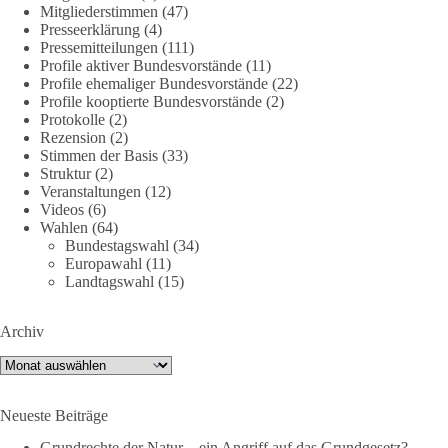
Mitgliederstimmen
(47)
Presseerklärung
(4)
DieBasis
Pressemitteilungen
(111)
2 Tage(n) zuvor
Profile aktiver Bundesvorstände
(11)
Profile ehemaliger Bundesvorstände
(22)
Profile kooptierte Bundesvorstände
(2)
Jetzt dieBasis Sachsen-Anhalt unterstützen!
Protokolle
(2)
Rezension
(2)
Die Landtagswahl 2026 in Sachsen-Anhalt findet am 6.
Stimmen der Basis
(33)
September statt. Die Inhalte stehen – jetzt müssen sie gesehen,
Struktur
(2)
geteilt und diskutiert werden.
Veranstaltungen
(12)
Videos
(6)
Wahlen
(64)
Folge unseren Kanälen:
Bundestagswahl
(34)
Facebook:
Europawahl
(11)
https://www.facebook.com/groups/diebasissachsenanhalt/
Landtagswahl
(15)
Instragram:
https://www.instagram.com/die_basis_sachsen_anhalt/
Archiv
Tiktok:
https://www.tiktok.com/@diebasis_sachsenanhalt
X:
https://x.com/DieBasisLSA
Archiv
Youtube:
https://www.youtube.com/dieBasisSachsenAnhalt
Neueste Beiträge
🟩🟩🟦🟦🟥🟥🟧🟧
Grundrechte der Natur – ein Angriff auf das Grundgesetz?