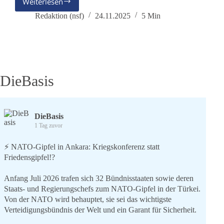
Weiterlesen
Nun
wachen
Redaktion (nsf)
24.11.2025
5 Min
auch
die
Fußballfans
auf
DieBasis
DieBasis
1 Tag zuvor
⚡️ NATO-Gipfel in Ankara: Kriegskonferenz statt
Friedensgipfel!?
Anfang Juli 2026 trafen sich 32 Bündnisstaaten sowie deren
Staats- und Regierungschefs zum NATO-Gipfel in der Türkei.
Von der NATO wird behauptet, sie sei das wichtigste
Verteidigungsbündnis der Welt und ein Garant für Sicherheit.