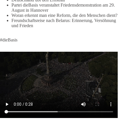
✅ Chris Barth (Klartext Rheinmain)
Partei dieBasis veranstaltet Friedensdemonstration am 29.
✅ Guy Dawson (Sänger)
August in Hannover
✅ Nina Maleika (Sängerin, Moderatorin)
Woran erkennt man eine Reform, die den Menschen dient?
Freundschaftsreise nach Belarus: Erinnerung, Versöhnung
✅ Daniel Langhans, Menschenrechtsaktivist
und Frieden
✅ Bundesvorstandsmitglieder der Partei dieBasis, u.v.m.
und ein dieBasis-Fahnenmeer.
#dieBasis
Alle Mitglieder und Friedensfreunde sind aufgerufen, nach
Hannover zu kommen.
#dieBasis
#friedensdemo
#hannover
266
23
44
Auf Facebook ansehen
DieBasis
1 Tag zuvor
27
1
Auf Facebook ansehen