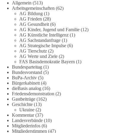
Allgemein
(513)
Arbeitsgemeinschaften
(62)
❤️ Hier kannst du unsere Arbeit unterstützen:
AG Bildung
(1)
https://dieBasis.de/spenden
AG Frieden
(28)
AG Gesundheit
(6)
AG Kinder, Jugend und Familie
(12)
#dieBasis
#hamburg
#demokratiegespräch
#bürgerdialog
#EU
AG Künstliche Intelligenz
(1)
AG Sachstandanfrage
(1)
AG Strategische Impulse
(6)
133
9
21
Auf Facebook ansehen
AG Tierschutz
(2)
AG Werte und Ziele
(2)
FAS Basisdemokratie Bayern
(1)
DieBasis
Bundesparteitag
(1)
1 Tag zuvor
Bundesvorstand
(5)
BuPa-Archiv
(5)
🕊 dieBasis Friedensdemo inklusive Umzug
Bürgerkabinett
(4)
dieBasis analog
(16)
Friedensdemonstration
(2)
Lasst uns gemeinsam die Kriege in der Ukraine und in Gaza
Gastbeiträge
(162)
stoppen!
Geschichte
(13)
Ukraine
(2)
📅 Wann: Samstag, 29.08.2026, ab 14 Uhr
Kommentar
(37)
📍 Wo: Hannover, Opernplatz
Landesverbände
(10)
Mitgliederinfos
(6)
ℹ️ Versammlung von dieBasis
Mitgliederstimmen
(47)