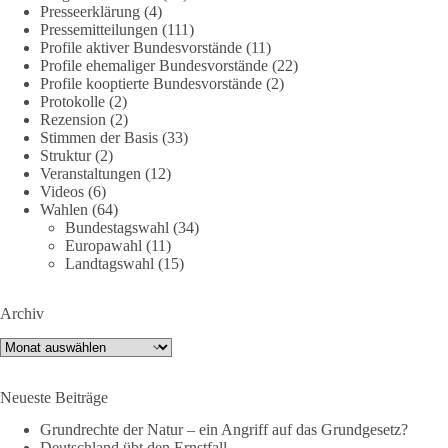
Presseerklärung
(4)
🪧 Mehr Infos und warum auch du dich beteiligen solltest:
Pressemitteilungen
(111)
👉
http://dieBasis.de/friedensdemo
Profile aktiver Bundesvorstände
(11)
Profile ehemaliger Bundesvorstände
(22)
🟩🟩🟦🟦🟥🟥🟧🟧
Profile kooptierte Bundesvorstände
(2)
Protokolle
(2)
Rezension
(2)
Friedensfähig statt kriegstüchtig
Stimmen der Basis
(33)
Struktur
(2)
Wir stehen für
Veranstaltungen
(12)
Videos
(6)
⚠️ Sofortigen Stopp aller Waffenlieferungen ins Ausland,
Wahlen
(64)
Bundestagswahl
(34)
zumindest in Kriegsgebiete
Europawahl
(11)
⚠️ Beteiligung an humanitärer Hilfe für alle Kriegsopfer
Landtagswahl
(15)
⚠️ Aufruf zum sofortigen Waffenstillstand bzw. zu
Friedensverhandlungen
⚠️ Einhaltung von Völkerrecht und UN-Charta
Archiv
Archiv
Mit dabei sind (Stand 9.7.26):
✅ Florian Pfaff, Mayor a.D. (Sprecher dieBasis AG Frieden)
Neueste Beiträge
✅ Anton Körner (ehem. Kandidat EU-Wahl)
Grundrechte der Natur – ein Angriff auf das Grundgesetz?
✅ Michael Aggiliedis (AG Frieden der Partei dieBasis)
Deutschland übt den Ernstfall