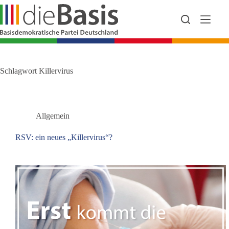
Zum
Inhalt
springen
Schlagwort
Killervirus
Allgemein
RSV: ein neues „Killervirus“?