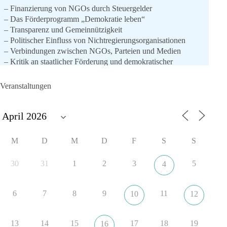
– Finanzierung von NGOs durch Steuergelder
– Das Förderprogramm „Demokratie leben“
– Transparenz und Gemeinnützigkeit
– Politischer Einfluss von Nichtregierungsorganisationen
– Verbindungen zwischen NGOs, Parteien und Medien
– Kritik an staatlicher Förderung und demokratischer
Legitimation
– Mögliche Auswirkungen auf die politische Landschaft in
Veranstaltungen
Deutschland
👉 hier geht es zum vollständigen Video:
https://youtu.be/6MQbnC4KuAM
M
D
M
D
F
S
S
🟩🟩🟦🟦🟥🟥🟧🟧
30
31
1
2
3
5
4
💬 Wie bewertest du die staatliche Förderung von NGOs?
Schreib deine Meinung in die Kommentare.
6
7
8
9
11
10
12
#NGOs
#Deutschland
#Politik
#Steuergelder
#Transparenz
#Demokratie
#Lobbyismus
#Meinungsfreiheit
#Bundespolitik
#Analyse
13
14
15
17
18
19
16