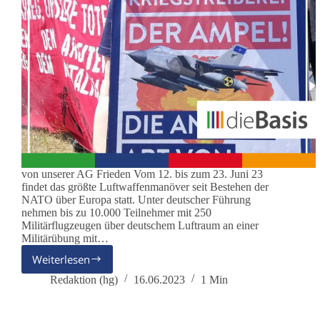
von unserer AG Frieden Vom 12. bis zum 23. Juni 23
findet das größte Luftwaffenmanöver seit Bestehen der
NATO über Europa statt. Unter deutscher Führung
nehmen bis zu 10.000 Teilnehmer mit 250
Militärflugzeugen über deutschem Luftraum an einer
Militärübung mit…
Weiterlesen
dieBasis-
Mitglieder
Redaktion (hg)
16.06.2023
1 Min
beteiligen
sich