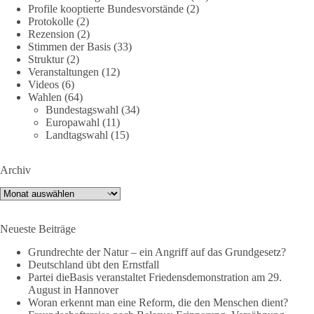
Profile kooptierte Bundesvorstände
(2)
🕊 Wir wollen den Krieg mit Russland nicht!
Protokolle
(2)
Rezension
(2)
Am 20. Juni 2026 fand in Berlin am Brandenburger Tor die
Stimmen der Basis
(33)
Demonstration mit dem Motto „Russland ist nicht unser
Struktur
(2)
Feind“ statt.
Veranstaltungen
(12)
Videos
(6)
Wahlen
(64)
Hier ein Auszug aus der Rede von der
Bundestagswahl
(34)
Bundestagsabgeordneten Sevim Dağdelen (BSW).
Europawahl
(11)
Landtagswahl
(15)
„Wir müssen Nein sagen zu diesem stinkenden
Revanchismus!“
Archiv
👉 Hier geht es zum vollständigen Video:
Archiv
https://www.youtube.com/live/a9hOswSNg4I?
si=2b_C6GgNY9EB-rXw
Neueste Beiträge
🟩🟩🟦🟦🟥🟥🟧🟧
Grundrechte der Natur – ein Angriff auf das Grundgesetz?
Deutschland übt den Ernstfall
❤️ Wir freuen uns über deine Unterstützung:
Partei dieBasis veranstaltet Friedensdemonstration am 29.
August in Hannover
https://diebasis.de/spenden/
Woran erkennt man eine Reform, die den Menschen dient?