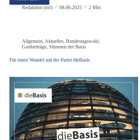
NATO-
Übung
Redaktion (nsf)
08.06.2025
2 Min
zur
Kriegsvorbereitung
am
05.06.2025
im
Allgemein
,
Aktuelles
,
Bundestagswahl
,
Rostocker
Gastbeiträge
,
Stimmen der Basis
Militärhafen
Für einen Wandel mit der Partei dieBasis