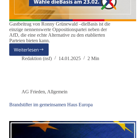
Gastbeitrag von Ronny Grünewald –dieBasis ist die
einzige nennenswerte Oppositionspartei neben der
AfD, die eine echte Alternative zu den etablierten
Parteien bieten kann.
Weiterlesen
Warum
es
Redaktion (nsf)
14.01.2025
2 Min
wichtig
ist,
dieBasis
zu
wählen:
AG Frieden
,
Allgemein
ein
Appell
Brandstifter im gemeinsamen Haus Europa
an
die
Demokratie