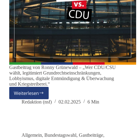
Gastbeitrag von Ronny Grünewald – „Wer CDU/CSU
wählt, legitimiert Grundrechtseinschränkungen,
Lobbyismus, digitale Entmündigung & Überwachung
und Kriegstreiberei.“
Weiterlesen
Für
einen
Redaktion (nsf)
02.02.2025
6 Min
Wandel
mit
der
Partei
dieBasis
Allgemein
,
Bundestagswahl
,
Gastbeiträge
,