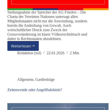
Stellungnahme der Sprecher der AG Frieden – Die
Charta der Vereinten Nationen untersagt allen
Mitgliedsstaaten nicht nur die Anwendung, sondern
bereits die Androhung von Gewalt. Auch
wirtschaftlicher Druck zum Zweck der
Grenzveränderung ist klarer Völkerrechtsbruch und
daher in Rechtsstaaten abzulehnen.
Weiterlesen
Drohungen
von
Redaktion (nsf)
22.01.2026
2 Min
US-
Präsident
Trump
gegen
Grönland
Allgemein
,
Gastbeiträge
Zeitenwende oder Angriffsdoktrin?