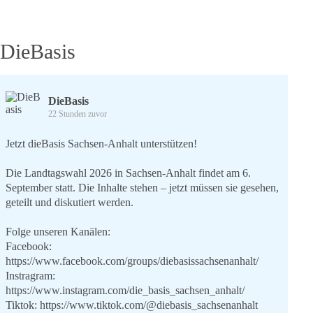
am
Protest
gegen
„Air
DieBasis
Defender
23“
DieBasis
22 Stunden zuvor
Jetzt dieBasis Sachsen-Anhalt unterstützen!
Die Landtagswahl 2026 in Sachsen-Anhalt findet am 6.
September statt. Die Inhalte stehen – jetzt müssen sie gesehen,
geteilt und diskutiert werden.
Folge unseren Kanälen:
Facebook:
https://www.facebook.com/groups/diebasissachsenanhalt/
Instragram:
https://www.instagram.com/die_basis_sachsen_anhalt/
Tiktok:
https://www.tiktok.com/@diebasis_sachsenanhalt