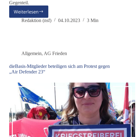
Gegenteil.
Weiterlesen
Brandstifter
im
Redaktion (nsf)
04.10.2023
3 Min
gemeinsamen
Haus
Europa
Allgemein
,
AG Frieden
dieBasis-Mitglieder beteiligen sich am Protest gegen
„Air Defender 23“