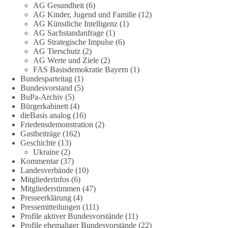
Fragen zu vermeiden. Sie lebt davon, Fragen offen zu stellen
AG Gesundheit
(6)
AG Kinder, Jugend und Familie
(12)
und transparent zu beantworten.
AG Künstliche Intelligenz
(1)
AG Sachstandanfrage
(1)
dieBasis fordert deshalb weiterhin eine unabhängige,
AG Strategische Impulse
(6)
vollständige und transparente Aufarbeitung der Corona-Politik.
AG Tierschutz
(2)
Ohne Denkverbote, ohne Vorverurteilungen und ohne Tabus.
AG Werte und Ziele
(2)
FAS Basisdemokratie Bayern
(1)
Bundesparteitag
(1)
Quellen:
https://apnews.com/article/fauci-diaries-covid-origins-
Bundesvorstand
(5)
rand-paul-6b25da9f75a0becbaf2886ab22643e67
und
BuPa-Archiv
(5)
https://www.tichyseinblick.de/kolumnen/aus-aller-welt/usa-
Bürgerkabinett
(4)
tagebuch-fauci-corona-impfung/
dieBasis analog
(16)
Friedensdemonstration
(2)
#dieBasis
#Corona
#Aufarbeitung
#Transparenz
#Demokratie
Gastbeiträge
(162)
Geschichte
(13)
#Vertrauen
Ukraine
(2)
Kommentar
(37)
Landesverbände
(10)
Mitgliederinfos
(6)
239
36
60
Auf Facebook ansehen
Mitgliederstimmen
(47)
Presseerklärung
(4)
DieBasis
Pressemitteilungen
(111)
2 Tage(n) zuvor
Profile aktiver Bundesvorstände
(11)
Profile ehemaliger Bundesvorstände
(22)