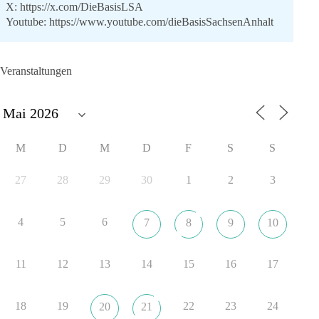
X:
https://x.com/DieBasisLSA
Youtube:
https://www.youtube.com/dieBasisSachsenAnhalt
🟩🟩🟦🟦🟥🟥🟧🟧
Veranstaltungen
Like, teile und kommentiere unsere Beiträge, damit noch mehr
Menschen mitbekommen, wofür wir stehen und warum es sich
lohnt, dieBasis zu wählen.
Mehr Infos:
https://diebasis-st.de/wahlprogramm/
M
D
M
D
F
S
S
#dieBasis
#Landtagswahl
#SachsenAnhalt
#DeineStimmezählt
#jetztunterstützen
27
28
29
30
1
2
3
4
5
6
7
8
9
10
22
3
5
Auf Facebook ansehen
DieBasis
11
12
13
14
15
16
17
1 Tag zuvor
🔎 Über 100-mal keine Antwort.
18
19
22
23
24
20
21