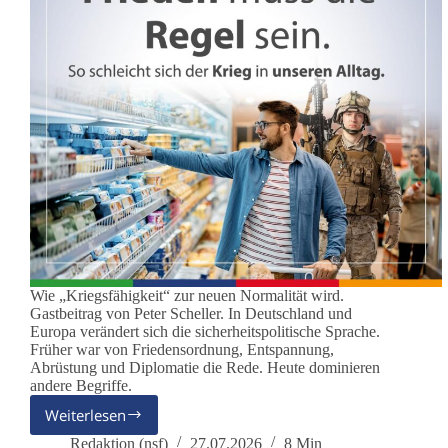
Wie „Kriegsfähigkeit“ zur neuen Normalität wird.
Gastbeitrag von Peter Scheller. In Deutschland und
Europa verändert sich die sicherheitspolitische Sprache.
Früher war von Friedensordnung, Entspannung,
Abrüstung und Diplomatie die Rede. Heute dominieren
andere Begriffe.
Weiterlesen
Deutschland
übt
Redaktion (nsf)
27.07.2026
8 Min