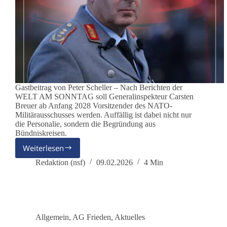
Gastbeitrag von Peter Scheller – Nach Berichten der
WELT AM SONNTAG soll Generalinspekteur Carsten
Breuer ab Anfang 2028 Vorsitzender des NATO-
Militärausschusses werden. Auffällig ist dabei nicht nur
die Personalie, sondern die Begründung aus
Bündniskreisen.
Weiterlesen
Ein
Deutscher
Redaktion (nsf)
09.02.2026
4 Min
an
die
Spitze
des
NATO-
Allgemein
,
AG Frieden
,
Aktuelles
Militärausschusses