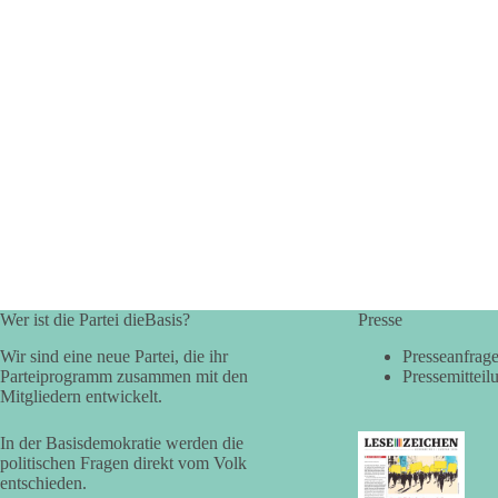
Wer ist die Partei dieBasis?
Presse
Wir sind eine neue Partei, die ihr
Presseanfrag
Parteiprogramm zusammen mit den
Pressemitteil
Mitgliedern entwickelt.
In der Basisdemokratie werden die
politischen Fragen direkt vom Volk
entschieden.