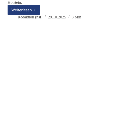
Holstein.
Weiterlesen
Wehret
den
Redaktion (nsf)
29.10.2025
3 Min
Anfängen:
Wenn
Demokratie
zur
Inszenierung
wird