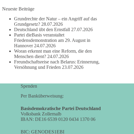
Neueste Beiträge
#dieBasis
#frieden
#russandistnichtunserFeind
#friedenspartei
Grundrechte der Natur – ein Angriff auf das
Grundgesetz?
28.07.2026
Deutschland übt den Ernstfall
27.07.2026
Partei dieBasis veranstaltet
377
168
37
Auf Facebook ansehen
Friedensdemonstration am 29. August in
Hannover
24.07.2026
Woran erkennt man eine Reform, die den
DieBasis
Menschen dient?
24.07.2026
2 Tage(n) zuvor
Freundschaftsreise nach Belarus: Erinnerung,
Versöhnung und Frieden
23.07.2026
Wusstest du, dass ein guter Antrag nicht besser
oder schlechter wird, nur weil er von einer
bestimmten Partei kommt?
Spenden
Sachsen-Anhalt braucht Lösungen für Schule,
Per Banküberweisung:
Pflege, Wirtschaft, Infrastruktur und die
Kommunen. Diese Probleme werden nicht
Basisdemokratische Partei Deutschland
Volksbank Zollernalb
kleiner, wenn im Landtag zuerst auf Parteifarbe
IBAN: DE16 6539 0120 0434 1370 06
und erst danach auf den Inhalt geschaut wird.
BIC: GENODES1EBI
🟩🟩🟦🟦🟥🟥🟧🟧