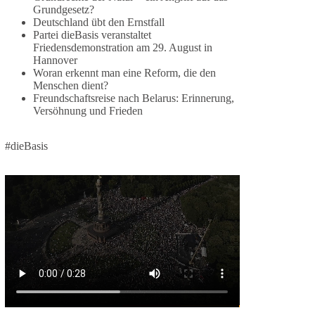
Grundgesetz?
🕊 Wir wollen den Krieg mit Russland nicht!
Deutschland übt den Ernstfall
Partei dieBasis veranstaltet
Am 20. Juni 2026 fand in Berlin am
Friedensdemonstration am 29. August in
Hannover
Brandenburger Tor die Demonstration mit dem
Woran erkennt man eine Reform, die den
Motto „Russland ist nicht unser Feind“ statt.
Menschen dient?
Freundschaftsreise nach Belarus: Erinnerung,
Hier ein Auszug aus der Rede von der
Versöhnung und Frieden
Bundestagsabgeordneten Sevim Dağdelen
(BSW).
#dieBasis
„Wir müssen Nein sagen zu diesem stinkenden
Revanchismus!“
👉 Hier geht es zum vollständigen Video:
https://www.youtube.com/live/a9hOswSNg4I?
si=2b_C6GgNY9EB-rXw
🟩🟩🟦🟦🟥🟥🟧🟧
❤️ Wir freuen uns über deine Unterstützung:
https://diebasis.de/spenden/