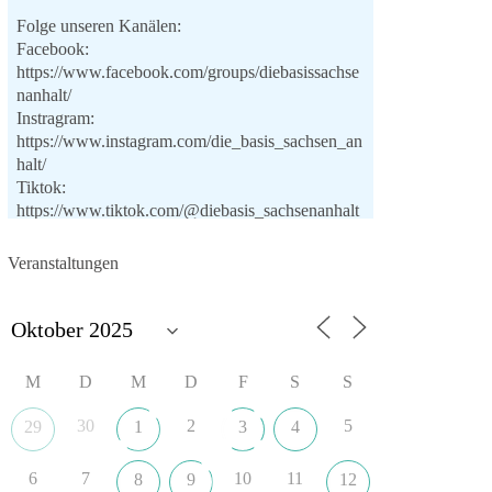
Folge unseren Kanälen:
Facebook:
https://www.facebook.com/groups/diebasissachse
nanhalt/
Instragram:
https://www.instagram.com/die_basis_sachsen_an
halt/
Tiktok:
https://www.tiktok.com/@diebasis_sachsenanhalt
X:
https://x.com/DieBasisLSA
Youtube:
Veranstaltungen
https://www.youtube.com/dieBasisSachsenAnhalt
🟩🟩🟦🟦🟥🟥🟧🟧
Like, teile und kommentiere unsere Beiträge,
M
D
M
D
F
S
S
damit noch mehr Menschen mitbekommen, wofür
wir stehen und warum es sich lohnt, dieBasis zu
30
2
5
29
1
3
4
wählen.
Mehr Infos:
https://diebasis-st.de/wahlprogramm/
6
7
10
11
8
9
12