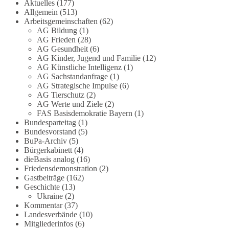
Die Corona-Zeit ist noch lange nicht
Aktuelles
(177)
Allgemein
(513)
aufgearbeitet.
Arbeitsgemeinschaften
(62)
AG Bildung
(1)
Auch in Deutschland warten viele Menschen bis
AG Frieden
(28)
heute auf Antworten:
AG Gesundheit
(6)
AG Kinder, Jugend und Familie
(12)
❓ Wie wurden politische Entscheidungen
AG Künstliche Intelligenz
(1)
AG Sachstandanfrage
(1)
getroffen?
AG Strategische Impulse
(6)
❓ Welche Maßnahmen waren notwendig und
AG Tierschutz
(2)
welche nicht?
AG Werte und Ziele
(2)
❓Und wer übernimmt die Verantwortung für die
FAS Basisdemokratie Bayern
(1)
massiven Folgen für Kinder, Familien,
Bundesparteitag
(1)
Unternehmen und das Vertrauen in unseren
Bundesvorstand
(5)
BuPa-Archiv
(5)
Rechtsstaat?
Bürgerkabinett
(4)
dieBasis analog
(16)
🟩🟩🟦🟦🟥🟥🟧🟧
Friedensdemonstration
(2)
Gastbeiträge
(162)
Eine demokratische Gesellschaft lebt nicht davon,
Geschichte
(13)
unbequeme Fragen zu vermeiden. Sie lebt davon,
Ukraine
(2)
Kommentar
(37)
Fragen offen zu stellen und transparent zu
Landesverbände
(10)
beantworten.
Mitgliederinfos
(6)