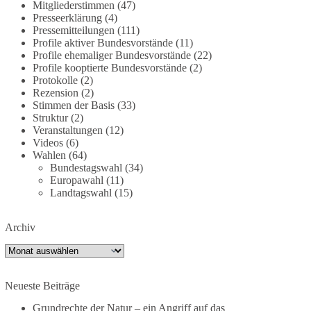
Mitgliederstimmen
(47)
dieBasis fordert deshalb weiterhin eine
Presseerklärung
(4)
unabhängige, vollständige und transparente
Pressemitteilungen
(111)
Aufarbeitung der Corona-Politik. Ohne
Profile aktiver Bundesvorstände
(11)
Profile ehemaliger Bundesvorstände
(22)
Denkverbote, ohne Vorverurteilungen und ohne
Profile kooptierte Bundesvorstände
(2)
Tabus.
Protokolle
(2)
Rezension
(2)
Quellen:
https://apnews.com/article/fauci-diaries-
Stimmen der Basis
(33)
covid-origins-rand-paul-
Struktur
(2)
6b25da9f75a0becbaf2886ab22643e67
und
Veranstaltungen
(12)
Videos
(6)
https://www.tichyseinblick.de/kolumnen/aus-aller-
Wahlen
(64)
welt/usa-tagebuch-fauci-corona-impfung/
Bundestagswahl
(34)
Europawahl
(11)
#dieBasis
#Corona
#Aufarbeitung
#Transparenz
Landtagswahl
(15)
#Demokratie
#Vertrauen
Archiv
Archiv
239
36
60
Auf Facebook ansehen
Neueste Beiträge
DieBasis
2 Tage(n) zuvor
Grundrechte der Natur – ein Angriff auf das