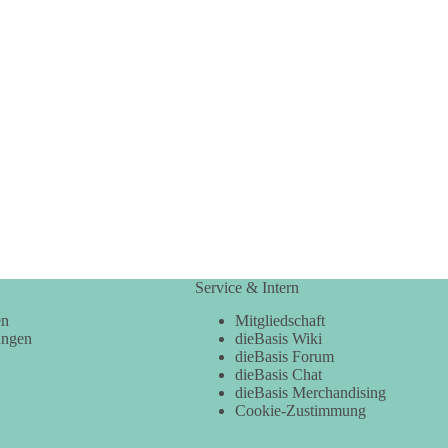
Service & Intern
en
Mitgliedschaft
ungen
dieBasis Wiki
dieBasis Forum
dieBasis Chat
dieBasis Merchandising
Cookie-Zustimmung