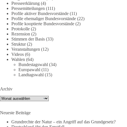
Presseerklärung
(4)
DieBasis
Pressemitteilungen
(111)
2 Tage(n) zuvor
Profile aktiver Bundesvorstände
(11)
Profile ehemaliger Bundesvorstände
(22)
Profile kooptierte Bundesvorstände
(2)
🕊 Wir wollen den Krieg mit Russland nicht!
Protokolle
(2)
Rezension
(2)
Am 20. Juni 2026 fand in Berlin am Brandenburger Tor die
Stimmen der Basis
(33)
Demonstration mit dem Motto „Russland ist nicht unser
Struktur
(2)
Feind“ statt.
Veranstaltungen
(12)
Videos
(6)
Wahlen
(64)
Hier ein Auszug aus der Rede von der
Bundestagswahl
(34)
Bundestagsabgeordneten Sevim Dağdelen (BSW).
Europawahl
(11)
Landtagswahl
(15)
„Wir müssen Nein sagen zu diesem stinkenden
Revanchismus!“
Archiv
👉 Hier geht es zum vollständigen Video:
Archiv
https://www.youtube.com/live/a9hOswSNg4I?
si=2b_C6GgNY9EB-rXw
Neueste Beiträge
🟩🟩🟦🟦🟥🟥🟧🟧
Grundrechte der Natur – ein Angriff auf das Grundgesetz?
Deutschland übt den Ernstfall