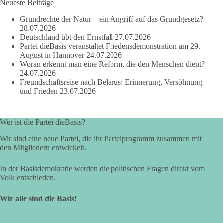
Neueste Beiträge
dieBasis Sachsen-Anhalt steht für Kooperation in Sachfragen.
Grundrechte der Natur – ein Angriff auf das Grundgesetz?
Jeder Antrag soll danach bewertet werden, ob er dem Land
28.07.2026
und den Menschen wirklich nützt.
Deutschland übt den Ernstfall
27.07.2026
Zustimmung, wenn ein Vorschlag sinnvoll ist. Ablehnung,
Partei dieBasis veranstaltet Friedensdemonstration am 29.
wenn er Sachsen-Anhalt nicht weiterbringt.
August in Hannover
24.07.2026
Woran erkennt man eine Reform, die den Menschen dient?
💬 Was ist dir wichtiger: der Absender eines Antrags oder das
24.07.2026
Freundschaftsreise nach Belarus: Erinnerung, Versöhnung
Ergebnis für Sachsen-Anhalt?
und Frieden
23.07.2026
#dieBasis
#sachsenanhalt
#ltw2026
#landtagswahl
Wer ist die Partei dieBasis?
👉 Folgen:
https://www.facebook.com/groups/diebasissachsenanhalt/
Wir sind eine neue Partei, die ihr Parteiprogramm zusammen mit
den Mitgliedern entwickelt.
In der Basisdemokratie werden die politischen Fragen direkt vom
24
6
2
Auf Facebook ansehen
Volk entschieden.
DieBasis
Wir alle sind die Basis!
2 Tage(n) zuvor