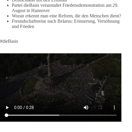
❤️ Wir freuen uns über deine Unterstützung:
Partei dieBasis veranstaltet Friedensdemonstration am 29.
August in Hannover
https://diebasis.de/spenden/
Woran erkennt man eine Reform, die den Menschen dient?
Freundschaftsreise nach Belarus: Erinnerung, Versöhnung
#dieBasis
#frieden
#russandistnichtunserFeind
#friedenspartei
und Frieden
#dieBasis
377
168
37
Auf Facebook ansehen
DieBasis
2 Tage(n) zuvor
Wusstest du, dass ein guter Antrag nicht besser oder schlechter
wird, nur weil er von einer bestimmten Partei kommt?
Sachsen-Anhalt braucht Lösungen für Schule, Pflege,
Wirtschaft, Infrastruktur und die Kommunen. Diese Probleme
werden nicht kleiner, wenn im Landtag zuerst auf Parteifarbe
und erst danach auf den Inhalt geschaut wird.
🟩🟩🟦🟦🟥🟥🟧🟧