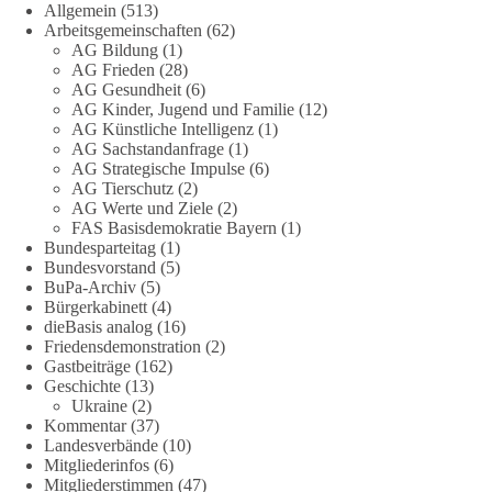
Allgemein
(513)
🟩🟩🟦🟦🟥🟥🟧🟧
Arbeitsgemeinschaften
(62)
AG Bildung
(1)
Eine demokratische Gesellschaft lebt nicht davon, unbequeme
AG Frieden
(28)
Fragen zu vermeiden. Sie lebt davon, Fragen offen zu stellen
AG Gesundheit
(6)
AG Kinder, Jugend und Familie
(12)
und transparent zu beantworten.
AG Künstliche Intelligenz
(1)
AG Sachstandanfrage
(1)
dieBasis fordert deshalb weiterhin eine unabhängige,
AG Strategische Impulse
(6)
vollständige und transparente Aufarbeitung der Corona-Politik.
AG Tierschutz
(2)
Ohne Denkverbote, ohne Vorverurteilungen und ohne Tabus.
AG Werte und Ziele
(2)
FAS Basisdemokratie Bayern
(1)
Bundesparteitag
(1)
Quellen:
https://apnews.com/article/fauci-diaries-covid-origins-
Bundesvorstand
(5)
rand-paul-6b25da9f75a0becbaf2886ab22643e67
und
BuPa-Archiv
(5)
https://www.tichyseinblick.de/kolumnen/aus-aller-welt/usa-
Bürgerkabinett
(4)
tagebuch-fauci-corona-impfung/
dieBasis analog
(16)
Friedensdemonstration
(2)
#dieBasis
#Corona
#Aufarbeitung
#Transparenz
#Demokratie
Gastbeiträge
(162)
Geschichte
(13)
#Vertrauen
Ukraine
(2)
Kommentar
(37)
Landesverbände
(10)
Mitgliederinfos
(6)
239
36
60
Auf Facebook ansehen
Mitgliederstimmen
(47)