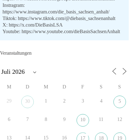
Instragram:
https://www.instagram.com/die_basis_sachsen_anhalt/
Tiktok:
https://www.tiktok.com/@diebasis_sachsenanhalt
X:
https://x.com/DieBasisLSA
Youtube:
https://www.youtube.com/dieBasisSachsenAnhalt
🟩🟩🟦🟦🟥🟥🟧🟧
Veranstaltungen
Like, teile und kommentiere unsere Beiträge, damit noch mehr
Menschen mitbekommen, wofür wir stehen und warum es sich
lohnt, dieBasis zu wählen.
Mehr Infos:
https://diebasis-st.de/wahlprogramm/
M
D
M
D
F
S
S
#dieBasis
#Landtagswahl
#SachsenAnhalt
#DeineStimmezählt
#jetztunterstützen
29
1
2
3
4
30
5
6
7
8
9
11
12
10
22
3
5
Auf Facebook ansehen
DieBasis
13
14
15
16
17
18
19