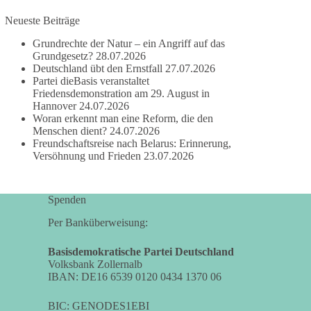
damit noch mehr Menschen mitbekommen, wofür
Neueste Beiträge
wir stehen und warum es sich lohnt, dieBasis zu
wählen.
Grundrechte der Natur – ein Angriff auf das
Mehr Infos:
https://diebasis-st.de/wahlprogramm/
Grundgesetz?
28.07.2026
Deutschland übt den Ernstfall
27.07.2026
Partei dieBasis veranstaltet
#dieBasis
#Landtagswahl
#SachsenAnhalt
Friedensdemonstration am 29. August in
#DeineStimmezählt
#jetztunterstützen
Hannover
24.07.2026
Woran erkennt man eine Reform, die den
Menschen dient?
24.07.2026
Freundschaftsreise nach Belarus: Erinnerung,
58
6
14
Auf Facebook ansehen
Versöhnung und Frieden
23.07.2026
DieBasis
1 Tag zuvor
Spenden
Per Banküberweisung:
🔎 Über 100-mal keine Antwort.
Basisdemokratische Partei Deutschland
Anthony Fauci, Immunologe und Berater des
Volksbank Zollernalb
ehemaligen US-Präsidenten, hat bei einer
IBAN: DE16 6539 0120 0434 1370 06
Anhörung des US-Senats auf mehr als 100
Fragen die Aussage verweigert. Die juristische
BIC: GENODES1EBI