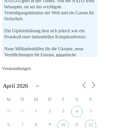
NATO-Gipfel in der Türkei. Von der NATO wird
behauptet, sie sei das wichtigste
Verteidigungsbündnis der Welt und ein Garant für
Sicherheit.
Die Gipfelerklärung liest sich jedoch wie ein
Protokoll einer industriellen Kriegskonferenz:
Neue Milliardenhilfen für die Ukraine, neue
Verpflichtungen für Europa, gigantische
Rüstungsdeals, Ausbau der
Verteidigungsindustrie, Modernisierung der
Veranstaltungen
Streitkräfte, ein klares Bekenntnis zur
militärischen Abschreckung und dazu die
Forderung, der Iran dürfe keine Kernwaffe
besitzen.
M
D
M
D
F
S
S
Und wo war der Austausch über eine
friedensorientierte Politik?
30
31
1
2
3
5
4
🟩🟩🟦🟦🟥🟥🟧🟧
6
7
8
9
11
10
12