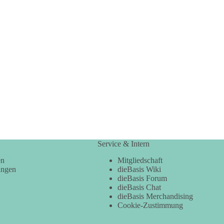
Service & Intern
en
Mitgliedschaft
ungen
dieBasis Wiki
dieBasis Forum
dieBasis Chat
dieBasis Merchandising
Cookie-Zustimmung