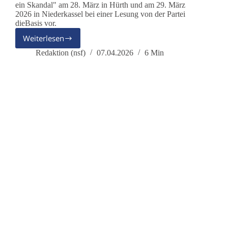
ein Skandal" am 28. März in Hürth und am 29. März
2026 in Niederkassel bei einer Lesung von der Partei
dieBasis vor.
Weiterlesen
Juristisch
ein
Redaktion (nsf)
07.04.2026
6 Min
Skandal