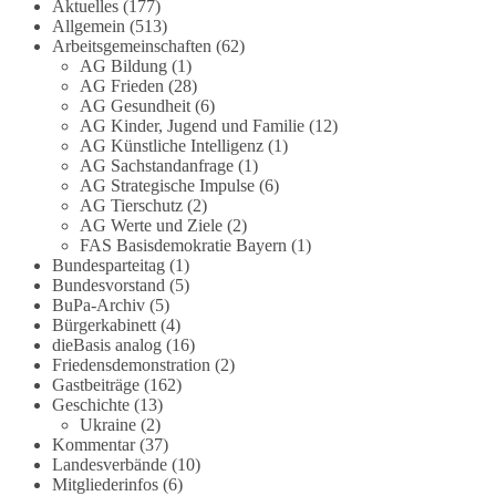
Grundgesetz?
Aktuelles
(177)
Allgemein
(513)
Arbeitsgemeinschaften
(62)
Im Politischen Frühschoppen diskutieren die
AG Bildung
(1)
Teilnehmer das Verhältnis von Mensch, Natur und
AG Frieden
(28)
Grundgesetz.
AG Gesundheit
(6)
AG Kinder, Jugend und Familie
(12)
Beitrag der AG Strategische Impulse
AG Künstliche Intelligenz
(1)
AG Sachstandanfrage
(1)
AG Strategische Impulse
(6)
Kann die Natur Träger eigener Grundrechte sein?
AG Tierschutz
(2)
Oder würde eine solche Entwicklung das
AG Werte und Ziele
(2)
Fundament unseres Grundgesetzes sprengen? Mit
FAS Basisdemokratie Bayern
(1)
dieser grundsätzlichen Frage beschäftigte sich die
Bundesparteitag
(1)
Teilnehmer des Politischen Frühschoppens der
Bundesvorstand
(5)
BuPa-Archiv
(5)
AG Strategische Impulse am 19. Juli 2026.
Bürgerkabinett
(4)
Referent Frank Bothmann stellte die These auf,
dieBasis analog
(16)
dass die derzeit in Teilen der Umweltbewegung
Friedensdemonstration
(2)
diskutierten „Grundrechte der Natur“ weit über
Gastbeiträge
(162)
klassischen Naturschutz hinausreichen und
Geschichte
(13)
grundlegende Fragen zum Menschenbild, zum
Ukraine
(2)
Kommentar
(37)
Rechtsstaat und zur Demokratie aufwerfen. [...]
Landesverbände
(10)
Mitgliederinfos
(6)
👉 Hier weiterlesen:
https://diebasis-