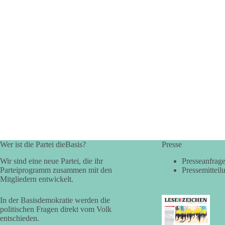
Wer ist die Partei dieBasis?
Presse
Wir sind eine neue Partei, die ihr
Presseanfrag
Parteiprogramm zusammen mit den
Pressemitteil
Mitgliedern entwickelt.
In der Basisdemokratie werden die
politischen Fragen direkt vom Volk
entschieden.