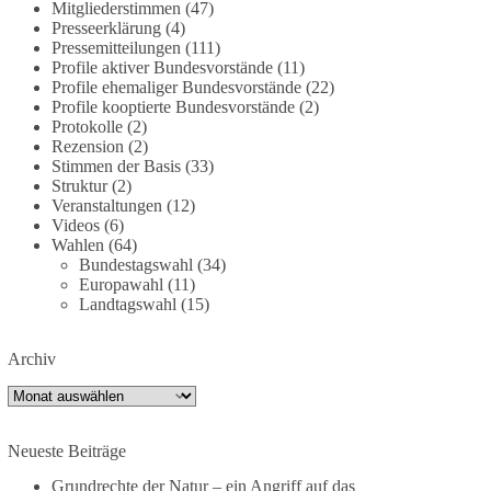
Mitgliederstimmen
(47)
partei.de/2026/07/grundrechte-der-natur-ein-
Presseerklärung
(4)
angriff-auf-das-grundgesetz/
Pressemitteilungen
(111)
Profile aktiver Bundesvorstände
(11)
Profile ehemaliger Bundesvorstände
(22)
🟩🟩🟦🟦🟥🟥🟧🟧
Profile kooptierte Bundesvorstände
(2)
Protokolle
(2)
Es ging weniger um fertige Antworten als um eine
Rezension
(2)
Debatte darüber, wie Freiheit, Verantwortung,
Stimmen der Basis
(33)
Naturschutz und Grundrechte in einer
Struktur
(2)
demokratischen Gesellschaft künftig miteinander
Veranstaltungen
(12)
Videos
(6)
in Einklang gebracht werden können.
Wahlen
(64)
Bundestagswahl
(34)
#dieBasis
#natur
#grundrechte
#grundgesetz
Europawahl
(11)
#demokratie
Landtagswahl
(15)
Archiv
38
7
8
Auf Facebook ansehen
Archiv
DieBasis
1 Tag zuvor
Neueste Beiträge
Grundrechte der Natur – ein Angriff auf das