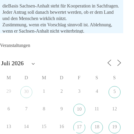
dieBasis Sachsen-Anhalt steht für Kooperation in Sachfragen.
Jeder Antrag soll danach bewertet werden, ob er dem Land
und den Menschen wirklich nützt.
Zustimmung, wenn ein Vorschlag sinnvoll ist. Ablehnung,
wenn er Sachsen-Anhalt nicht weiterbringt.
💬 Was ist dir wichtiger: der Absender eines Antrags oder das
Veranstaltungen
Ergebnis für Sachsen-Anhalt?
#dieBasis
#sachsenanhalt
#ltw2026
#landtagswahl
👉 Folgen:
M
D
M
D
F
S
S
https://www.facebook.com/groups/diebasissachsenanhalt/
29
1
2
3
4
30
5
8
4
1
Auf Facebook ansehen
6
7
8
9
11
12
10
DieBasis
1 Tag zuvor
13
14
15
16
17
18
19