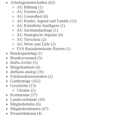
Arbeitsgemeinschaften
(62)
Eine resiliente Gesellschaft erkennt man nicht daran, wie sie
AG Bildung
(1)
Strommangel verwaltet, sondern daran, wie sie ihn verhindert!
AG Frieden
(28)
AG Gesundheit
(6)
Quellen:
https://apollo-news.net/geheimplan-energiekrise-
AG Kinder, Jugend und Familie
(12)
bundesnetzagentur-bereitet-sich-auf-strommangel-ueber-
AG Künstliche Intelligenz
(1)
AG Sachstandanfrage
(1)
mehrere-tage-bis-wochen-vor/
und
AG Strategische Impulse
(6)
https://www.merkur.de/deutschland/der-geheimplan-gegen-
AG Tierschutz
(2)
stromausfalle-der-bundesnetzagentur-zr-94423201.html?
AG Werte und Ziele
(2)
utm_source=chatgpt.com
FAS Basisdemokratie Bayern
(1)
Bundesparteitag
(1)
🟩🟩🟦🟦🟥🟥🟧🟧
Bundesvorstand
(5)
BuPa-Archiv
(5)
Bürgerkabinett
(4)
Wieder ein Beispiel dafür, warum wir 1 Milliarde für freie
dieBasis analog
(16)
Medien fordern sollten: 👉 Jetzt Petition unterzeichnen
Friedensdemonstration
(2)
Gastbeiträge
(162)
#dieBasis
#Energie
#Versorgungssicherheit
#Infrastruktur
Geschichte
(13)
#Technologieoffen
#Resilienz
Ukraine
(2)
Kommentar
(37)
Landesverbände
(10)
Mitgliederinfos
(6)
Mitgliederstimmen
(47)
158
26
69
Auf Facebook ansehen
Presseerklärung
(4)