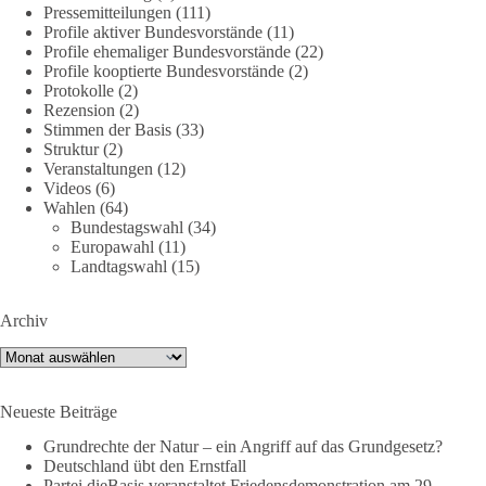
Pressemitteilungen
(111)
DieBasis
Profile aktiver Bundesvorstände
(11)
2 Tage(n) zuvor
Profile ehemaliger Bundesvorstände
(22)
Profile kooptierte Bundesvorstände
(2)
Protokolle
(2)
🌍 Migration darf niemals zum politischen Druckmittel
Rezension
(2)
werden.
Stimmen der Basis
(33)
Struktur
(2)
Die Ereignisse in Ceuta zeigen, wie schnell Menschen
Veranstaltungen
(12)
zwischen geopolitische Interessen geraten können.
Videos
(6)
Unabhängig davon, welche politischen oder diplomatischen
Wahlen
(64)
Bundestagswahl
(34)
Ursachen diese Krise im Einzelnen hatte, eines wird deutlich:
Europawahl
(11)
Wenn Migration als Druckmittel eingesetzt oder von
Landtagswahl
(15)
Schleusernetzwerken ausgenutzt werden kann, verlieren am
Ende immer die Menschen.
Archiv
🟩🟩🟦🟦🟥🟥🟧🟧
Archiv
dieBasis meint:
Neueste Beiträge
Wer Menschen für politische Interessen instrumentalisiert,
Grundrechte der Natur – ein Angriff auf das Grundgesetz?
verliert den Menschen aus dem Blick.
Deutschland übt den Ernstfall
Partei dieBasis veranstaltet Friedensdemonstration am 29.