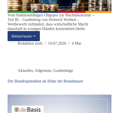
Vom funktionsfähigen Oligopol zur Machtökonomie –
Teil III – Gastbeitrag von Heinrich Wohlert –
Wettbewerb verhindert, dass wirtschaftliche Macht
dauerhaft in wenigen Händen konzentriert bleibt.
Weiterlesen
Wenn
wirtschaftliche
Redaktion (nsf)
19.07.2026
4 Min
Macht
zur
politischen
Macht
wird
Aktuelles
,
Allgemein
,
Gastbeiträge
Der Bundespräsident als Hüter der Brandmauer