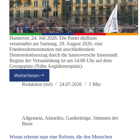
Hannover, 24. Juli 2026. Die Partei dieBasis
veranstaltet am Samstag, 29. August 2026, eine
Friedensdemonstration mit anschließendem
Demonstrationszug durch die hannoversche Innenstadt.
Beginn der Versammlung ist um 14:00 Uhr auf dem
Georgsplatz (Nähe Aegidientorplatz).
Weiterlesen
Partei
dieBasis
Redaktion (nsf)
24.07.2026
1 Min
veranstaltet
Friedensdemonstration
am
29.
August
Allgemein
,
Aktuelles
,
Gastbeiträge
,
Stimmen der
in
Basis
Hannover
Woran erkennt man eine Reform, die den Menschen