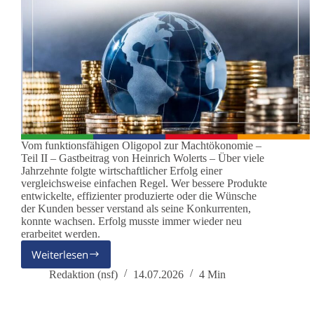
Vom funktionsfähigen Oligopol zur Machtökonomie –
Teil II – Gastbeitrag von Heinrich Wolerts – Über viele
Jahrzehnte folgte wirtschaftlicher Erfolg einer
vergleichsweise einfachen Regel. Wer bessere Produkte
entwickelte, effizienter produzierte oder die Wünsche
der Kunden besser verstand als seine Konkurrenten,
konnte wachsen. Erfolg musste immer wieder neu
erarbeitet werden.
Weiterlesen
Warum
sich
Redaktion (nsf)
14.07.2026
4 Min
die
Spielregeln