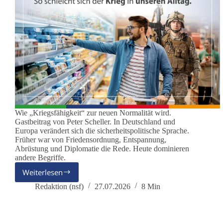
Wie „Kriegsfähigkeit“ zur neuen Normalität wird.
Gastbeitrag von Peter Scheller. In Deutschland und
Europa verändert sich die sicherheitspolitische Sprache.
Früher war von Friedensordnung, Entspannung,
Abrüstung und Diplomatie die Rede. Heute dominieren
andere Begriffe.
Weiterlesen
Deutschland
übt
Redaktion (nsf)
27.07.2026
8 Min
den
Ernstfall