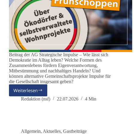
Beitrag der AG Strategische Impulse – Wie lässt sich
Demokratie im Alltag leben? Welche Formen des
Zusammenlebens fördern Eigenverantwortung,
Mitbestimmung und nachhaltiges Handeln? Und
können alternative Gemeinschaftsprojekte Impulse für
die Gesellschaft insgesamt geben?
Weiterlesen
Lernorte
für
Redaktion (nsf)
22.07.2026
4 Min
die
Demokratie?
Allgemein
,
Aktuelles
,
Gastbeiträge