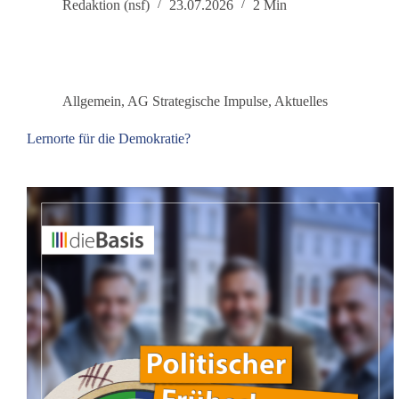
nach
Redaktion (nsf)
23.07.2026
2 Min
Belarus:
Erinnerung,
Versöhnung
und
Frieden
Allgemein
,
AG Strategische Impulse
,
Aktuelles
Lernorte für die Demokratie?