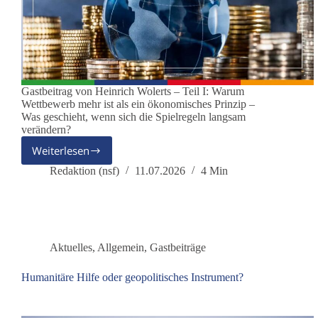
Gastbeitrag von Heinrich Wolerts – Teil I: Warum
Wettbewerb mehr ist als ein ökonomisches Prinzip –
Was geschieht, wenn sich die Spielregeln langsam
verändern?
Weiterlesen
Vom
funktionsfähigen
Redaktion (nsf)
11.07.2026
4 Min
Oligopol
zur
Machtökonomie
–
Eine
Aktuelles
,
Allgemein
,
Gastbeiträge
Untersuchung
in
Humanitäre Hilfe oder geopolitisches Instrument?
drei
Teilen