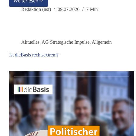
Weiterlesen
Stellungnahme
zur
Redaktion (nsf)
09.07.2026
7 Min
Rolle
Deutschlands
im
Iran-
Ukraine-
Aktuelles
,
AG Strategische Impulse
,
Allgemein
und
Gaza-
Ist dieBasis rechtsextrem?
Krieg
–
Aufruf
zur
Friedensdemo
in
Hannover