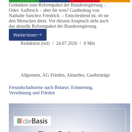
Gedanken zum Reformpaket der Bundesregierung –
Oder: Aufbruch – aber für wen? Gastbeitrag von
Nathalie Sanchez Friedrich. – Entscheidend ist, ob sie
den Menschen dient. Vor diesem Anspruch steht auch
das aktuelle Reformpaket der Bundesregierung.
Weiterlesen
Woran
erkennt
Redaktion (nsf)
24.07.2026
8 Min
man
eine
Reform,
die
den
Allgemein
,
AG Frieden
,
Aktuelles
,
Gastbeiträge
Menschen
dient?
Freundschaftsreise nach Belarus: Erinnerung,
Versöhnung und Frieden