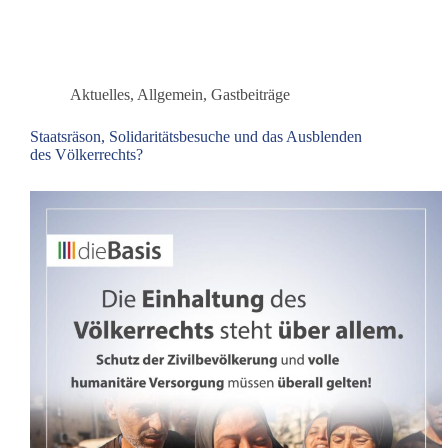
ist
kein
Orakel
Aktuelles
,
Allgemein
,
Gastbeiträge
Staatsräson, Solidaritätsbesuche und das Ausblenden
des Völkerrechts?