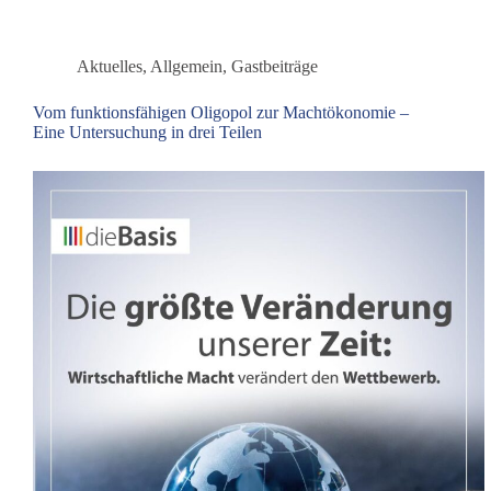
–
Was
der
Aktuelles
,
Allgemein
,
Gastbeiträge
Bundeshaushalt
2027
Vom funktionsfähigen Oligopol zur Machtökonomie –
über
Eine Untersuchung in drei Teilen
Deutschlands
Zukunft
verrät