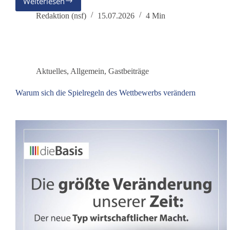
Weiterlesen
Der
Bundespräsident
Redaktion (nsf)
15.07.2026
4 Min
als
Hüter
der
Brandmauer
Aktuelles
,
Allgemein
,
Gastbeiträge
Warum sich die Spielregeln des Wettbewerbs verändern