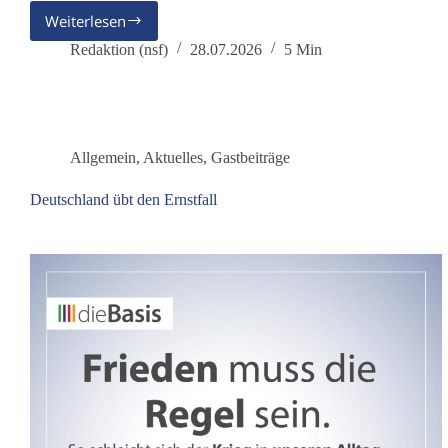
Weiterlesen
Grundrechte
der
Redaktion (nsf)
28.07.2026
5 Min
Natur
–
ein
Angriff
auf
Allgemein
,
Aktuelles
,
Gastbeiträge
das
Grundgesetz?
Deutschland übt den Ernstfall