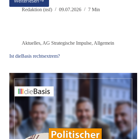
Weiterlesen
Stellungnahme
zur
Redaktion (nsf)
09.07.2026
7 Min
Rolle
Deutschlands
im
Iran-
Ukraine-
Aktuelles
,
AG Strategische Impulse
,
Allgemein
und
Gaza-
Ist dieBasis rechtsextrem?
Krieg
–
Aufruf
zur
Friedensdemo
in
Hannover