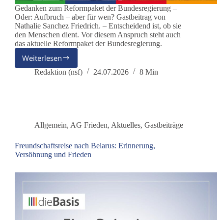
Gedanken zum Reformpaket der Bundesregierung –
Oder: Aufbruch – aber für wen? Gastbeitrag von
Nathalie Sanchez Friedrich. – Entscheidend ist, ob sie
den Menschen dient. Vor diesem Anspruch steht auch
das aktuelle Reformpaket der Bundesregierung.
Weiterlesen
Woran
erkennt
Redaktion (nsf)
24.07.2026
8 Min
man
eine
Reform,
die
den
Allgemein
,
AG Frieden
,
Aktuelles
,
Gastbeiträge
Menschen
dient?
Freundschaftsreise nach Belarus: Erinnerung,
Versöhnung und Frieden