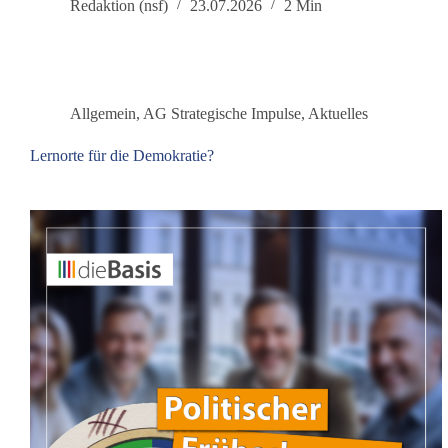
nach
Redaktion (nsf)
23.07.2026
2 Min
Belarus:
Erinnerung,
Versöhnung
und
Frieden
Allgemein
,
AG Strategische Impulse
,
Aktuelles
Lernorte für die Demokratie?