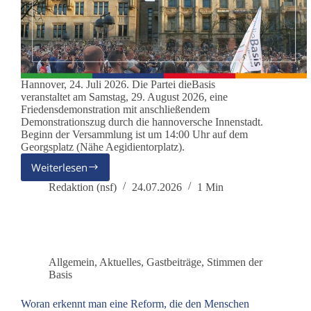
Hannover, 24. Juli 2026. Die Partei dieBasis
veranstaltet am Samstag, 29. August 2026, eine
Friedensdemonstration mit anschließendem
Demonstrationszug durch die hannoversche Innenstadt.
Beginn der Versammlung ist um 14:00 Uhr auf dem
Georgsplatz (Nähe Aegidientorplatz).
Weiterlesen
Partei
dieBasis
Redaktion (nsf)
24.07.2026
1 Min
veranstaltet
Friedensdemonstration
am
29.
August
Allgemein
,
Aktuelles
,
Gastbeiträge
,
Stimmen der
in
Basis
Hannover
Woran erkennt man eine Reform, die den Menschen