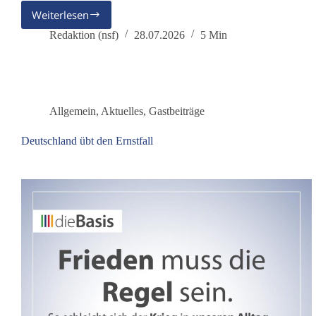
Weiterlesen
Grundrechte
der
Redaktion (nsf)
28.07.2026
5 Min
Natur
–
ein
Angriff
auf
Allgemein
,
Aktuelles
,
Gastbeiträge
das
Grundgesetz?
Deutschland übt den Ernstfall