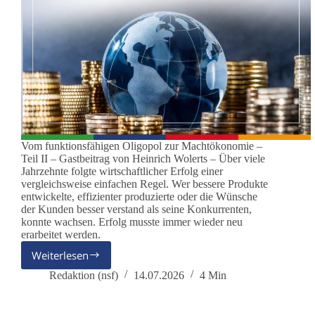
Vom funktionsfähigen Oligopol zur Machtökonomie –
Teil II – Gastbeitrag von Heinrich Wolerts – Über viele
Jahrzehnte folgte wirtschaftlicher Erfolg einer
vergleichsweise einfachen Regel. Wer bessere Produkte
entwickelte, effizienter produzierte oder die Wünsche
der Kunden besser verstand als seine Konkurrenten,
konnte wachsen. Erfolg musste immer wieder neu
erarbeitet werden.
Weiterlesen
Warum
sich
Redaktion (nsf)
14.07.2026
4 Min
die
Spielregeln