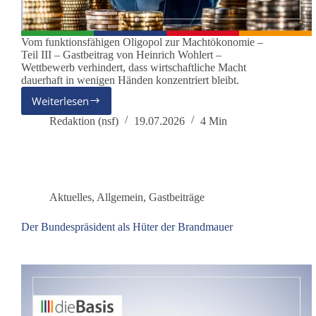
Vom funktionsfähigen Oligopol zur Machtökonomie –
Teil III – Gastbeitrag von Heinrich Wohlert –
Wettbewerb verhindert, dass wirtschaftliche Macht
dauerhaft in wenigen Händen konzentriert bleibt.
Weiterlesen
Wenn
wirtschaftliche
Redaktion (nsf)
19.07.2026
4 Min
Macht
zur
politischen
Macht
wird
Aktuelles
,
Allgemein
,
Gastbeiträge
Der Bundespräsident als Hüter der Brandmauer