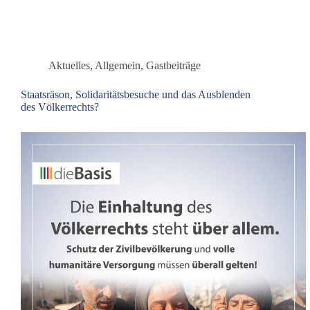
ist
kein
Orakel
Aktuelles
,
Allgemein
,
Gastbeiträge
Staatsräson, Solidaritätsbesuche und das Ausblenden
des Völkerrechts?