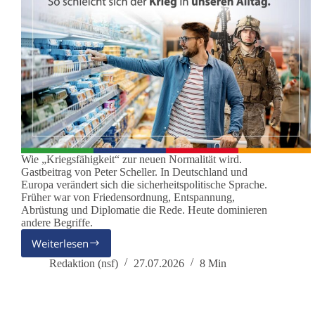
Wie „Kriegsfähigkeit“ zur neuen Normalität wird.
Gastbeitrag von Peter Scheller. In Deutschland und
Europa verändert sich die sicherheitspolitische Sprache.
Früher war von Friedensordnung, Entspannung,
Abrüstung und Diplomatie die Rede. Heute dominieren
andere Begriffe.
Weiterlesen
Deutschland
übt
Redaktion (nsf)
27.07.2026
8 Min
den
Ernstfall