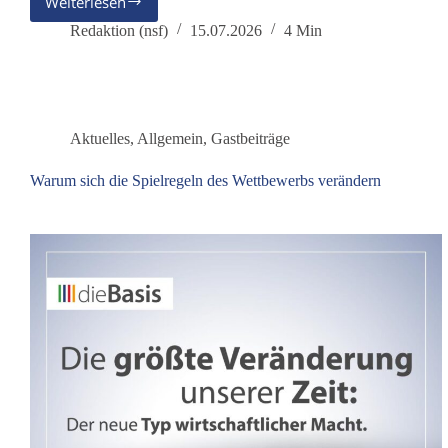
Weiterlesen
Der
Bundespräsident
Redaktion (nsf)
15.07.2026
4 Min
als
Hüter
der
Brandmauer
Aktuelles
,
Allgemein
,
Gastbeiträge
Warum sich die Spielregeln des Wettbewerbs verändern