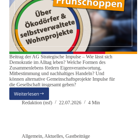
Beitrag der AG Strategische Impulse – Wie lässt sich
Demokratie im Alltag leben? Welche Formen des
Zusammenlebens fördern Eigenverantwortung,
Mitbestimmung und nachhaltiges Handeln? Und
können alternative Gemeinschaftsprojekte Impulse für
die Gesellschaft insgesamt geben?
Weiterlesen
Lernorte
für
Redaktion (nsf)
22.07.2026
4 Min
die
Demokratie?
Allgemein
,
Aktuelles
,
Gastbeiträge