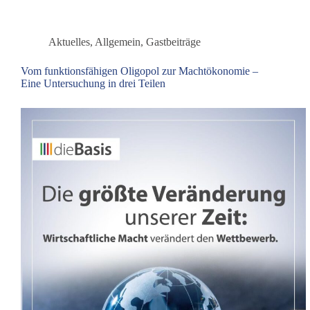
–
Was
der
Aktuelles
,
Allgemein
,
Gastbeiträge
Bundeshaushalt
2027
Vom funktionsfähigen Oligopol zur Machtökonomie –
über
Eine Untersuchung in drei Teilen
Deutschlands
Zukunft
verrät