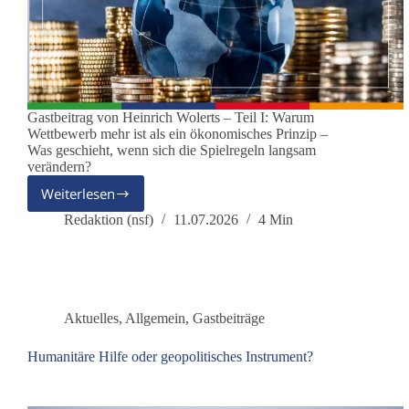
Gastbeitrag von Heinrich Wolerts – Teil I: Warum
Wettbewerb mehr ist als ein ökonomisches Prinzip –
Was geschieht, wenn sich die Spielregeln langsam
verändern?
Weiterlesen
Vom
funktionsfähigen
Redaktion (nsf)
11.07.2026
4 Min
Oligopol
zur
Machtökonomie
–
Eine
Aktuelles
,
Allgemein
,
Gastbeiträge
Untersuchung
in
Humanitäre Hilfe oder geopolitisches Instrument?
drei
Teilen