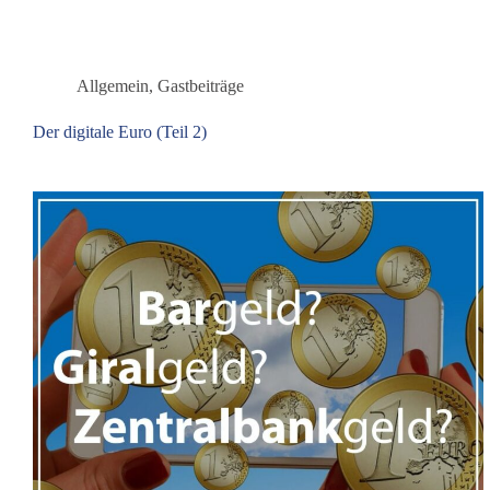
–
und
was
hat
Allgemein
,
Gastbeiträge
dieBasis
damit
Der digitale Euro (Teil 2)
zu
tun?