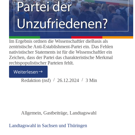
Im Ergebnis ordnen die Wissenschaftler dieBasis als
zentristische Anti-Establishment-Partei ein. Das Fehlen
nativistischer Statements ist für die Wissenschaftler ein
Zeichen, dass der Partei das charakteristische Merkmal
rechtspopulistischer Parteien fehlt.
Weiterlesen
Studie
widerlegt
Redaktion (nsf)
26.12.2024
3 Min
die
Zuschreibung
zum
rechten
Spektrum
Allgemein
,
Gastbeiträge
,
Landtagswahl
Landtagswahl in Sachsen und Thüringen