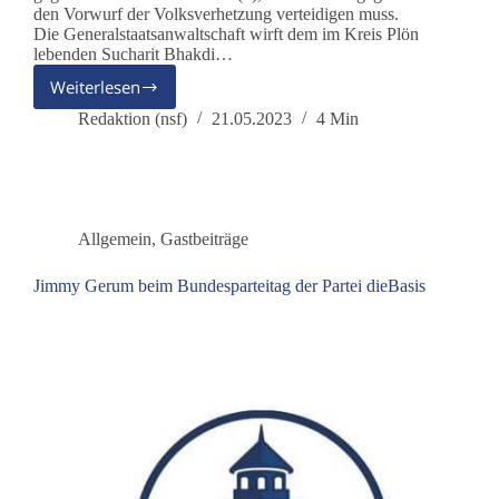
den Vorwurf der Volksverhetzung verteidigen muss.
Die Generalstaatsanwaltschaft wirft dem im Kreis Plön
lebenden Sucharit Bhakdi…
Weiterlesen
Solidarität
mit
Redaktion (nsf)
21.05.2023
4 Min
Prof.
Sucharit
Bhakdi
Allgemein
,
Gastbeiträge
Jimmy Gerum beim Bundesparteitag der Partei dieBasis