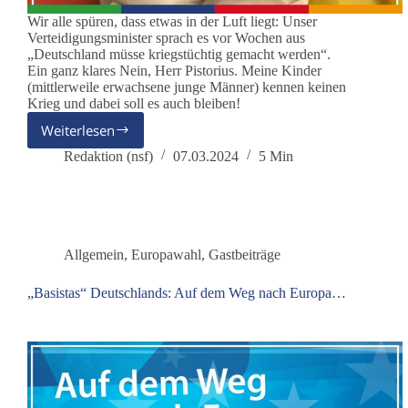
Wir alle spüren, dass etwas in der Luft liegt: Unser
Verteidigungsminister sprach es vor Wochen aus
„Deutschland müsse kriegstüchtig gemacht werden“.
Ein ganz klares Nein, Herr Pistorius. Meine Kinder
(mittlerweile erwachsene junge Männer) kennen keinen
Krieg und dabei soll es auch bleiben!
Weiterlesen
Ein
ganz
Redaktion (nsf)
07.03.2024
5 Min
klares
Nein
an
unsere
aktuelle
Allgemein
,
Europawahl
,
Gastbeiträge
Regierung!
„Basistas“ Deutschlands: Auf dem Weg nach Europa…