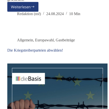
Weiterlesen
Über
die
Redaktion (nsf)
24.08.2024
10 Min
Wunderwelt
der
KI
und
die
Allgemein
,
Europawahl
,
Gastbeiträge
Marktschreier
Die Kriegstreiberparteien abwählen!