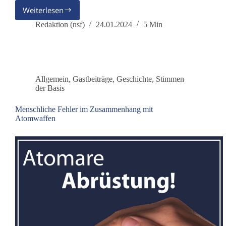
Weiterlesen
„Basistas“
Deutschlands:
Redaktion (nsf)
24.01.2024
5 Min
Auf
dem
Weg
nach
Europa…
Allgemein
,
Gastbeiträge
,
Geschichte
,
Stimmen
der Basis
Menschliche Fehler im Zusammenhang mit
Atomwaffen