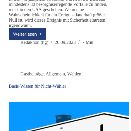
mindestens 80 besorgniserregende Vorfälle zu finden,
meist in den USA geschehen. Wenn eine
Wahrscheinlichkeit für ein Ereignis dauerhaft größer
Null ist, wird dieses Ereignis mit Sicherheit eintreten,
irgendwann.
Weiterlesen
Die
Rettungstat
Redaktion (hg)
26.09.2023
7 Min
von
Stanislav
Petrov
vor
40
Gastbeiträge
,
Allgemein
,
Wahlen
Jahren
Basis-Wissen für Nicht-Wähler