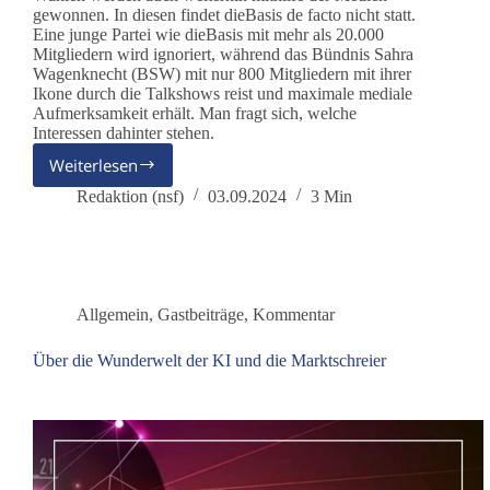
gewonnen. In diesen findet dieBasis de facto nicht statt.
Eine junge Partei wie dieBasis mit mehr als 20.000
Mitgliedern wird ignoriert, während das Bündnis Sahra
Wagenknecht (BSW) mit nur 800 Mitgliedern mit ihrer
Ikone durch die Talkshows reist und maximale mediale
Aufmerksamkeit erhält. Man fragt sich, welche
Interessen dahinter stehen.
Weiterlesen
Landtagswahl
in
Redaktion (nsf)
03.09.2024
3 Min
Sachsen
und
Thüringen
Allgemein
,
Gastbeiträge
,
Kommentar
Über die Wunderwelt der KI und die Marktschreier