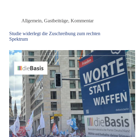
Kleinparteien
in
Deutschland
Allgemein
,
Gastbeiträge
,
Kommentar
Studie widerlegt die Zuschreibung zum rechten
Spektrum