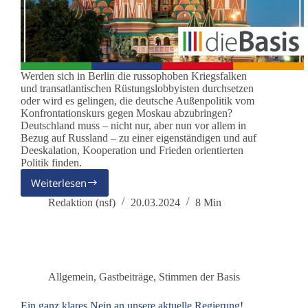
Werden sich in Berlin die russophoben Kriegsfalken
und transatlantischen Rüstungslobbyisten durchsetzen
oder wird es gelingen, die deutsche Außenpolitik vom
Konfrontationskurs gegen Moskau abzubringen?
Deutschland muss – nicht nur, aber nun vor allem in
Bezug auf Russland – zu einer eigenständigen und auf
Deeskalation, Kooperation und Frieden orientierten
Politik finden.
Weiterlesen
Deutschland
braucht
Redaktion (nsf)
20.03.2024
8 Min
Frieden
mit
Russland
Allgemein
,
Gastbeiträge
,
Stimmen der Basis
Ein ganz klares Nein an unsere aktuelle Regierung!