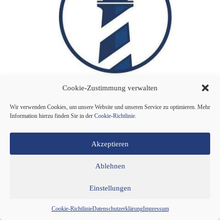
Cookie-Zustimmung verwalten
Wir verwenden Cookies, um unsere Website und unseren Service zu optimieren. Mehr
Information hierzu finden Sie in der
Cookie-Richtlinie
.
Für eine integre Medienpolitik und eine friedliche
Akzeptieren
Zukunft Am 1. April 2023 hielt Jimmy Gerum eine
Rede auf dem Bundesparteitag der Partei dieBasis, in
der er die Bedeutung von Strukturen, Basisdemokratie
Ablehnen
und Frieden für eine zukunftsweisende Medienpolitik
betonte. Gerum, Gründer…
Einstellungen
Weiterlesen
Jimmy
Cookie-Richtlinie
Datenschutzerklärung
Impressum
Gerum
Redaktion (sn)
24.04.2023
2 Min