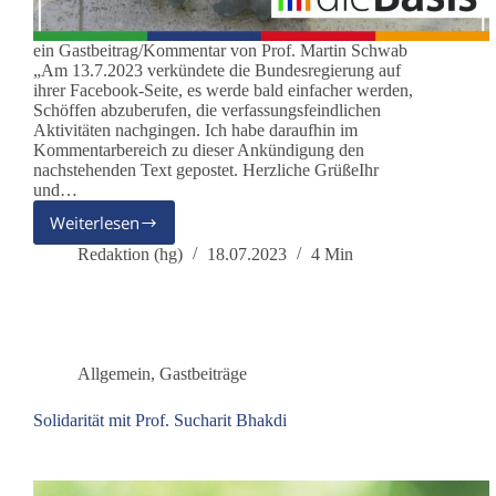
ein Gastbeitrag/Kommentar von Prof. Martin Schwab
„Am 13.7.2023 verkündete die Bundesregierung auf
ihrer Facebook-Seite, es werde bald einfacher werden,
Schöffen abzuberufen, die verfassungsfeindlichen
Aktivitäten nachgingen. Ich habe daraufhin im
Kommentarbereich zu dieser Ankündigung den
nachstehenden Text gepostet. Herzliche GrüßeIhr
und…
Weiterlesen
„NICHT
auf
Redaktion (hg)
18.07.2023
4 Min
dem
Boden
des
Grundgesetzes“
Allgemein
,
Gastbeiträge
Solidarität mit Prof. Sucharit Bhakdi