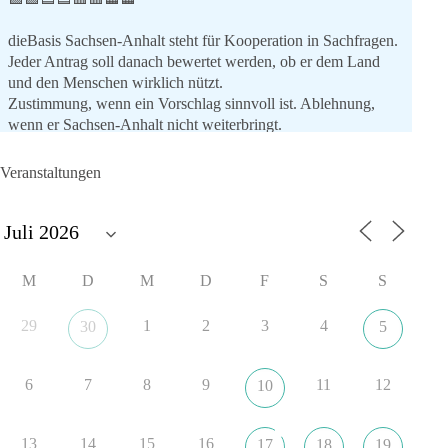
dieBasis Sachsen-Anhalt steht für Kooperation in Sachfragen.
Jeder Antrag soll danach bewertet werden, ob er dem Land
und den Menschen wirklich nützt.
Zustimmung, wenn ein Vorschlag sinnvoll ist. Ablehnung,
wenn er Sachsen-Anhalt nicht weiterbringt.
💬 Was ist dir wichtiger: der Absender eines Antrags oder das
Veranstaltungen
Ergebnis für Sachsen-Anhalt?
#dieBasis
#sachsenanhalt
#ltw2026
#landtagswahl
👉 Folgen:
M
D
M
D
F
S
S
https://www.facebook.com/groups/diebasissachsenanhalt/
29
1
2
3
4
30
5
8
4
1
Auf Facebook ansehen
6
7
8
9
11
12
10
DieBasis
1 Tag zuvor
13
14
15
16
17
18
19