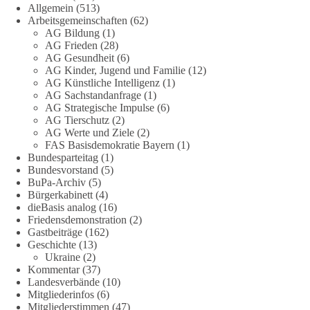
Allgemein
(513)
Arbeitsgemeinschaften
(62)
Eine resiliente Gesellschaft erkennt man nicht daran, wie sie
AG Bildung
(1)
Strommangel verwaltet, sondern daran, wie sie ihn verhindert!
AG Frieden
(28)
AG Gesundheit
(6)
Quellen:
https://apollo-news.net/geheimplan-energiekrise-
AG Kinder, Jugend und Familie
(12)
bundesnetzagentur-bereitet-sich-auf-strommangel-ueber-
AG Künstliche Intelligenz
(1)
AG Sachstandanfrage
(1)
mehrere-tage-bis-wochen-vor/
und
AG Strategische Impulse
(6)
https://www.merkur.de/deutschland/der-geheimplan-gegen-
AG Tierschutz
(2)
stromausfalle-der-bundesnetzagentur-zr-94423201.html?
AG Werte und Ziele
(2)
utm_source=chatgpt.com
FAS Basisdemokratie Bayern
(1)
Bundesparteitag
(1)
🟩🟩🟦🟦🟥🟥🟧🟧
Bundesvorstand
(5)
BuPa-Archiv
(5)
Bürgerkabinett
(4)
Wieder ein Beispiel dafür, warum wir 1 Milliarde für freie
dieBasis analog
(16)
Medien fordern sollten: 👉 Jetzt Petition unterzeichnen
Friedensdemonstration
(2)
Gastbeiträge
(162)
#dieBasis
#Energie
#Versorgungssicherheit
#Infrastruktur
Geschichte
(13)
#Technologieoffen
#Resilienz
Ukraine
(2)
Kommentar
(37)
Landesverbände
(10)
Mitgliederinfos
(6)
Mitgliederstimmen
(47)
158
26
69
Auf Facebook ansehen