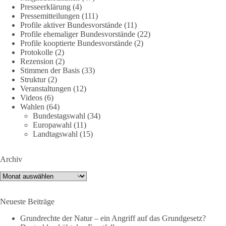
Presseerklärung
(4)
Pressemitteilungen
(111)
DieBasis
Profile aktiver Bundesvorstände
(11)
2 Tage(n) zuvor
Profile ehemaliger Bundesvorstände
(22)
Profile kooptierte Bundesvorstände
(2)
Protokolle
(2)
🌍 Migration darf niemals zum politischen Druckmittel
Rezension
(2)
werden.
Stimmen der Basis
(33)
Struktur
(2)
Die Ereignisse in Ceuta zeigen, wie schnell Menschen
Veranstaltungen
(12)
zwischen geopolitische Interessen geraten können.
Videos
(6)
Unabhängig davon, welche politischen oder diplomatischen
Wahlen
(64)
Bundestagswahl
(34)
Ursachen diese Krise im Einzelnen hatte, eines wird deutlich:
Europawahl
(11)
Wenn Migration als Druckmittel eingesetzt oder von
Landtagswahl
(15)
Schleusernetzwerken ausgenutzt werden kann, verlieren am
Ende immer die Menschen.
Archiv
🟩🟩🟦🟦🟥🟥🟧🟧
Archiv
dieBasis meint:
Neueste Beiträge
Wer Menschen für politische Interessen instrumentalisiert,
Grundrechte der Natur – ein Angriff auf das Grundgesetz?
verliert den Menschen aus dem Blick.