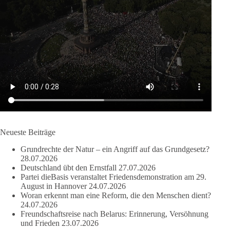
DieBasis
2 Tage(n) zuvor
🔎 Über 100-mal keine Antwort.
Anthony Fauci, Immunologe und Berater des ehemaligen US-
Präsidenten, hat bei einer Anhörung des US-Senats auf mehr
als 100 Fragen die Aussage verweigert. Die juristische
Bewertung werden Gerichte und Ermittlungen klären – auch
auf Basis seines Tagebuches. Doch unabhängig davon zeigt
der Vorgang eines deutlich:
Neueste Beiträge
Grundrechte der Natur – ein Angriff auf das Grundgesetz?
Die Corona-Zeit ist noch lange nicht aufgearbeitet.
28.07.2026
Deutschland übt den Ernstfall
27.07.2026
Auch in Deutschland warten viele Menschen bis heute auf
Partei dieBasis veranstaltet Friedensdemonstration am 29.
Antworten:
August in Hannover
24.07.2026
Woran erkennt man eine Reform, die den Menschen dient?
24.07.2026
❓ Wie wurden politische Entscheidungen getroffen?
Freundschaftsreise nach Belarus: Erinnerung, Versöhnung
❓ Welche Maßnahmen waren notwendig und welche nicht?
und Frieden
23.07.2026
❓Und wer übernimmt die Verantwortung für die massiven