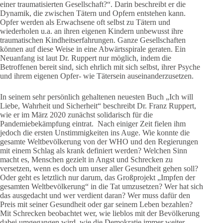
einer traumatisierten Gesellschaft?“. Darin beschreibt er die
Dynamik, die zwischen Tätern und Opfern entstehen kann.
Opfer werden als Erwachsene oft selbst zu Tätern und
wiederholen u.a. an ihren eigenen Kindern unbewusst ihre
traumatischen Kindheitserfahrungen. Ganze Gesellschaften
können auf diese Weise in eine Abwärtsspirale geraten. Ein
Neuanfang ist laut Dr. Ruppert nur möglich, indem die
Betroffenen bereit sind, sich ehrlich mit sich selbst, ihrer Psyche
und ihrem eigenen Opfer- wie Tätersein auseinanderzusetzen.
In seinem sehr persönlich gehaltenen neuesten Buch „Ich will
Liebe, Wahrheit und Sicherheit“ beschreibt Dr. Franz Ruppert,
wie er im März 2020 zunächst solidarisch für die
Pandemiebekämpfung eintrat. Nach einiger Zeit fielen ihm
jedoch die ersten Unstimmigkeiten ins Auge. Wie konnte die
gesamte Weltbevölkerung von der WHO und den Regierungen
mit einem Schlag als krank definiert werden? Welchen Sinn
macht es, Menschen gezielt in Angst und Schrecken zu
versetzen, wenn es doch um unser aller Gesundheit gehen soll?
Oder geht es letztlich nur darum, das Großprojekt „Impfen der
gesamten Weltbevölkerung“ in die Tat umzusetzen? Wer hat sich
das ausgedacht und wer verdient daran? Wer muss dafür den
Preis mit seiner Gesundheit oder gar seinem Leben bezahlen?
Mit Schrecken beobachtet wer, wie lieblos mit der Bevölkerung
dabei umgegangen wird, wie die Demokratie immer weiter