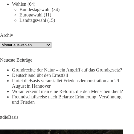
Wahlen
(64)
Folge unseren Kanälen:
Bundestagswahl
(34)
Facebook:
Europawahl
(11)
https://www.facebook.com/groups/diebasissachsenanhalt/
Landtagswahl
(15)
Instragram:
https://www.instagram.com/die_basis_sachsen_anhalt/
Archiv
Tiktok:
https://www.tiktok.com/@diebasis_sachsenanhalt
X:
https://x.com/DieBasisLSA
Archiv
Youtube:
https://www.youtube.com/dieBasisSachsenAnhalt
Neueste Beiträge
🟩🟩🟦🟦🟥🟥🟧🟧
Grundrechte der Natur – ein Angriff auf das Grundgesetz?
Like, teile und kommentiere unsere Beiträge, damit noch mehr
Deutschland übt den Ernstfall
Menschen mitbekommen, wofür wir stehen und warum es sich
Partei dieBasis veranstaltet Friedensdemonstration am 29.
August in Hannover
lohnt, dieBasis zu wählen.
Woran erkennt man eine Reform, die den Menschen dient?
Mehr Infos:
https://diebasis-st.de/wahlprogramm/
Freundschaftsreise nach Belarus: Erinnerung, Versöhnung
und Frieden
#dieBasis
#Landtagswahl
#SachsenAnhalt
#DeineStimmezählt
#jetztunterstützen
#dieBasis
58
6
14
Auf Facebook ansehen