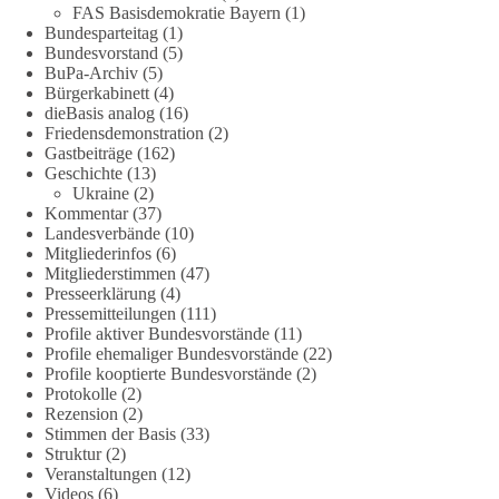
🟩🟩🟦🟦🟥🟥🟧🟧
FAS Basisdemokratie Bayern
(1)
Bundesparteitag
(1)
Bundesvorstand
(5)
Es ging weniger um fertige Antworten als um eine Debatte
BuPa-Archiv
(5)
darüber, wie Freiheit, Verantwortung, Naturschutz und
Bürgerkabinett
(4)
Grundrechte in einer demokratischen Gesellschaft künftig
dieBasis analog
(16)
miteinander in Einklang gebracht werden können.
Friedensdemonstration
(2)
Gastbeiträge
(162)
Geschichte
(13)
#dieBasis
#natur
#grundrechte
#grundgesetz
#demokratie
Ukraine
(2)
Kommentar
(37)
Landesverbände
(10)
Mitgliederinfos
(6)
38
7
8
Auf Facebook ansehen
Mitgliederstimmen
(47)
Presseerklärung
(4)
DieBasis
Pressemitteilungen
(111)
2 Tage(n) zuvor
Profile aktiver Bundesvorstände
(11)
Profile ehemaliger Bundesvorstände
(22)
Profile kooptierte Bundesvorstände
(2)
Jetzt dieBasis Sachsen-Anhalt unterstützen!
Protokolle
(2)
Rezension
(2)
Die Landtagswahl 2026 in Sachsen-Anhalt findet am 6.
Stimmen der Basis
(33)
September statt. Die Inhalte stehen – jetzt müssen sie gesehen,
Struktur
(2)
geteilt und diskutiert werden.
Veranstaltungen
(12)
Videos
(6)