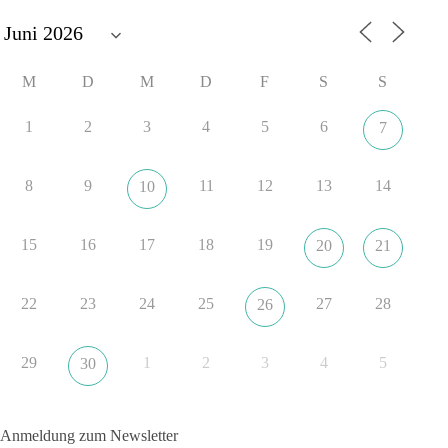
Politik?
🟩🟩🟦🟦🟥🟥🟧🟧
M
D
M
D
F
S
S
dieBasis fordert als einzige Partei in Deutschland den Austritt
aus der NATO. Ein Gipfel, der mehr nach Rüstungsdeal als
1
2
3
4
5
6
7
nach Friedenspolitik klingt, wird niemals Sicherheit schaffen,
ob nun in Deutschland oder weltweit.
8
9
11
12
13
14
10
Quelle:
https://www.tagesschau.de/ausland/asien/nato-
erklaerung-ankara-100.html
15
16
17
18
19
20
21
#dieBasis
#NATO
#Gipfeltreffen
#Frieden
#Sicherheit
22
23
24
25
27
28
26
352
57
36
Auf Facebook ansehen
29
1
2
3
4
5
30
DieBasis
2 Tage(n) zuvor
Anmeldung zum Newsletter
Grundrechte der Natur – ein Angriff auf das Grundgesetz?