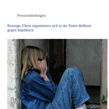
den
Erhalt
des
Pressemitteilungen
Heilpraktikerberufes
ein
Besorgte Eltern organisieren sich in der Partei dieBasis
gegen Impfdruck