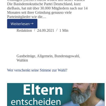
Die Basisdemokratische Partei Deutschland, kurz
dieBasis, hat mit über 30.000 Mitgliedern nach nur 14
Monaten seit ihrer Gründung genauso viele
Parteimitglieder wie die…
Weiterlesen
„Sechs
Prozent
Redaktion
24.09.2021
1 Min
wollen
uns
sicher
wählen“
Gastbeiträge
,
Allgemein
,
Bundestagswahl
,
Wahlen
Wer verschenkt seine Stimme zur Wahl?