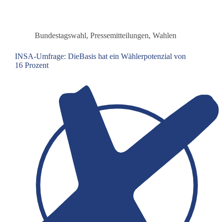
tötet
mehr
Menschen
als
Bundestagswahl
,
Pressemitteilungen
,
Wahlen
er
rettet!“
INSA-Umfrage: DieBasis hat ein Wählerpotenzial von
16 Prozent