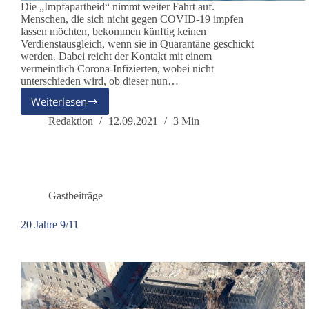
Die „Impfapartheid“ nimmt weiter Fahrt auf.
Menschen, die sich nicht gegen COVID-19 impfen
lassen möchten, bekommen künftig keinen
Verdienstausgleich, wenn sie in Quarantäne geschickt
werden. Dabei reicht der Kontakt mit einem
vermeintlich Corona-Infizierten, wobei nicht
unterschieden wird, ob dieser nun…
Weiterlesen
„Menschen
dürfen
Redaktion
12.09.2021
3 Min
nicht
bestraft
werden,
weil
andere
Gastbeiträge
infiziert
sind“
20 Jahre 9/11