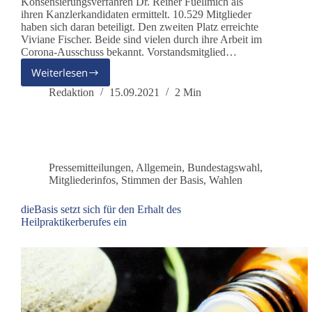
Konsensierungsverfahren Dr. Reiner Fuellmich als
ihren Kanzlerkandidaten ermittelt. 10.529 Mitglieder
haben sich daran beteiligt. Den zweiten Platz erreichte
Viviane Fischer. Beide sind vielen durch ihre Arbeit im
Corona-Ausschuss bekannt. Vorstandsmitglied…
Weiterlesen
dieBasis
konsensiert
Redaktion
15.09.2021
2 Min
Dr.
Reiner
Fuellmich
zum
Kanzlerkandidaten
Pressemitteilungen
,
Allgemein
,
Bundestagswahl
,
Mitgliederinfos
,
Stimmen der Basis
,
Wahlen
dieBasis setzt sich für den Erhalt des
Heilpraktikerberufes ein