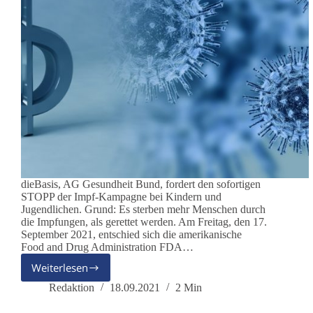
dieBasis, AG Gesundheit Bund, fordert den sofortigen
STOPP der Impf-Kampagne bei Kindern und
Jugendlichen. Grund: Es sterben mehr Menschen durch
die Impfungen, als gerettet werden. Am Freitag, den 17.
September 2021, entschied sich die amerikanische
Food and Drug Administration FDA…
Weiterlesen
„Pfizer
(Biontech)-
Redaktion
18.09.2021
2 Min
‚Impfstoff‘