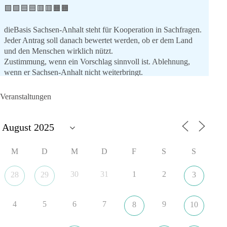
🟩🟩🟦🟦🟥🟥🟧🟧
dieBasis Sachsen-Anhalt steht für Kooperation in Sachfragen.
Jeder Antrag soll danach bewertet werden, ob er dem Land
und den Menschen wirklich nützt.
Zustimmung, wenn ein Vorschlag sinnvoll ist. Ablehnung,
wenn er Sachsen-Anhalt nicht weiterbringt.
💬 Was ist dir wichtiger: der Absender eines Antrags oder das
Veranstaltungen
Ergebnis für Sachsen-Anhalt?
#dieBasis
#sachsenanhalt
#ltw2026
#landtagswahl
👉 Folgen:
M
D
M
D
F
S
S
https://www.facebook.com/groups/diebasissachsenanhalt/
30
31
1
2
28
29
3
8
4
1
Auf Facebook ansehen
4
5
6
7
9
8
10
DieBasis
24 Stunden zuvor