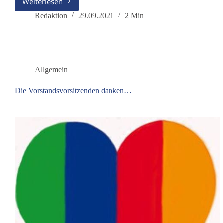
Weiterlesen
Nur
3,4
Redaktion
29.09.2021
2 Min
Prozent
der
Intensivpatienten
hatten
2020
Allgemein
Corona
Die Vorstandsvorsitzenden danken…