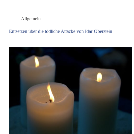
der
„Todesliste“
von
Allgemein
„Ein
Geimpfter“
Entsetzen über die tödliche Attacke von Idar-Oberstein