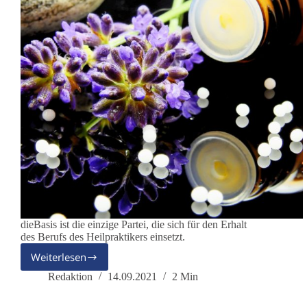
dieBasis ist die einzige Partei, die sich für den Erhalt
des Berufs des Heilpraktikers einsetzt.
Weiterlesen
dieBasis
setzt
Redaktion
14.09.2021
2 Min
sich
für