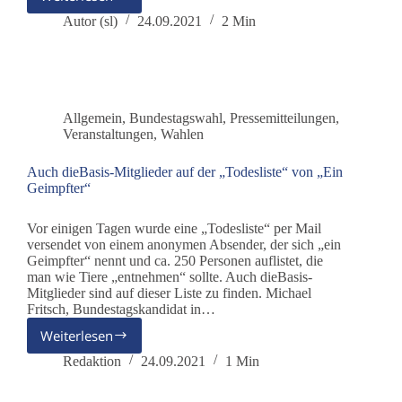
Wer
verschenkt
Autor (sl)
24.09.2021
2 Min
seine
Stimme
zur
Wahl?
Allgemein
,
Bundestagswahl
,
Pressemitteilungen
,
Veranstaltungen
,
Wahlen
Auch dieBasis-Mitglieder auf der „Todesliste“ von „Ein
Geimpfter“
Vor einigen Tagen wurde eine „Todesliste“ per Mail
versendet von einem anonymen Absender, der sich „ein
Geimpfter“ nennt und ca. 250 Personen auflistet, die
man wie Tiere „entnehmen“ sollte. Auch dieBasis-
Mitglieder sind auf dieser Liste zu finden. Michael
Fritsch, Bundestagskandidat in…
Weiterlesen
Auch
dieBasis-
Redaktion
24.09.2021
1 Min
Mitglieder
auf