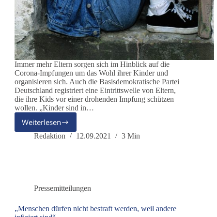
Immer mehr Eltern sorgen sich im Hinblick auf die
Corona-Impfungen um das Wohl ihrer Kinder und
organisieren sich. Auch die Basisdemokratische Partei
Deutschland registriert eine Eintrittswelle von Eltern,
die ihre Kids vor einer drohenden Impfung schützen
wollen. „Kinder sind in…
Weiterlesen
Besorgte
Eltern
Redaktion
12.09.2021
3 Min
organisieren
sich
in
der
Partei
Pressemitteilungen
dieBasis
gegen
„Menschen dürfen nicht bestraft werden, weil andere
Impfdruck