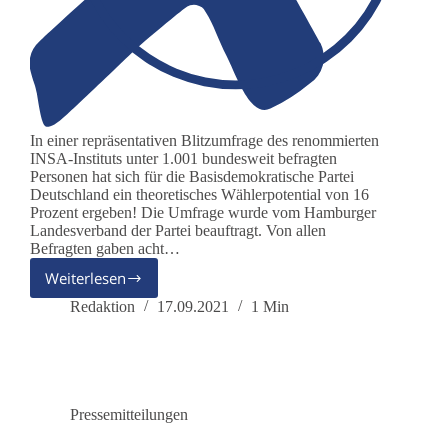
In einer repräsentativen Blitzumfrage des renommierten
INSA-Instituts unter 1.001 bundesweit befragten
Personen hat sich für die Basisdemokratische Partei
Deutschland ein theoretisches Wählerpotential von 16
Prozent ergeben! Die Umfrage wurde vom Hamburger
Landesverband der Partei beauftragt. Von allen
Befragten gaben acht…
Weiterlesen
INSA-
Umfrage:
Redaktion
17.09.2021
1 Min
DieBasis
hat
ein
Wählerpotenzial
von
Pressemitteilungen
16
Prozent