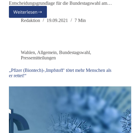
Entscheidungsgrundlage für die Bundestagswahl am…
Weiterlesen
Der
CEXIT
Redaktion
19.09.2021
7 Min
aus
der
Coronakrise
–
dieBasis
Wahlen
,
Allgemein
,
Bundestagswahl
,
antwortet
Pressemitteilungen
„Pfizer (Biontech)-‚Impfstoff‘ tötet mehr Menschen als
er rettet!“