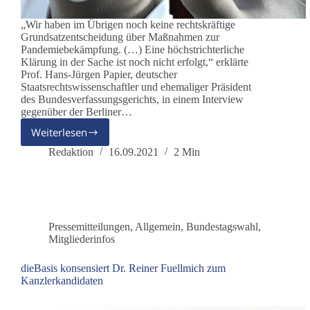
„Wir haben im Übrigen noch keine rechtskräftige
Grundsatzentscheidung über Maßnahmen zur
Pandemiebekämpfung. (…) Eine höchstrichterliche
Klärung in der Sache ist noch nicht erfolgt,“ erklärte
Prof. Hans-Jürgen Papier, deutscher
Staatsrechtswissenschaftler und ehemaliger Präsident
des Bundesverfassungsgerichts, in einem Interview
gegenüber der Berliner…
Weiterlesen
Nötigung
zum
Redaktion
16.09.2021
2 Min
Impfen
nimmt
Ausmaße
an,
wie
Pressemitteilungen
,
Allgemein
,
Bundestagswahl
,
in
Mitgliederinfos
totalitären
Staaten
dieBasis konsensiert Dr. Reiner Fuellmich zum
Kanzlerkandidaten