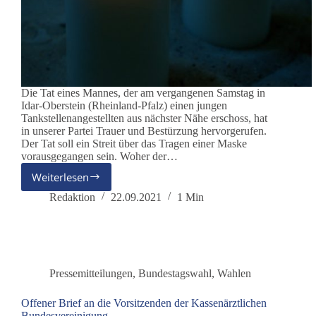
Die Tat eines Mannes, der am vergangenen Samstag in
Idar-Oberstein (Rheinland-Pfalz) einen jungen
Tankstellenangestellten aus nächster Nähe erschoss, hat
in unserer Partei Trauer und Bestürzung hervorgerufen.
Der Tat soll ein Streit über das Tragen einer Maske
vorausgegangen sein. Woher der…
Weiterlesen
Entsetzen
über
Redaktion
22.09.2021
1 Min
die
tödliche
Attacke
von
Idar-
Pressemitteilungen
,
Bundestagswahl
,
Wahlen
Oberstein
Offener Brief an die Vorsitzenden der Kassenärztlichen
Bundesvereinigung