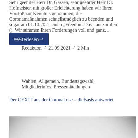
Sehr geehrter Herr Dr. Gassen, sehr geehrter Herr Dr.
Hofmeister, mit großer Erleichterung haben wir Ihren
Vorstoß zur Kenntnis genommen, die
Coronamaßnahmen schnellstmöglich zu beenden und
sogar am 01.10.2021 einen „Freedom-Day“ auszurufen
(). Wir stimmen Ihren Forderungen voll und ganz…
Weiterlesen
Offener
Brief
Redaktion
21.09.2021
2 Min
an
die
Vorsitzenden
der
Kassenärztlichen
Wahlen
,
Allgemein
,
Bundestagswahl
,
Bundesvereinigung
Mitgliederinfos
,
Pressemitteilungen
Der CEXIT aus der Coronakrise – dieBasis antwortet