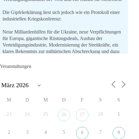
Die Gipfelerklärung liest sich jedoch wie ein Protokoll einer
industriellen Kriegskonferenz:
Neue Milliardenhilfen für die Ukraine, neue Verpflichtungen
für Europa, gigantische Rüstungsdeals, Ausbau der
Verteidigungsindustrie, Modernisierung der Streitkräfte, ein
klares Bekenntnis zur militärischen Abschreckung und dazu
die Forderung, der Iran dürfe keine Kernwaffe besitzen.
Veranstaltungen
Und wo war der Austausch über eine friedensorientierte
Politik?
🟩🟩🟦🟦🟥🟥🟧🟧
M
D
M
D
F
S
S
dieBasis fordert als einzige Partei in Deutschland den Austritt
aus der NATO. Ein Gipfel, der mehr nach Rüstungsdeal als
23
24
25
28
1
26
27
nach Friedenspolitik klingt, wird niemals Sicherheit schaffen,
ob nun in Deutschland oder weltweit.
2
3
4
5
7
6
8
Quelle:
https://www.tagesschau.de/ausland/asien/nato-