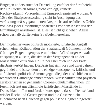
Entgegen anderslautender Darstellung entfaltet der Strafbefehl,
der Dr. Fuellmich bislang nicht vorliegt, keinerlei
Rechtswirkung. Vorsorglich ist Einspruch eingelegt worden. §
163a der Strafprozessordnung sieht in Ausprägung des
verfassungsmässig garantierten Anspruchs auf rechtliches Gehör
vor, dass jeder Beschuldigte spätestens vor dem Abschluss der
Ermittlungen anzuhören ist. Dies ist nicht geschehen. Allein
schon deshalb durfte keine Strafbefehl ergehen.
Der möglicherweise politisch motivierte, juristische Angriff
scheint einer Kollaboration der Staatsanwalt Göttingen mit der
Göttinger Regenbogenpresse und einem Würzburger Anwalt
entsprungen zu sein, die sich in der Vergangenheit an der
Massnahmenkritik von Dr. Reiner Fuellmich und der Partei
dieBasis gestört haben. DieBasis hat sich vor rund zwei Jahren
gegründet und ist seitdem die einzige konsequente, kritische und
aufklärende politische Stimme gegen die jeder tatsächlichen und
rechtlichen Grundlage entbehrenden, wirtschaftlich und physisch
zerstörerischen so genannten Corona-Schutzmaßnahmen. Dr.
Fuellmich legt unablässig die juristischen Missstände in
Deutschland offen und fordert konsequent, dass in Deutschland
wieder Recht und Gesetz gelten und die Gesetze nicht
zunehmend nach Belieben gegen politische Gegner eingesetzt
werden.