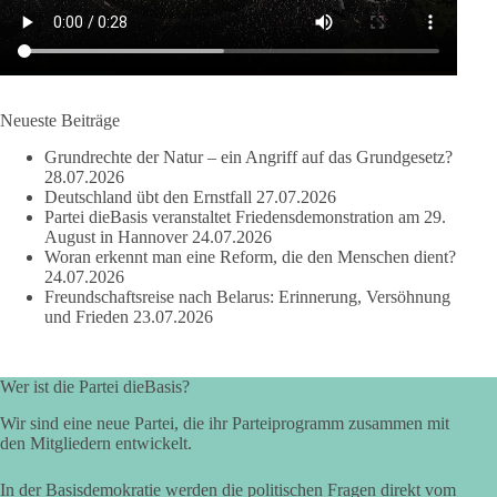
Bewertung werden Gerichte und Ermittlungen klären – auch
auf Basis seines Tagebuches. Doch unabhängig davon zeigt
der Vorgang eines deutlich:
Die Corona-Zeit ist noch lange nicht aufgearbeitet.
Neueste Beiträge
Auch in Deutschland warten viele Menschen bis heute auf
Grundrechte der Natur – ein Angriff auf das Grundgesetz?
Antworten:
28.07.2026
Deutschland übt den Ernstfall
27.07.2026
❓ Wie wurden politische Entscheidungen getroffen?
Partei dieBasis veranstaltet Friedensdemonstration am 29.
August in Hannover
24.07.2026
❓ Welche Maßnahmen waren notwendig und welche nicht?
Woran erkennt man eine Reform, die den Menschen dient?
❓Und wer übernimmt die Verantwortung für die massiven
24.07.2026
Folgen für Kinder, Familien, Unternehmen und das Vertrauen
Freundschaftsreise nach Belarus: Erinnerung, Versöhnung
in unseren Rechtsstaat?
und Frieden
23.07.2026
🟩🟩🟦🟦🟥🟥🟧🟧
Wer ist die Partei dieBasis?
Eine demokratische Gesellschaft lebt nicht davon, unbequeme
Wir sind eine neue Partei, die ihr Parteiprogramm zusammen mit
Fragen zu vermeiden. Sie lebt davon, Fragen offen zu stellen
den Mitgliedern entwickelt.
und transparent zu beantworten.
In der Basisdemokratie werden die politischen Fragen direkt vom
dieBasis fordert deshalb weiterhin eine unabhängige,