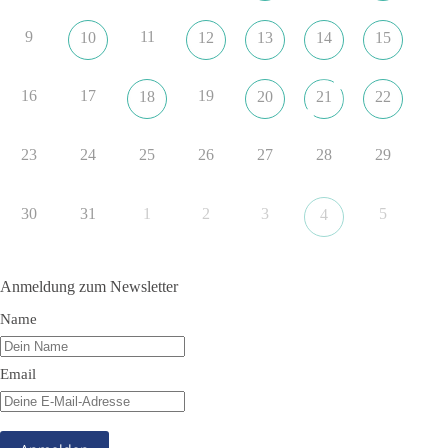
erklaerung-ankara-100.html
9
11
10
12
13
14
15
#dieBasis
#NATO
#Gipfeltreffen
#Frieden
#Sicherheit
16
17
19
18
20
21
22
352
57
36
Auf Facebook ansehen
23
24
25
26
27
28
29
DieBasis
2 Tage(n) zuvor
30
31
1
2
3
5
4
Grundrechte der Natur – ein Angriff auf das Grundgesetz?
Im Politischen Frühschoppen diskutieren die Teilnehmer das
Anmeldung zum Newsletter
Verhältnis von Mensch, Natur und Grundgesetz.
Name
Beitrag der AG Strategische Impulse
Email
Kann die Natur Träger eigener Grundrechte sein? Oder würde
eine solche Entwicklung das Fundament unseres
Grundgesetzes sprengen? Mit dieser grundsätzlichen Frage
beschäftigte sich die Teilnehmer des Politischen