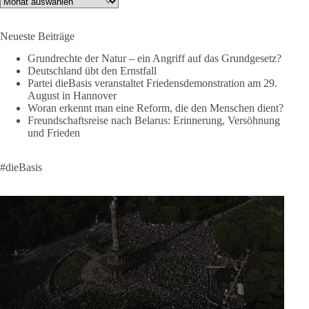
Like, teile und kommentiere unsere Beiträge, damit noch mehr
Neueste Beiträge
Menschen mitbekommen, wofür wir stehen und warum es sich
lohnt, dieBasis zu wählen.
Grundrechte der Natur – ein Angriff auf das Grundgesetz?
Deutschland übt den Ernstfall
Mehr Infos:
https://diebasis-st.de/wahlprogramm/
Partei dieBasis veranstaltet Friedensdemonstration am 29.
August in Hannover
#dieBasis
#Landtagswahl
#SachsenAnhalt
Woran erkennt man eine Reform, die den Menschen dient?
#DeineStimmezählt
#jetztunterstützen
Freundschaftsreise nach Belarus: Erinnerung, Versöhnung
und Frieden
58
6
14
Auf Facebook ansehen
#dieBasis
DieBasis
2 Tage(n) zuvor
🔎 Über 100-mal keine Antwort.
Anthony Fauci, Immunologe und Berater des ehemaligen US-
Präsidenten, hat bei einer Anhörung des US-Senats auf mehr
als 100 Fragen die Aussage verweigert. Die juristische