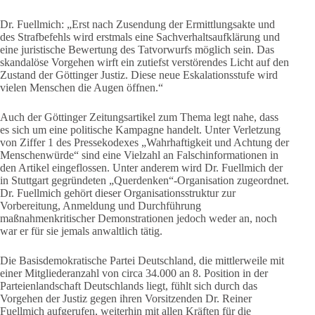
Dr. Fuellmich: „Erst nach Zusendung der Ermittlungsakte und
des Strafbefehls wird erstmals eine Sachverhaltsaufklärung und
eine juristische Bewertung des Tatvorwurfs möglich sein. Das
skandalöse Vorgehen wirft ein zutiefst verstörendes Licht auf den
Zustand der Göttinger Justiz. Diese neue Eskalationsstufe wird
vielen Menschen die Augen öffnen.“
Auch der Göttinger Zeitungsartikel zum Thema legt nahe, dass
es sich um eine politische Kampagne handelt. Unter Verletzung
von Ziffer 1 des Pressekodexes „Wahrhaftigkeit und Achtung der
Menschenwürde“ sind eine Vielzahl an Falschinformationen in
den Artikel eingeflossen. Unter anderem wird Dr. Fuellmich der
in Stuttgart gegründeten „Querdenken“-Organisation zugeordnet.
Dr. Fuellmich gehört dieser Organisationsstruktur zur
Vorbereitung, Anmeldung und Durchführung
maßnahmenkritischer Demonstrationen jedoch weder an, noch
war er für sie jemals anwaltlich tätig.
Die Basisdemokratische Partei Deutschland, die mittlerweile mit
einer Mitgliederanzahl von circa 34.000 an 8. Position in der
Parteienlandschaft Deutschlands liegt, fühlt sich durch das
Vorgehen der Justiz gegen ihren Vorsitzenden Dr. Reiner
Fuellmich aufgerufen, weiterhin mit allen Kräften für die