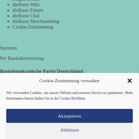
Demonstration mit dem Motto „Russland ist nicht unser
dieBasis Wiki
Feind“ statt.
dieBasis Forum
dieBasis Chat
dieBasis Merchandising
Hier ein Auszug aus der Rede von der
Cookie-Zustimmung
Bundestagsabgeordneten Sevim Dağdelen (BSW).
„Wir müssen Nein sagen zu diesem stinkenden
Revanchismus!“
Spenden
Per Banküberweisung:
👉 Hier geht es zum vollständigen Video:
https://www.youtube.com/live/a9hOswSNg4I?
Basisdemokratische Partei Deutschland
si=2b_C6GgNY9EB-rXw
Volksbank Zollernalb
Cookie-Zustimmung verwalten
IBAN: DE16 6539 0120 0434 1370 06
🟩🟩🟦🟦🟥🟥🟧🟧
Wir verwenden Cookies, um unsere Website und unseren Service zu optimieren. Mehr
BIC: GENODES1EBI
Information hierzu finden Sie in der
Cookie-Richtlinie
.
❤️ Wir freuen uns über deine Unterstützung:
https://diebasis.de/spenden/
Akzeptieren
#dieBasis
#frieden
#russandistnichtunserFeind
#friedenspartei
Ablehnen