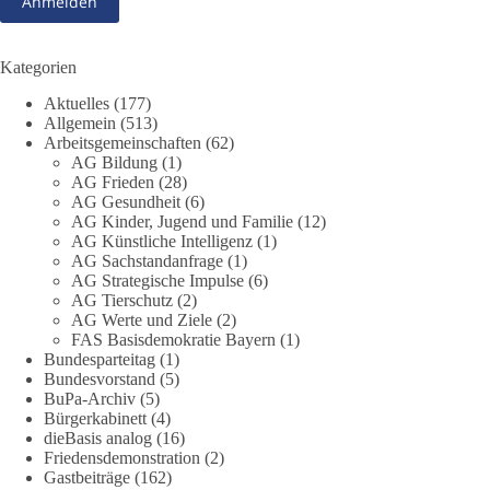
Frühschoppens der AG Strategische Impulse am 19. Juli 2026.
Referent Frank Bothmann stellte die These auf, dass die
derzeit in Teilen der Umweltbewegung diskutierten
Kategorien
„Grundrechte der Natur“ weit über klassischen Naturschutz
Aktuelles
(177)
hinausreichen und grundlegende Fragen zum Menschenbild,
Allgemein
(513)
zum Rechtsstaat und zur Demokratie aufwerfen. [...]
Arbeitsgemeinschaften
(62)
AG Bildung
(1)
👉 Hier weiterlesen:
https://diebasis-
AG Frieden
(28)
AG Gesundheit
(6)
partei.de/2026/07/grundrechte-der-natur-ein-angriff-auf-das-
AG Kinder, Jugend und Familie
(12)
grundgesetz/
AG Künstliche Intelligenz
(1)
AG Sachstandanfrage
(1)
🟩🟩🟦🟦🟥🟥🟧🟧
AG Strategische Impulse
(6)
AG Tierschutz
(2)
Es ging weniger um fertige Antworten als um eine Debatte
AG Werte und Ziele
(2)
FAS Basisdemokratie Bayern
(1)
darüber, wie Freiheit, Verantwortung, Naturschutz und
Bundesparteitag
(1)
Grundrechte in einer demokratischen Gesellschaft künftig
Bundesvorstand
(5)
miteinander in Einklang gebracht werden können.
BuPa-Archiv
(5)
Bürgerkabinett
(4)
#dieBasis
#natur
#grundrechte
#grundgesetz
#demokratie
dieBasis analog
(16)
Friedensdemonstration
(2)
Gastbeiträge
(162)