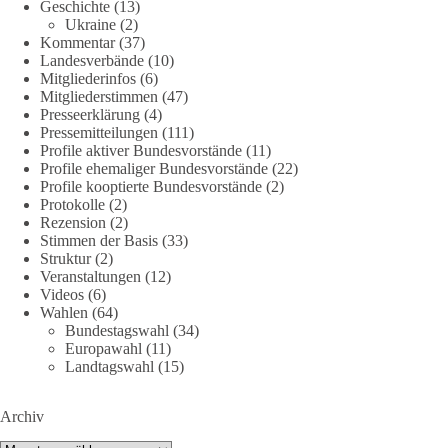
Geschichte
(13)
38
7
8
Ukraine
(2)
Auf Facebook ansehen
Kommentar
(37)
Landesverbände
(10)
DieBasis
Mitgliederinfos
(6)
2 Tage(n) zuvor
Mitgliederstimmen
(47)
Presseerklärung
(4)
Jetzt dieBasis Sachsen-Anhalt unterstützen!
Pressemitteilungen
(111)
Profile aktiver Bundesvorstände
(11)
Profile ehemaliger Bundesvorstände
(22)
Die Landtagswahl 2026 in Sachsen-Anhalt findet am 6.
Profile kooptierte Bundesvorstände
(2)
September statt. Die Inhalte stehen – jetzt müssen sie gesehen,
Protokolle
(2)
geteilt und diskutiert werden.
Rezension
(2)
Stimmen der Basis
(33)
Folge unseren Kanälen:
Struktur
(2)
Veranstaltungen
(12)
Facebook:
Videos
(6)
https://www.facebook.com/groups/diebasissachsenanhalt/
Wahlen
(64)
Instragram:
Bundestagswahl
(34)
https://www.instagram.com/die_basis_sachsen_anhalt/
Europawahl
(11)
Tiktok:
https://www.tiktok.com/@diebasis_sachsenanhalt
Landtagswahl
(15)
X:
https://x.com/DieBasisLSA
Youtube:
https://www.youtube.com/dieBasisSachsenAnhalt
Archiv
🟩🟩🟦🟦🟥🟥🟧🟧
Archiv