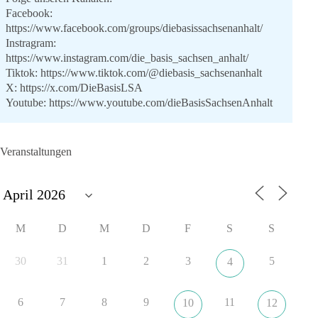
Facebook:
https://www.facebook.com/groups/diebasissachsenanhalt/
Instragram:
https://www.instagram.com/die_basis_sachsen_anhalt/
Tiktok:
https://www.tiktok.com/@diebasis_sachsenanhalt
X:
https://x.com/DieBasisLSA
Youtube:
https://www.youtube.com/dieBasisSachsenAnhalt
🟩🟩🟦🟦🟥🟥🟧🟧
Veranstaltungen
Like, teile und kommentiere unsere Beiträge, damit noch mehr
Menschen mitbekommen, wofür wir stehen und warum es sich
lohnt, dieBasis zu wählen.
Mehr Infos:
https://diebasis-st.de/wahlprogramm/
M
D
M
D
F
S
S
#dieBasis
#Landtagswahl
#SachsenAnhalt
#DeineStimmezählt
#jetztunterstützen
30
31
1
2
3
5
4
6
7
8
9
11
10
12
22
3
5
Auf Facebook ansehen