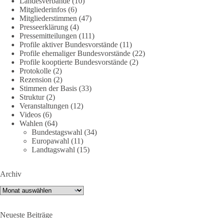
Landesverbände
(10)
Mitgliederinfos
(6)
239
36
60
Auf Facebook ansehen
Mitgliederstimmen
(47)
Presseerklärung
(4)
DieBasis
Pressemitteilungen
(111)
24 Stunden zuvor
Profile aktiver Bundesvorstände
(11)
Profile ehemaliger Bundesvorstände
(22)
Profile kooptierte Bundesvorstände
(2)
🕊 Wir wollen den Krieg mit Russland nicht!
Protokolle
(2)
Rezension
(2)
Am 20. Juni 2026 fand in Berlin am Brandenburger Tor die
Stimmen der Basis
(33)
Demonstration mit dem Motto „Russland ist nicht unser
Struktur
(2)
Feind“ statt.
Veranstaltungen
(12)
Videos
(6)
Wahlen
(64)
Hier ein Auszug aus der Rede von der
Bundestagswahl
(34)
Bundestagsabgeordneten Sevim Dağdelen (BSW).
Europawahl
(11)
Landtagswahl
(15)
„Wir müssen Nein sagen zu diesem stinkenden
Revanchismus!“
Archiv
👉 Hier geht es zum vollständigen Video:
Archiv
https://www.youtube.com/live/a9hOswSNg4I?
si=2b_C6GgNY9EB-rXw
Neueste Beiträge