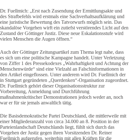
Dr. Fuellmich: „Erst nach Zusendung der Ermittlungsakte und
des Strafbefehls wird erstmals eine Sachverhaltsaufklärung und
eine juristische Bewertung des Tatvorwurfs möglich sein. Das
skandalöse Vorgehen wirft ein zutiefst verstörendes Licht auf den
Zustand der Göttinger Justiz. Diese neue Eskalationsstufe wird
vielen Menschen die Augen öffnen.“
Auch der Göttinger Zeitungsartikel zum Thema legt nahe, dass
es sich um eine politische Kampagne handelt. Unter Verletzung
von Ziffer 1 des Pressekodexes „Wahrhaftigkeit und Achtung der
Menschenwürde“ sind eine Vielzahl an Falschinformationen in
den Artikel eingeflossen. Unter anderem wird Dr. Fuellmich der
in Stuttgart gegründeten „Querdenken“-Organisation zugeordnet.
Dr. Fuellmich gehört dieser Organisationsstruktur zur
Vorbereitung, Anmeldung und Durchführung
maßnahmenkritischer Demonstrationen jedoch weder an, noch
war er für sie jemals anwaltlich tätig.
Die Basisdemokratische Partei Deutschland, die mittlerweile mit
einer Mitgliederanzahl von circa 34.000 an 8. Position in der
Parteienlandschaft Deutschlands liegt, fühlt sich durch das
Vorgehen der Justiz gegen ihren Vorsitzenden Dr. Reiner
Fuellmich aufgerufen, weiterhin mit allen Kräften für die