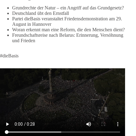
🟩🟩🟦🟦🟥🟥🟧🟧
Grundrechte der Natur – ein Angriff auf das Grundgesetz?
Deutschland übt den Ernstfall
❤️ Wir freuen uns über deine Unterstützung:
Partei dieBasis veranstaltet Friedensdemonstration am 29.
August in Hannover
https://diebasis.de/spenden/
Woran erkennt man eine Reform, die den Menschen dient?
Freundschaftsreise nach Belarus: Erinnerung, Versöhnung
#dieBasis
#frieden
#russandistnichtunserFeind
#friedenspartei
und Frieden
#dieBasis
377
168
37
Auf Facebook ansehen
DieBasis
1 Tag zuvor
Wusstest du, dass ein guter Antrag nicht besser oder schlechter
wird, nur weil er von einer bestimmten Partei kommt?
Sachsen-Anhalt braucht Lösungen für Schule, Pflege,
Wirtschaft, Infrastruktur und die Kommunen. Diese Probleme
werden nicht kleiner, wenn im Landtag zuerst auf Parteifarbe
und erst danach auf den Inhalt geschaut wird.