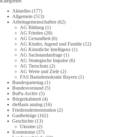
Kategorien
in unseren Rechtsstaat?
Aktuelles
(177)
Allgemein
(513)
🟩🟩🟦🟦🟥🟥🟧🟧
Arbeitsgemeinschaften
(62)
AG Bildung
(1)
Eine demokratische Gesellschaft lebt nicht davon, unbequeme
AG Frieden
(28)
Fragen zu vermeiden. Sie lebt davon, Fragen offen zu stellen
AG Gesundheit
(6)
AG Kinder, Jugend und Familie
(12)
und transparent zu beantworten.
AG Künstliche Intelligenz
(1)
AG Sachstandanfrage
(1)
dieBasis fordert deshalb weiterhin eine unabhängige,
AG Strategische Impulse
(6)
vollständige und transparente Aufarbeitung der Corona-Politik.
AG Tierschutz
(2)
Ohne Denkverbote, ohne Vorverurteilungen und ohne Tabus.
AG Werte und Ziele
(2)
FAS Basisdemokratie Bayern
(1)
Bundesparteitag
(1)
Quellen:
https://apnews.com/article/fauci-diaries-covid-origins-
Bundesvorstand
(5)
rand-paul-6b25da9f75a0becbaf2886ab22643e67
und
BuPa-Archiv
(5)
https://www.tichyseinblick.de/kolumnen/aus-aller-welt/usa-
Bürgerkabinett
(4)
tagebuch-fauci-corona-impfung/
dieBasis analog
(16)
Friedensdemonstration
(2)
#dieBasis
#Corona
#Aufarbeitung
#Transparenz
#Demokratie
Gastbeiträge
(162)
Geschichte
(13)
#Vertrauen
Ukraine
(2)
Kommentar
(37)