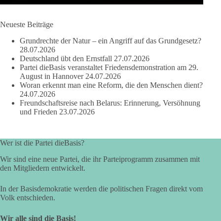
🟩🟩🟦🟦🟥🟥🟧🟧
Neueste Beiträge
dieBasis Sachsen-Anhalt steht für Kooperation in Sachfragen.
Grundrechte der Natur – ein Angriff auf das Grundgesetz?
Jeder Antrag soll danach bewertet werden, ob er dem Land
28.07.2026
und den Menschen wirklich nützt.
Deutschland übt den Ernstfall
27.07.2026
Zustimmung, wenn ein Vorschlag sinnvoll ist. Ablehnung,
Partei dieBasis veranstaltet Friedensdemonstration am 29.
wenn er Sachsen-Anhalt nicht weiterbringt.
August in Hannover
24.07.2026
Woran erkennt man eine Reform, die den Menschen dient?
💬 Was ist dir wichtiger: der Absender eines Antrags oder das
24.07.2026
Freundschaftsreise nach Belarus: Erinnerung, Versöhnung
Ergebnis für Sachsen-Anhalt?
und Frieden
23.07.2026
#dieBasis
#sachsenanhalt
#ltw2026
#landtagswahl
Wer ist die Partei dieBasis?
👉 Folgen:
https://www.facebook.com/groups/diebasissachsenanhalt/
Wir sind eine neue Partei, die ihr Parteiprogramm zusammen mit
den Mitgliedern entwickelt.
In der Basisdemokratie werden die politischen Fragen direkt vom
24
6
2
Auf Facebook ansehen
Volk entschieden.
DieBasis
Wir alle sind die Basis!