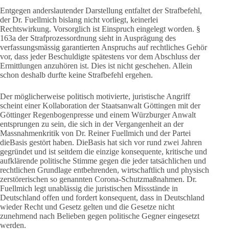
Entgegen anderslautender Darstellung entfaltet der Strafbefehl,
der Dr. Fuellmich bislang nicht vorliegt, keinerlei
Rechtswirkung. Vorsorglich ist Einspruch eingelegt worden. §
163a der Strafprozessordnung sieht in Ausprägung des
verfassungsmässig garantierten Anspruchs auf rechtliches Gehör
vor, dass jeder Beschuldigte spätestens vor dem Abschluss der
Ermittlungen anzuhören ist. Dies ist nicht geschehen. Allein
schon deshalb durfte keine Strafbefehl ergehen.
Der möglicherweise politisch motivierte, juristische Angriff
scheint einer Kollaboration der Staatsanwalt Göttingen mit der
Göttinger Regenbogenpresse und einem Würzburger Anwalt
entsprungen zu sein, die sich in der Vergangenheit an der
Massnahmenkritik von Dr. Reiner Fuellmich und der Partei
dieBasis gestört haben. DieBasis hat sich vor rund zwei Jahren
gegründet und ist seitdem die einzige konsequente, kritische und
aufklärende politische Stimme gegen die jeder tatsächlichen und
rechtlichen Grundlage entbehrenden, wirtschaftlich und physisch
zerstörerischen so genannten Corona-Schutzmaßnahmen. Dr.
Fuellmich legt unablässig die juristischen Missstände in
Deutschland offen und fordert konsequent, dass in Deutschland
wieder Recht und Gesetz gelten und die Gesetze nicht
zunehmend nach Belieben gegen politische Gegner eingesetzt
werden.