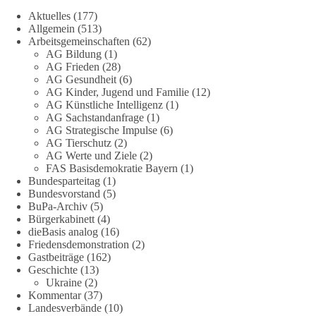
Frühschoppens der AG Strategische Impulse am 19. Juli 2026.
Aktuelles
(177)
Referent Frank Bothmann stellte die These auf, dass die
Allgemein
(513)
derzeit in Teilen der Umweltbewegung diskutierten
Arbeitsgemeinschaften
(62)
„Grundrechte der Natur“ weit über klassischen Naturschutz
AG Bildung
(1)
hinausreichen und grundlegende Fragen zum Menschenbild,
AG Frieden
(28)
zum Rechtsstaat und zur Demokratie aufwerfen. [...]
AG Gesundheit
(6)
AG Kinder, Jugend und Familie
(12)
AG Künstliche Intelligenz
(1)
👉 Hier weiterlesen:
https://diebasis-
AG Sachstandanfrage
(1)
partei.de/2026/07/grundrechte-der-natur-ein-angriff-auf-das-
AG Strategische Impulse
(6)
grundgesetz/
AG Tierschutz
(2)
AG Werte und Ziele
(2)
🟩🟩🟦🟦🟥🟥🟧🟧
FAS Basisdemokratie Bayern
(1)
Bundesparteitag
(1)
Bundesvorstand
(5)
Es ging weniger um fertige Antworten als um eine Debatte
BuPa-Archiv
(5)
darüber, wie Freiheit, Verantwortung, Naturschutz und
Bürgerkabinett
(4)
Grundrechte in einer demokratischen Gesellschaft künftig
dieBasis analog
(16)
miteinander in Einklang gebracht werden können.
Friedensdemonstration
(2)
Gastbeiträge
(162)
Geschichte
(13)
#dieBasis
#natur
#grundrechte
#grundgesetz
#demokratie
Ukraine
(2)
Kommentar
(37)
Landesverbände
(10)