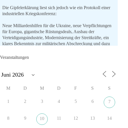
Die Gipfelerklärung liest sich jedoch wie ein Protokoll einer
industriellen Kriegskonferenz:
Neue Milliardenhilfen für die Ukraine, neue Verpflichtungen
für Europa, gigantische Rüstungsdeals, Ausbau der
Verteidigungsindustrie, Modernisierung der Streitkräfte, ein
klares Bekenntnis zur militärischen Abschreckung und dazu
die Forderung, der Iran dürfe keine Kernwaffe besitzen.
Veranstaltungen
Und wo war der Austausch über eine friedensorientierte
Politik?
🟩🟩🟦🟦🟥🟥🟧🟧
M
D
M
D
F
S
S
dieBasis fordert als einzige Partei in Deutschland den Austritt
aus der NATO. Ein Gipfel, der mehr nach Rüstungsdeal als
1
2
3
4
5
6
7
nach Friedenspolitik klingt, wird niemals Sicherheit schaffen,
ob nun in Deutschland oder weltweit.
8
9
11
12
13
14
10
Quelle:
https://www.tagesschau.de/ausland/asien/nato-
erklaerung-ankara-100.html