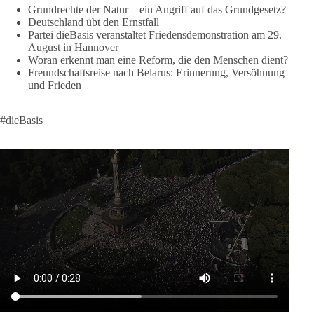
Grundrechte der Natur – ein Angriff auf das Grundgesetz?
Like, teile und kommentiere unsere Beiträge, damit noch mehr
Deutschland übt den Ernstfall
Menschen mitbekommen, wofür wir stehen und warum es sich
Partei dieBasis veranstaltet Friedensdemonstration am 29.
August in Hannover
lohnt, dieBasis zu wählen.
Woran erkennt man eine Reform, die den Menschen dient?
Mehr Infos:
https://diebasis-st.de/wahlprogramm/
Freundschaftsreise nach Belarus: Erinnerung, Versöhnung
und Frieden
#dieBasis
#Landtagswahl
#SachsenAnhalt
#DeineStimmezählt
#jetztunterstützen
#dieBasis
58
6
14
Auf Facebook ansehen
DieBasis
1 Tag zuvor
🔎 Über 100-mal keine Antwort.
Anthony Fauci, Immunologe und Berater des ehemaligen US-
Präsidenten, hat bei einer Anhörung des US-Senats auf mehr
als 100 Fragen die Aussage verweigert. Die juristische
Bewertung werden Gerichte und Ermittlungen klären – auch