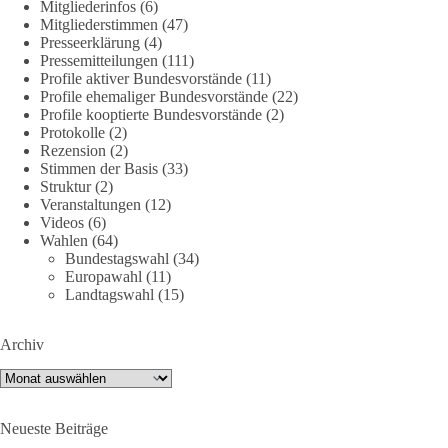
Mitgliederinfos
(6)
38
7
8
Auf Facebook ansehen
Mitgliederstimmen
(47)
Presseerklärung
(4)
DieBasis
Pressemitteilungen
(111)
1 Tag zuvor
Profile aktiver Bundesvorstände
(11)
Profile ehemaliger Bundesvorstände
(22)
Profile kooptierte Bundesvorstände
(2)
Jetzt dieBasis Sachsen-Anhalt unterstützen!
Protokolle
(2)
Rezension
(2)
Die Landtagswahl 2026 in Sachsen-Anhalt findet am 6.
Stimmen der Basis
(33)
September statt. Die Inhalte stehen – jetzt müssen sie gesehen,
Struktur
(2)
geteilt und diskutiert werden.
Veranstaltungen
(12)
Videos
(6)
Wahlen
(64)
Folge unseren Kanälen:
Bundestagswahl
(34)
Facebook:
Europawahl
(11)
https://www.facebook.com/groups/diebasissachsenanhalt/
Landtagswahl
(15)
Instragram:
https://www.instagram.com/die_basis_sachsen_anhalt/
Archiv
Tiktok:
https://www.tiktok.com/@diebasis_sachsenanhalt
X:
https://x.com/DieBasisLSA
Archiv
Youtube:
https://www.youtube.com/dieBasisSachsenAnhalt
Neueste Beiträge
🟩🟩🟦🟦🟥🟥🟧🟧