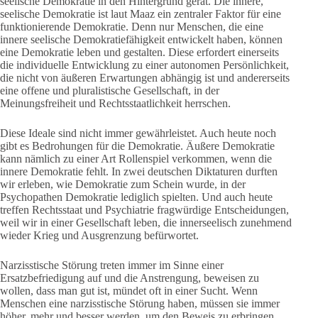
seelische Demokratie in den Hintergrund gerät. Die innere,
seelische Demokratie ist laut Maaz ein zentraler Faktor für eine
funktionierende Demokratie. Denn nur Menschen, die eine
innere seelische Demokratiefähigkeit entwickelt haben, können
eine Demokratie leben und gestalten. Diese erfordert einerseits
die individuelle Entwicklung zu einer autonomen Persönlichkeit,
die nicht von äußeren Erwartungen abhängig ist und andererseits
eine offene und pluralistische Gesellschaft, in der
Meinungsfreiheit und Rechtsstaatlichkeit herrschen.
Diese Ideale sind nicht immer gewährleistet. Auch heute noch
gibt es Bedrohungen für die Demokratie. Äußere Demokratie
kann nämlich zu einer Art Rollenspiel verkommen, wenn die
innere Demokratie fehlt. In zwei deutschen Diktaturen durften
wir erleben, wie Demokratie zum Schein wurde, in der
Psychopathen Demokratie lediglich spielten. Und auch heute
treffen Rechtsstaat und Psychiatrie fragwürdige Entscheidungen,
weil wir in einer Gesellschaft leben, die innerseelisch zunehmend
wieder Krieg und Ausgrenzung befürwortet.
Narzisstische Störung treten immer im Sinne einer
Ersatzbefriedigung auf und die Anstrengung, beweisen zu
wollen, dass man gut ist, mündet oft in einer Sucht. Wenn
Menschen eine narzisstische Störung haben, müssen sie immer
höher, mehr und besser werden, um den Beweis zu erbringen,