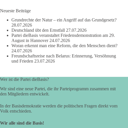
auf Basis seines Tagebuches. Doch unabhängig davon zeigt
der Vorgang eines deutlich:
Neueste Beiträge
Grundrechte der Natur – ein Angriff auf das Grundgesetz?
Die Corona-Zeit ist noch lange nicht aufgearbeitet.
28.07.2026
Deutschland übt den Ernstfall
27.07.2026
Auch in Deutschland warten viele Menschen bis heute auf
Partei dieBasis veranstaltet Friedensdemonstration am 29.
Antworten:
August in Hannover
24.07.2026
Woran erkennt man eine Reform, die den Menschen dient?
24.07.2026
❓ Wie wurden politische Entscheidungen getroffen?
Freundschaftsreise nach Belarus: Erinnerung, Versöhnung
❓ Welche Maßnahmen waren notwendig und welche nicht?
und Frieden
23.07.2026
❓Und wer übernimmt die Verantwortung für die massiven
Folgen für Kinder, Familien, Unternehmen und das Vertrauen
in unseren Rechtsstaat?
Wer ist die Partei dieBasis?
🟩🟩🟦🟦🟥🟥🟧🟧
Wir sind eine neue Partei, die ihr Parteiprogramm zusammen mit
den Mitgliedern entwickelt.
Eine demokratische Gesellschaft lebt nicht davon, unbequeme
In der Basisdemokratie werden die politischen Fragen direkt vom
Fragen zu vermeiden. Sie lebt davon, Fragen offen zu stellen
Volk entschieden.
und transparent zu beantworten.
Wir alle sind die Basis!
dieBasis fordert deshalb weiterhin eine unabhängige,