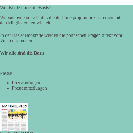
in unseren Rechtsstaat?
Wer ist die Partei dieBasis?
🟩🟩🟦🟦🟥🟥🟧🟧
Wir sind eine neue Partei, die ihr Parteiprogramm zusammen mit
den Mitgliedern entwickelt.
Eine demokratische Gesellschaft lebt nicht davon, unbequeme
In der Basisdemokratie werden die politischen Fragen direkt vom
Fragen zu vermeiden. Sie lebt davon, Fragen offen zu stellen
Volk entschieden.
und transparent zu beantworten.
Wir alle sind die Basis!
dieBasis fordert deshalb weiterhin eine unabhängige,
vollständige und transparente Aufarbeitung der Corona-Politik.
Ohne Denkverbote, ohne Vorverurteilungen und ohne Tabus.
Presse
Quellen:
https://apnews.com/article/fauci-diaries-covid-origins-
Presseanfragen
rand-paul-6b25da9f75a0becbaf2886ab22643e67
und
Pressemitteilungen
https://www.tichyseinblick.de/kolumnen/aus-aller-welt/usa-
tagebuch-fauci-corona-impfung/
#dieBasis
#Corona
#Aufarbeitung
#Transparenz
#Demokratie
#Vertrauen