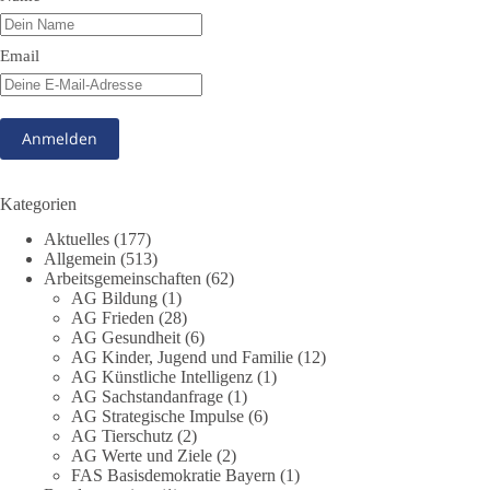
Im Politischen Frühschoppen diskutieren die Teilnehmer das
Verhältnis von Mensch, Natur und Grundgesetz.
Email
Beitrag der AG Strategische Impulse
Kann die Natur Träger eigener Grundrechte sein? Oder würde
eine solche Entwicklung das Fundament unseres
Grundgesetzes sprengen? Mit dieser grundsätzlichen Frage
beschäftigte sich die Teilnehmer des Politischen
Kategorien
Frühschoppens der AG Strategische Impulse am 19. Juli 2026.
Aktuelles
(177)
Referent Frank Bothmann stellte die These auf, dass die
Allgemein
(513)
derzeit in Teilen der Umweltbewegung diskutierten
Arbeitsgemeinschaften
(62)
„Grundrechte der Natur“ weit über klassischen Naturschutz
AG Bildung
(1)
hinausreichen und grundlegende Fragen zum Menschenbild,
AG Frieden
(28)
zum Rechtsstaat und zur Demokratie aufwerfen. [...]
AG Gesundheit
(6)
AG Kinder, Jugend und Familie
(12)
AG Künstliche Intelligenz
(1)
👉 Hier weiterlesen:
https://diebasis-
AG Sachstandanfrage
(1)
partei.de/2026/07/grundrechte-der-natur-ein-angriff-auf-das-
AG Strategische Impulse
(6)
grundgesetz/
AG Tierschutz
(2)
AG Werte und Ziele
(2)
🟩🟩🟦🟦🟥🟥🟧🟧
FAS Basisdemokratie Bayern
(1)