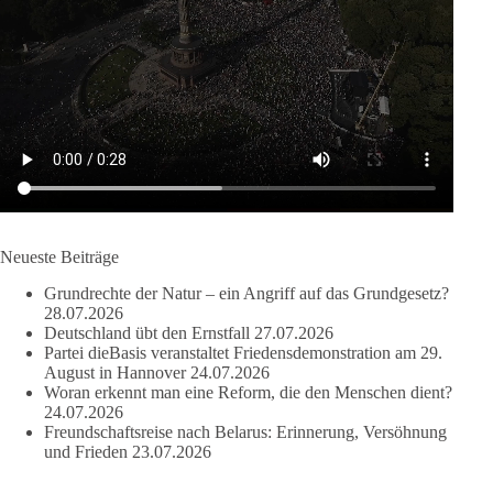
DieBasis
1 Tag zuvor
🔎 Über 100-mal keine Antwort.
Anthony Fauci, Immunologe und Berater des ehemaligen US-
Präsidenten, hat bei einer Anhörung des US-Senats auf mehr
als 100 Fragen die Aussage verweigert. Die juristische
Bewertung werden Gerichte und Ermittlungen klären – auch
auf Basis seines Tagebuches. Doch unabhängig davon zeigt
der Vorgang eines deutlich:
Neueste Beiträge
Grundrechte der Natur – ein Angriff auf das Grundgesetz?
Die Corona-Zeit ist noch lange nicht aufgearbeitet.
28.07.2026
Deutschland übt den Ernstfall
27.07.2026
Auch in Deutschland warten viele Menschen bis heute auf
Partei dieBasis veranstaltet Friedensdemonstration am 29.
Antworten:
August in Hannover
24.07.2026
Woran erkennt man eine Reform, die den Menschen dient?
24.07.2026
❓ Wie wurden politische Entscheidungen getroffen?
Freundschaftsreise nach Belarus: Erinnerung, Versöhnung
❓ Welche Maßnahmen waren notwendig und welche nicht?
und Frieden
23.07.2026
❓Und wer übernimmt die Verantwortung für die massiven
Folgen für Kinder, Familien, Unternehmen und das Vertrauen