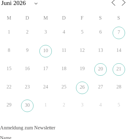
🟩🟩🟦🟦🟥🟥🟧🟧
M
D
M
D
F
S
S
dieBasis fordert als einzige Partei in Deutschland den Austritt
aus der NATO. Ein Gipfel, der mehr nach Rüstungsdeal als
1
2
3
4
5
6
7
nach Friedenspolitik klingt, wird niemals Sicherheit schaffen,
ob nun in Deutschland oder weltweit.
8
9
11
12
13
14
10
Quelle:
https://www.tagesschau.de/ausland/asien/nato-
erklaerung-ankara-100.html
15
16
17
18
19
20
21
#dieBasis
#NATO
#Gipfeltreffen
#Frieden
#Sicherheit
22
23
24
25
27
28
26
352
57
36
Auf Facebook ansehen
29
1
2
3
4
5
30
DieBasis
1 Tag zuvor
Anmeldung zum Newsletter
Grundrechte der Natur – ein Angriff auf das Grundgesetz?
Name