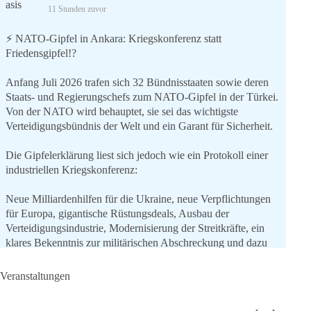
11 Stunden zuvor
⚡️ NATO-Gipfel in Ankara: Kriegskonferenz statt
Friedensgipfel!?
Anfang Juli 2026 trafen sich 32 Bündnisstaaten sowie deren
Staats- und Regierungschefs zum NATO-Gipfel in der Türkei.
Von der NATO wird behauptet, sie sei das wichtigste
Verteidigungsbündnis der Welt und ein Garant für Sicherheit.
Die Gipfelerklärung liest sich jedoch wie ein Protokoll einer
industriellen Kriegskonferenz:
Neue Milliardenhilfen für die Ukraine, neue Verpflichtungen
für Europa, gigantische Rüstungsdeals, Ausbau der
Verteidigungsindustrie, Modernisierung der Streitkräfte, ein
klares Bekenntnis zur militärischen Abschreckung und dazu
die Forderung, der Iran dürfe keine Kernwaffe besitzen.
Veranstaltungen
Und wo war der Austausch über eine friedensorientierte
Politik?