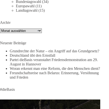
Bundestagswahl
(34)
Facebook:
Europawahl
(11)
https://www.facebook.com/groups/diebasissachsenanhalt/
Landtagswahl
(15)
Instragram:
https://www.instagram.com/die_basis_sachsen_anhalt/
Archiv
Tiktok:
https://www.tiktok.com/@diebasis_sachsenanhalt
X:
https://x.com/DieBasisLSA
Archiv
Youtube:
https://www.youtube.com/dieBasisSachsenAnhalt
Neueste Beiträge
🟩🟩🟦🟦🟥🟥🟧🟧
Grundrechte der Natur – ein Angriff auf das Grundgesetz?
Like, teile und kommentiere unsere Beiträge, damit noch mehr
Deutschland übt den Ernstfall
Menschen mitbekommen, wofür wir stehen und warum es sich
Partei dieBasis veranstaltet Friedensdemonstration am 29.
August in Hannover
lohnt, dieBasis zu wählen.
Woran erkennt man eine Reform, die den Menschen dient?
Mehr Infos:
https://diebasis-st.de/wahlprogramm/
Freundschaftsreise nach Belarus: Erinnerung, Versöhnung
und Frieden
#dieBasis
#Landtagswahl
#SachsenAnhalt
#DeineStimmezählt
#jetztunterstützen
#dieBasis
58
6
14
Auf Facebook ansehen