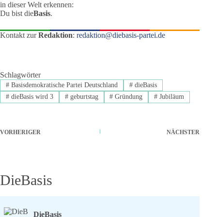
in dieser Welt erkennen:
Du bist die
Basis
.
Kontakt zur
Redaktion
:
redaktion@diebasis-partei.de
Schlagwörter
#
Basisdemokratische Partei Deutschland
#
dieBasis
#
dieBasis wird 3
#
geburtstag
#
Gründung
#
Jubiläum
VORHERIGER
NÄCHSTER
DieBasis
DieBasis