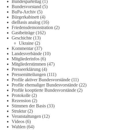
Bundesparteitag
(1)
Bundesvorstand
(5)
Es ging weniger um fertige Antworten als um eine Debatte
BuPa-Archiv
(5)
darüber, wie Freiheit, Verantwortung, Naturschutz und
Bürgerkabinett
(4)
Grundrechte in einer demokratischen Gesellschaft künftig
dieBasis analog
(16)
miteinander in Einklang gebracht werden können.
Friedensdemonstration
(2)
Gastbeiträge
(162)
Geschichte
(13)
#dieBasis
#natur
#grundrechte
#grundgesetz
#demokratie
Ukraine
(2)
Kommentar
(37)
Landesverbände
(10)
Mitgliederinfos
(6)
38
7
8
Auf Facebook ansehen
Mitgliederstimmen
(47)
Presseerklärung
(4)
DieBasis
Pressemitteilungen
(111)
1 Tag zuvor
Profile aktiver Bundesvorstände
(11)
Profile ehemaliger Bundesvorstände
(22)
Profile kooptierte Bundesvorstände
(2)
Jetzt dieBasis Sachsen-Anhalt unterstützen!
Protokolle
(2)
Rezension
(2)
Die Landtagswahl 2026 in Sachsen-Anhalt findet am 6.
Stimmen der Basis
(33)
September statt. Die Inhalte stehen – jetzt müssen sie gesehen,
Struktur
(2)
geteilt und diskutiert werden.
Veranstaltungen
(12)
Videos
(6)
Wahlen
(64)
Folge unseren Kanälen: