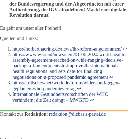
der Bundesregierung und der Abgeordneten
mit eurer
Aufforderung, die IGV abzulehnen! Macht eine digitale
Revolution daraus!
Es geht um unser aller Freiheit!
Quellen und Links:
https://norberthaering.de/news/ihr-reform-angenommen/
↩︎
https://www.who.int/news/item/01-06-2024-world-health-
assembly-agreement-reached-on-wide-ranging–decisive-
package-of-amendments-to-improve-the-international-
health-regulations–and-sets-date-for-finalizing-
negotiations-on-a-proposed-pandemic-agreement
↩︎
https://kritisches-netzwerk.de/forum/widerstand-gegen-
geplanten-who-pandemievertrag
↩︎
Internationale Gesundheitsvorschriften der WHO
verhindern: die Zeit drängt – MWGFD
↩︎
Kontakt zur
Redaktion
:
redaktion@diebasis-partei.de