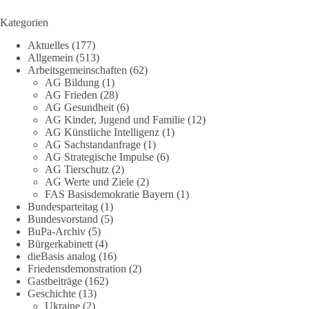
❓Und wer übernimmt die Verantwortung für die massiven
Folgen für Kinder, Familien, Unternehmen und das Vertrauen
Kategorien
in unseren Rechtsstaat?
Aktuelles
(177)
Allgemein
(513)
🟩🟩🟦🟦🟥🟥🟧🟧
Arbeitsgemeinschaften
(62)
AG Bildung
(1)
Eine demokratische Gesellschaft lebt nicht davon, unbequeme
AG Frieden
(28)
Fragen zu vermeiden. Sie lebt davon, Fragen offen zu stellen
AG Gesundheit
(6)
AG Kinder, Jugend und Familie
(12)
und transparent zu beantworten.
AG Künstliche Intelligenz
(1)
AG Sachstandanfrage
(1)
dieBasis fordert deshalb weiterhin eine unabhängige,
AG Strategische Impulse
(6)
vollständige und transparente Aufarbeitung der Corona-Politik.
AG Tierschutz
(2)
Ohne Denkverbote, ohne Vorverurteilungen und ohne Tabus.
AG Werte und Ziele
(2)
FAS Basisdemokratie Bayern
(1)
Bundesparteitag
(1)
Quellen:
https://apnews.com/article/fauci-diaries-covid-origins-
Bundesvorstand
(5)
rand-paul-6b25da9f75a0becbaf2886ab22643e67
und
BuPa-Archiv
(5)
https://www.tichyseinblick.de/kolumnen/aus-aller-welt/usa-
Bürgerkabinett
(4)
tagebuch-fauci-corona-impfung/
dieBasis analog
(16)
Friedensdemonstration
(2)
#dieBasis
#Corona
#Aufarbeitung
#Transparenz
#Demokratie
Gastbeiträge
(162)
Geschichte
(13)
#Vertrauen
Ukraine
(2)