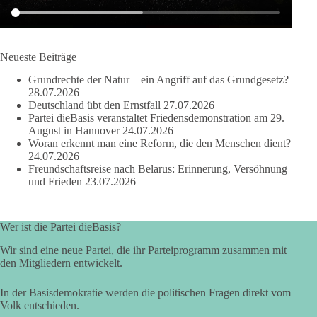
und erst danach auf den Inhalt geschaut wird.
🟩🟩🟦🟦🟥🟥🟧🟧
Neueste Beiträge
dieBasis Sachsen-Anhalt steht für Kooperation in Sachfragen.
Grundrechte der Natur – ein Angriff auf das Grundgesetz?
Jeder Antrag soll danach bewertet werden, ob er dem Land
28.07.2026
und den Menschen wirklich nützt.
Deutschland übt den Ernstfall
27.07.2026
Zustimmung, wenn ein Vorschlag sinnvoll ist. Ablehnung,
Partei dieBasis veranstaltet Friedensdemonstration am 29.
wenn er Sachsen-Anhalt nicht weiterbringt.
August in Hannover
24.07.2026
Woran erkennt man eine Reform, die den Menschen dient?
💬 Was ist dir wichtiger: der Absender eines Antrags oder das
24.07.2026
Freundschaftsreise nach Belarus: Erinnerung, Versöhnung
Ergebnis für Sachsen-Anhalt?
und Frieden
23.07.2026
#dieBasis
#sachsenanhalt
#ltw2026
#landtagswahl
Wer ist die Partei dieBasis?
👉 Folgen:
https://www.facebook.com/groups/diebasissachsenanhalt/
Wir sind eine neue Partei, die ihr Parteiprogramm zusammen mit
den Mitgliedern entwickelt.
In der Basisdemokratie werden die politischen Fragen direkt vom
24
6
2
Auf Facebook ansehen
Volk entschieden.