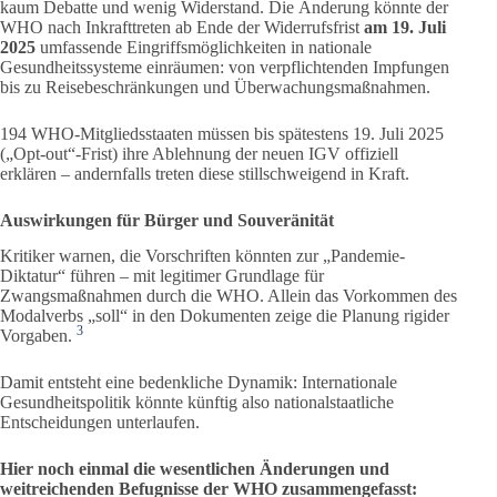
kaum Debatte und wenig Widerstand. Die Änderung könnte der
WHO nach Inkrafttreten ab Ende der Widerrufsfrist
am 19. Juli
2025
umfassende Eingriffsmöglichkeiten in nationale
Gesundheitssysteme einräumen: von verpflichtenden Impfungen
bis zu Reisebeschränkungen und Überwachungsmaßnahmen.
194 WHO-Mitgliedsstaaten müssen bis spätestens 19. Juli 2025
(„Opt-out“-Frist) ihre Ablehnung der neuen IGV offiziell
erklären – andernfalls treten diese stillschweigend in Kraft.
Auswirkungen für Bürger und Souveränität
Kritiker warnen, die Vorschriften könnten zur „Pandemie-
Diktatur“ führen – mit legitimer Grundlage für
Zwangsmaßnahmen durch die WHO. Allein das Vorkommen des
Modalverbs „soll“ in den Dokumenten zeige die Planung rigider
3
Vorgaben.
Damit entsteht eine bedenkliche Dynamik: Internationale
Gesundheitspolitik könnte künftig also nationalstaatliche
Entscheidungen unterlaufen.
Hier noch einmal die wesentlichen Änderungen und
weitreichenden Befugnisse der WHO zusammengefasst: