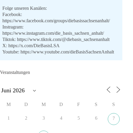
Folge unseren Kanälen:
Facebook:
https://www.facebook.com/groups/diebasissachsenanhalt/
Instragram:
https://www.instagram.com/die_basis_sachsen_anhalt/
Tiktok:
https://www.tiktok.com/@diebasis_sachsenanhalt
X:
https://x.com/DieBasisLSA
Youtube:
https://www.youtube.com/dieBasisSachsenAnhalt
🟩🟩🟦🟦🟥🟥🟧🟧
Veranstaltungen
Like, teile und kommentiere unsere Beiträge, damit noch mehr
Menschen mitbekommen, wofür wir stehen und warum es sich
lohnt, dieBasis zu wählen.
Mehr Infos:
https://diebasis-st.de/wahlprogramm/
M
D
M
D
F
S
S
#dieBasis
#Landtagswahl
#SachsenAnhalt
#DeineStimmezählt
#jetztunterstützen
1
2
3
4
5
6
7