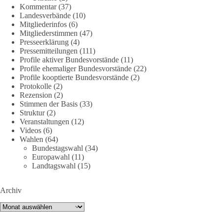
Kommentar
(37)
Landesverbände
(10)
Mitgliederinfos
(6)
239
36
60
Auf Facebook ansehen
Mitgliederstimmen
(47)
Presseerklärung
(4)
DieBasis
Pressemitteilungen
(111)
2 Tage(n) zuvor
Profile aktiver Bundesvorstände
(11)
Profile ehemaliger Bundesvorstände
(22)
Profile kooptierte Bundesvorstände
(2)
🕊 Wir wollen den Krieg mit Russland nicht!
Protokolle
(2)
Rezension
(2)
Am 20. Juni 2026 fand in Berlin am Brandenburger Tor die
Stimmen der Basis
(33)
Demonstration mit dem Motto „Russland ist nicht unser
Struktur
(2)
Feind“ statt.
Veranstaltungen
(12)
Videos
(6)
Wahlen
(64)
Hier ein Auszug aus der Rede von der
Bundestagswahl
(34)
Bundestagsabgeordneten Sevim Dağdelen (BSW).
Europawahl
(11)
Landtagswahl
(15)
„Wir müssen Nein sagen zu diesem stinkenden
Revanchismus!“
Archiv
👉 Hier geht es zum vollständigen Video:
Archiv
https://www.youtube.com/live/a9hOswSNg4I?