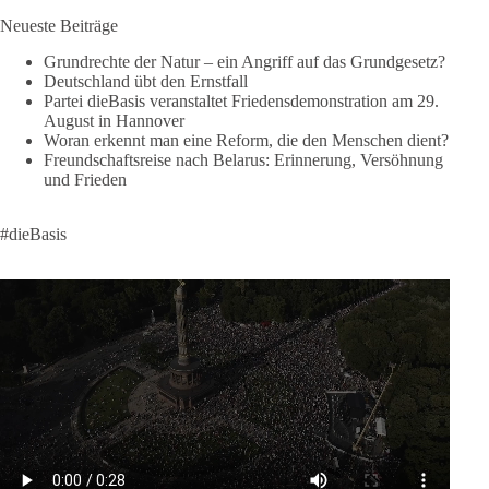
si=2b_C6GgNY9EB-rXw
Neueste Beiträge
🟩🟩🟦🟦🟥🟥🟧🟧
Grundrechte der Natur – ein Angriff auf das Grundgesetz?
Deutschland übt den Ernstfall
❤️ Wir freuen uns über deine Unterstützung:
Partei dieBasis veranstaltet Friedensdemonstration am 29.
August in Hannover
https://diebasis.de/spenden/
Woran erkennt man eine Reform, die den Menschen dient?
Freundschaftsreise nach Belarus: Erinnerung, Versöhnung
#dieBasis
#frieden
#russandistnichtunserFeind
#friedenspartei
und Frieden
#dieBasis
377
168
37
Auf Facebook ansehen
DieBasis
2 Tage(n) zuvor
Wusstest du, dass ein guter Antrag nicht besser oder schlechter
wird, nur weil er von einer bestimmten Partei kommt?
Sachsen-Anhalt braucht Lösungen für Schule, Pflege,
Wirtschaft, Infrastruktur und die Kommunen. Diese Probleme
werden nicht kleiner, wenn im Landtag zuerst auf Parteifarbe