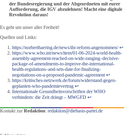
der Bundesregierung und der Abgeordneten
mit eurer
Aufforderung, die IGV abzulehnen! Macht eine digitale
Revolution daraus!
Es geht um unser aller Freiheit!
Quellen und Links:
https://norberthaering.de/news/ihr-reform-angenommen/
↩︎
https://www.who.int/news/item/01-06-2024-world-health-
assembly-agreement-reached-on-wide-ranging–decisive-
package-of-amendments-to-improve-the-international-
health-regulations–and-sets-date-for-finalizing-
negotiations-on-a-proposed-pandemic-agreement
↩︎
https://kritisches-netzwerk.de/forum/widerstand-gegen-
geplanten-who-pandemievertrag
↩︎
Internationale Gesundheitsvorschriften der WHO
verhindern: die Zeit drängt – MWGFD
↩︎
Kontakt zur
Redaktion
:
redaktion@diebasis-partei.de