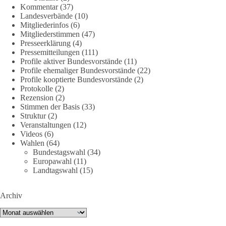
Kommentar
(37)
Wie siehst du das?
Landesverbände
(10)
Mitgliederinfos
(6)
Mitgliederstimmen
(47)
🤝 Jetzt Politik für die Menschen mitgestalten:
Presseerklärung
(4)
https://diebasis.de/mitgliedschaft/
Pressemitteilungen
(111)
Profile aktiver Bundesvorstände
(11)
#dieBasis
#energiewende
#strompreise
#wettbewerb
Profile ehemaliger Bundesvorstände
(22)
Profile kooptierte Bundesvorstände
(2)
Protokolle
(2)
Rezension
(2)
40
7
Auf Facebook ansehen
Stimmen der Basis
(33)
Struktur
(2)
Veranstaltungen
(12)
DieBasis
Videos
(6)
2 Tage(n) zuvor
Wahlen
(64)
Bundestagswahl
(34)
⚡️ NATO-Gipfel in Ankara: Kriegskonferenz statt
Europawahl
(11)
Friedensgipfel!?
Landtagswahl
(15)
Anfang Juli 2026 trafen sich 32 Bündnisstaaten sowie deren
Archiv
Staats- und Regierungschefs zum NATO-Gipfel in der Türkei.
Von der NATO wird behauptet, sie sei das wichtigste
Archiv
Verteidigungsbündnis der Welt und ein Garant für Sicherheit.