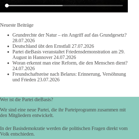
erklaerung-ankara-100.html
#dieBasis
#NATO
#Gipfeltreffen
#Frieden
#Sicherheit
Neueste Beiträge
Grundrechte der Natur – ein Angriff auf das Grundgesetz?
664
137
66
Auf Facebook ansehen
28.07.2026
Deutschland übt den Ernstfall
27.07.2026
Partei dieBasis veranstaltet Friedensdemonstration am 29.
DieBasis
August in Hannover
24.07.2026
2 Tage(n) zuvor
Woran erkennt man eine Reform, die den Menschen dient?
24.07.2026
Grundrechte der Natur – ein Angriff auf das Grundgesetz?
Freundschaftsreise nach Belarus: Erinnerung, Versöhnung
und Frieden
23.07.2026
Im Politischen Frühschoppen diskutieren die Teilnehmer das
Verhältnis von Mensch, Natur und Grundgesetz.
Wer ist die Partei dieBasis?
Beitrag der AG Strategische Impulse
Wir sind eine neue Partei, die ihr Parteiprogramm zusammen mit
den Mitgliedern entwickelt.
Kann die Natur Träger eigener Grundrechte sein? Oder würde
eine solche Entwicklung das Fundament unseres
In der Basisdemokratie werden die politischen Fragen direkt vom
Grundgesetzes sprengen? Mit dieser grundsätzlichen Frage
Volk entschieden.
beschäftigte sich die Teilnehmer des Politischen