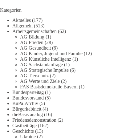
348
28
53
Auf Facebook ansehen
Kategorien
DieBasis
Aktuelles
(177)
1 Tag zuvor
Allgemein
(513)
Arbeitsgemeinschaften
(62)
AG Bildung
(1)
Stimmen der dieBasis – heute mit dem „Demokratie-Bestatter“
AG Frieden
(28)
AG Gesundheit
(6)
Die Energiewende ist bisher kein Erfolg, sondern ein teures,
AG Kinder, Jugend und Familie
(12)
ineffizientes Unterfangen. Dies belegt eine Auswertung der
AG Künstliche Intelligenz
(1)
NZZ, wonach die Energiewende den Strom nicht billiger,
AG Sachstandanfrage
(1)
sondern teurer gemacht hat.
AG Strategische Impulse
(6)
AG Tierschutz
(2)
AG Werte und Ziele
(2)
Quelle:
https://www.nzz.ch/der-andere-blick/fehlschlag-
FAS Basisdemokratie Bayern
(1)
energiewende-warum-deutschland-trotz-rekordausbau-von-
Bundesparteitag
(1)
wind-und-sonnenkraft-weniger-strom-erzeugt-ld.10006607
Bundesvorstand
(5)
BuPa-Archiv
(5)
🟩🟩🟦🟦🟥🟥🟧🟧
Bürgerkabinett
(4)
dieBasis analog
(16)
Friedensdemonstration
(2)
„Wir brauchen dringend wettbewerbsfähige Energiepreise und
Gastbeiträge
(162)
eine ideologiefreie Diskussion“, meint der Demokratie-
Geschichte
(13)
Bestatter.
Ukraine
(2)