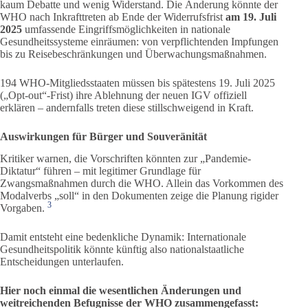
kaum Debatte und wenig Widerstand. Die Änderung könnte der
WHO nach Inkrafttreten ab Ende der Widerrufsfrist
am 19. Juli
2025
umfassende Eingriffsmöglichkeiten in nationale
Gesundheitssysteme einräumen: von verpflichtenden Impfungen
bis zu Reisebeschränkungen und Überwachungsmaßnahmen.
194 WHO-Mitgliedsstaaten müssen bis spätestens 19. Juli 2025
(„Opt-out“-Frist) ihre Ablehnung der neuen IGV offiziell
erklären – andernfalls treten diese stillschweigend in Kraft.
Auswirkungen für Bürger und Souveränität
Kritiker warnen, die Vorschriften könnten zur „Pandemie-
Diktatur“ führen – mit legitimer Grundlage für
Zwangsmaßnahmen durch die WHO. Allein das Vorkommen des
Modalverbs „soll“ in den Dokumenten zeige die Planung rigider
3
Vorgaben.
Damit entsteht eine bedenkliche Dynamik: Internationale
Gesundheitspolitik könnte künftig also nationalstaatliche
Entscheidungen unterlaufen.
Hier noch einmal die wesentlichen Änderungen und
weitreichenden Befugnisse der WHO zusammengefasst: