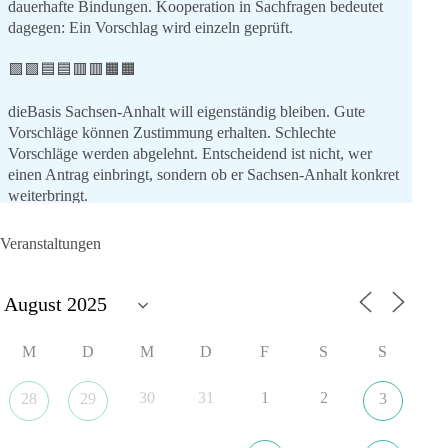
dauerhafte Bindungen. Kooperation in Sachfragen bedeutet
dagegen: Ein Vorschlag wird einzeln geprüft.
🟩🟩🟦🟦🟥🟥🟧🟧
dieBasis Sachsen-Anhalt will eigenständig bleiben. Gute
Vorschläge können Zustimmung erhalten. Schlechte
Vorschläge werden abgelehnt. Entscheidend ist nicht, wer
einen Antrag einbringt, sondern ob er Sachsen-Anhalt konkret
weiterbringt.
Keine automatische Zustimmung. Keine automatische
Ablehnung. Keine politische Verschmelzung.
Veranstaltungen
💬 Was ist dir wichtiger: feste Lager oder unabhängige
Entscheidungen? 👇
#dieBasis
#SachsenAnhalt
#Landtagswahl2026
#Kooperation
M
D
M
D
F
S
S
#Sachpolitik
30
31
1
2
28
29
3
6
2
Auf Facebook ansehen