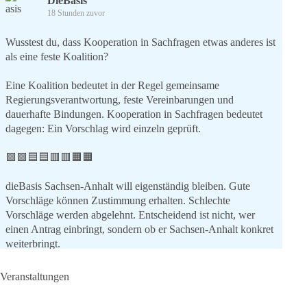
DieBasis
18 Stunden zuvor
Wusstest du, dass Kooperation in Sachfragen etwas anderes ist
als eine feste Koalition?
Eine Koalition bedeutet in der Regel gemeinsame
Regierungsverantwortung, feste Vereinbarungen und
dauerhafte Bindungen. Kooperation in Sachfragen bedeutet
dagegen: Ein Vorschlag wird einzeln geprüft.
🟩🟩🟦🟦🟥🟥🟧🟧
dieBasis Sachsen-Anhalt will eigenständig bleiben. Gute
Vorschläge können Zustimmung erhalten. Schlechte
Vorschläge werden abgelehnt. Entscheidend ist nicht, wer
einen Antrag einbringt, sondern ob er Sachsen-Anhalt konkret
weiterbringt.
Keine automatische Zustimmung. Keine automatische
Ablehnung. Keine politische Verschmelzung.
Veranstaltungen
💬 Was ist dir wichtiger: feste Lager oder unabhängige