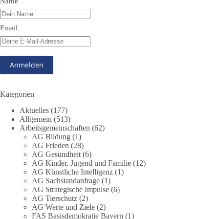
Name
absurd wird.
🤝 Jetzt Mitglied werden:
https://diebasis.de/mitgliedschaft/
Email
#dieBasis
#Meme
#Plandemie
#Corona
#Impfung
348
28
53
Auf Facebook ansehen
Kategorien
DieBasis
Aktuelles
(177)
2 Tage(n) zuvor
Allgemein
(513)
Arbeitsgemeinschaften
(62)
AG Bildung
(1)
Stimmen der dieBasis – heute mit dem „Demokratie-Bestatter“
AG Frieden
(28)
AG Gesundheit
(6)
Die Energiewende ist bisher kein Erfolg, sondern ein teures,
AG Kinder, Jugend und Familie
(12)
ineffizientes Unterfangen. Dies belegt eine Auswertung der
AG Künstliche Intelligenz
(1)
NZZ, wonach die Energiewende den Strom nicht billiger,
AG Sachstandanfrage
(1)
sondern teurer gemacht hat.
AG Strategische Impulse
(6)
AG Tierschutz
(2)
AG Werte und Ziele
(2)
Quelle:
https://www.nzz.ch/der-andere-blick/fehlschlag-
FAS Basisdemokratie Bayern
(1)