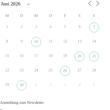
Entscheidungen? 👇
#dieBasis
#SachsenAnhalt
#Landtagswahl2026
#Kooperation
M
D
M
D
F
S
S
#Sachpolitik
1
2
3
4
5
6
7
6
2
Auf Facebook ansehen
8
9
11
12
13
14
10
DieBasis
23 Stunden zuvor
15
16
17
18
19
20
21
„Plandemie-Logik Reloaded“
22
23
24
25
27
28
26
Sie sagten immer und immer wieder: „Nur die Impfung rettet
uns!“
Wir sagen heute: Die politischen Ansagen hätten fast mehr
29
1
2
3
4
5
30
Menschen umgebracht als das Virus selbst.
🟩🟩🟦🟦🟥🟥🟧🟧
Anmeldung zum Newsletter
👉 Teile diesen Beitrag, bevor die nächste Staffel wieder so