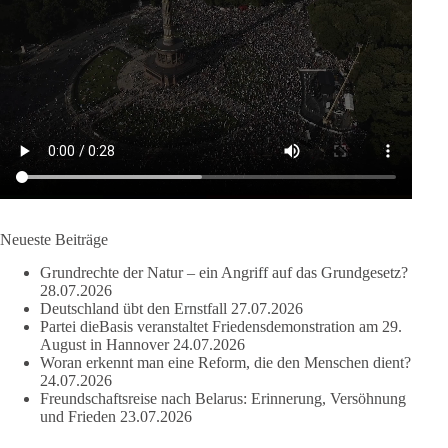
dieBasis fordert als einzige Partei in Deutschland den Austritt
aus der NATO. Ein Gipfel, der mehr nach Rüstungsdeal als
nach Friedenspolitik klingt, wird niemals Sicherheit schaffen,
ob nun in Deutschland oder weltweit.
Quelle:
https://www.tagesschau.de/ausland/asien/nato-
erklaerung-ankara-100.html
#dieBasis
#NATO
#Gipfeltreffen
#Frieden
#Sicherheit
Neueste Beiträge
Grundrechte der Natur – ein Angriff auf das Grundgesetz?
664
137
66
Auf Facebook ansehen
28.07.2026
Deutschland übt den Ernstfall
27.07.2026
Partei dieBasis veranstaltet Friedensdemonstration am 29.
DieBasis
August in Hannover
24.07.2026
3 Tage(n) zuvor
Woran erkennt man eine Reform, die den Menschen dient?
24.07.2026
Grundrechte der Natur – ein Angriff auf das Grundgesetz?
Freundschaftsreise nach Belarus: Erinnerung, Versöhnung
und Frieden
23.07.2026
Im Politischen Frühschoppen diskutieren die Teilnehmer das