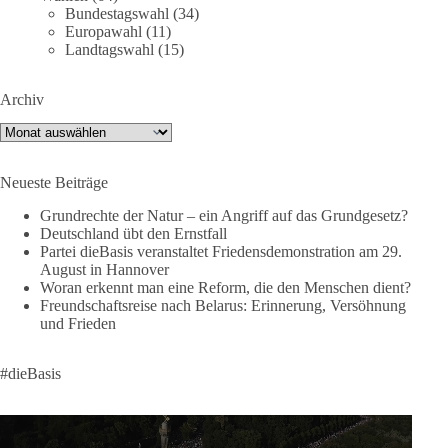
Bundestagswahl
(34)
⚡️ NATO-Gipfel in Ankara: Kriegskonferenz statt
Europawahl
(11)
Friedensgipfel!?
Landtagswahl
(15)
Anfang Juli 2026 trafen sich 32 Bündnisstaaten sowie deren
Archiv
Staats- und Regierungschefs zum NATO-Gipfel in der Türkei.
Von der NATO wird behauptet, sie sei das wichtigste
Archiv
Verteidigungsbündnis der Welt und ein Garant für Sicherheit.
Neueste Beiträge
Die Gipfelerklärung liest sich jedoch wie ein Protokoll einer
industriellen Kriegskonferenz:
Grundrechte der Natur – ein Angriff auf das Grundgesetz?
Deutschland übt den Ernstfall
Partei dieBasis veranstaltet Friedensdemonstration am 29.
Neue Milliardenhilfen für die Ukraine, neue Verpflichtungen
August in Hannover
für Europa, gigantische Rüstungsdeals, Ausbau der
Woran erkennt man eine Reform, die den Menschen dient?
Verteidigungsindustrie, Modernisierung der Streitkräfte, ein
Freundschaftsreise nach Belarus: Erinnerung, Versöhnung
klares Bekenntnis zur militärischen Abschreckung und dazu
und Frieden
die Forderung, der Iran dürfe keine Kernwaffe besitzen.
#dieBasis
Und wo war der Austausch über eine friedensorientierte
Politik?
🟩🟩🟦🟦🟥🟥🟧🟧