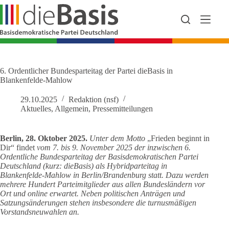
Zum
Inhalt
springen
6. Ordentlicher Bundesparteitag der Partei dieBasis in
Blankenfelde-Mahlow
29.10.2025
Redaktion (nsf)
Aktuelles
,
Allgemein
,
Pressemitteilungen
Berlin, 28. Oktober 2025.
Unter dem Motto
„Frieden beginnt in
Dir“ findet
vom 7. bis 9. November 2025 der inzwischen 6.
Ordentliche Bundesparteitag der Basisdemokratischen Partei
Deutschland (kurz: dieBasis) als Hybridparteitag in
Blankenfelde-Mahlow in Berlin/Brandenburg statt. Dazu werden
mehrere Hundert Parteimitglieder aus allen Bundesländern vor
Ort und online erwartet. Neben politischen Anträgen und
Satzungsänderungen stehen insbesondere die turnusmäßigen
Vorstandsneuwahlen an.