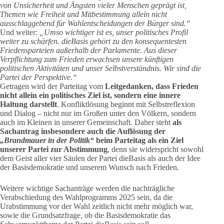
von Unsicherheit und Ängsten vieler Menschen geprägt ist,
Themen wie Freiheit und Mitbestimmung allein nicht
ausschlaggebend für Wahlentscheidungen der Bürger sind.“
Und weiter:
„Umso wichtiger ist es, unser politisches Profil
weiter zu schärfen. dieBasis gehört zu den konsequentesten
Friedensparteien außerhalb der Parlamente. Aus dieser
Verpflichtung zum Frieden erwachsen unsere künftigen
politischen Aktivitäten und unser Selbstverständnis. Wir sind die
Partei der Perspektive.“
Getragen wird der Parteitag vom
Leitgedanken, dass Frieden
nicht allein ein politisches Ziel ist, sondern eine innere
Haltung darstellt
. Konfliktlösung beginnt mit Selbstreflexion
und Dialog – nicht nur im Großen unter den Völkern, sondern
auch im Kleinen in unserer Gemeinschaft. Daher steht
als
Sachantrag insbesondere auch die Auflösung der
„Brandmauer in der Politik“
beim Parteitag als ein Ziel
unserer Partei zur Abstimmung
, denn sie widerspricht sowohl
dem Geist aller vier Säulen der Partei dieBasis als auch der Idee
der Basisdemokratie und unserem Wunsch nach Frieden.
Weitere wichtige Sachanträge werden die nachträgliche
Verabschiedung des Wahlprogramms 2025 sein, da die
Urabstimmung vor der Wahl zeitlich nicht mehr möglich war,
sowie die Grundsatzfrage, ob die Basisdemokratie das