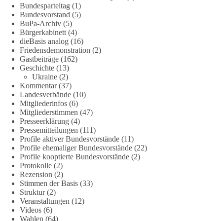
energiewende-warum-deutschland-trotz-rekordausbau-von-
Bundesparteitag
(1)
wind-und-sonnenkraft-weniger-strom-erzeugt-ld.10006607
Bundesvorstand
(5)
BuPa-Archiv
(5)
🟩🟩🟦🟦🟥🟥🟧🟧
Bürgerkabinett
(4)
dieBasis analog
(16)
Friedensdemonstration
(2)
„Wir brauchen dringend wettbewerbsfähige Energiepreise und
Gastbeiträge
(162)
eine ideologiefreie Diskussion“, meint der Demokratie-
Geschichte
(13)
Bestatter.
Ukraine
(2)
Kommentar
(37)
Wie siehst du das?
Landesverbände
(10)
Mitgliederinfos
(6)
Mitgliederstimmen
(47)
🤝 Jetzt Politik für die Menschen mitgestalten:
Presseerklärung
(4)
https://diebasis.de/mitgliedschaft/
Pressemitteilungen
(111)
Profile aktiver Bundesvorstände
(11)
#dieBasis
#energiewende
#strompreise
#wettbewerb
Profile ehemaliger Bundesvorstände
(22)
Profile kooptierte Bundesvorstände
(2)
Protokolle
(2)
Rezension
(2)
40
7
Auf Facebook ansehen
Stimmen der Basis
(33)
Struktur
(2)
Veranstaltungen
(12)
DieBasis
Videos
(6)
2 Tage(n) zuvor
Wahlen
(64)