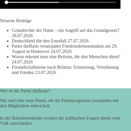
als 100 Fragen die Aussage verweigert. Die juristische
Bewertung werden Gerichte und Ermittlungen klären – auch
auf Basis seines Tagebuches. Doch unabhängig davon zeigt
der Vorgang eines deutlich:
Neueste Beiträge
Grundrechte der Natur – ein Angriff auf das Grundgesetz?
Die Corona-Zeit ist noch lange nicht aufgearbeitet.
28.07.2026
Deutschland übt den Ernstfall
27.07.2026
Auch in Deutschland warten viele Menschen bis heute auf
Partei dieBasis veranstaltet Friedensdemonstration am 29.
Antworten:
August in Hannover
24.07.2026
Woran erkennt man eine Reform, die den Menschen dient?
24.07.2026
❓ Wie wurden politische Entscheidungen getroffen?
Freundschaftsreise nach Belarus: Erinnerung, Versöhnung
❓ Welche Maßnahmen waren notwendig und welche nicht?
und Frieden
23.07.2026
❓Und wer übernimmt die Verantwortung für die massiven
Folgen für Kinder, Familien, Unternehmen und das Vertrauen
in unseren Rechtsstaat?
Wer ist die Partei dieBasis?
🟩🟩🟦🟦🟥🟥🟧🟧
Wir sind eine neue Partei, die ihr Parteiprogramm zusammen mit
den Mitgliedern entwickelt.
Eine demokratische Gesellschaft lebt nicht davon, unbequeme
In der Basisdemokratie werden die politischen Fragen direkt vom
Fragen zu vermeiden. Sie lebt davon, Fragen offen zu stellen
Volk entschieden.
und transparent zu beantworten.