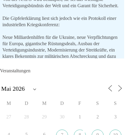
Verteidigungsbündnis der Welt und ein Garant für Sicherheit.
Die Gipfelerklärung liest sich jedoch wie ein Protokoll einer
industriellen Kriegskonferenz:
Neue Milliardenhilfen für die Ukraine, neue Verpflichtungen
für Europa, gigantische Rüstungsdeals, Ausbau der
Verteidigungsindustrie, Modernisierung der Streitkräfte, ein
klares Bekenntnis zur militärischen Abschreckung und dazu
die Forderung, der Iran dürfe keine Kernwaffe besitzen.
Veranstaltungen
Und wo war der Austausch über eine friedensorientierte
Politik?
🟩🟩🟦🟦🟥🟥🟧🟧
M
D
M
D
F
S
S
dieBasis fordert als einzige Partei in Deutschland den Austritt
aus der NATO. Ein Gipfel, der mehr nach Rüstungsdeal als
27
28
29
30
1
2
3
nach Friedenspolitik klingt, wird niemals Sicherheit schaffen,
ob nun in Deutschland oder weltweit.
4
5
6
7
8
9
10