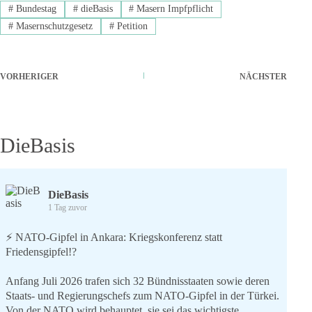
#
Bundestag
#
dieBasis
#
Masern Impfpflicht
#
Masernschutzgesetz
#
Petition
VORHERIGER
NÄCHSTER
DieBasis
DieBasis
1 Tag zuvor
⚡️ NATO-Gipfel in Ankara: Kriegskonferenz statt
Friedensgipfel!?
Anfang Juli 2026 trafen sich 32 Bündnisstaaten sowie deren
Staats- und Regierungschefs zum NATO-Gipfel in der Türkei.
Von der NATO wird behauptet, sie sei das wichtigste