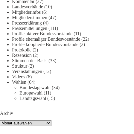
Kommentar
(37)
Landesverbände
(10)
Mitgliederinfos
(6)
38
7
8
Auf Facebook ansehen
Mitgliederstimmen
(47)
Presseerklärung
(4)
DieBasis
Pressemitteilungen
(111)
2 Tage(n) zuvor
Profile aktiver Bundesvorstände
(11)
Profile ehemaliger Bundesvorstände
(22)
Profile kooptierte Bundesvorstände
(2)
Jetzt dieBasis Sachsen-Anhalt unterstützen!
Protokolle
(2)
Rezension
(2)
Die Landtagswahl 2026 in Sachsen-Anhalt findet am 6.
Stimmen der Basis
(33)
September statt. Die Inhalte stehen – jetzt müssen sie gesehen,
Struktur
(2)
geteilt und diskutiert werden.
Veranstaltungen
(12)
Videos
(6)
Wahlen
(64)
Folge unseren Kanälen:
Bundestagswahl
(34)
Facebook:
Europawahl
(11)
https://www.facebook.com/groups/diebasissachsenanhalt/
Landtagswahl
(15)
Instragram:
https://www.instagram.com/die_basis_sachsen_anhalt/
Archiv
Tiktok:
https://www.tiktok.com/@diebasis_sachsenanhalt
X:
https://x.com/DieBasisLSA
Archiv
Youtube:
https://www.youtube.com/dieBasisSachsenAnhalt