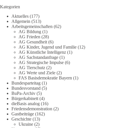
beschäftigte sich die Teilnehmer des Politischen
Kategorien
Frühschoppens der AG Strategische Impulse am 19. Juli 2026.
Aktuelles
(177)
Referent Frank Bothmann stellte die These auf, dass die
Allgemein
(513)
derzeit in Teilen der Umweltbewegung diskutierten
Arbeitsgemeinschaften
(62)
„Grundrechte der Natur“ weit über klassischen Naturschutz
AG Bildung
(1)
hinausreichen und grundlegende Fragen zum Menschenbild,
AG Frieden
(28)
zum Rechtsstaat und zur Demokratie aufwerfen. [...]
AG Gesundheit
(6)
AG Kinder, Jugend und Familie
(12)
AG Künstliche Intelligenz
(1)
👉 Hier weiterlesen:
https://diebasis-
AG Sachstandanfrage
(1)
partei.de/2026/07/grundrechte-der-natur-ein-angriff-auf-das-
AG Strategische Impulse
(6)
grundgesetz/
AG Tierschutz
(2)
AG Werte und Ziele
(2)
🟩🟩🟦🟦🟥🟥🟧🟧
FAS Basisdemokratie Bayern
(1)
Bundesparteitag
(1)
Bundesvorstand
(5)
Es ging weniger um fertige Antworten als um eine Debatte
BuPa-Archiv
(5)
darüber, wie Freiheit, Verantwortung, Naturschutz und
Bürgerkabinett
(4)
Grundrechte in einer demokratischen Gesellschaft künftig
dieBasis analog
(16)
miteinander in Einklang gebracht werden können.
Friedensdemonstration
(2)
Gastbeiträge
(162)
Geschichte
(13)
#dieBasis
#natur
#grundrechte
#grundgesetz
#demokratie
Ukraine
(2)