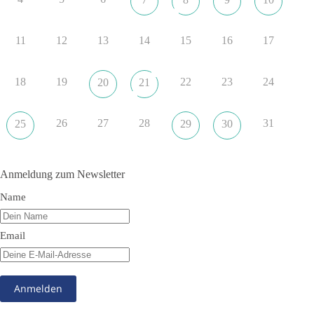
Quelle:
https://www.tagesschau.de/ausland/asien/nato-
erklaerung-ankara-100.html
11
12
13
14
15
16
17
#dieBasis
#NATO
#Gipfeltreffen
#Frieden
#Sicherheit
18
19
22
23
24
20
21
352
57
36
Auf Facebook ansehen
26
27
28
31
25
29
30
DieBasis
2 Tage(n) zuvor
Anmeldung zum Newsletter
Grundrechte der Natur – ein Angriff auf das Grundgesetz?
Name
Im Politischen Frühschoppen diskutieren die Teilnehmer das
Verhältnis von Mensch, Natur und Grundgesetz.
Email
Beitrag der AG Strategische Impulse
Kann die Natur Träger eigener Grundrechte sein? Oder würde
eine solche Entwicklung das Fundament unseres
Grundgesetzes sprengen? Mit dieser grundsätzlichen Frage