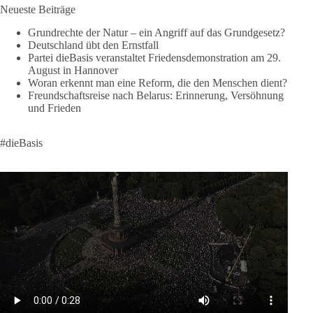
Neueste Beiträge
🟩🟩🟦🟦🟥🟥🟧🟧
Grundrechte der Natur – ein Angriff auf das Grundgesetz?
Like, teile und kommentiere unsere Beiträge, damit noch mehr
Deutschland übt den Ernstfall
Menschen mitbekommen, wofür wir stehen und warum es sich
Partei dieBasis veranstaltet Friedensdemonstration am 29.
August in Hannover
lohnt, dieBasis zu wählen.
Woran erkennt man eine Reform, die den Menschen dient?
Mehr Infos:
https://diebasis-st.de/wahlprogramm/
Freundschaftsreise nach Belarus: Erinnerung, Versöhnung
und Frieden
#dieBasis
#Landtagswahl
#SachsenAnhalt
#DeineStimmezählt
#jetztunterstützen
#dieBasis
58
6
14
Auf Facebook ansehen
DieBasis
2 Tage(n) zuvor
🔎 Über 100-mal keine Antwort.
Anthony Fauci, Immunologe und Berater des ehemaligen US-
Präsidenten, hat bei einer Anhörung des US-Senats auf mehr