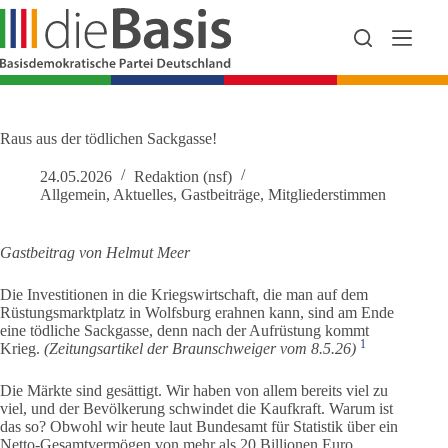
Zum
Inhalt
springen
Raus aus der tödlichen Sackgasse!
24.05.2026
Redaktion (nsf)
Allgemein
,
Aktuelles
,
Gastbeiträge
,
Mitgliederstimmen
Gastbeitrag von Helmut Meer
Die Investitionen in die Kriegswirtschaft, die man auf dem
Rüstungsmarktplatz in Wolfsburg erahnen kann, sind am Ende
eine tödliche Sackgasse, denn nach der Aufrüstung kommt
1
Krieg.
(Zeitungsartikel der Braunschweiger vom 8.5.26)
Die Märkte sind gesättigt. Wir haben von allem bereits viel zu
viel, und der Bevölkerung schwindet die Kaufkraft. Warum ist
das so? Obwohl wir heute laut Bundesamt für Statistik über ein
Netto-Gesamtvermögen von mehr als 20 Billionen Euro