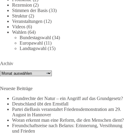
Die Ereignisse in Ceuta zeigen, wie schnell Menschen
Rezension
(2)
zwischen geopolitische Interessen geraten können.
Stimmen der Basis
(33)
Unabhängig davon, welche politischen oder diplomatischen
Struktur
(2)
Ursachen diese Krise im Einzelnen hatte, eines wird deutlich:
Veranstaltungen
(12)
Wenn Migration als Druckmittel eingesetzt oder von
Videos
(6)
Wahlen
(64)
Schleusernetzwerken ausgenutzt werden kann, verlieren am
Bundestagswahl
(34)
Ende immer die Menschen.
Europawahl
(11)
Landtagswahl
(15)
🟩🟩🟦🟦🟥🟥🟧🟧
Archiv
dieBasis meint:
Archiv
Wer Menschen für politische Interessen instrumentalisiert,
verliert den Menschen aus dem Blick.
Neueste Beiträge
Europa braucht eine Migrationspolitik, die auf drei
Grundrechte der Natur – ein Angriff auf das Grundgesetz?
Grundpfeilern beruht:
Deutschland übt den Ernstfall
Partei dieBasis veranstaltet Friedensdemonstration am 29.
August in Hannover
✅ Achtung der Menschenwürde
Woran erkennt man eine Reform, die den Menschen dient?
✅ Wahrung rechtsstaatlicher Verfahren
Freundschaftsreise nach Belarus: Erinnerung, Versöhnung
✅ Verantwortung statt Symbolpolitik
und Frieden