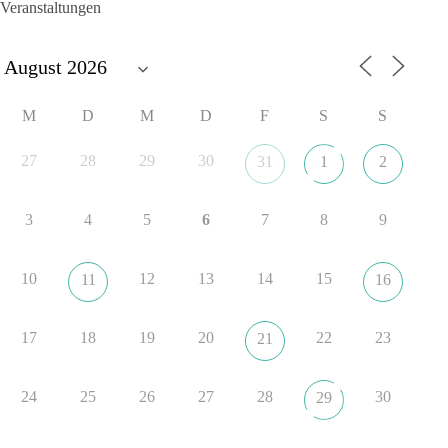
💬 Was ist dir wichtiger: der Absender eines Antrags oder das
Veranstaltungen
Ergebnis für Sachsen-Anhalt?
#dieBasis
#sachsenanhalt
#ltw2026
#landtagswahl
👉 Folgen:
M
D
M
D
F
S
S
https://www.facebook.com/groups/diebasissachsenanhalt/
27
28
29
30
31
1
2
8
4
1
Auf Facebook ansehen
3
4
5
6
7
8
9
DieBasis
1 Tag zuvor
10
12
13
14
15
11
16
⚡ Vorsorge ist richtig. Aber Vorsorge ersetzt keine verlässliche
Energiepolitik!
17
18
19
20
22
23
21
Nach Recherchen von Apollo News bereitet die
Bundesnetzagentur mit einer „Sicherheitsplattform Strom“
24
25
26
27
28
30
29
Maßnahmen für den Fall einer länger anhaltenden
Strommangellage vor. Große Industrieunternehmen sollen im