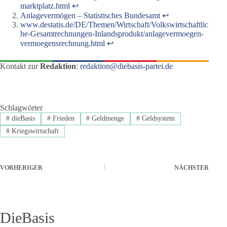
marktplatz.html
↩︎
Anlagevermögen – Statistisches Bundesamt
↩︎
www.destatis.de/DE/Themen/Wirtschaft/Volkswirtschaftlic
he-Gesamtrechnungen-Inlandsprodukt/anlagevermoegen-
vermoegensrechnung.html
↩︎
Kontakt zur
Redaktion
:
redaktion@diebasis-partei.de
Schlagwörter
#
dieBasis
#
Frieden
#
Geldmenge
#
Geldsystem
#
Kriegswirtschaft
VORHERIGER
NÄCHSTER
DieBasis