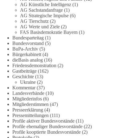
AG Künstliche Intelligenz
(1)
stromausfalle-der-bundesnetzagentur-zr-94423201.html?
AG Sachstandanfrage
(1)
utm_source=chatgpt.com
AG Strategische Impulse
(6)
AG Tierschutz
(2)
🟩🟩🟦🟦🟥🟥🟧🟧
AG Werte und Ziele
(2)
FAS Basisdemokratie Bayern
(1)
Bundesparteitag
(1)
Wieder ein Beispiel dafür, warum wir 1 Milliarde für freie
Bundesvorstand
(5)
Medien fordern sollten: 👉 Jetzt Petition unterzeichnen
BuPa-Archiv
(5)
Bürgerkabinett
(4)
#dieBasis
#Energie
#Versorgungssicherheit
#Infrastruktur
dieBasis analog
(16)
#Technologieoffen
#Resilienz
Friedensdemonstration
(2)
Gastbeiträge
(162)
Geschichte
(13)
Ukraine
(2)
158
26
69
Auf Facebook ansehen
Kommentar
(37)
Landesverbände
(10)
Mitgliederinfos
(6)
DieBasis
Mitgliederstimmen
(47)
2 Tage(n) zuvor
Presseerklärung
(4)
Pressemitteilungen
(111)
🌍 Migration darf niemals zum politischen Druckmittel
Profile aktiver Bundesvorstände
(11)
werden.
Profile ehemaliger Bundesvorstände
(22)
Profile kooptierte Bundesvorstände
(2)
Protokolle
(2)