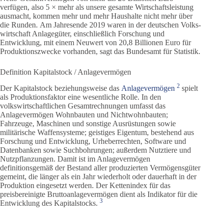
verfügen, also 5 × mehr als unsere gesamte Wirtschaftsleistung
ausmacht, kommen mehr und mehr Haushalte nicht mehr über
die Runden. Am Jahresende 2019 waren in der deutschen Volks­
wirtschaft Anlagegüter, einschließlich Forschung und
Entwicklung, mit einem Neuwert von 20,8 Billionen Euro für
Produktions­zwecke vorhanden, sagt das Bundesamt für Statistik.
Definition Kapitalstock / Anlagevermögen
2
Der Kapital­stock beziehungs­weise das
Anlagevermögen
spielt
als Produktions­faktor eine wesentliche Rolle. In den
volkswirtschaftlichen Gesamtrechnungen umfasst das
Anlagevermögen Wohnbauten und Nichtwohnbauten;
Fahrzeuge, Maschinen und sonstige Ausrüstungen sowie
militärische Waffensysteme; geistiges Eigentum, bestehend aus
Forschung und Entwicklung, Urheberrechten, Software und
Datenbanken sowie Suchbohrungen; außerdem Nutztiere und
Nutzpflanzungen. Damit ist im Anlagevermögen
definitionsgemäß der Bestand aller produzierten Vermögensgüter
gemeint, die länger als ein Jahr wiederholt oder dauerhaft in der
Produktion eingesetzt werden. Der Kettenindex für das
preisbereinigte Bruttoanlage­vermögen dient als Indikator für die
3
Entwicklung des Kapitalstocks.