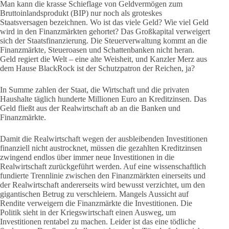
Man kann die krasse Schieflage von Geldvermögen zum
Bruttoinlandsprodukt (BIP) nur noch als groteskes
Staatsversagen bezeichnen. Wo ist das viele Geld? Wie viel Geld
wird in den Finanzmärkten gehortet? Das Großkapital verweigert
sich der Staatsfinanzierung. Die Steuerverwaltung kommt an die
Finanzmärkte, Steueroasen und Schattenbanken nicht heran.
Geld regiert die Welt – eine alte Weisheit, und Kanzler Merz aus
dem Hause BlackRock ist der Schutzpatron der Reichen, ja?
In Summe zahlen der Staat, die Wirtschaft und die privaten
Haushalte täglich hunderte Millionen Euro an Kreditzinsen. Das
Geld fließt aus der Realwirtschaft ab an die Banken und
Finanzmärkte.
Damit die Realwirtschaft wegen der ausbleibenden Investitionen
finanziell nicht austrocknet, müssen die gezahlten Kreditzinsen
zwingend endlos über immer neue Investitionen in die
Realwirtschaft zurückgeführt werden. Auf eine wissenschaftlich
fundierte Trennlinie zwischen den Finanzmärkten einerseits und
der Realwirtschaft andererseits wird bewusst verzichtet, um den
gigantischen Betrug zu verschleiern. Mangels Aussicht auf
Rendite verweigern die Finanzmärkte die Investitionen. Die
Politik sieht in der Kriegswirtschaft einen Ausweg, um
Investitionen rentabel zu machen. Leider ist das eine tödliche