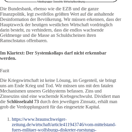
Die Bundesbank, ebenso wie die EZB und die ganze
Finanzpolitik, legt zweifellos größten Wert auf die anhaltende
Desinformation der Bevölkerung. Wir müssen erkennen, dass der
Hauptzweck der heutigen westlichen Wirtschaft vordringlich
darin besteht, zu verhindern, dass die endlos wachsende
Geldmenge und die Masse an Schuldscheinen ihren
Ramschstatus offenbaren.
Im Klartext: Der Systemkollaps darf nicht erkennbar
werden.
Fazit
Die Kriegswirtschaft ist keine Lösung, im Gegenteil, sie bringt
uns am Ende Krieg und Tod. Wir müssen uns mit den fatalen
Mechanismen unseres Geldsystems befassen. Zins und
Zinseszins sind eine wuchernde Krebsgeschwulst. Dividiert man
die
Schlüsselzahl 73
durch den jeweiligen Zinssatz, erhält man
grob die Verdopplungszeit für das eingesetzte Kapital.
https://www.braunschweiger-
zeitung.de/wirtschaft/article411943746/vom-mittelstand-
fuers-militaer-wolfsburgs-diskreter-ruestungs-