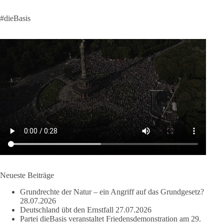
Krisen dürfen nicht verwaltet werden, sie müssen verhindert
#dieBasis
werden. Das gelingt nur durch eine Politik, die Fluchtursachen
bekämpft, Schleuserkriminalität entschlossen entgegentritt und
Migration nicht zum Gegenstand geopolitischer Machtspiele
werden lässt.
Der Mensch darf niemals zum Spielball politischer Interessen
werden.
#dieBasis
#Migration
#Europa
#Menschenwürde
#Rechtsstaat
#Frieden
#Subsidiarität
41
15
5
Auf Facebook ansehen
DieBasis
Neueste Beiträge
2 Tage(n) zuvor
Grundrechte der Natur – ein Angriff auf das Grundgesetz?
28.07.2026
Deutschland übt den Ernstfall
27.07.2026
Partei dieBasis veranstaltet Friedensdemonstration am 29.