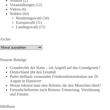
Struktur
(2)
Veranstaltungen
(12)
DieBasis
Videos
(6)
1 Tag zuvor
Wahlen
(64)
Bundestagswahl
(34)
⚡️ NATO-Gipfel in Ankara: Kriegskonferenz statt
Europawahl
(11)
Friedensgipfel!?
Landtagswahl
(15)
Anfang Juli 2026 trafen sich 32 Bündnisstaaten sowie deren
Archiv
Staats- und Regierungschefs zum NATO-Gipfel in der Türkei.
Von der NATO wird behauptet, sie sei das wichtigste
Archiv
Verteidigungsbündnis der Welt und ein Garant für Sicherheit.
Neueste Beiträge
Die Gipfelerklärung liest sich jedoch wie ein Protokoll einer
industriellen Kriegskonferenz:
Grundrechte der Natur – ein Angriff auf das Grundgesetz?
Deutschland übt den Ernstfall
Partei dieBasis veranstaltet Friedensdemonstration am 29.
Neue Milliardenhilfen für die Ukraine, neue Verpflichtungen
August in Hannover
für Europa, gigantische Rüstungsdeals, Ausbau der
Woran erkennt man eine Reform, die den Menschen dient?
Verteidigungsindustrie, Modernisierung der Streitkräfte, ein
Freundschaftsreise nach Belarus: Erinnerung, Versöhnung
klares Bekenntnis zur militärischen Abschreckung und dazu
und Frieden
die Forderung, der Iran dürfe keine Kernwaffe besitzen.
#dieBasis
Und wo war der Austausch über eine friedensorientierte