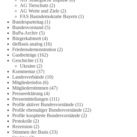
AG Tierschutz
(2)
AG Werte und Ziele
(2)
Quelle:
https://www.nzz.ch/der-andere-blick/fehlschlag-
FAS Basisdemokratie Bayern
(1)
energiewende-warum-deutschland-trotz-rekordausbau-von-
Bundesparteitag
(1)
wind-und-sonnenkraft-weniger-strom-erzeugt-ld.10006607
Bundesvorstand
(5)
BuPa-Archiv
(5)
🟩🟩🟦🟦🟥🟥🟧🟧
Bürgerkabinett
(4)
dieBasis analog
(16)
Friedensdemonstration
(2)
„Wir brauchen dringend wettbewerbsfähige Energiepreise und
Gastbeiträge
(162)
eine ideologiefreie Diskussion“, meint der Demokratie-
Geschichte
(13)
Bestatter.
Ukraine
(2)
Kommentar
(37)
Wie siehst du das?
Landesverbände
(10)
Mitgliederinfos
(6)
Mitgliederstimmen
(47)
🤝 Jetzt Politik für die Menschen mitgestalten:
Presseerklärung
(4)
https://diebasis.de/mitgliedschaft/
Pressemitteilungen
(111)
Profile aktiver Bundesvorstände
(11)
#dieBasis
#energiewende
#strompreise
#wettbewerb
Profile ehemaliger Bundesvorstände
(22)
Profile kooptierte Bundesvorstände
(2)
Protokolle
(2)
Rezension
(2)
40
7
Auf Facebook ansehen
Stimmen der Basis
(33)