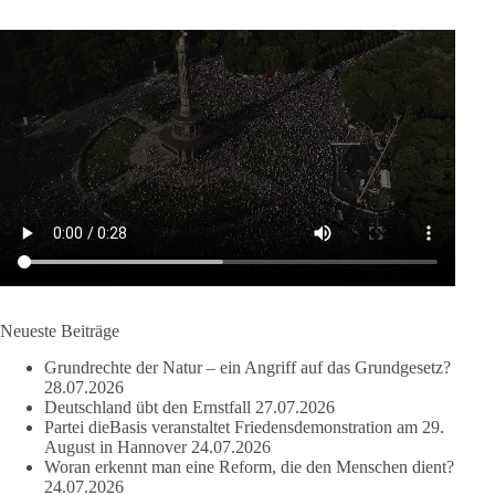
Politik?
🟩🟩🟦🟦🟥🟥🟧🟧
dieBasis fordert als einzige Partei in Deutschland den Austritt
aus der NATO. Ein Gipfel, der mehr nach Rüstungsdeal als
nach Friedenspolitik klingt, wird niemals Sicherheit schaffen,
ob nun in Deutschland oder weltweit.
Quelle:
https://www.tagesschau.de/ausland/asien/nato-
erklaerung-ankara-100.html
#dieBasis
#NATO
#Gipfeltreffen
#Frieden
#Sicherheit
Neueste Beiträge
Grundrechte der Natur – ein Angriff auf das Grundgesetz?
664
137
66
Auf Facebook ansehen
28.07.2026
Deutschland übt den Ernstfall
27.07.2026
Partei dieBasis veranstaltet Friedensdemonstration am 29.
DieBasis
August in Hannover
24.07.2026
2 Tage(n) zuvor
Woran erkennt man eine Reform, die den Menschen dient?
24.07.2026