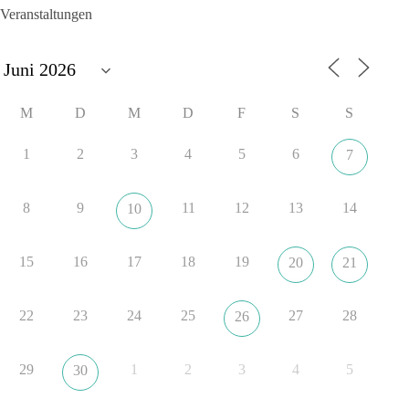
Ablehnung. Keine politische Verschmelzung.
Veranstaltungen
💬 Was ist dir wichtiger: feste Lager oder unabhängige
Entscheidungen? 👇
#dieBasis
#SachsenAnhalt
#Landtagswahl2026
#Kooperation
M
D
M
D
F
S
S
#Sachpolitik
1
2
3
4
5
6
7
6
2
Auf Facebook ansehen
8
9
11
12
13
14
10
DieBasis
10 Stunden zuvor
15
16
17
18
19
20
21
„Plandemie-Logik Reloaded“
22
23
24
25
27
28
26
Sie sagten immer und immer wieder: „Nur die Impfung rettet
uns!“
Wir sagen heute: Die politischen Ansagen hätten fast mehr
29
1
2
3
4
5
30
Menschen umgebracht als das Virus selbst.