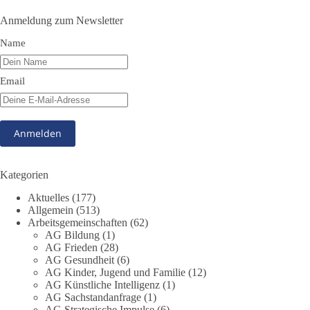
🟩🟩🟦🟦🟥🟥🟧🟧
Anmeldung zum Newsletter
👉 Teile diesen Beitrag, bevor die nächste Staffel wieder so
Name
absurd wird.
🤝 Jetzt Mitglied werden:
https://diebasis.de/mitgliedschaft/
Email
#dieBasis
#Meme
#Plandemie
#Corona
#Impfung
348
28
53
Auf Facebook ansehen
Kategorien
DieBasis
Aktuelles
(177)
1 Tag zuvor
Allgemein
(513)
Arbeitsgemeinschaften
(62)
AG Bildung
(1)
Stimmen der dieBasis – heute mit dem „Demokratie-Bestatter“
AG Frieden
(28)
AG Gesundheit
(6)
Die Energiewende ist bisher kein Erfolg, sondern ein teures,
AG Kinder, Jugend und Familie
(12)
ineffizientes Unterfangen. Dies belegt eine Auswertung der
AG Künstliche Intelligenz
(1)
NZZ, wonach die Energiewende den Strom nicht billiger,
AG Sachstandanfrage
(1)
sondern teurer gemacht hat.
AG Strategische Impulse
(6)