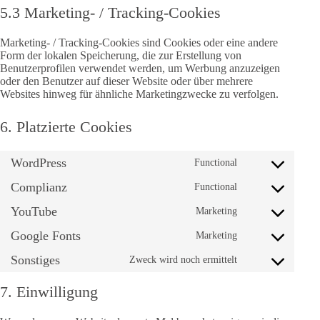
5.3 Marketing- / Tracking-Cookies
Marketing- / Tracking-Cookies sind Cookies oder eine andere
Form der lokalen Speicherung, die zur Erstellung von
Benutzerprofilen verwendet werden, um Werbung anzuzeigen
oder den Benutzer auf dieser Website oder über mehrere
Websites hinweg für ähnliche Marketingzwecke zu verfolgen.
6. Platzierte Cookies
WordPress
Functional
Consent
to
Complianz
Functional
service
Consent
wordpress
to
YouTube
Marketing
service
Consent
complianz
to
Google Fonts
Marketing
service
Consent
youtube
to
Sonstiges
Zweck wird noch ermittelt
service
Consent
google-
to
fonts
service
7. Einwilligung
sonstiges