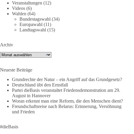
Feind“ statt.
Veranstaltungen
(12)
Videos
(6)
Wahlen
(64)
Hier ein Auszug aus der Rede von der
Bundestagswahl
(34)
Bundestagsabgeordneten Sevim Dağdelen (BSW).
Europawahl
(11)
Landtagswahl
(15)
„Wir müssen Nein sagen zu diesem stinkenden
Revanchismus!“
Archiv
👉 Hier geht es zum vollständigen Video:
Archiv
https://www.youtube.com/live/a9hOswSNg4I?
si=2b_C6GgNY9EB-rXw
Neueste Beiträge
🟩🟩🟦🟦🟥🟥🟧🟧
Grundrechte der Natur – ein Angriff auf das Grundgesetz?
Deutschland übt den Ernstfall
❤️ Wir freuen uns über deine Unterstützung:
Partei dieBasis veranstaltet Friedensdemonstration am 29.
August in Hannover
https://diebasis.de/spenden/
Woran erkennt man eine Reform, die den Menschen dient?
Freundschaftsreise nach Belarus: Erinnerung, Versöhnung
#dieBasis
#frieden
#russandistnichtunserFeind
#friedenspartei
und Frieden
#dieBasis
377
168
37
Auf Facebook ansehen