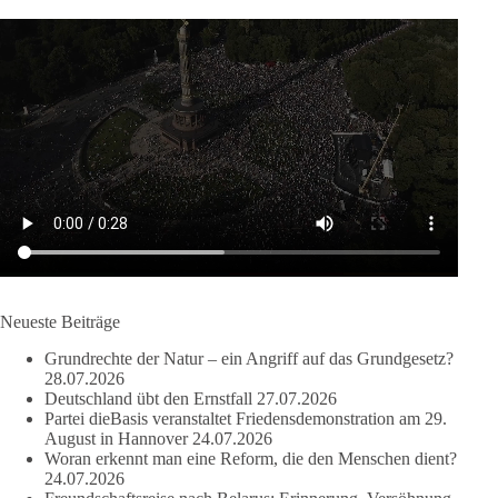
DieBasis
1 Tag zuvor
Wusstest du, dass ein guter Antrag nicht besser oder schlechter
wird, nur weil er von einer bestimmten Partei kommt?
Sachsen-Anhalt braucht Lösungen für Schule, Pflege,
Wirtschaft, Infrastruktur und die Kommunen. Diese Probleme
werden nicht kleiner, wenn im Landtag zuerst auf Parteifarbe
und erst danach auf den Inhalt geschaut wird.
🟩🟩🟦🟦🟥🟥🟧🟧
Neueste Beiträge
dieBasis Sachsen-Anhalt steht für Kooperation in Sachfragen.
Grundrechte der Natur – ein Angriff auf das Grundgesetz?
Jeder Antrag soll danach bewertet werden, ob er dem Land
28.07.2026
und den Menschen wirklich nützt.
Deutschland übt den Ernstfall
27.07.2026
Zustimmung, wenn ein Vorschlag sinnvoll ist. Ablehnung,
Partei dieBasis veranstaltet Friedensdemonstration am 29.
wenn er Sachsen-Anhalt nicht weiterbringt.
August in Hannover
24.07.2026
Woran erkennt man eine Reform, die den Menschen dient?
💬 Was ist dir wichtiger: der Absender eines Antrags oder das
24.07.2026