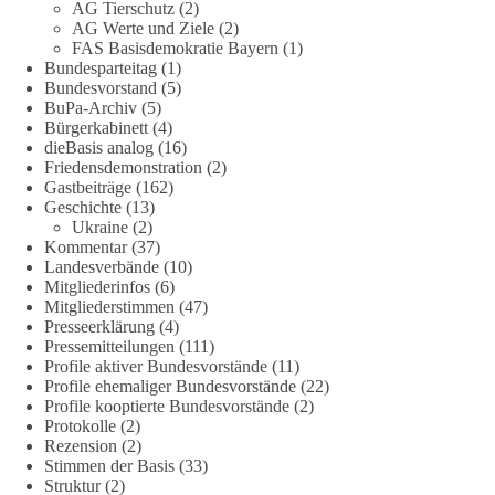
AG Tierschutz
(2)
Ohne Denkverbote, ohne Vorverurteilungen und ohne Tabus.
AG Werte und Ziele
(2)
FAS Basisdemokratie Bayern
(1)
Bundesparteitag
(1)
Quellen:
https://apnews.com/article/fauci-diaries-covid-origins-
Bundesvorstand
(5)
rand-paul-6b25da9f75a0becbaf2886ab22643e67
und
BuPa-Archiv
(5)
https://www.tichyseinblick.de/kolumnen/aus-aller-welt/usa-
Bürgerkabinett
(4)
tagebuch-fauci-corona-impfung/
dieBasis analog
(16)
Friedensdemonstration
(2)
#dieBasis
#Corona
#Aufarbeitung
#Transparenz
#Demokratie
Gastbeiträge
(162)
Geschichte
(13)
#Vertrauen
Ukraine
(2)
Kommentar
(37)
Landesverbände
(10)
Mitgliederinfos
(6)
239
36
60
Auf Facebook ansehen
Mitgliederstimmen
(47)
Presseerklärung
(4)
DieBasis
Pressemitteilungen
(111)
1 Tag zuvor
Profile aktiver Bundesvorstände
(11)
Profile ehemaliger Bundesvorstände
(22)
Profile kooptierte Bundesvorstände
(2)
🕊 Wir wollen den Krieg mit Russland nicht!
Protokolle
(2)
Rezension
(2)
Am 20. Juni 2026 fand in Berlin am Brandenburger Tor die
Stimmen der Basis
(33)
Demonstration mit dem Motto „Russland ist nicht unser
Struktur
(2)