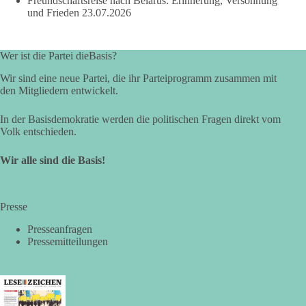
Freundschaftsreise nach Belarus: Erinnerung, Versöhnung
Ergebnis für Sachsen-Anhalt?
und Frieden
23.07.2026
#dieBasis
#sachsenanhalt
#ltw2026
#landtagswahl
Wer ist die Partei dieBasis?
👉 Folgen:
https://www.facebook.com/groups/diebasissachsenanhalt/
Wir sind eine neue Partei, die ihr Parteiprogramm zusammen mit
den Mitgliedern entwickelt.
In der Basisdemokratie werden die politischen Fragen direkt vom
24
6
2
Auf Facebook ansehen
Volk entschieden.
DieBasis
Wir alle sind die Basis!
2 Tage(n) zuvor
⚡ Vorsorge ist richtig. Aber Vorsorge ersetzt keine verlässliche
Presse
Energiepolitik!
Presseanfragen
Nach Recherchen von Apollo News bereitet die
Pressemitteilungen
Bundesnetzagentur mit einer „Sicherheitsplattform Strom“
Maßnahmen für den Fall einer länger anhaltenden
Strommangellage vor. Große Industrieunternehmen sollen im
Ernstfall ihren Stromverbrauch reduzieren oder ihre