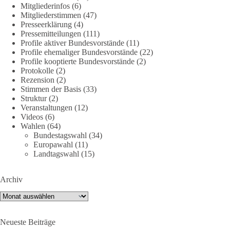
Mitgliederinfos
(6)
Mitgliederstimmen
(47)
🤝 Jetzt Politik für die Menschen mitgestalten:
Presseerklärung
(4)
https://diebasis.de/mitgliedschaft/
Pressemitteilungen
(111)
Profile aktiver Bundesvorstände
(11)
#dieBasis
#energiewende
#strompreise
#wettbewerb
Profile ehemaliger Bundesvorstände
(22)
Profile kooptierte Bundesvorstände
(2)
Protokolle
(2)
Rezension
(2)
40
7
Auf Facebook ansehen
Stimmen der Basis
(33)
Struktur
(2)
Veranstaltungen
(12)
DieBasis
Videos
(6)
2 Tage(n) zuvor
Wahlen
(64)
Bundestagswahl
(34)
⚡️ NATO-Gipfel in Ankara: Kriegskonferenz statt
Europawahl
(11)
Friedensgipfel!?
Landtagswahl
(15)
Anfang Juli 2026 trafen sich 32 Bündnisstaaten sowie deren
Archiv
Staats- und Regierungschefs zum NATO-Gipfel in der Türkei.
Von der NATO wird behauptet, sie sei das wichtigste
Archiv
Verteidigungsbündnis der Welt und ein Garant für Sicherheit.
Neueste Beiträge
Die Gipfelerklärung liest sich jedoch wie ein Protokoll einer