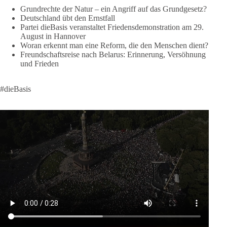
industriellen Kriegskonferenz:
Grundrechte der Natur – ein Angriff auf das Grundgesetz?
Deutschland übt den Ernstfall
Partei dieBasis veranstaltet Friedensdemonstration am 29.
Neue Milliardenhilfen für die Ukraine, neue Verpflichtungen
August in Hannover
für Europa, gigantische Rüstungsdeals, Ausbau der
Woran erkennt man eine Reform, die den Menschen dient?
Verteidigungsindustrie, Modernisierung der Streitkräfte, ein
Freundschaftsreise nach Belarus: Erinnerung, Versöhnung
klares Bekenntnis zur militärischen Abschreckung und dazu
und Frieden
die Forderung, der Iran dürfe keine Kernwaffe besitzen.
#dieBasis
Und wo war der Austausch über eine friedensorientierte
Politik?
🟩🟩🟦🟦🟥🟥🟧🟧
dieBasis fordert als einzige Partei in Deutschland den Austritt
aus der NATO. Ein Gipfel, der mehr nach Rüstungsdeal als
nach Friedenspolitik klingt, wird niemals Sicherheit schaffen,
ob nun in Deutschland oder weltweit.
Quelle:
https://www.tagesschau.de/ausland/asien/nato-
erklaerung-ankara-100.html