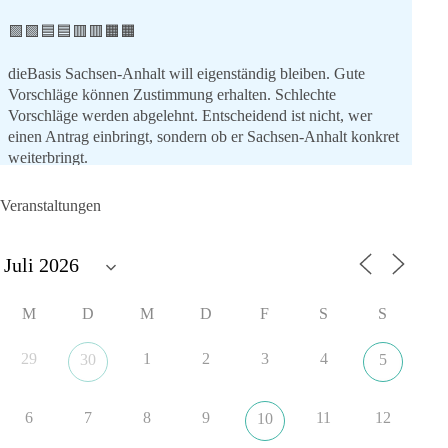
🟩🟩🟦🟦🟥🟥🟧🟧
dieBasis Sachsen-Anhalt will eigenständig bleiben. Gute
Vorschläge können Zustimmung erhalten. Schlechte
Vorschläge werden abgelehnt. Entscheidend ist nicht, wer
einen Antrag einbringt, sondern ob er Sachsen-Anhalt konkret
weiterbringt.
Keine automatische Zustimmung. Keine automatische
Ablehnung. Keine politische Verschmelzung.
Veranstaltungen
💬 Was ist dir wichtiger: feste Lager oder unabhängige
Entscheidungen? 👇
#dieBasis
#SachsenAnhalt
#Landtagswahl2026
#Kooperation
M
D
M
D
F
S
S
#Sachpolitik
29
1
2
3
4
30
5
6
2
Auf Facebook ansehen
6
7
8
9
11
12
10
DieBasis