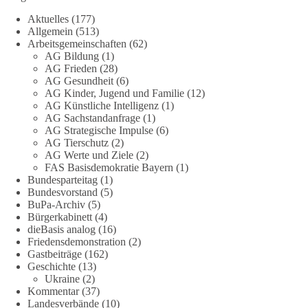
DieBasis
Aktuelles
(177)
2 Tage(n) zuvor
Allgemein
(513)
Arbeitsgemeinschaften
(62)
AG Bildung
(1)
Stimmen der dieBasis – heute mit dem „Demokratie-Bestatter“
AG Frieden
(28)
AG Gesundheit
(6)
Die Energiewende ist bisher kein Erfolg, sondern ein teures,
AG Kinder, Jugend und Familie
(12)
ineffizientes Unterfangen. Dies belegt eine Auswertung der
AG Künstliche Intelligenz
(1)
NZZ, wonach die Energiewende den Strom nicht billiger,
AG Sachstandanfrage
(1)
sondern teurer gemacht hat.
AG Strategische Impulse
(6)
AG Tierschutz
(2)
AG Werte und Ziele
(2)
Quelle:
https://www.nzz.ch/der-andere-blick/fehlschlag-
FAS Basisdemokratie Bayern
(1)
energiewende-warum-deutschland-trotz-rekordausbau-von-
Bundesparteitag
(1)
wind-und-sonnenkraft-weniger-strom-erzeugt-ld.10006607
Bundesvorstand
(5)
BuPa-Archiv
(5)
🟩🟩🟦🟦🟥🟥🟧🟧
Bürgerkabinett
(4)
dieBasis analog
(16)
Friedensdemonstration
(2)
„Wir brauchen dringend wettbewerbsfähige Energiepreise und
Gastbeiträge
(162)
eine ideologiefreie Diskussion“, meint der Demokratie-
Geschichte
(13)
Bestatter.
Ukraine
(2)
Kommentar
(37)
Wie siehst du das?
Landesverbände
(10)