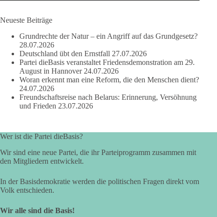
#dieBasis
#NATO
#Gipfeltreffen
#Frieden
#Sicherheit
Neueste Beiträge
Grundrechte der Natur – ein Angriff auf das Grundgesetz?
664
137
66
Auf Facebook ansehen
28.07.2026
Deutschland übt den Ernstfall
27.07.2026
Partei dieBasis veranstaltet Friedensdemonstration am 29.
DieBasis
August in Hannover
24.07.2026
3 Tage(n) zuvor
Woran erkennt man eine Reform, die den Menschen dient?
24.07.2026
Grundrechte der Natur – ein Angriff auf das Grundgesetz?
Freundschaftsreise nach Belarus: Erinnerung, Versöhnung
und Frieden
23.07.2026
Im Politischen Frühschoppen diskutieren die Teilnehmer das
Verhältnis von Mensch, Natur und Grundgesetz.
Wer ist die Partei dieBasis?
Beitrag der AG Strategische Impulse
Wir sind eine neue Partei, die ihr Parteiprogramm zusammen mit
den Mitgliedern entwickelt.
Kann die Natur Träger eigener Grundrechte sein? Oder würde
eine solche Entwicklung das Fundament unseres
In der Basisdemokratie werden die politischen Fragen direkt vom
Grundgesetzes sprengen? Mit dieser grundsätzlichen Frage
Volk entschieden.
beschäftigte sich die Teilnehmer des Politischen
Frühschoppens der AG Strategische Impulse am 19. Juli 2026.
Wir alle sind die Basis!
Referent Frank Bothmann stellte die These auf, dass die