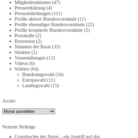
Mitgliederstimmen
(47)
dieBasis fordert deshalb weiterhin eine
Presseerklärung
(4)
unabhängige, vollständige und transparente
Pressemitteilungen
(111)
Aufarbeitung der Corona-Politik. Ohne
Profile aktiver Bundesvorstände
(11)
Profile ehemaliger Bundesvorstände
(22)
Denkverbote, ohne Vorverurteilungen und ohne
Profile kooptierte Bundesvorstände
(2)
Tabus.
Protokolle
(2)
Rezension
(2)
Quellen:
https://apnews.com/article/fauci-diaries-
Stimmen der Basis
(33)
covid-origins-rand-paul-
Struktur
(2)
6b25da9f75a0becbaf2886ab22643e67
und
Veranstaltungen
(12)
Videos
(6)
https://www.tichyseinblick.de/kolumnen/aus-aller-
Wahlen
(64)
welt/usa-tagebuch-fauci-corona-impfung/
Bundestagswahl
(34)
Europawahl
(11)
#dieBasis
#Corona
#Aufarbeitung
#Transparenz
Landtagswahl
(15)
#Demokratie
#Vertrauen
Archiv
Archiv
239
36
60
Auf Facebook ansehen
Neueste Beiträge
DieBasis
2 Tage(n) zuvor
Grundrechte der Natur – ein Angriff auf das