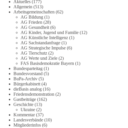
Die Corona-Zeit ist noch lange nicht
Aktuelles
(177)
Allgemein
(513)
aufgearbeitet.
Arbeitsgemeinschaften
(62)
AG Bildung
(1)
Auch in Deutschland warten viele Menschen bis
AG Frieden
(28)
heute auf Antworten:
AG Gesundheit
(6)
AG Kinder, Jugend und Familie
(12)
❓ Wie wurden politische Entscheidungen
AG Künstliche Intelligenz
(1)
AG Sachstandanfrage
(1)
getroffen?
AG Strategische Impulse
(6)
❓ Welche Maßnahmen waren notwendig und
AG Tierschutz
(2)
welche nicht?
AG Werte und Ziele
(2)
❓Und wer übernimmt die Verantwortung für die
FAS Basisdemokratie Bayern
(1)
massiven Folgen für Kinder, Familien,
Bundesparteitag
(1)
Unternehmen und das Vertrauen in unseren
Bundesvorstand
(5)
BuPa-Archiv
(5)
Rechtsstaat?
Bürgerkabinett
(4)
dieBasis analog
(16)
🟩🟩🟦🟦🟥🟥🟧🟧
Friedensdemonstration
(2)
Gastbeiträge
(162)
Eine demokratische Gesellschaft lebt nicht davon,
Geschichte
(13)
unbequeme Fragen zu vermeiden. Sie lebt davon,
Ukraine
(2)
Kommentar
(37)
Fragen offen zu stellen und transparent zu
Landesverbände
(10)
beantworten.
Mitgliederinfos
(6)