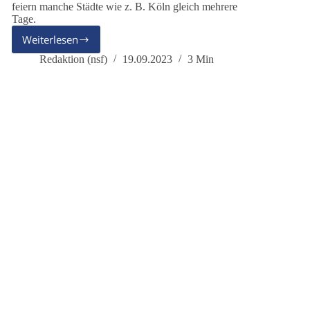
feiern manche Städte wie z. B. Köln gleich mehrere
Tage.
Weiterlesen
dieBasis
AG
Redaktion (nsf)
19.09.2023
3 Min
Kindeswohl: Gedanken
zum
Weltkindertag
2023