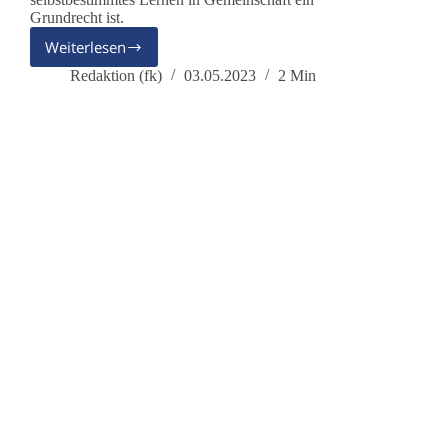
Grundrecht ist.
Weiterlesen
Bildungskollaps
–
Redaktion (fk)
03.05.2023
2 Min
was
kommt
danach?