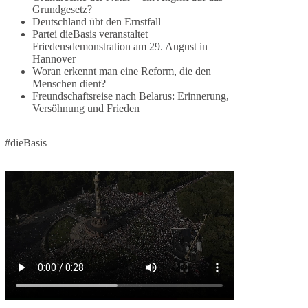
Grundgesetz?
🕊 Wir wollen den Krieg mit Russland nicht!
Deutschland übt den Ernstfall
Partei dieBasis veranstaltet
Am 20. Juni 2026 fand in Berlin am
Friedensdemonstration am 29. August in
Hannover
Brandenburger Tor die Demonstration mit dem
Woran erkennt man eine Reform, die den
Motto „Russland ist nicht unser Feind“ statt.
Menschen dient?
Freundschaftsreise nach Belarus: Erinnerung,
Hier ein Auszug aus der Rede von der
Versöhnung und Frieden
Bundestagsabgeordneten Sevim Dağdelen
(BSW).
#dieBasis
„Wir müssen Nein sagen zu diesem stinkenden
Revanchismus!“
👉 Hier geht es zum vollständigen Video:
https://www.youtube.com/live/a9hOswSNg4I?
si=2b_C6GgNY9EB-rXw
🟩🟩🟦🟦🟥🟥🟧🟧
❤️ Wir freuen uns über deine Unterstützung:
https://diebasis.de/spenden/