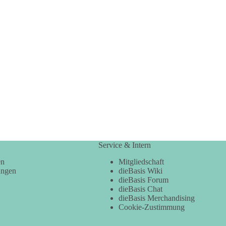
Service & Intern
en
Mitgliedschaft
ungen
dieBasis Wiki
dieBasis Forum
dieBasis Chat
dieBasis Merchandising
Cookie-Zustimmung