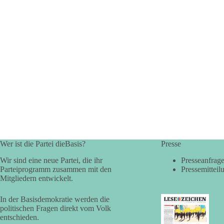
Wer ist die Partei dieBasis?
Presse
Wir sind eine neue Partei, die ihr
Presseanfrag
Parteiprogramm zusammen mit den
Pressemitteil
Mitgliedern entwickelt.
In der Basisdemokratie werden die
politischen Fragen direkt vom Volk
entschieden.