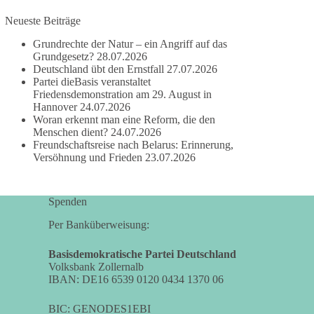
Neueste Beiträge
#dieBasis
#frieden
#russandistnichtunserFeind
#friedenspartei
Grundrechte der Natur – ein Angriff auf das
Grundgesetz?
28.07.2026
Deutschland übt den Ernstfall
27.07.2026
Partei dieBasis veranstaltet
377
168
37
Auf Facebook ansehen
Friedensdemonstration am 29. August in
Hannover
24.07.2026
Woran erkennt man eine Reform, die den
DieBasis
Menschen dient?
24.07.2026
2 Tage(n) zuvor
Freundschaftsreise nach Belarus: Erinnerung,
Versöhnung und Frieden
23.07.2026
Wusstest du, dass ein guter Antrag nicht besser
oder schlechter wird, nur weil er von einer
bestimmten Partei kommt?
Spenden
Sachsen-Anhalt braucht Lösungen für Schule,
Per Banküberweisung:
Pflege, Wirtschaft, Infrastruktur und die
Kommunen. Diese Probleme werden nicht
Basisdemokratische Partei Deutschland
Volksbank Zollernalb
kleiner, wenn im Landtag zuerst auf Parteifarbe
IBAN: DE16 6539 0120 0434 1370 06
und erst danach auf den Inhalt geschaut wird.
BIC: GENODES1EBI
🟩🟩🟦🟦🟥🟥🟧🟧