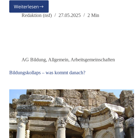
Weiterlesen
Haben
die
Redaktion (nsf)
27.05.2025
2 Min
Interessen
von
Schulen
und
Technologiekonzernen
Vorrang
vor
AG Bildung
,
Allgemein
,
Arbeitsgemeinschaften
Schülerinteressen?
Bildungskollaps – was kommt danach?