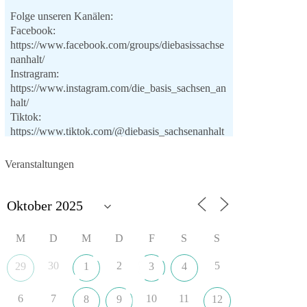
Folge unseren Kanälen:
Facebook:
https://www.facebook.com/groups/diebasissachse
nanhalt/
Instragram:
https://www.instagram.com/die_basis_sachsen_an
halt/
Tiktok:
https://www.tiktok.com/@diebasis_sachsenanhalt
X:
https://x.com/DieBasisLSA
Youtube:
Veranstaltungen
https://www.youtube.com/dieBasisSachsenAnhalt
🟩🟩🟦🟦🟥🟥🟧🟧
Like, teile und kommentiere unsere Beiträge,
M
D
M
D
F
S
S
damit noch mehr Menschen mitbekommen, wofür
wir stehen und warum es sich lohnt, dieBasis zu
30
2
5
29
1
3
4
wählen.
Mehr Infos:
https://diebasis-st.de/wahlprogramm/
6
7
10
11
8
9
12