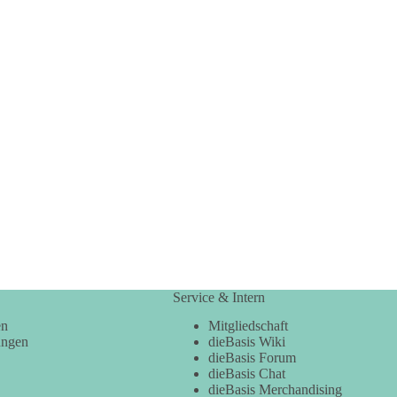
Service & Intern
en
Mitgliedschaft
ungen
dieBasis Wiki
dieBasis Forum
dieBasis Chat
dieBasis Merchandising