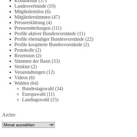
Kommentar
(37)
partei.de/2026/07/grundrechte-der-natur-ein-
Landesverbände
(10)
Mitgliederinfos
(6)
angriff-auf-das-grundgesetz/
Mitgliederstimmen
(47)
Presseerklärung
(4)
🟩🟩🟦🟦🟥🟥🟧🟧
Pressemitteilungen
(111)
Profile aktiver Bundesvorstände
(11)
Es ging weniger um fertige Antworten als um eine
Profile ehemaliger Bundesvorstände
(22)
Debatte darüber, wie Freiheit, Verantwortung,
Profile kooptierte Bundesvorstände
(2)
Protokolle
(2)
Naturschutz und Grundrechte in einer
Rezension
(2)
demokratischen Gesellschaft künftig miteinander
Stimmen der Basis
(33)
in Einklang gebracht werden können.
Struktur
(2)
Veranstaltungen
(12)
#dieBasis
#natur
#grundrechte
#grundgesetz
Videos
(6)
#demokratie
Wahlen
(64)
Bundestagswahl
(34)
Europawahl
(11)
Landtagswahl
(15)
38
7
8
Auf Facebook ansehen
Archiv
DieBasis
Archiv
1 Tag zuvor