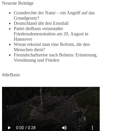
Jetzt dieBasis Sachsen-Anhalt unterstützen!
Neueste Beiträge
Grundrechte der Natur – ein Angriff auf das
Die Landtagswahl 2026 in Sachsen-Anhalt findet
Grundgesetz?
am 6. September statt. Die Inhalte stehen – jetzt
Deutschland übt den Ernstfall
müssen sie gesehen, geteilt und diskutiert werden.
Partei dieBasis veranstaltet
Friedensdemonstration am 29. August in
Folge unseren Kanälen:
Hannover
Facebook:
Woran erkennt man eine Reform, die den
Menschen dient?
https://www.facebook.com/groups/diebasissachse
Freundschaftsreise nach Belarus: Erinnerung,
nanhalt/
Versöhnung und Frieden
Instragram:
https://www.instagram.com/die_basis_sachsen_an
halt/
#dieBasis
Tiktok:
https://www.tiktok.com/@diebasis_sachsenanhalt
X:
https://x.com/DieBasisLSA
Youtube:
https://www.youtube.com/dieBasisSachsenAnhalt
🟩🟩🟦🟦🟥🟥🟧🟧
Like, teile und kommentiere unsere Beiträge,