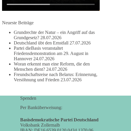
damit noch mehr Menschen mitbekommen, wofür
wir stehen und warum es sich lohnt, dieBasis zu
wählen.
Neueste Beiträge
Mehr Infos:
https://diebasis-st.de/wahlprogramm/
Grundrechte der Natur – ein Angriff auf das
#dieBasis
#Landtagswahl
#SachsenAnhalt
Grundgesetz?
28.07.2026
#DeineStimmezählt
#jetztunterstützen
Deutschland übt den Ernstfall
27.07.2026
Partei dieBasis veranstaltet
Friedensdemonstration am 29. August in
Hannover
24.07.2026
58
6
14
Woran erkennt man eine Reform, die den
Auf Facebook ansehen
Menschen dient?
24.07.2026
Freundschaftsreise nach Belarus: Erinnerung,
DieBasis
Versöhnung und Frieden
23.07.2026
2 Tage(n) zuvor
🔎 Über 100-mal keine Antwort.
Spenden
Anthony Fauci, Immunologe und Berater des
Per Banküberweisung:
ehemaligen US-Präsidenten, hat bei einer
Anhörung des US-Senats auf mehr als 100
Basisdemokratische Partei Deutschland
Volksbank Zollernalb
Fragen die Aussage verweigert. Die juristische
IBAN: DE16 6539 0120 0434 1370 06