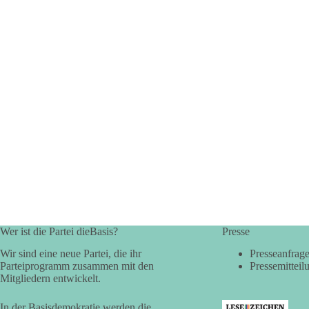
Wer ist die Partei dieBasis?
Presse
Wir sind eine neue Partei, die ihr
Presseanfrag
Parteiprogramm zusammen mit den
Pressemitteil
Mitgliedern entwickelt.
In der Basisdemokratie werden die