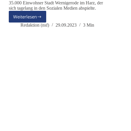
35.000 Einwohner Stadt Wernigerode im Harz, der
sich tagelang in den Sozialen Medien abspielte.
Weiterlesen
Das
Goldene
Redaktion (nsf)
29.09.2023
3 Min
Buch
der
Stadt
Wernigerode