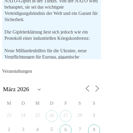
NATO-Gipfel in der Türkei. Von der NATO wird
behauptet, sie sei das wichtigste
Verteidigungsbündnis der Welt und ein Garant für
Sicherheit.
Die Gipfelerklärung liest sich jedoch wie ein
Protokoll einer industriellen Kriegskonferenz:
Neue Milliardenhilfen für die Ukraine, neue
Verpflichtungen für Europa, gigantische
Rüstungsdeals, Ausbau der
Verteidigungsindustrie, Modernisierung der
Veranstaltungen
Streitkräfte, ein klares Bekenntnis zur
militärischen Abschreckung und dazu die
Forderung, der Iran dürfe keine Kernwaffe
besitzen.
M
D
M
D
F
S
S
Und wo war der Austausch über eine
friedensorientierte Politik?
23
24
25
28
1
26
27
🟩🟩🟦🟦🟥🟥🟧🟧
2
3
4
5
7
6
8