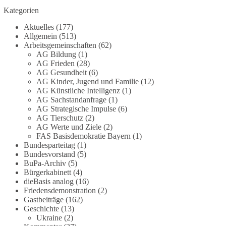
Grundgesetz?
Kategorien
Im Politischen Frühschoppen diskutieren die
Aktuelles
(177)
Teilnehmer das Verhältnis von Mensch, Natur und
Allgemein
(513)
Grundgesetz.
Arbeitsgemeinschaften
(62)
AG Bildung
(1)
AG Frieden
(28)
Beitrag der AG Strategische Impulse
AG Gesundheit
(6)
AG Kinder, Jugend und Familie
(12)
Kann die Natur Träger eigener Grundrechte sein?
AG Künstliche Intelligenz
(1)
Oder würde eine solche Entwicklung das
AG Sachstandanfrage
(1)
Fundament unseres Grundgesetzes sprengen? Mit
AG Strategische Impulse
(6)
AG Tierschutz
(2)
dieser grundsätzlichen Frage beschäftigte sich die
AG Werte und Ziele
(2)
Teilnehmer des Politischen Frühschoppens der
FAS Basisdemokratie Bayern
(1)
AG Strategische Impulse am 19. Juli 2026.
Bundesparteitag
(1)
Referent Frank Bothmann stellte die These auf,
Bundesvorstand
(5)
dass die derzeit in Teilen der Umweltbewegung
BuPa-Archiv
(5)
diskutierten „Grundrechte der Natur“ weit über
Bürgerkabinett
(4)
dieBasis analog
(16)
klassischen Naturschutz hinausreichen und
Friedensdemonstration
(2)
grundlegende Fragen zum Menschenbild, zum
Gastbeiträge
(162)
Rechtsstaat und zur Demokratie aufwerfen. [...]
Geschichte
(13)
Ukraine
(2)
👉 Hier weiterlesen:
https://diebasis-