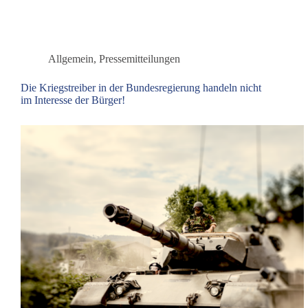
beteiligt
sich
am
Friedenscamp
Allgemein
,
Pressemitteilungen
und
der
Die Kriegstreiber in der Bundesregierung handeln nicht
Demonstration
im Interesse der Bürger!
Stopp
Ramstein
vor
der
US
Air
Base
in
Rheinland-
Pfalz