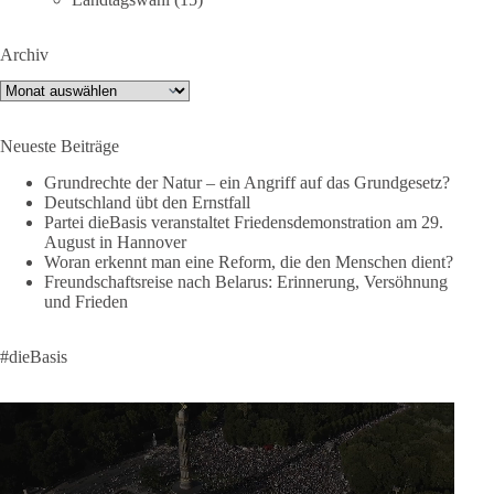
Instragram:
https://www.instagram.com/die_basis_sachsen_anhalt/
Archiv
Tiktok:
https://www.tiktok.com/@diebasis_sachsenanhalt
X:
https://x.com/DieBasisLSA
Archiv
Youtube:
https://www.youtube.com/dieBasisSachsenAnhalt
Neueste Beiträge
🟩🟩🟦🟦🟥🟥🟧🟧
Grundrechte der Natur – ein Angriff auf das Grundgesetz?
Like, teile und kommentiere unsere Beiträge, damit noch mehr
Deutschland übt den Ernstfall
Menschen mitbekommen, wofür wir stehen und warum es sich
Partei dieBasis veranstaltet Friedensdemonstration am 29.
August in Hannover
lohnt, dieBasis zu wählen.
Woran erkennt man eine Reform, die den Menschen dient?
Mehr Infos:
https://diebasis-st.de/wahlprogramm/
Freundschaftsreise nach Belarus: Erinnerung, Versöhnung
und Frieden
#dieBasis
#Landtagswahl
#SachsenAnhalt
#DeineStimmezählt
#jetztunterstützen
#dieBasis
58
6
14
Auf Facebook ansehen
DieBasis
1 Tag zuvor