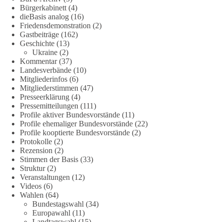
darüber, wie Freiheit, Verantwortung, Naturschutz und
Bürgerkabinett
(4)
Grundrechte in einer demokratischen Gesellschaft künftig
dieBasis analog
(16)
miteinander in Einklang gebracht werden können.
Friedensdemonstration
(2)
Gastbeiträge
(162)
Geschichte
(13)
#dieBasis
#natur
#grundrechte
#grundgesetz
#demokratie
Ukraine
(2)
Kommentar
(37)
Landesverbände
(10)
Mitgliederinfos
(6)
38
7
8
Auf Facebook ansehen
Mitgliederstimmen
(47)
Presseerklärung
(4)
DieBasis
Pressemitteilungen
(111)
1 Tag zuvor
Profile aktiver Bundesvorstände
(11)
Profile ehemaliger Bundesvorstände
(22)
Profile kooptierte Bundesvorstände
(2)
Jetzt dieBasis Sachsen-Anhalt unterstützen!
Protokolle
(2)
Rezension
(2)
Die Landtagswahl 2026 in Sachsen-Anhalt findet am 6.
Stimmen der Basis
(33)
September statt. Die Inhalte stehen – jetzt müssen sie gesehen,
Struktur
(2)
geteilt und diskutiert werden.
Veranstaltungen
(12)
Videos
(6)
Wahlen
(64)
Folge unseren Kanälen:
Bundestagswahl
(34)
Facebook:
Europawahl
(11)
https://www.facebook.com/groups/diebasissachsenanhalt/
Landtagswahl
(15)