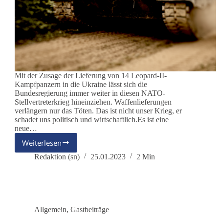
Mit der Zusage der Lieferung von 14 Leopard-II-
Kampfpanzern in die Ukraine lässt sich die
Bundesregierung immer weiter in diesen NATO-
Stellvertreterkrieg hineinziehen. Waffenlieferungen
verlängern nur das Töten. Das ist nicht unser Krieg, er
schadet uns politisch und wirtschaftlich.Es ist eine
neue…
Weiterlesen
Die
Kriegstreiber
Redaktion (sn)
25.01.2023
2 Min
in
der
Bundesregierung
handeln
nicht
Allgemein
,
Gastbeiträge
im