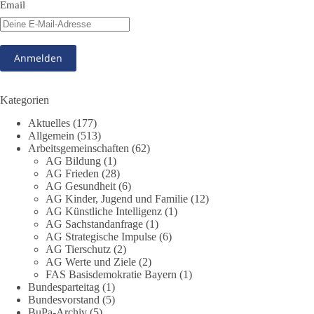
Email
Beitrag der AG Strategische Impulse
Kann die Natur Träger eigener Grundrechte sein? Oder würde
eine solche Entwicklung das Fundament unseres
Grundgesetzes sprengen? Mit dieser grundsätzlichen Frage
beschäftigte sich die Teilnehmer des Politischen
Kategorien
Frühschoppens der AG Strategische Impulse am 19. Juli 2026.
Aktuelles
(177)
Referent Frank Bothmann stellte die These auf, dass die
Allgemein
(513)
derzeit in Teilen der Umweltbewegung diskutierten
Arbeitsgemeinschaften
(62)
„Grundrechte der Natur“ weit über klassischen Naturschutz
AG Bildung
(1)
hinausreichen und grundlegende Fragen zum Menschenbild,
AG Frieden
(28)
zum Rechtsstaat und zur Demokratie aufwerfen. [...]
AG Gesundheit
(6)
AG Kinder, Jugend und Familie
(12)
AG Künstliche Intelligenz
(1)
👉 Hier weiterlesen:
https://diebasis-
AG Sachstandanfrage
(1)
partei.de/2026/07/grundrechte-der-natur-ein-angriff-auf-das-
AG Strategische Impulse
(6)
grundgesetz/
AG Tierschutz
(2)
AG Werte und Ziele
(2)
🟩🟩🟦🟦🟥🟥🟧🟧
FAS Basisdemokratie Bayern
(1)
Bundesparteitag
(1)
Bundesvorstand
(5)
Es ging weniger um fertige Antworten als um eine Debatte
BuPa-Archiv
(5)