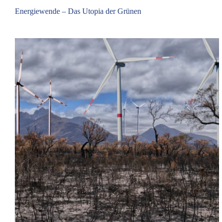
Interesse
Energiewende – Das Utopia der Grünen
der
Bürger!