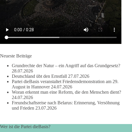
🔎 Über 100-mal keine Antwort.
Anthony Fauci, Immunologe und Berater des ehemaligen US-
Präsidenten, hat bei einer Anhörung des US-Senats auf mehr
als 100 Fragen die Aussage verweigert. Die juristische
Bewertung werden Gerichte und Ermittlungen klären – auch
auf Basis seines Tagebuches. Doch unabhängig davon zeigt
der Vorgang eines deutlich:
Neueste Beiträge
Grundrechte der Natur – ein Angriff auf das Grundgesetz?
Die Corona-Zeit ist noch lange nicht aufgearbeitet.
28.07.2026
Deutschland übt den Ernstfall
27.07.2026
Auch in Deutschland warten viele Menschen bis heute auf
Partei dieBasis veranstaltet Friedensdemonstration am 29.
Antworten:
August in Hannover
24.07.2026
Woran erkennt man eine Reform, die den Menschen dient?
24.07.2026
❓ Wie wurden politische Entscheidungen getroffen?
Freundschaftsreise nach Belarus: Erinnerung, Versöhnung
❓ Welche Maßnahmen waren notwendig und welche nicht?
und Frieden
23.07.2026
❓Und wer übernimmt die Verantwortung für die massiven
Folgen für Kinder, Familien, Unternehmen und das Vertrauen
in unseren Rechtsstaat?
Wer ist die Partei dieBasis?