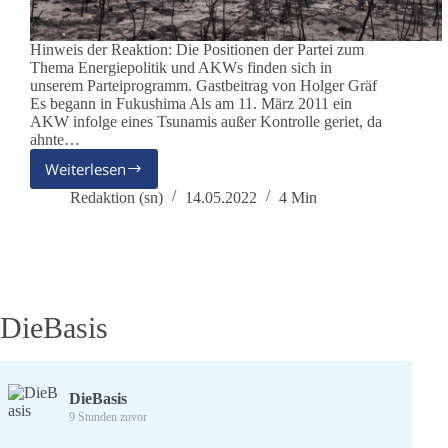
Hinweis der Reaktion: Die Positionen der Partei zum
Thema Energiepolitik und AKWs finden sich in
unserem Parteiprogramm. Gastbeitrag von Holger Gräf
Es begann in Fukushima Als am 11. März 2011 ein
AKW infolge eines Tsunamis außer Kontrolle geriet, da
ahnte…
Weiterlesen
Energiewende
–
Redaktion (sn)
14.05.2022
4 Min
Das
Utopia
der
Grünen
DieBasis
DieBasis
9 Stunden zuvor