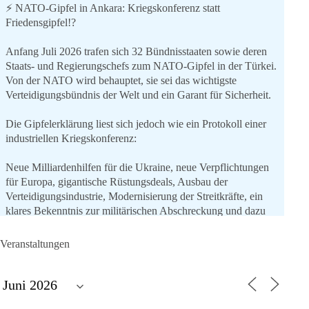
⚡️ NATO-Gipfel in Ankara: Kriegskonferenz statt
Friedensgipfel!?
Anfang Juli 2026 trafen sich 32 Bündnisstaaten sowie deren
Staats- und Regierungschefs zum NATO-Gipfel in der Türkei.
Von der NATO wird behauptet, sie sei das wichtigste
Verteidigungsbündnis der Welt und ein Garant für Sicherheit.
Die Gipfelerklärung liest sich jedoch wie ein Protokoll einer
industriellen Kriegskonferenz:
Neue Milliardenhilfen für die Ukraine, neue Verpflichtungen
für Europa, gigantische Rüstungsdeals, Ausbau der
Verteidigungsindustrie, Modernisierung der Streitkräfte, ein
klares Bekenntnis zur militärischen Abschreckung und dazu
die Forderung, der Iran dürfe keine Kernwaffe besitzen.
Veranstaltungen
Und wo war der Austausch über eine friedensorientierte
Politik?
🟩🟩🟦🟦🟥🟥🟧🟧