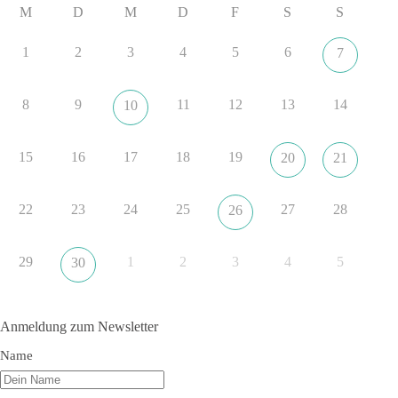
M
D
M
D
F
S
S
dieBasis fordert als einzige Partei in Deutschland den Austritt
aus der NATO. Ein Gipfel, der mehr nach Rüstungsdeal als
1
2
3
4
5
6
7
nach Friedenspolitik klingt, wird niemals Sicherheit schaffen,
ob nun in Deutschland oder weltweit.
8
9
11
12
13
14
10
Quelle:
https://www.tagesschau.de/ausland/asien/nato-
erklaerung-ankara-100.html
15
16
17
18
19
20
21
#dieBasis
#NATO
#Gipfeltreffen
#Frieden
#Sicherheit
22
23
24
25
27
28
26
352
57
36
Auf Facebook ansehen
29
1
2
3
4
5
30
DieBasis
23 Stunden zuvor
Anmeldung zum Newsletter
Grundrechte der Natur – ein Angriff auf das Grundgesetz?
Name
Im Politischen Frühschoppen diskutieren die Teilnehmer das
Verhältnis von Mensch, Natur und Grundgesetz.