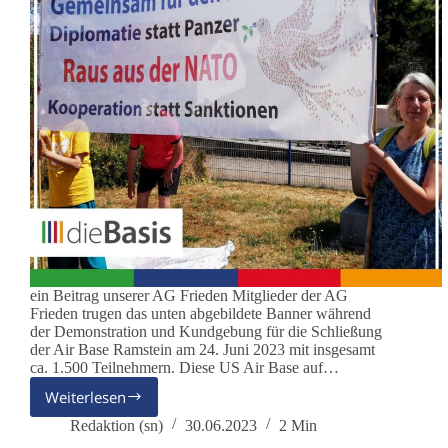
ein Beitrag unserer AG Frieden Mitglieder der AG
Frieden trugen das unten abgebildete Banner während
der Demonstration und Kundgebung für die Schließung
der Air Base Ramstein am 24. Juni 2023 mit insgesamt
ca. 1.500 Teilnehmern. Diese US Air Base auf…
Weiterlesen
Die
AG
Redaktion (sn)
30.06.2023
2 Min
Frieden