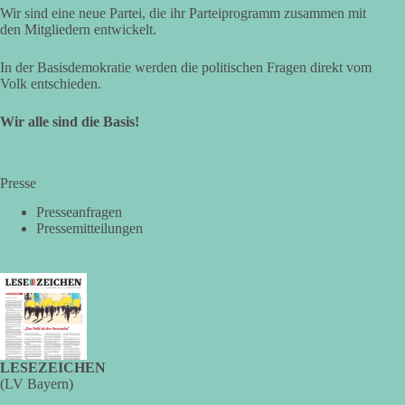
🟩🟩🟦🟦🟥🟥🟧🟧
Wir sind eine neue Partei, die ihr Parteiprogramm zusammen mit
den Mitgliedern entwickelt.
Eine demokratische Gesellschaft lebt nicht davon, unbequeme
In der Basisdemokratie werden die politischen Fragen direkt vom
Fragen zu vermeiden. Sie lebt davon, Fragen offen zu stellen
Volk entschieden.
und transparent zu beantworten.
Wir alle sind die Basis!
dieBasis fordert deshalb weiterhin eine unabhängige,
vollständige und transparente Aufarbeitung der Corona-Politik.
Ohne Denkverbote, ohne Vorverurteilungen und ohne Tabus.
Presse
Quellen:
https://apnews.com/article/fauci-diaries-covid-origins-
Presseanfragen
rand-paul-6b25da9f75a0becbaf2886ab22643e67
und
Pressemitteilungen
https://www.tichyseinblick.de/kolumnen/aus-aller-welt/usa-
tagebuch-fauci-corona-impfung/
#dieBasis
#Corona
#Aufarbeitung
#Transparenz
#Demokratie
#Vertrauen
LESEZEICHEN
389
55
79
Auf Facebook ansehen
(LV Bayern)