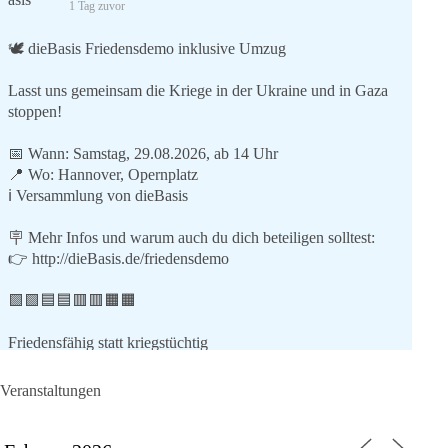
1 Tag zuvor
🕊 dieBasis Friedensdemo inklusive Umzug
Lasst uns gemeinsam die Kriege in der Ukraine und in Gaza
stoppen!
📅 Wann: Samstag, 29.08.2026, ab 14 Uhr
📍 Wo: Hannover, Opernplatz
ℹ️ Versammlung von dieBasis
🪧 Mehr Infos und warum auch du dich beteiligen solltest:
👉
http://dieBasis.de/friedensdemo
🟩🟩🟦🟦🟥🟥🟧🟧
Friedensfähig statt kriegstüchtig
Wir stehen für
Veranstaltungen
⚠️ Sofortigen Stopp aller Waffenlieferungen ins Ausland,
zumindest in Kriegsgebiete