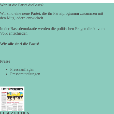
Wer ist die Partei dieBasis?
als eine feste Koalition?
Wir sind eine neue Partei, die ihr Parteiprogramm zusammen mit
Eine Koalition bedeutet in der Regel gemeinsame
den Mitgliedern entwickelt.
Regierungsverantwortung, feste Vereinbarungen und
dauerhafte Bindungen. Kooperation in Sachfragen bedeutet
In der Basisdemokratie werden die politischen Fragen direkt vom
dagegen: Ein Vorschlag wird einzeln geprüft.
Volk entschieden.
🟩🟩🟦🟦🟥🟥🟧🟧
Wir alle sind die Basis!
dieBasis Sachsen-Anhalt will eigenständig bleiben. Gute
Vorschläge können Zustimmung erhalten. Schlechte
Presse
Vorschläge werden abgelehnt. Entscheidend ist nicht, wer
Presseanfragen
einen Antrag einbringt, sondern ob er Sachsen-Anhalt konkret
Pressemitteilungen
weiterbringt.
Keine automatische Zustimmung. Keine automatische
Ablehnung. Keine politische Verschmelzung.
💬 Was ist dir wichtiger: feste Lager oder unabhängige
Entscheidungen? 👇
#dieBasis
#SachsenAnhalt
#Landtagswahl2026
#Kooperation
LESEZEICHEN