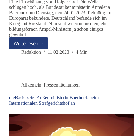
Eine Einschätzung von Holger Gräf Die Wellen
schlugen hoch, als Bundesaußenministerin Annalena
Baerbock am Dienstag, den 24.01.2023, freimütig im
Europarat bekundete, Deutschland befände sich im
Krieg mit Russland. Nun sind wir von unseren, eher
bildungsfernen Ampel-Ministern ja schon einiges
gewohnt…
Weiterlesen
Befindet
sich
Redaktion
11.02.2023
4 Min
Deutschland
tatsächlich
im
Krieg
mit
Allgemein
,
Pressemitteilungen
Russland?
dieBasis zeigt Außenministerin Baerbock beim
Internationalen Strafgerichtshof an