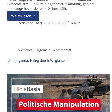
Gefechtslärm. Sie wird hingerichtet. Kaltblütig, geplant
und lange bevor der erste Schuss fällt.
Weiterlesen
CASUS
BELLI:
Redaktion (nsf)
20.03.2026
6 Min
Wie
die
Wirklichkeit
für
den
Aktuelles
,
Allgemein
,
Kommentar
Krieg
maßgeschneidert
„Propaganda: Krieg durch Weglassen“
wird