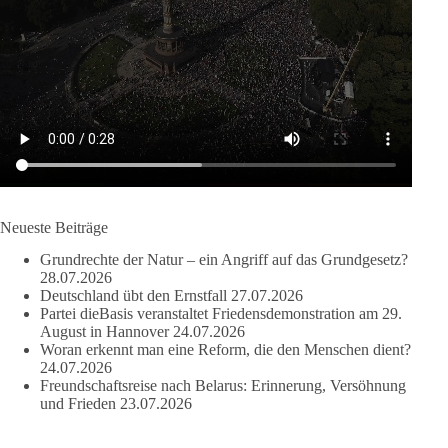
🟩🟩🟦🟦🟥🟥🟧🟧
dieBasis warnt davor, lebenswichtige Ressourcen, wie Wasser,
Boden, und Luft, in globale Kontrollsysteme zu überführen,
und fordert, dass Wasser und Nahrung demokratisch und lokal
bleiben, statt in die Kontrolle von Lobby-Organisationen oder
Investoren zu geraten.
Quelle:
https://www.youtube.com/watch?v=1bw0gjFxu_w
Neueste Beiträge
#dieBasis
#Wasserverbot
#Propaganda
#WEF
Grundrechte der Natur – ein Angriff auf das Grundgesetz?
#Bürgerbeteiligung
28.07.2026
Deutschland übt den Ernstfall
27.07.2026
Partei dieBasis veranstaltet Friedensdemonstration am 29.
August in Hannover
24.07.2026
219
7
55
Auf Facebook ansehen
Woran erkennt man eine Reform, die den Menschen dient?
24.07.2026
Freundschaftsreise nach Belarus: Erinnerung, Versöhnung
DieBasis
und Frieden
23.07.2026
2 Tage(n) zuvor
Wusstest du, dass Kooperation in Sachfragen etwas anderes ist