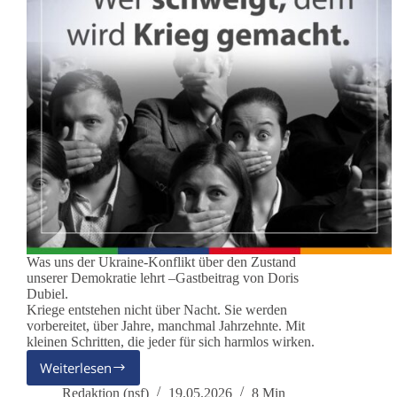
Was uns der Ukraine-Konflikt über den Zustand
unserer Demokratie lehrt –Gastbeitrag von Doris
Dubiel.
Kriege entstehen nicht über Nacht. Sie werden
vorbereitet, über Jahre, manchmal Jahrzehnte. Mit
kleinen Schritten, die jeder für sich harmlos wirken.
Weiterlesen
Wer
schweigt,
Redaktion (nsf)
19.05.2026
8 Min