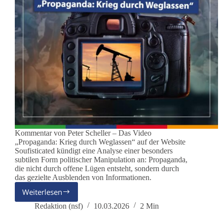
Kommentar von Peter Scheller – Das Video
„Propaganda: Krieg durch Weglassen“ auf der Website
Soufisticated kündigt eine Analyse einer besonders
subtilen Form politischer Manipulation an: Propaganda,
die nicht durch offene Lügen entsteht, sondern durch
das gezielte Ausblenden von Informationen.
Weiterlesen
„Propaganda:
Krieg
Redaktion (nsf)
10.03.2026
2 Min
durch