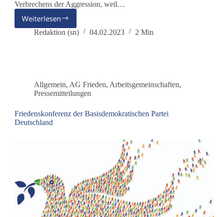
Verbrechens der Aggression, weil…
Weiterlesen
dieBasis
zeigt
Redaktion (sn)
04.02.2023
2 Min
Außenministerin
Baerbock
beim
Internationalen
Strafgerichtshof
Allgemein
,
AG Frieden
,
Arbeitsgemeinschaften
,
an
Pressemitteilungen
Friedenskonferenz der Basisdemokratischen Partei
Deutschland