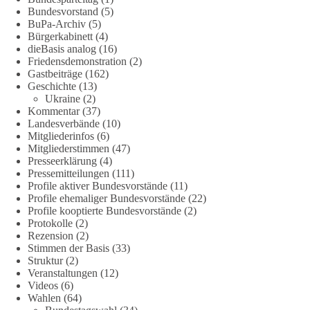
Deutschland in der NATO eine Führungsrolle übernimmt, zur
Bundesvorstand
(5)
stärksten konventionellen Armee Europas werden soll und
BuPa-Archiv
(5)
Bürgerkabinett
(4)
über die Verteidigungsbereitschaft hinaus aufrüstet.
dieBasis analog
(16)
Friedensdemonstration
(2)
Wie siehst du das? Mach jetzt bei unserer Umfrage mit und sag
Gastbeiträge
(162)
uns deine Meinung:
Geschichte
(13)
Ukraine
(2)
point_right
https://diebasis-he.de/umfrage-des-monats-august-
Kommentar
(37)
Landesverbände
(10)
2026/
point_left
Mitgliederinfos
(6)
Mitgliederstimmen
(47)
🟩🟩🟦🟦🟥🟥🟧🟧
Presseerklärung
(4)
Pressemitteilungen
(111)
Quelle:
#section
-6092974" target="_blank"
Profile aktiver Bundesvorstände
(11)
rel="noreferrer">https://www.bmvg.de/de/grundlagendokume
Profile ehemaliger Bundesvorstände
(22)
Profile kooptierte Bundesvorstände
(2)
nte-strategische-ausrichtung
#section
-6092974
Protokolle
(2)
Rezension
(2)
#dieBasis
#Umfrage
#Verteidigung
#Bundeswehr
#NATO
Stimmen der Basis
(33)
Struktur
(2)
Veranstaltungen
(12)
Videos
(6)
659
669
26
Auf Facebook ansehen
Wahlen
(64)