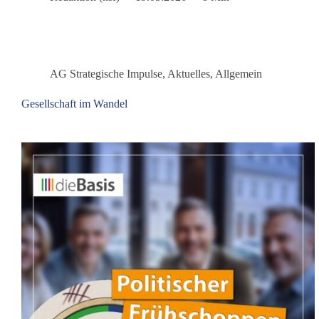
dem
wird
der
Krieg
gemacht
AG Strategische Impulse
,
Aktuelles
,
Allgemein
Gesellschaft im Wandel