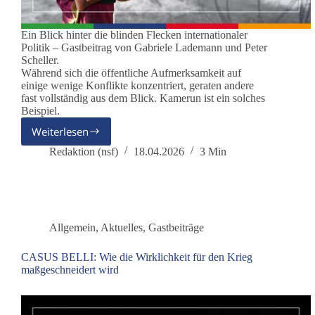
Ein Blick hinter die blinden Flecken internationaler
Politik – Gastbeitrag von Gabriele Lademann und Peter
Scheller.
Während sich die öffentliche Aufmerksamkeit auf
einige wenige Konflikte konzentriert, geraten andere
fast vollständig aus dem Blick. Kamerun ist ein solches
Beispiel.
Weiterlesen
Kamerun
–
Redaktion (nsf)
18.04.2026
3 Min
der
Krieg,
über
den
niemand
Allgemein
,
Aktuelles
,
Gastbeiträge
spricht
CASUS BELLI: Wie die Wirklichkeit für den Krieg
maßgeschneidert wird