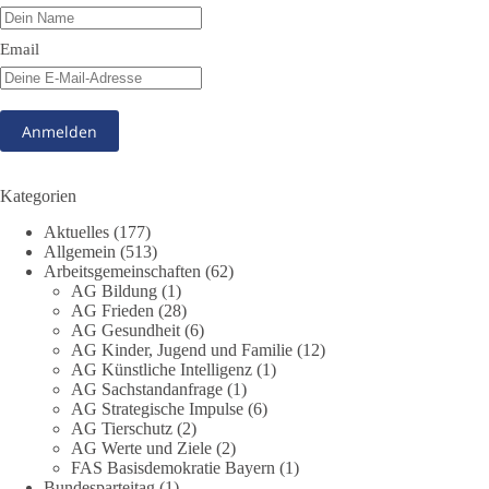
#dieBasis
#friedensdemo
#hannover
Email
51
5
10
Auf Facebook ansehen
DieBasis
1 Tag zuvor
Kategorien
13
1
Auf Facebook ansehen
Aktuelles
(177)
Allgemein
(513)
Arbeitsgemeinschaften
(62)
DieBasis
AG Bildung
(1)
1 Tag zuvor
AG Frieden
(28)
AG Gesundheit
(6)
Jetzt abstimmen: Welche Rolle soll Deutschland in Sachen
AG Kinder, Jugend und Familie
(12)
Verteidung übernehmen❓
AG Künstliche Intelligenz
(1)
AG Sachstandanfrage
(1)
AG Strategische Impulse
(6)
Das Bundesministerium der Verteidigung schreibt im
AG Tierschutz
(2)
Strategiepapier, dass die Bundeswehr zum Schutz des Landes
AG Werte und Ziele
(2)
und der Verbündeten abschreckungs- und verteidigungsfähig
FAS Basisdemokratie Bayern
(1)
sein muss. Die strategische Ausrichtung sieht vor, dass
Bundesparteitag
(1)