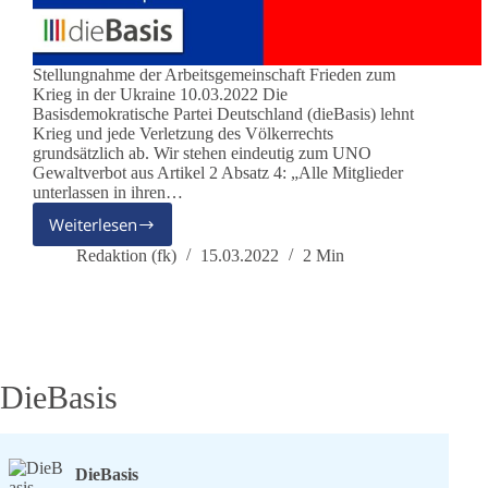
Stellungnahme der Arbeitsgemeinschaft Frieden zum
Krieg in der Ukraine 10.03.2022 Die
Basisdemokratische Partei Deutschland (dieBasis) lehnt
Krieg und jede Verletzung des Völkerrechts
grundsätzlich ab. Wir stehen eindeutig zum UNO
Gewaltverbot aus Artikel 2 Absatz 4: „Alle Mitglieder
unterlassen in ihren…
Weiterlesen
AG
Frieden:
Redaktion (fk)
15.03.2022
2 Min
Stellungnahme
zum
Krieg
in
der
Ukraine
DieBasis
DieBasis