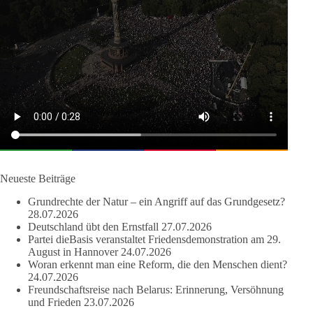
🟩🟩🟦🟦🟥🟥🟧🟧
dieBasis warnt davor, lebenswichtige Ressourcen, wie Wasser,
Boden, und Luft, in globale Kontrollsysteme zu überführen,
und fordert, dass Wasser und Nahrung demokratisch und lokal
bleiben, statt in die Kontrolle von Lobby-Organisationen oder
Investoren zu geraten.
Quelle:
https://www.youtube.com/watch?v=1bw0gjFxu_w
#dieBasis
#Wasserverbot
#Propaganda
#WEF
#Bürgerbeteiligung
Neueste Beiträge
Grundrechte der Natur – ein Angriff auf das Grundgesetz?
28.07.2026
219
7
55
Auf Facebook ansehen
Deutschland übt den Ernstfall
27.07.2026
Partei dieBasis veranstaltet Friedensdemonstration am 29.
DieBasis
August in Hannover
24.07.2026
1 Tag zuvor
Woran erkennt man eine Reform, die den Menschen dient?
24.07.2026
Freundschaftsreise nach Belarus: Erinnerung, Versöhnung
Wusstest du, dass Kooperation in Sachfragen etwas anderes ist
und Frieden
23.07.2026
als eine feste Koalition?