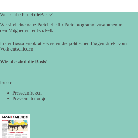
Eine Koalition bedeutet in der Regel gemeinsame
Wer ist die Partei dieBasis?
Regierungsverantwortung, feste Vereinbarungen und
dauerhafte Bindungen. Kooperation in Sachfragen bedeutet
Wir sind eine neue Partei, die ihr Parteiprogramm zusammen mit
dagegen: Ein Vorschlag wird einzeln geprüft.
den Mitgliedern entwickelt.
🟩🟩🟦🟦🟥🟥🟧🟧
In der Basisdemokratie werden die politischen Fragen direkt vom
Volk entschieden.
dieBasis Sachsen-Anhalt will eigenständig bleiben. Gute
Wir alle sind die Basis!
Vorschläge können Zustimmung erhalten. Schlechte
Vorschläge werden abgelehnt. Entscheidend ist nicht, wer
einen Antrag einbringt, sondern ob er Sachsen-Anhalt konkret
weiterbringt.
Presse
Keine automatische Zustimmung. Keine automatische
Presseanfragen
Ablehnung. Keine politische Verschmelzung.
Pressemitteilungen
💬 Was ist dir wichtiger: feste Lager oder unabhängige
Entscheidungen? 👇
#dieBasis
#SachsenAnhalt
#Landtagswahl2026
#Kooperation
#Sachpolitik