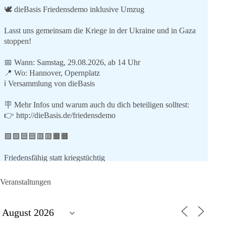
🕊 dieBasis Friedensdemo inklusive Umzug
Lasst uns gemeinsam die Kriege in der Ukraine und in Gaza
stoppen!
📅 Wann: Samstag, 29.08.2026, ab 14 Uhr
📍 Wo: Hannover, Opernplatz
ℹ️ Versammlung von dieBasis
🪧 Mehr Infos und warum auch du dich beteiligen solltest:
👉
http://dieBasis.de/friedensdemo
🟩🟩🟦🟦🟥🟥🟧🟧
Friedensfähig statt kriegstüchtig
Wir stehen für
Veranstaltungen
⚠️ Sofortigen Stopp aller Waffenlieferungen ins Ausland,
zumindest in Kriegsgebiete
⚠️ Beteiligung an humanitärer Hilfe für alle Kriegsopfer