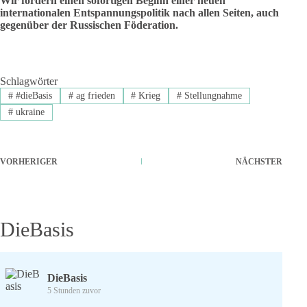
Wir fordern einen sofortigen Beginn einer neuen
internationalen Entspannungspolitik nach allen Seiten, auch
gegenüber der Russischen Föderation.
Schlagwörter
#
#dieBasis
#
ag frieden
#
Krieg
#
Stellungnahme
#
ukraine
VORHERIGER
NÄCHSTER
DieBasis
DieBasis
5 Stunden zuvor