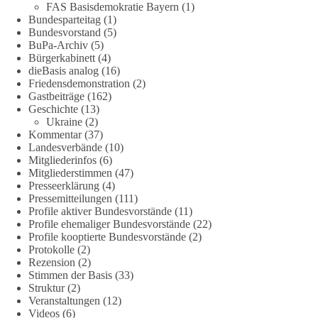
stärksten konventionellen Armee Europas werden soll und
FAS Basisdemokratie Bayern
(1)
über die Verteidigungsbereitschaft hinaus aufrüstet.
Bundesparteitag
(1)
Bundesvorstand
(5)
BuPa-Archiv
(5)
Wie siehst du das? Mach jetzt bei unserer Umfrage mit und sag
Bürgerkabinett
(4)
uns deine Meinung:
dieBasis analog
(16)
Friedensdemonstration
(2)
point_right
https://diebasis-he.de/umfrage-des-monats-august-
Gastbeiträge
(162)
2026/
point_left
Geschichte
(13)
Ukraine
(2)
Kommentar
(37)
🟩🟩🟦🟦🟥🟥🟧🟧
Landesverbände
(10)
Mitgliederinfos
(6)
Quelle:
#section
-6092974" target="_blank"
Mitgliederstimmen
(47)
rel="noreferrer">https://www.bmvg.de/de/grundlagendokume
Presseerklärung
(4)
nte-strategische-ausrichtung
#section
-6092974
Pressemitteilungen
(111)
Profile aktiver Bundesvorstände
(11)
Profile ehemaliger Bundesvorstände
(22)
#dieBasis
#Umfrage
#Verteidigung
#Bundeswehr
#NATO
Profile kooptierte Bundesvorstände
(2)
Protokolle
(2)
Rezension
(2)
Stimmen der Basis
(33)
659
669
26
Auf Facebook ansehen
Struktur
(2)
Veranstaltungen
(12)
DieBasis
Videos
(6)