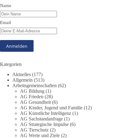
Name
51
5
10
Auf Facebook ansehen
Email
DieBasis
5 Stunden zuvor
13
1
Auf Facebook ansehen
Kategorien
DieBasis
Aktuelles
(177)
10 Stunden zuvor
Allgemein
(513)
Arbeitsgemeinschaften
(62)
Jetzt abstimmen: Welche Rolle soll Deutschland in Sachen
AG Bildung
(1)
Verteidung übernehmen❓
AG Frieden
(28)
AG Gesundheit
(6)
Das Bundesministerium der Verteidigung schreibt im
AG Kinder, Jugend und Familie
(12)
AG Künstliche Intelligenz
(1)
Strategiepapier, dass die Bundeswehr zum Schutz des Landes
AG Sachstandanfrage
(1)
und der Verbündeten abschreckungs- und verteidigungsfähig
AG Strategische Impulse
(6)
sein muss. Die strategische Ausrichtung sieht vor, dass
AG Tierschutz
(2)
Deutschland in der NATO eine Führungsrolle übernimmt, zur
AG Werte und Ziele
(2)