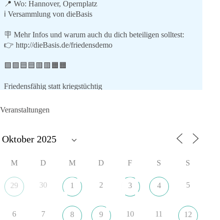
📍 Wo: Hannover, Opernplatz
ℹ️ Versammlung von dieBasis
🪧 Mehr Infos und warum auch du dich beteiligen solltest:
👉
http://dieBasis.de/friedensdemo
🟩🟩🟦🟦🟥🟥🟧🟧
Friedensfähig statt kriegstüchtig
Wir stehen für
Veranstaltungen
⚠️ Sofortigen Stopp aller Waffenlieferungen ins Ausland,
zumindest in Kriegsgebiete
⚠️ Beteiligung an humanitärer Hilfe für alle Kriegsopfer
⚠️ Aufruf zum sofortigen Waffenstillstand bzw. zu
M
D
M
D
F
S
S
Friedensverhandlungen
⚠️ Einhaltung von Völkerrecht und UN-Charta
30
2
5
29
1
3
4
Mit dabei sind (Stand 9.7.26):
6
7
10
11
8
9
12