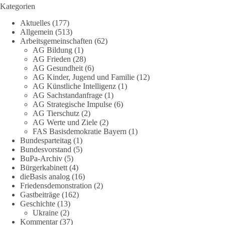
Kategorien
13
1
Auf Facebook ansehen
Aktuelles
(177)
Allgemein
(513)
Arbeitsgemeinschaften
(62)
DieBasis
AG Bildung
(1)
9 Stunden zuvor
AG Frieden
(28)
AG Gesundheit
(6)
Jetzt abstimmen: Welche Rolle soll Deutschland in Sachen
AG Kinder, Jugend und Familie
(12)
Verteidung übernehmen❓
AG Künstliche Intelligenz
(1)
AG Sachstandanfrage
(1)
AG Strategische Impulse
(6)
Das Bundesministerium der Verteidigung schreibt im
AG Tierschutz
(2)
Strategiepapier, dass die Bundeswehr zum Schutz des Landes
AG Werte und Ziele
(2)
und der Verbündeten abschreckungs- und verteidigungsfähig
FAS Basisdemokratie Bayern
(1)
sein muss. Die strategische Ausrichtung sieht vor, dass
Bundesparteitag
(1)
Deutschland in der NATO eine Führungsrolle übernimmt, zur
Bundesvorstand
(5)
stärksten konventionellen Armee Europas werden soll und
BuPa-Archiv
(5)
Bürgerkabinett
(4)
über die Verteidigungsbereitschaft hinaus aufrüstet.
dieBasis analog
(16)
Friedensdemonstration
(2)
Wie siehst du das? Mach jetzt bei unserer Umfrage mit und sag
Gastbeiträge
(162)
uns deine Meinung:
Geschichte
(13)
Ukraine
(2)
point_right
https://diebasis-he.de/umfrage-des-monats-august-
Kommentar
(37)