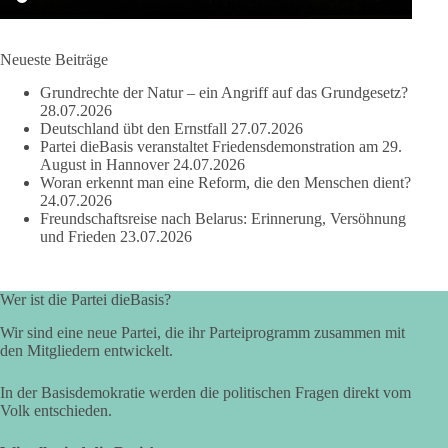
Quelle:
https://www.youtube.com/watch?v=1bw0gjFxu_w
Neueste Beiträge
#dieBasis
#Wasserverbot
#Propaganda
#WEF
Grundrechte der Natur – ein Angriff auf das Grundgesetz?
#Bürgerbeteiligung
28.07.2026
Deutschland übt den Ernstfall
27.07.2026
Partei dieBasis veranstaltet Friedensdemonstration am 29.
August in Hannover
24.07.2026
219
7
55
Auf Facebook ansehen
Woran erkennt man eine Reform, die den Menschen dient?
24.07.2026
Freundschaftsreise nach Belarus: Erinnerung, Versöhnung
DieBasis
und Frieden
23.07.2026
1 Tag zuvor
Wusstest du, dass Kooperation in Sachfragen etwas anderes ist
Wer ist die Partei dieBasis?
als eine feste Koalition?
Wir sind eine neue Partei, die ihr Parteiprogramm zusammen mit
Eine Koalition bedeutet in der Regel gemeinsame
den Mitgliedern entwickelt.
Regierungsverantwortung, feste Vereinbarungen und
dauerhafte Bindungen. Kooperation in Sachfragen bedeutet
In der Basisdemokratie werden die politischen Fragen direkt vom
dagegen: Ein Vorschlag wird einzeln geprüft.
Volk entschieden.