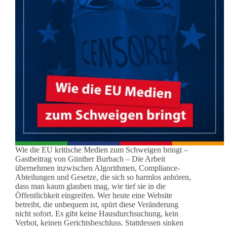
Wie die EU kritische Medien zum Schweigen bringt –
Gastbeitrag von Günther Burbach – Die Arbeit
übernehmen inzwischen Algorithmen, Compliance-
Abteilungen und Gesetze, die sich so harmlos anhören,
dass man kaum glauben mag, wie tief sie in die
Öffentlichkeit eingreifen. Wer heute eine Website
betreibt, die unbequem ist, spürt diese Veränderung
nicht sofort. Es gibt keine Hausdurchsuchung, kein
Verbot, keinen Gerichtsbeschluss. Stattdessen sinken