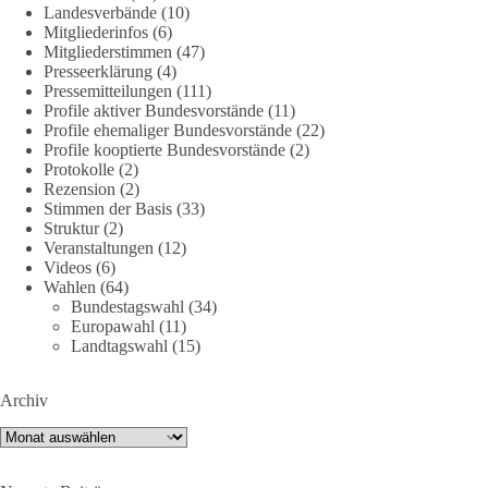
Landesverbände
(10)
2026/
point_left
Mitgliederinfos
(6)
Mitgliederstimmen
(47)
🟩🟩🟦🟦🟥🟥🟧🟧
Presseerklärung
(4)
Pressemitteilungen
(111)
Quelle:
#section
-6092974" target="_blank"
Profile aktiver Bundesvorstände
(11)
rel="noreferrer">https://www.bmvg.de/de/grundlagendokume
Profile ehemaliger Bundesvorstände
(22)
Profile kooptierte Bundesvorstände
(2)
nte-strategische-ausrichtung
#section
-6092974
Protokolle
(2)
Rezension
(2)
#dieBasis
#Umfrage
#Verteidigung
#Bundeswehr
#NATO
Stimmen der Basis
(33)
Struktur
(2)
Veranstaltungen
(12)
Videos
(6)
659
669
26
Auf Facebook ansehen
Wahlen
(64)
Bundestagswahl
(34)
Europawahl
(11)
DieBasis
Landtagswahl
(15)
23 Stunden zuvor
💧 Wasser ist kein globales Experiment
Archiv
Archiv
Robert Habecks (Bündnis 90/Die Grünen) Lieblingsökonomin
Mariana Mazzucato ist Beraterin und Rednerin des World