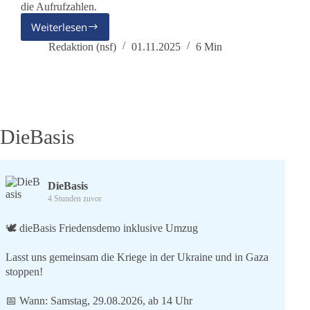
die Aufrufzahlen.
Weiterlesen
Unsichtbar
gemacht
Redaktion (nsf)
01.11.2025
6 Min
–
Wie
die
EU
kritische
Medien
DieBasis
zum
Schweigen
bringt
DieBasis
4 Stunden zuvor
🕊 dieBasis Friedensdemo inklusive Umzug
Lasst uns gemeinsam die Kriege in der Ukraine und in Gaza
stoppen!
📅 Wann: Samstag, 29.08.2026, ab 14 Uhr