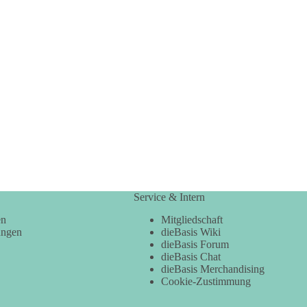
Service & Intern
en
Mitgliedschaft
ungen
dieBasis Wiki
dieBasis Forum
dieBasis Chat
dieBasis Merchandising
Cookie-Zustimmung