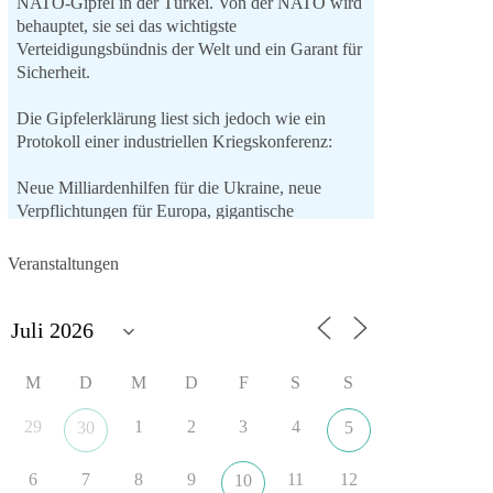
NATO-Gipfel in der Türkei. Von der NATO wird
behauptet, sie sei das wichtigste
Verteidigungsbündnis der Welt und ein Garant für
Sicherheit.
Die Gipfelerklärung liest sich jedoch wie ein
Protokoll einer industriellen Kriegskonferenz:
Neue Milliardenhilfen für die Ukraine, neue
Verpflichtungen für Europa, gigantische
Rüstungsdeals, Ausbau der
Verteidigungsindustrie, Modernisierung der
Veranstaltungen
Streitkräfte, ein klares Bekenntnis zur
militärischen Abschreckung und dazu die
Forderung, der Iran dürfe keine Kernwaffe
besitzen.
M
D
M
D
F
S
S
Und wo war der Austausch über eine
friedensorientierte Politik?
29
1
2
3
4
30
5
🟩🟩🟦🟦🟥🟥🟧🟧
6
7
8
9
11
12
10