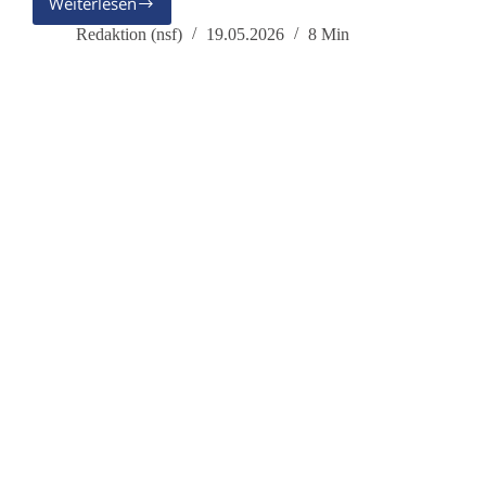
Weiterlesen
Wer
schweigt,
Redaktion (nsf)
19.05.2026
8 Min
dem
wird
der
Krieg
gemacht