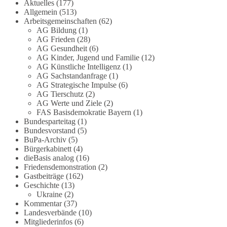
Grundgesetz?
Aktuelles
(177)
Allgemein
(513)
Arbeitsgemeinschaften
(62)
Im Politischen Frühschoppen diskutieren die
AG Bildung
(1)
Teilnehmer das Verhältnis von Mensch, Natur und
AG Frieden
(28)
Grundgesetz.
AG Gesundheit
(6)
AG Kinder, Jugend und Familie
(12)
Beitrag der AG Strategische Impulse
AG Künstliche Intelligenz
(1)
AG Sachstandanfrage
(1)
AG Strategische Impulse
(6)
Kann die Natur Träger eigener Grundrechte sein?
AG Tierschutz
(2)
Oder würde eine solche Entwicklung das
AG Werte und Ziele
(2)
Fundament unseres Grundgesetzes sprengen? Mit
FAS Basisdemokratie Bayern
(1)
dieser grundsätzlichen Frage beschäftigte sich die
Bundesparteitag
(1)
Teilnehmer des Politischen Frühschoppens der
Bundesvorstand
(5)
BuPa-Archiv
(5)
AG Strategische Impulse am 19. Juli 2026.
Bürgerkabinett
(4)
Referent Frank Bothmann stellte die These auf,
dieBasis analog
(16)
dass die derzeit in Teilen der Umweltbewegung
Friedensdemonstration
(2)
diskutierten „Grundrechte der Natur“ weit über
Gastbeiträge
(162)
klassischen Naturschutz hinausreichen und
Geschichte
(13)
grundlegende Fragen zum Menschenbild, zum
Ukraine
(2)
Kommentar
(37)
Rechtsstaat und zur Demokratie aufwerfen. [...]
Landesverbände
(10)
Mitgliederinfos
(6)
👉 Hier weiterlesen:
https://diebasis-