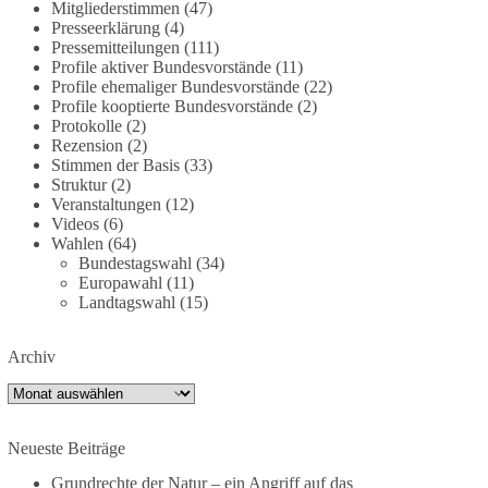
Mitgliederstimmen
(47)
partei.de/2026/07/grundrechte-der-natur-ein-
Presseerklärung
(4)
angriff-auf-das-grundgesetz/
Pressemitteilungen
(111)
Profile aktiver Bundesvorstände
(11)
Profile ehemaliger Bundesvorstände
(22)
🟩🟩🟦🟦🟥🟥🟧🟧
Profile kooptierte Bundesvorstände
(2)
Protokolle
(2)
Es ging weniger um fertige Antworten als um eine
Rezension
(2)
Debatte darüber, wie Freiheit, Verantwortung,
Stimmen der Basis
(33)
Naturschutz und Grundrechte in einer
Struktur
(2)
demokratischen Gesellschaft künftig miteinander
Veranstaltungen
(12)
Videos
(6)
in Einklang gebracht werden können.
Wahlen
(64)
Bundestagswahl
(34)
#dieBasis
#natur
#grundrechte
#grundgesetz
Europawahl
(11)
#demokratie
Landtagswahl
(15)
Archiv
38
7
8
Auf Facebook ansehen
Archiv
DieBasis
2 Tage(n) zuvor
Neueste Beiträge
Grundrechte der Natur – ein Angriff auf das