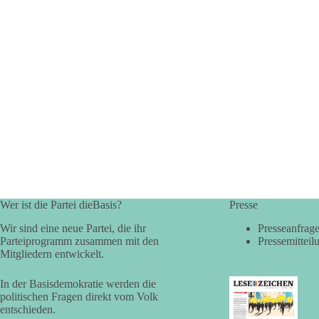
Wer ist die Partei dieBasis?
Presse
Wir sind eine neue Partei, die ihr
Presseanfrag
Parteiprogramm zusammen mit den
Pressemitteil
Mitgliedern entwickelt.
In der Basisdemokratie werden die
politischen Fragen direkt vom Volk
entschieden.