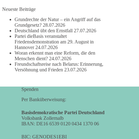
damit noch mehr Menschen mitbekommen, wofür
Neueste Beiträge
wir stehen und warum es sich lohnt, dieBasis zu
wählen.
Grundrechte der Natur – ein Angriff auf das
Mehr Infos:
https://diebasis-st.de/wahlprogramm/
Grundgesetz?
28.07.2026
Deutschland übt den Ernstfall
27.07.2026
Partei dieBasis veranstaltet
#dieBasis
#Landtagswahl
#SachsenAnhalt
Friedensdemonstration am 29. August in
#DeineStimmezählt
#jetztunterstützen
Hannover
24.07.2026
Woran erkennt man eine Reform, die den
Menschen dient?
24.07.2026
Freundschaftsreise nach Belarus: Erinnerung,
58
6
14
Auf Facebook ansehen
Versöhnung und Frieden
23.07.2026
DieBasis
2 Tage(n) zuvor
Spenden
Per Banküberweisung:
🔎 Über 100-mal keine Antwort.
Basisdemokratische Partei Deutschland
Anthony Fauci, Immunologe und Berater des
Volksbank Zollernalb
ehemaligen US-Präsidenten, hat bei einer
IBAN: DE16 6539 0120 0434 1370 06
Anhörung des US-Senats auf mehr als 100
Fragen die Aussage verweigert. Die juristische
BIC: GENODES1EBI