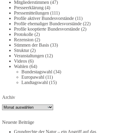
deutschland-trotz-rekordausbau-von-wind-und-
Mitgliederstimmen
(47)
Presseerklärung
(4)
sonnenkraft-weniger-strom-erzeugt-ld.10006607
Pressemitteilungen
(111)
Profile aktiver Bundesvorstände
(11)
🟩🟩🟦🟦🟥🟥🟧🟧
Profile ehemaliger Bundesvorstände
(22)
Profile kooptierte Bundesvorstände
(2)
„Wir brauchen dringend wettbewerbsfähige
Protokolle
(2)
Energiepreise und eine ideologiefreie
Rezension
(2)
Stimmen der Basis
(33)
Diskussion“, meint der Demokratie-Bestatter.
Struktur
(2)
Veranstaltungen
(12)
Wie siehst du das?
Videos
(6)
Wahlen
(64)
🤝 Jetzt Politik für die Menschen mitgestalten:
Bundestagswahl
(34)
https://diebasis.de/mitgliedschaft/
Europawahl
(11)
Landtagswahl
(15)
#dieBasis
#energiewende
#strompreise
#wettbewerb
Archiv
Archiv
40
7
Auf Facebook ansehen
Neueste Beiträge
DieBasis
Grundrechte der Natur – ein Angriff auf das