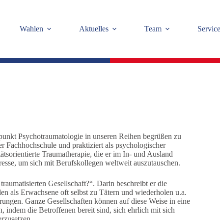
Wahlen
Aktuelles
Team
Servic
rpunkt Psychotraumatologie in unseren Reihen begrüßen zu
er Fachhochschule und praktiziert als psychologischer
tsorientierte Traumatherapie, die er im In- und Ausland
gresse, um sich mit Berufskollegen weltweit auszutauschen.
raumatisierten Gesellschaft?“. Darin beschreibt er die
n als Erwachsene oft selbst zu Tätern und wiederholen u.a.
rungen. Ganze Gesellschaften können auf diese Weise in eine
 indem die Betroffenen bereit sind, sich ehrlich mit sich
erzusetzen.