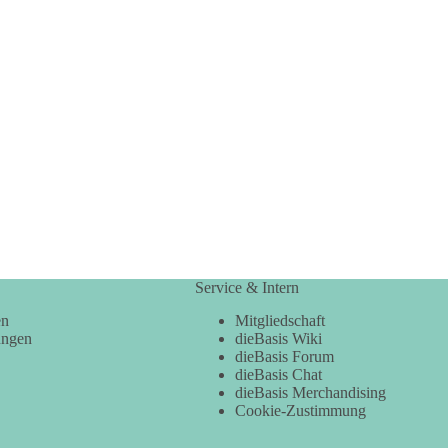
Service & Intern
en
Mitgliedschaft
ungen
dieBasis Wiki
dieBasis Forum
dieBasis Chat
dieBasis Merchandising
Cookie-Zustimmung