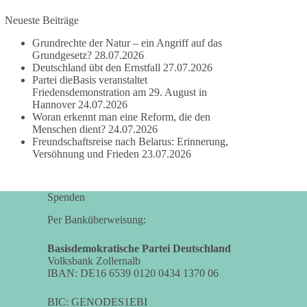
besitzen.
Neueste Beiträge
Grundrechte der Natur – ein Angriff auf das
Und wo war der Austausch über eine
Grundgesetz?
28.07.2026
friedensorientierte Politik?
Deutschland übt den Ernstfall
27.07.2026
Partei dieBasis veranstaltet
🟩🟩🟦🟦🟥🟥🟧🟧
Friedensdemonstration am 29. August in
Hannover
24.07.2026
dieBasis fordert als einzige Partei in Deutschland
Woran erkennt man eine Reform, die den
Menschen dient?
24.07.2026
den Austritt aus der NATO. Ein Gipfel, der mehr
Freundschaftsreise nach Belarus: Erinnerung,
nach Rüstungsdeal als nach Friedenspolitik klingt,
Versöhnung und Frieden
23.07.2026
wird niemals Sicherheit schaffen, ob nun in
Deutschland oder weltweit.
Spenden
Quelle:
https://www.tagesschau.de/ausland/asien/nato-
Per Banküberweisung:
erklaerung-ankara-100.html
Basisdemokratische Partei Deutschland
#dieBasis
#NATO
#Gipfeltreffen
#Frieden
Volksbank Zollernalb
IBAN: DE16 6539 0120 0434 1370 06
#Sicherheit
BIC: GENODES1EBI