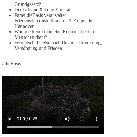
2 Tage(n) zuvor
Grundgesetz?
Deutschland übt den Ernstfall
⚡️ NATO-Gipfel in Ankara: Kriegskonferenz statt
Partei dieBasis veranstaltet
Friedensdemonstration am 29. August in
Friedensgipfel!?
Hannover
Woran erkennt man eine Reform, die den
Anfang Juli 2026 trafen sich 32 Bündnisstaaten
Menschen dient?
sowie deren Staats- und Regierungschefs zum
Freundschaftsreise nach Belarus: Erinnerung,
NATO-Gipfel in der Türkei. Von der NATO wird
Versöhnung und Frieden
behauptet, sie sei das wichtigste
Verteidigungsbündnis der Welt und ein Garant für
#dieBasis
Sicherheit.
Die Gipfelerklärung liest sich jedoch wie ein
Protokoll einer industriellen Kriegskonferenz:
Neue Milliardenhilfen für die Ukraine, neue
Verpflichtungen für Europa, gigantische
Rüstungsdeals, Ausbau der
Verteidigungsindustrie, Modernisierung der
Streitkräfte, ein klares Bekenntnis zur
militärischen Abschreckung und dazu die
Forderung, der Iran dürfe keine Kernwaffe