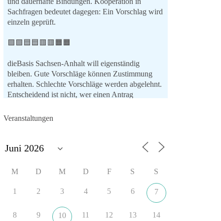
und dauerhafte Bindungen. Kooperation in
Sachfragen bedeutet dagegen: Ein Vorschlag wird
einzeln geprüft.
🟩🟩🟦🟦🟥🟥🟧🟧
dieBasis Sachsen-Anhalt will eigenständig
bleiben. Gute Vorschläge können Zustimmung
erhalten. Schlechte Vorschläge werden abgelehnt.
Entscheidend ist nicht, wer einen Antrag
einbringt, sondern ob er Sachsen-Anhalt konkret
weiterbringt.
Veranstaltungen
Keine automatische Zustimmung. Keine
automatische Ablehnung. Keine politische
Verschmelzung.
💬 Was ist dir wichtiger: feste Lager oder
M
D
M
D
F
S
S
unabhängige Entscheidungen? 👇
1
2
3
4
5
6
7
#dieBasis
#SachsenAnhalt
#Landtagswahl2026
#Kooperation
#Sachpolitik
8
9
11
12
13
14
10