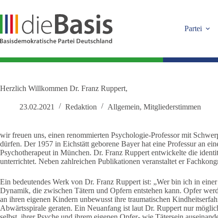
Zum
Inhalt
springen
Partei
Herzlich Willkommen Dr. Franz Ruppert,
23.02.2021
Redaktion
Allgemein
,
Mitgliederstimmen
wir freuen uns, einen renommierten Psychologie-Professor mit Schwe
dürfen. Der 1957 in Eichstätt geborene Bayer hat eine Professur an ein
Psychotherapeut in München. Dr. Franz Ruppert entwickelte die identitä
unterrichtet. Neben zahlreichen Publikationen veranstaltet er Fachkon
Ein bedeutendes Werk von Dr. Franz Ruppert ist: „Wer bin ich in einer t
Dynamik, die zwischen Tätern und Opfern entstehen kann. Opfer werde
an ihren eigenen Kindern unbewusst ihre traumatischen Kindheitserfah
Abwärtsspirale geraten. Ein Neuanfang ist laut Dr. Ruppert nur möglich,
selbst, ihrer Psyche und ihrem eigenen Opfer- wie Tätersein auseinand