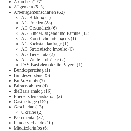
Aktuelles
(177)
Allgemein
(513)
#dieBasis
#Meme
#Plandemie
#Corona
#Impfung
Arbeitsgemeinschaften
(62)
AG Bildung
(1)
AG Frieden
(28)
AG Gesundheit
(6)
AG Kinder, Jugend und Familie
(12)
348
28
53
Auf Facebook ansehen
AG Künstliche Intelligenz
(1)
AG Sachstandanfrage
(1)
DieBasis
AG Strategische Impulse
(6)
2 Tage(n) zuvor
AG Tierschutz
(2)
AG Werte und Ziele
(2)
FAS Basisdemokratie Bayern
(1)
Stimmen der dieBasis – heute mit dem
Bundesparteitag
(1)
„Demokratie-Bestatter“
Bundesvorstand
(5)
BuPa-Archiv
(5)
Die Energiewende ist bisher kein Erfolg, sondern
Bürgerkabinett
(4)
ein teures, ineffizientes Unterfangen. Dies belegt
dieBasis analog
(16)
eine Auswertung der NZZ, wonach die
Friedensdemonstration
(2)
Gastbeiträge
(162)
Energiewende den Strom nicht billiger, sondern
Geschichte
(13)
teurer gemacht hat.
Ukraine
(2)
Kommentar
(37)
Quelle:
https://www.nzz.ch/der-andere-
Landesverbände
(10)
blick/fehlschlag-energiewende-warum-
Mitgliederinfos
(6)