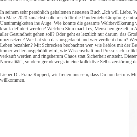
In seinem sehr persönlich gehaltenen neuesten Buch „Ich will Liebe, W
im März 2020 zunächst solidarisch für die Pandemiebekämpfung eintrat.
Unstimmigkeiten ins Auge. Wie konnte die gesamte Weltbevölkerung
krank definiert werden? Welchen Sinn macht es, Menschen gezielt in 
aller Gesundheit gehen soll? Oder geht es letztlich nur darum, das Gr
umzusetzen? Wer hat sich das ausgedacht und wer verdient daran? Wer 
Leben bezahlen? Mit Schrecken beobachtet wer, wie lieblos mit der 
immer weiter ausgehöhlt wird, wie Wissenschaft und Presse sich kritiklo
verkauft werden und ringsherum Chaos statt Sicherheit entsteht. Dieser
Normalität“, sondern geradewegs in eine kollektive Selbstzerstörung d
Lieber Dr. Franz Ruppert, wir freuen uns sehr, dass Du nun bei uns Mit
willkommen.