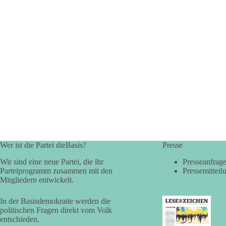
Wer ist die Partei dieBasis?
Presse
Wir sind eine neue Partei, die ihr
Presseanfrag
Parteiprogramm zusammen mit den
Pressemitteil
Mitgliedern entwickelt.
In der Basisdemokratie werden die
politischen Fragen direkt vom Volk
entschieden.