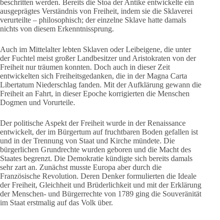
beschritten werden. Bereits die Stoa der Antike entwickelte ein
ausgeprägtes Verständnis von Freiheit, indem sie die Sklaverei
verurteilte – philosophisch; der einzelne Sklave hatte damals
nichts von diesem Erkenntnissprung.
Auch im Mittelalter lebten Sklaven oder Leibeigene, die unter
der Fuchtel meist großer Landbesitzer und Aristokraten von der
Freiheit nur träumen konnten. Doch auch in dieser Zeit
entwickelten sich Freiheitsgedanken, die in der Magna Carta
Libertatum Niederschlag fanden. Mit der Aufklärung gewann die
Freiheit an Fahrt, in dieser Epoche korrigierten die Menschen
Dogmen und Vorurteile.
Der politische Aspekt der Freiheit wurde in der Renaissance
entwickelt, der im Bürgertum auf fruchtbaren Boden gefallen ist
und in der Trennung von Staat und Kirche mündete. Die
bürgerlichen Grundrechte wurden geboren und die Macht des
Staates begrenzt. Die Demokratie kündigte sich bereits damals
sehr zart an. Zunächst musste Europa aber durch die
Französische Revolution. Deren Denker formulierten die Ideale
der Freiheit, Gleichheit und Brüderlichkeit und mit der Erklärung
der Menschen- und Bürgerrechte von 1789 ging die Souveränität
im Staat erstmalig auf das Volk über.