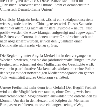
Sie ist Mitglied der CDU. Dieses Kürzel steht noch für
„Christlich Demokratische Union“. Steht es demnächst für
Chinesisch Demagogische Union?
Das Tichy-Magazin berichtet: „Es ist ein Sozialpunktesystem,
wie es gerade bereits in China getestet wird. Dieses Szenario
dient hier allerdings nicht als finstere Dystopie – neutral, fast
positiv werden die Auswirkungen aufgezeigt und abgewogen.“
In Zeiten von Corona, in denen unsere Grundrechte nach und
nach abgeschafft wurden, ist von den Qualitäten einer
Demokratie nicht mehr viel zu spüren.
Die Regierung unter Angela Merkel hat in den vergangenen
Wochen bewiesen, dass sie das jahrhundertealte Ringen um die
Freiheit sehr schnell auf den Müllhaufen der Geschichte wirft,
wenn ein paar lukrative Maskendeals winken oder eine Politik
der Angst mit der notwendigen Medienpropaganda ein ganzes
Volk verängstigt und zu Gehorsam vergattert.
Unsere Freiheit ist mehr denn je in Gefahr! Der Begriff Freiheit
wird als die Möglichkeit verstanden, ohne Zwang zwischen
unterschiedlichen Möglichkeiten auswählen und entscheiden zu
können. Um das in den Herzen und Köpfen der Menschen
Europas zu etablieren, musste ein langer, steiniger Weg