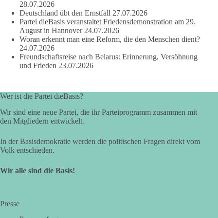
28.07.2026
und den Menschen wirklich nützt.
Deutschland übt den Ernstfall
27.07.2026
Zustimmung, wenn ein Vorschlag sinnvoll ist. Ablehnung,
Partei dieBasis veranstaltet Friedensdemonstration am 29.
wenn er Sachsen-Anhalt nicht weiterbringt.
August in Hannover
24.07.2026
Woran erkennt man eine Reform, die den Menschen dient?
💬 Was ist dir wichtiger: der Absender eines Antrags oder das
24.07.2026
Freundschaftsreise nach Belarus: Erinnerung, Versöhnung
Ergebnis für Sachsen-Anhalt?
und Frieden
23.07.2026
#dieBasis
#sachsenanhalt
#ltw2026
#landtagswahl
Wer ist die Partei dieBasis?
👉 Folgen:
https://www.facebook.com/groups/diebasissachsenanhalt/
Wir sind eine neue Partei, die ihr Parteiprogramm zusammen mit
den Mitgliedern entwickelt.
In der Basisdemokratie werden die politischen Fragen direkt vom
24
6
2
Auf Facebook ansehen
Volk entschieden.
DieBasis
Wir alle sind die Basis!
2 Tage(n) zuvor
⚡ Vorsorge ist richtig. Aber Vorsorge ersetzt keine verlässliche
Presse
Energiepolitik!