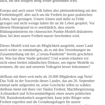
auch, die den Bürgern stetig weiter genommen wird.
Europa und auch unser Volk haben also jahrhundertelang um den
Freiheitsbegriff, aber auch um die Freiheit im ganz praktischen
Leben, hart gerungen. Unsere Ahnen sind dafür zu Felde
gezogen und nicht wenige haben für sie ihr Leben geopfert. Vor
diesem Hintergrund ist es unerklärlich, dass unsere
Bildungsministerin ein chinesisches Punkte-Modell diskutieren
lässt, bei dem unsere Freiheit massiv beschnitten wird.
Dieses Modell wird nun als Möglichkeit ausgelobt, unser Land
noch weiter zu entmündigen, als es mit den Verordnungen im
Zusammenhang mit der „Corona-Pandemie“ bereits geschehen
ist. Was hat diese Studie gekostet? Und warum erlauben wir
nicht einen breiten inländischen Diskurs, um eigene Modelle zu
ersinnen, die uns und unserem Volksgeist besser bekommen?
dieBasis mit ihren weit mehr als 20.000 Mitgliedern sagt Nein!
Das Volk ist der Souverän dieses Landes, das am 26. September
einmal mehr aufgerufen ist, seine Geschicke selbst zu wählen.
dieBasis bietet mit ihren vier Säulen Freiheit, Machtbegrenzung,
Achtsamkeit und Schwarmintelligenz einen neuen politischen
Stil. Basisdemokratisch ausgerichtet, kann jeder Bürger seine
Freiheit ergreifen und die Gestaltungsfragen für unsere