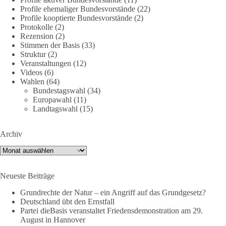
Profile ehemaliger Bundesvorstände
(22)
Profile kooptierte Bundesvorstände
(2)
🕊 Wir wollen den Krieg mit Russland nicht!
Protokolle
(2)
Rezension
(2)
Am 20. Juni 2026 fand in Berlin am Brandenburger Tor die
Stimmen der Basis
(33)
Demonstration mit dem Motto „Russland ist nicht unser
Struktur
(2)
Feind“ statt.
Veranstaltungen
(12)
Videos
(6)
Wahlen
(64)
Hier ein Auszug aus der Rede von der
Bundestagswahl
(34)
Bundestagsabgeordneten Sevim Dağdelen (BSW).
Europawahl
(11)
Landtagswahl
(15)
„Wir müssen Nein sagen zu diesem stinkenden
Revanchismus!“
Archiv
👉 Hier geht es zum vollständigen Video:
Archiv
https://www.youtube.com/live/a9hOswSNg4I?
si=2b_C6GgNY9EB-rXw
Neueste Beiträge
🟩🟩🟦🟦🟥🟥🟧🟧
Grundrechte der Natur – ein Angriff auf das Grundgesetz?
Deutschland übt den Ernstfall
❤️ Wir freuen uns über deine Unterstützung:
Partei dieBasis veranstaltet Friedensdemonstration am 29.
August in Hannover
https://diebasis.de/spenden/