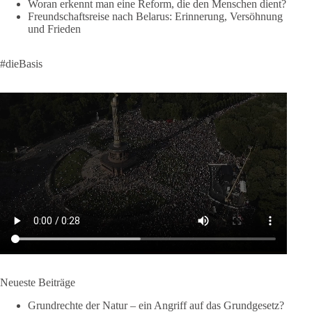
Woran erkennt man eine Reform, die den Menschen dient?
Freundschaftsreise nach Belarus: Erinnerung, Versöhnung
#dieBasis
#frieden
#russandistnichtunserFeind
#friedenspartei
und Frieden
#dieBasis
377
168
37
Auf Facebook ansehen
DieBasis
1 Tag zuvor
Wusstest du, dass ein guter Antrag nicht besser oder schlechter
wird, nur weil er von einer bestimmten Partei kommt?
Sachsen-Anhalt braucht Lösungen für Schule, Pflege,
Wirtschaft, Infrastruktur und die Kommunen. Diese Probleme
werden nicht kleiner, wenn im Landtag zuerst auf Parteifarbe
und erst danach auf den Inhalt geschaut wird.
🟩🟩🟦🟦🟥🟥🟧🟧
Neueste Beiträge
dieBasis Sachsen-Anhalt steht für Kooperation in Sachfragen.
Grundrechte der Natur – ein Angriff auf das Grundgesetz?
Jeder Antrag soll danach bewertet werden, ob er dem Land