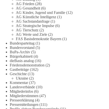
Eine demokratische Gesellschaft lebt nicht davon, unbequeme
AG Frieden
(28)
Fragen zu vermeiden. Sie lebt davon, Fragen offen zu stellen
AG Gesundheit
(6)
AG Kinder, Jugend und Familie
(12)
und transparent zu beantworten.
AG Künstliche Intelligenz
(1)
AG Sachstandanfrage
(1)
dieBasis fordert deshalb weiterhin eine unabhängige,
AG Strategische Impulse
(6)
vollständige und transparente Aufarbeitung der Corona-Politik.
AG Tierschutz
(2)
Ohne Denkverbote, ohne Vorverurteilungen und ohne Tabus.
AG Werte und Ziele
(2)
FAS Basisdemokratie Bayern
(1)
Bundesparteitag
(1)
Quellen:
https://apnews.com/article/fauci-diaries-covid-origins-
Bundesvorstand
(5)
rand-paul-6b25da9f75a0becbaf2886ab22643e67
und
BuPa-Archiv
(5)
https://www.tichyseinblick.de/kolumnen/aus-aller-welt/usa-
Bürgerkabinett
(4)
tagebuch-fauci-corona-impfung/
dieBasis analog
(16)
Friedensdemonstration
(2)
#dieBasis
#Corona
#Aufarbeitung
#Transparenz
#Demokratie
Gastbeiträge
(162)
Geschichte
(13)
#Vertrauen
Ukraine
(2)
Kommentar
(37)
Landesverbände
(10)
Mitgliederinfos
(6)
239
36
60
Auf Facebook ansehen
Mitgliederstimmen
(47)
Presseerklärung
(4)
DieBasis
Pressemitteilungen
(111)
1 Tag zuvor
Profile aktiver Bundesvorstände
(11)