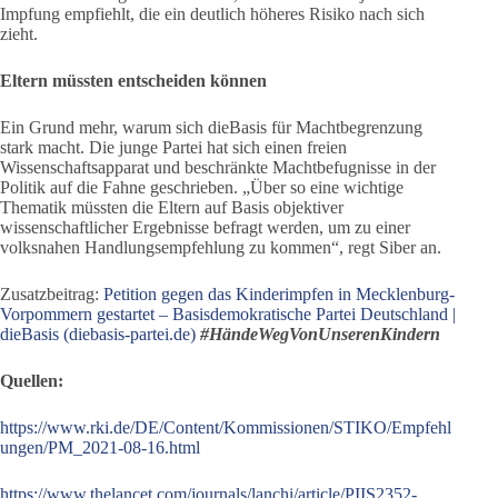
Impfung empfiehlt, die ein deutlich höheres Risiko nach sich
zieht.
Eltern müssten entscheiden können
Ein Grund mehr, warum sich dieBasis für Machtbegrenzung
stark macht. Die junge Partei hat sich einen freien
Wissenschaftsapparat und beschränkte Machtbefugnisse in der
Politik auf die Fahne geschrieben. „Über so eine wichtige
Thematik müssten die Eltern auf Basis objektiver
wissenschaftlicher Ergebnisse befragt werden, um zu einer
volksnahen Handlungsempfehlung zu kommen“, regt Siber an.
Zusatzbeitrag:
Petition gegen das Kinderimpfen in Mecklenburg-
Vorpommern gestartet – Basisdemokratische Partei Deutschland |
dieBasis (diebasis-partei.de)
#HändeWegVonUnserenKindern
Quellen:
https://www.rki.de/DE/Content/Kommissionen/STIKO/Empfehl
ungen/PM_2021-08-16.html
https://www.thelancet.com/journals/lanchi/article/PIIS2352-