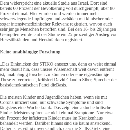
Dem widerspricht eine aktuelle Studie aus Israel. Dort sind
bereits 60 Prozent der Bevölkerung voll durchgeimpft, über 80
Prozent einmal. Hier wurden und werden immer mehr
schwerwiegende Impffolgen und -schäden mit klinischer oder
sogar intensivmedizinischer Relevanz registriert, wovon auch
sehr junge Menschen betroffen sind. Bei den 16- bis 29jährigen
Geimpften wurde laut der Studie ein 25-prozentiger Anstieg von
Herzstillständen und Herzinfarkten registriert.
Ke
ine unabhängige Forschung
„Das Einknicken der STIKO entsetzt uns, denn es weist einmal
mehr darauf hin, dass unsere Wissenschaft weit davon entfernt
ist, unabhängig forschen zu können oder eine eigenständige
These zu vertreten“, kritisiert David Claudio Siber, Sprecher der
basisdemokratischen Partei dieBasis.
Die meisten Kinder und Jugendlichen haben, wenn sie mit
Corona infiziert sind, nur schwache Symptome und sind
längstens eine Woche krank. Das zeigt eine aktuelle britische
Studie. Meistens spüren sie nicht einmal Symptome. Nur etwa
ein Prozent der infizierten Kinder muss im Krankenhaus
behandelt werden. Darüber hinaus sind sie kaum ansteckend.
Daher ist es völlig unverständlich, dass die STIKO jetzt eine