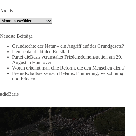
https://www.instagram.com/die_basis_sachsen_anhalt/
Archiv
Tiktok:
https://www.tiktok.com/@diebasis_sachsenanhalt
X:
https://x.com/DieBasisLSA
Archiv
Youtube:
https://www.youtube.com/dieBasisSachsenAnhalt
Neueste Beiträge
🟩🟩🟦🟦🟥🟥🟧🟧
Grundrechte der Natur – ein Angriff auf das Grundgesetz?
Like, teile und kommentiere unsere Beiträge, damit noch mehr
Deutschland übt den Ernstfall
Menschen mitbekommen, wofür wir stehen und warum es sich
Partei dieBasis veranstaltet Friedensdemonstration am 29.
August in Hannover
lohnt, dieBasis zu wählen.
Woran erkennt man eine Reform, die den Menschen dient?
Mehr Infos:
https://diebasis-st.de/wahlprogramm/
Freundschaftsreise nach Belarus: Erinnerung, Versöhnung
und Frieden
#dieBasis
#Landtagswahl
#SachsenAnhalt
#DeineStimmezählt
#jetztunterstützen
#dieBasis
58
6
14
Auf Facebook ansehen
DieBasis
1 Tag zuvor