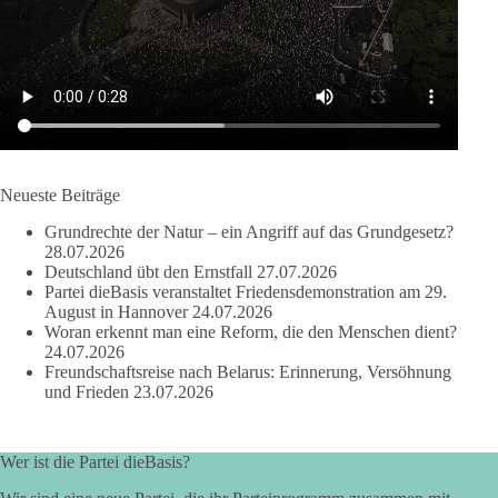
🔎 Über 100-mal keine Antwort.
Anthony Fauci, Immunologe und Berater des ehemaligen US-
Präsidenten, hat bei einer Anhörung des US-Senats auf mehr
als 100 Fragen die Aussage verweigert. Die juristische
Bewertung werden Gerichte und Ermittlungen klären – auch
auf Basis seines Tagebuches. Doch unabhängig davon zeigt
der Vorgang eines deutlich:
Neueste Beiträge
Grundrechte der Natur – ein Angriff auf das Grundgesetz?
Die Corona-Zeit ist noch lange nicht aufgearbeitet.
28.07.2026
Deutschland übt den Ernstfall
27.07.2026
Auch in Deutschland warten viele Menschen bis heute auf
Partei dieBasis veranstaltet Friedensdemonstration am 29.
Antworten:
August in Hannover
24.07.2026
Woran erkennt man eine Reform, die den Menschen dient?
24.07.2026
❓ Wie wurden politische Entscheidungen getroffen?
Freundschaftsreise nach Belarus: Erinnerung, Versöhnung
❓ Welche Maßnahmen waren notwendig und welche nicht?
und Frieden
23.07.2026
❓Und wer übernimmt die Verantwortung für die massiven
Folgen für Kinder, Familien, Unternehmen und das Vertrauen
in unseren Rechtsstaat?
Wer ist die Partei dieBasis?
🟩🟩🟦🟦🟥🟥🟧🟧