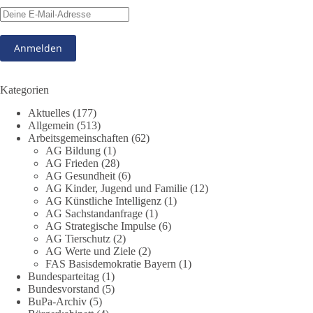
Beitrag der AG Strategische Impulse
Kann die Natur Träger eigener Grundrechte sein? Oder würde
eine solche Entwicklung das Fundament unseres
Grundgesetzes sprengen? Mit dieser grundsätzlichen Frage
beschäftigte sich die Teilnehmer des Politischen
Kategorien
Frühschoppens der AG Strategische Impulse am 19. Juli 2026.
Aktuelles
(177)
Referent Frank Bothmann stellte die These auf, dass die
Allgemein
(513)
derzeit in Teilen der Umweltbewegung diskutierten
Arbeitsgemeinschaften
(62)
„Grundrechte der Natur“ weit über klassischen Naturschutz
AG Bildung
(1)
hinausreichen und grundlegende Fragen zum Menschenbild,
AG Frieden
(28)
zum Rechtsstaat und zur Demokratie aufwerfen. [...]
AG Gesundheit
(6)
AG Kinder, Jugend und Familie
(12)
AG Künstliche Intelligenz
(1)
👉 Hier weiterlesen:
https://diebasis-
AG Sachstandanfrage
(1)
partei.de/2026/07/grundrechte-der-natur-ein-angriff-auf-das-
AG Strategische Impulse
(6)
grundgesetz/
AG Tierschutz
(2)
AG Werte und Ziele
(2)
🟩🟩🟦🟦🟥🟥🟧🟧
FAS Basisdemokratie Bayern
(1)
Bundesparteitag
(1)
Bundesvorstand
(5)
Es ging weniger um fertige Antworten als um eine Debatte
BuPa-Archiv
(5)
darüber, wie Freiheit, Verantwortung, Naturschutz und