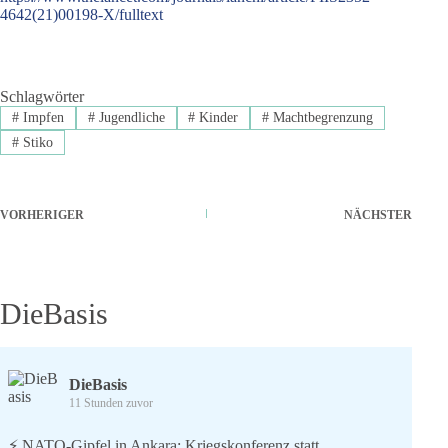
4642(21)00198-X/fulltext
Schlagwörter
#
Impfen
#
Jugendliche
#
Kinder
#
Machtbegrenzung
#
Stiko
VORHERIGER
NÄCHSTER
DieBasis
DieBasis
11 Stunden zuvor
⚡️ NATO-Gipfel in Ankara: Kriegskonferenz statt