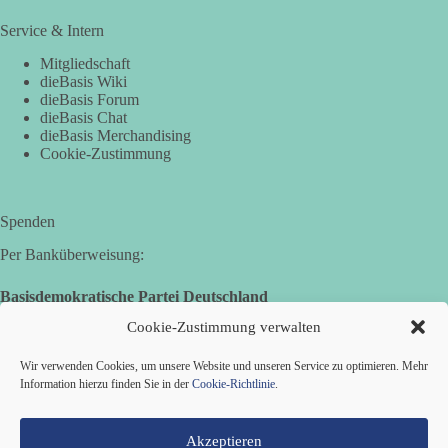
DieBasis
2 Tage(n) zuvor
Service & Intern
Mitgliedschaft
🕊 Wir wollen den Krieg mit Russland nicht!
dieBasis Wiki
dieBasis Forum
Am 20. Juni 2026 fand in Berlin am Brandenburger Tor die
dieBasis Chat
Demonstration mit dem Motto „Russland ist nicht unser
dieBasis Merchandising
Feind“ statt.
Cookie-Zustimmung
Hier ein Auszug aus der Rede von der
Bundestagsabgeordneten Sevim Dağdelen (BSW).
Spenden
Per Banküberweisung:
„Wir müssen Nein sagen zu diesem stinkenden
Revanchismus!“
Basisdemokratische Partei Deutschland
Volksbank Zollernalb
👉 Hier geht es zum vollständigen Video:
Cookie-Zustimmung verwalten
IBAN: DE16 6539 0120 0434 1370 06
https://www.youtube.com/live/a9hOswSNg4I?
si=2b_C6GgNY9EB-rXw
Wir verwenden Cookies, um unsere Website und unseren Service zu optimieren. Mehr
BIC: GENODES1EBI
Information hierzu finden Sie in der
Cookie-Richtlinie
.
🟩🟩🟦🟦🟥🟥🟧🟧
Akzeptieren
❤️ Wir freuen uns über deine Unterstützung: