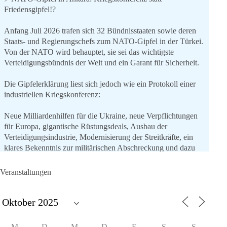
Friedensgipfel!?
Anfang Juli 2026 trafen sich 32 Bündnisstaaten sowie deren
Staats- und Regierungschefs zum NATO-Gipfel in der Türkei.
Von der NATO wird behauptet, sie sei das wichtigste
Verteidigungsbündnis der Welt und ein Garant für Sicherheit.
Die Gipfelerklärung liest sich jedoch wie ein Protokoll einer
industriellen Kriegskonferenz:
Neue Milliardenhilfen für die Ukraine, neue Verpflichtungen
für Europa, gigantische Rüstungsdeals, Ausbau der
Verteidigungsindustrie, Modernisierung der Streitkräfte, ein
klares Bekenntnis zur militärischen Abschreckung und dazu
die Forderung, der Iran dürfe keine Kernwaffe besitzen.
Veranstaltungen
Und wo war der Austausch über eine friedensorientierte
Politik?
🟩🟩🟦🟦🟥🟥🟧🟧
M
D
M
D
F
S
S