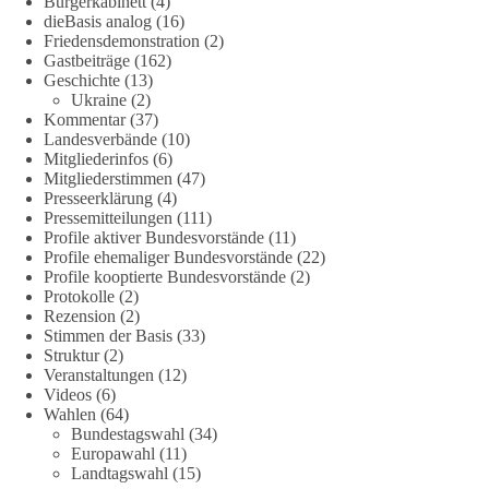
Bürgerkabinett
(4)
Grundrechte in einer demokratischen Gesellschaft künftig
dieBasis analog
(16)
miteinander in Einklang gebracht werden können.
Friedensdemonstration
(2)
Gastbeiträge
(162)
Geschichte
(13)
#dieBasis
#natur
#grundrechte
#grundgesetz
#demokratie
Ukraine
(2)
Kommentar
(37)
Landesverbände
(10)
Mitgliederinfos
(6)
38
7
8
Auf Facebook ansehen
Mitgliederstimmen
(47)
Presseerklärung
(4)
DieBasis
Pressemitteilungen
(111)
1 Tag zuvor
Profile aktiver Bundesvorstände
(11)
Profile ehemaliger Bundesvorstände
(22)
Profile kooptierte Bundesvorstände
(2)
Jetzt dieBasis Sachsen-Anhalt unterstützen!
Protokolle
(2)
Rezension
(2)
Die Landtagswahl 2026 in Sachsen-Anhalt findet am 6.
Stimmen der Basis
(33)
September statt. Die Inhalte stehen – jetzt müssen sie gesehen,
Struktur
(2)
geteilt und diskutiert werden.
Veranstaltungen
(12)
Videos
(6)
Wahlen
(64)
Folge unseren Kanälen:
Bundestagswahl
(34)
Facebook:
Europawahl
(11)
https://www.facebook.com/groups/diebasissachsenanhalt/
Landtagswahl
(15)
Instragram: