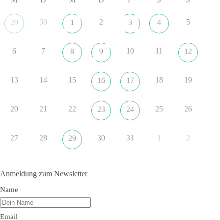
dieBasis fordert als einzige Partei in Deutschland den Austritt
aus der NATO. Ein Gipfel, der mehr nach Rüstungsdeal als
30
2
5
29
1
3
4
nach Friedenspolitik klingt, wird niemals Sicherheit schaffen,
ob nun in Deutschland oder weltweit.
6
7
10
11
8
9
12
Quelle:
https://www.tagesschau.de/ausland/asien/nato-
erklaerung-ankara-100.html
13
14
15
18
19
16
17
#dieBasis
#NATO
#Gipfeltreffen
#Frieden
#Sicherheit
20
21
22
25
26
23
24
352
57
36
Auf Facebook ansehen
27
28
30
31
1
2
29
DieBasis
1 Tag zuvor
Anmeldung zum Newsletter
Grundrechte der Natur – ein Angriff auf das Grundgesetz?
Name
Im Politischen Frühschoppen diskutieren die Teilnehmer das
Verhältnis von Mensch, Natur und Grundgesetz.
Email