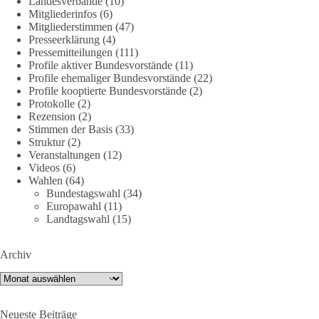
Landesverbände
(10)
2026/
point_left
Mitgliederinfos
(6)
Mitgliederstimmen
(47)
🟩🟩🟦🟦🟥🟥🟧🟧
Presseerklärung
(4)
Pressemitteilungen
(111)
Quelle:
#section
-6092974" target="_blank"
Profile aktiver Bundesvorstände
(11)
rel="noreferrer">https://www.bmvg.de/de/grundlagendokume
Profile ehemaliger Bundesvorstände
(22)
Profile kooptierte Bundesvorstände
(2)
nte-strategische-ausrichtung
#section
-6092974
Protokolle
(2)
Rezension
(2)
#dieBasis
#Umfrage
#Verteidigung
#Bundeswehr
#NATO
Stimmen der Basis
(33)
Struktur
(2)
Veranstaltungen
(12)
Videos
(6)
659
669
26
Auf Facebook ansehen
Wahlen
(64)
Bundestagswahl
(34)
Europawahl
(11)
DieBasis
Landtagswahl
(15)
24 Stunden zuvor
💧 Wasser ist kein globales Experiment
Archiv
Archiv
Robert Habecks (Bündnis 90/Die Grünen) Lieblingsökonomin
Mariana Mazzucato ist Beraterin und Rednerin des World
Economic Forum (WEF). In ihrer Rede zu globalen
Neueste Beiträge