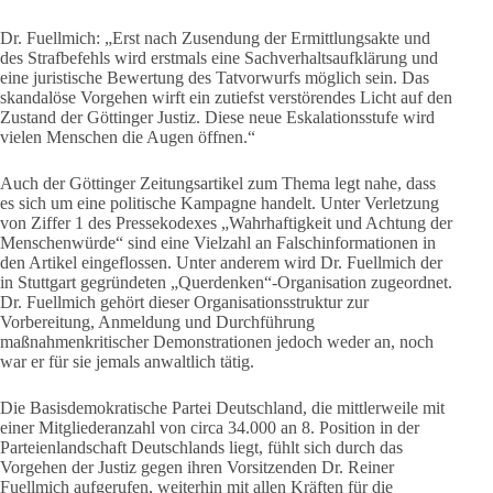
Dr. Fuellmich: „Erst nach Zusendung der Ermittlungsakte und
des Strafbefehls wird erstmals eine Sachverhaltsaufklärung und
eine juristische Bewertung des Tatvorwurfs möglich sein. Das
skandalöse Vorgehen wirft ein zutiefst verstörendes Licht auf den
Zustand der Göttinger Justiz. Diese neue Eskalationsstufe wird
vielen Menschen die Augen öffnen.“
Auch der Göttinger Zeitungsartikel zum Thema legt nahe, dass
es sich um eine politische Kampagne handelt. Unter Verletzung
von Ziffer 1 des Pressekodexes „Wahrhaftigkeit und Achtung der
Menschenwürde“ sind eine Vielzahl an Falschinformationen in
den Artikel eingeflossen. Unter anderem wird Dr. Fuellmich der
in Stuttgart gegründeten „Querdenken“-Organisation zugeordnet.
Dr. Fuellmich gehört dieser Organisationsstruktur zur
Vorbereitung, Anmeldung und Durchführung
maßnahmenkritischer Demonstrationen jedoch weder an, noch
war er für sie jemals anwaltlich tätig.
Die Basisdemokratische Partei Deutschland, die mittlerweile mit
einer Mitgliederanzahl von circa 34.000 an 8. Position in der
Parteienlandschaft Deutschlands liegt, fühlt sich durch das
Vorgehen der Justiz gegen ihren Vorsitzenden Dr. Reiner
Fuellmich aufgerufen, weiterhin mit allen Kräften für die