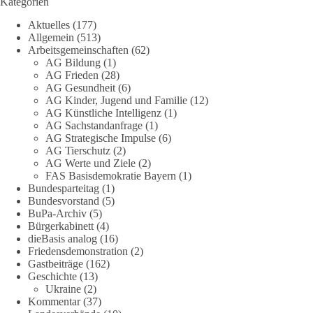
Kategorien
13
1
Auf Facebook ansehen
Aktuelles
(177)
Allgemein
(513)
Arbeitsgemeinschaften
(62)
DieBasis
AG Bildung
(1)
10 Stunden zuvor
AG Frieden
(28)
AG Gesundheit
(6)
Jetzt abstimmen: Welche Rolle soll Deutschland in Sachen
AG Kinder, Jugend und Familie
(12)
Verteidung übernehmen❓
AG Künstliche Intelligenz
(1)
AG Sachstandanfrage
(1)
AG Strategische Impulse
(6)
Das Bundesministerium der Verteidigung schreibt im
AG Tierschutz
(2)
Strategiepapier, dass die Bundeswehr zum Schutz des Landes
AG Werte und Ziele
(2)
und der Verbündeten abschreckungs- und verteidigungsfähig
FAS Basisdemokratie Bayern
(1)
sein muss. Die strategische Ausrichtung sieht vor, dass
Bundesparteitag
(1)
Deutschland in der NATO eine Führungsrolle übernimmt, zur
Bundesvorstand
(5)
stärksten konventionellen Armee Europas werden soll und
BuPa-Archiv
(5)
Bürgerkabinett
(4)
über die Verteidigungsbereitschaft hinaus aufrüstet.
dieBasis analog
(16)
Friedensdemonstration
(2)
Wie siehst du das? Mach jetzt bei unserer Umfrage mit und sag
Gastbeiträge
(162)
uns deine Meinung:
Geschichte
(13)
Ukraine
(2)
point_right
https://diebasis-he.de/umfrage-des-monats-august-
Kommentar
(37)