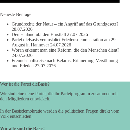
Quelle:
https://www.youtube.com/watch?v=1bw0gjFxu_w
Neueste Beiträge
#dieBasis
#Wasserverbot
#Propaganda
#WEF
Grundrechte der Natur – ein Angriff auf das Grundgesetz?
#Bürgerbeteiligung
28.07.2026
Deutschland übt den Ernstfall
27.07.2026
Partei dieBasis veranstaltet Friedensdemonstration am 29.
August in Hannover
24.07.2026
219
7
55
Auf Facebook ansehen
Woran erkennt man eine Reform, die den Menschen dient?
24.07.2026
Freundschaftsreise nach Belarus: Erinnerung, Versöhnung
DieBasis
und Frieden
23.07.2026
1 Tag zuvor
Wusstest du, dass Kooperation in Sachfragen etwas anderes ist
Wer ist die Partei dieBasis?
als eine feste Koalition?
Wir sind eine neue Partei, die ihr Parteiprogramm zusammen mit
Eine Koalition bedeutet in der Regel gemeinsame
den Mitgliedern entwickelt.
Regierungsverantwortung, feste Vereinbarungen und
dauerhafte Bindungen. Kooperation in Sachfragen bedeutet
In der Basisdemokratie werden die politischen Fragen direkt vom
dagegen: Ein Vorschlag wird einzeln geprüft.
Volk entschieden.
🟩🟩🟦🟦🟥🟥🟧🟧
Wir alle sind die Basis!