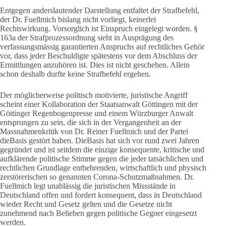
Entgegen anderslautender Darstellung entfaltet der Strafbefehl,
der Dr. Fuellmich bislang nicht vorliegt, keinerlei
Rechtswirkung. Vorsorglich ist Einspruch eingelegt worden. §
163a der Strafprozessordnung sieht in Ausprägung des
verfassungsmässig garantierten Anspruchs auf rechtliches Gehör
vor, dass jeder Beschuldigte spätestens vor dem Abschluss der
Ermittlungen anzuhören ist. Dies ist nicht geschehen. Allein
schon deshalb durfte keine Strafbefehl ergehen.
Der möglicherweise politisch motivierte, juristische Angriff
scheint einer Kollaboration der Staatsanwalt Göttingen mit der
Göttinger Regenbogenpresse und einem Würzburger Anwalt
entsprungen zu sein, die sich in der Vergangenheit an der
Massnahmenkritik von Dr. Reiner Fuellmich und der Partei
dieBasis gestört haben. DieBasis hat sich vor rund zwei Jahren
gegründet und ist seitdem die einzige konsequente, kritische und
aufklärende politische Stimme gegen die jeder tatsächlichen und
rechtlichen Grundlage entbehrenden, wirtschaftlich und physisch
zerstörerischen so genannten Corona-Schutzmaßnahmen. Dr.
Fuellmich legt unablässig die juristischen Missstände in
Deutschland offen und fordert konsequent, dass in Deutschland
wieder Recht und Gesetz gelten und die Gesetze nicht
zunehmend nach Belieben gegen politische Gegner eingesetzt
werden.