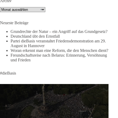
Archiv
👉 Hier geht es zum vollständigen Video:
Archiv
https://www.youtube.com/live/a9hOswSNg4I?
si=2b_C6GgNY9EB-rXw
Neueste Beiträge
🟩🟩🟦🟦🟥🟥🟧🟧
Grundrechte der Natur – ein Angriff auf das Grundgesetz?
Deutschland übt den Ernstfall
❤️ Wir freuen uns über deine Unterstützung:
Partei dieBasis veranstaltet Friedensdemonstration am 29.
August in Hannover
https://diebasis.de/spenden/
Woran erkennt man eine Reform, die den Menschen dient?
Freundschaftsreise nach Belarus: Erinnerung, Versöhnung
#dieBasis
#frieden
#russandistnichtunserFeind
#friedenspartei
und Frieden
#dieBasis
377
168
37
Auf Facebook ansehen
DieBasis
2 Tage(n) zuvor
Wusstest du, dass ein guter Antrag nicht besser oder schlechter
wird, nur weil er von einer bestimmten Partei kommt?