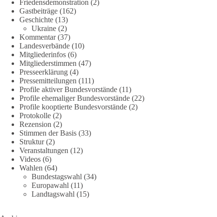
Friedensdemonstration
(2)
#dieBasis
#Corona
#Aufarbeitung
#Transparenz
#Demokratie
Gastbeiträge
(162)
Geschichte
(13)
#Vertrauen
Ukraine
(2)
Kommentar
(37)
Landesverbände
(10)
Mitgliederinfos
(6)
239
36
60
Auf Facebook ansehen
Mitgliederstimmen
(47)
Presseerklärung
(4)
DieBasis
Pressemitteilungen
(111)
2 Tage(n) zuvor
Profile aktiver Bundesvorstände
(11)
Profile ehemaliger Bundesvorstände
(22)
Profile kooptierte Bundesvorstände
(2)
🕊 Wir wollen den Krieg mit Russland nicht!
Protokolle
(2)
Rezension
(2)
Am 20. Juni 2026 fand in Berlin am Brandenburger Tor die
Stimmen der Basis
(33)
Demonstration mit dem Motto „Russland ist nicht unser
Struktur
(2)
Feind“ statt.
Veranstaltungen
(12)
Videos
(6)
Wahlen
(64)
Hier ein Auszug aus der Rede von der
Bundestagswahl
(34)
Bundestagsabgeordneten Sevim Dağdelen (BSW).
Europawahl
(11)
Landtagswahl
(15)
„Wir müssen Nein sagen zu diesem stinkenden
Revanchismus!“