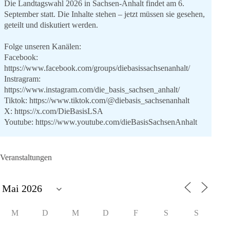
Die Landtagswahl 2026 in Sachsen-Anhalt findet am 6.
September statt. Die Inhalte stehen – jetzt müssen sie gesehen,
geteilt und diskutiert werden.
Folge unseren Kanälen:
Facebook:
https://www.facebook.com/groups/diebasissachsenanhalt/
Instragram:
https://www.instagram.com/die_basis_sachsen_anhalt/
Tiktok:
https://www.tiktok.com/@diebasis_sachsenanhalt
X:
https://x.com/DieBasisLSA
Youtube:
https://www.youtube.com/dieBasisSachsenAnhalt
🟩🟩🟦🟦🟥🟥🟧🟧
Veranstaltungen
Like, teile und kommentiere unsere Beiträge, damit noch mehr
Menschen mitbekommen, wofür wir stehen und warum es sich
lohnt, dieBasis zu wählen.
Mehr Infos:
https://diebasis-st.de/wahlprogramm/
M
D
M
D
F
S
S
#dieBasis
#Landtagswahl
#SachsenAnhalt
#DeineStimmezählt
#jetztunterstützen