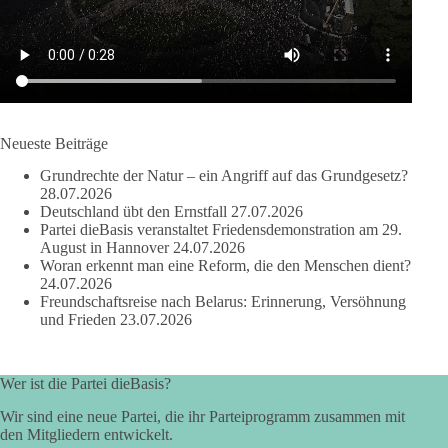
Sachsen-Anhalt braucht Lösungen für Schule, Pflege,
Wirtschaft, Infrastruktur und die Kommunen. Diese Probleme
werden nicht kleiner, wenn im Landtag zuerst auf Parteifarbe
und erst danach auf den Inhalt geschaut wird.
🟩🟩🟦🟦🟥🟥🟧🟧
Neueste Beiträge
dieBasis Sachsen-Anhalt steht für Kooperation in Sachfragen.
Grundrechte der Natur – ein Angriff auf das Grundgesetz?
Jeder Antrag soll danach bewertet werden, ob er dem Land
28.07.2026
und den Menschen wirklich nützt.
Deutschland übt den Ernstfall
27.07.2026
Zustimmung, wenn ein Vorschlag sinnvoll ist. Ablehnung,
Partei dieBasis veranstaltet Friedensdemonstration am 29.
wenn er Sachsen-Anhalt nicht weiterbringt.
August in Hannover
24.07.2026
Woran erkennt man eine Reform, die den Menschen dient?
💬 Was ist dir wichtiger: der Absender eines Antrags oder das
24.07.2026
Freundschaftsreise nach Belarus: Erinnerung, Versöhnung
Ergebnis für Sachsen-Anhalt?
und Frieden
23.07.2026
#dieBasis
#sachsenanhalt
#ltw2026
#landtagswahl
Wer ist die Partei dieBasis?
👉 Folgen:
https://www.facebook.com/groups/diebasissachsenanhalt/
Wir sind eine neue Partei, die ihr Parteiprogramm zusammen mit
den Mitgliedern entwickelt.