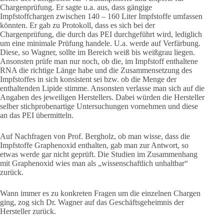
Chargenprüfung. Er sagte u.a. aus, dass gängige
Impfstoffchargen zwischen 140 – 160 Liter Impfstoffe umfassen
könnten. Er gab zu Protokoll, dass es sich bei der
Chargenprüfung, die durch das PEI durchgeführt wird, lediglich
um eine minimale Prüfung handele. U.a. werde auf Verfärbung.
Diese, so Wagner, sollte im Bereich weiß bis weißgrau liegen.
Ansonsten prüfe man nur noch, ob die, im Impfstoff enthaltene
RNA die richtige Länge habe und die Zusammensetzung des
Impfstoffes in sich konsistent sei bzw. ob die Menge der
enthaltenden Lipide stimme. Ansonsten verlasse man sich auf die
Angaben des jeweiligen Herstellers. Dabei würden die Hersteller
selber stichprobenartige Untersuchungen vornehmen und diese
an das PEI übermitteln.
Auf Nachfragen von Prof. Bergholz, ob man wisse, dass die
Impfstoffe Graphenoxid enthalten, gab man zur Antwort, so
etwas werde gar nicht geprüft. Die Studien im Zusammenhang
mit Graphenoxid wies man als „wissenschaftlich unhaltbar“
zurück.
Wann immer es zu konkreten Fragen um die einzelnen Chargen
ging, zog sich Dr. Wagner auf das Geschäftsgeheimnis der
Hersteller zurück.