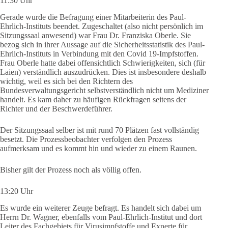
11:30 Uhr
Gerade wurde die Befragung einer Mitarbeiterin des Paul-
Ehrlich-Instituts beendet. Zugeschaltet (also nicht persönlich im
Sitzungssaal anwesend) war Frau Dr. Franziska Oberle. Sie
bezog sich in ihrer Aussage auf die Sicherheitsstatistik des Paul-
Ehrlich-Instituts in Verbindung mit den Covid 19-Impfstoffen.
Frau Oberle hatte dabei offensichtlich Schwierigkeiten, sich (für
Laien) verständlich auszudrücken. Dies ist insbesondere deshalb
wichtig, weil es sich bei den Richtern des
Bundesverwaltungsgericht selbstverständlich nicht um Mediziner
handelt. Es kam daher zu häufigen Rückfragen seitens der
Richter und der Beschwerdeführer.
Der Sitzungssaal selber ist mit rund 70 Plätzen fast vollständig
besetzt. Die Prozessbeobachter verfolgen den Prozess
aufmerksam und es kommt hin und wieder zu einem Raunen.
Bisher gilt der Prozess noch als völlig offen.
13:20 Uhr
Es wurde ein weiterer Zeuge befragt. Es handelt sich dabei um
Herrn Dr. Wagner, ebenfalls vom Paul-Ehrlich-Institut und dort
Leiter des Fachgebiets für Virusimpfstoffe und Experte für