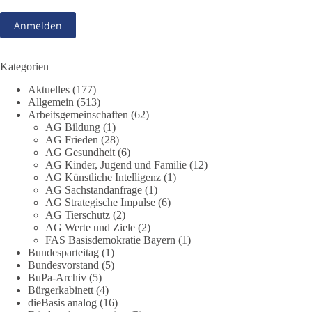
❓ Wie wurden politische Entscheidungen getroffen?
❓ Welche Maßnahmen waren notwendig und welche nicht?
❓Und wer übernimmt die Verantwortung für die massiven
Folgen für Kinder, Familien, Unternehmen und das Vertrauen
Kategorien
in unseren Rechtsstaat?
Aktuelles
(177)
Allgemein
(513)
🟩🟩🟦🟦🟥🟥🟧🟧
Arbeitsgemeinschaften
(62)
AG Bildung
(1)
Eine demokratische Gesellschaft lebt nicht davon, unbequeme
AG Frieden
(28)
Fragen zu vermeiden. Sie lebt davon, Fragen offen zu stellen
AG Gesundheit
(6)
AG Kinder, Jugend und Familie
(12)
und transparent zu beantworten.
AG Künstliche Intelligenz
(1)
AG Sachstandanfrage
(1)
dieBasis fordert deshalb weiterhin eine unabhängige,
AG Strategische Impulse
(6)
vollständige und transparente Aufarbeitung der Corona-Politik.
AG Tierschutz
(2)
Ohne Denkverbote, ohne Vorverurteilungen und ohne Tabus.
AG Werte und Ziele
(2)
FAS Basisdemokratie Bayern
(1)
Bundesparteitag
(1)
Quellen:
https://apnews.com/article/fauci-diaries-covid-origins-
Bundesvorstand
(5)
rand-paul-6b25da9f75a0becbaf2886ab22643e67
und
BuPa-Archiv
(5)
https://www.tichyseinblick.de/kolumnen/aus-aller-welt/usa-
Bürgerkabinett
(4)
tagebuch-fauci-corona-impfung/
dieBasis analog
(16)