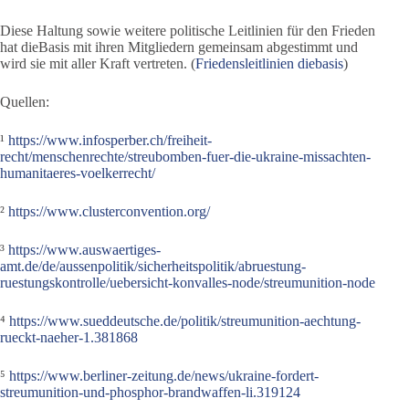
Diese Haltung sowie weitere politische Leitlinien für den Frieden
hat dieBasis mit ihren Mitgliedern gemeinsam abgestimmt und
wird sie mit aller Kraft vertreten. (
Friedensleitlinien diebasis
)
Quellen:
¹
https://www.infosperber.ch/freiheit-
recht/menschenrechte/streubomben-fuer-die-ukraine-missachten-
humanitaeres-voelkerrecht/
²
https://www.clusterconvention.org/
³
https://www.auswaertiges-
amt.de/de/aussenpolitik/sicherheitspolitik/abruestung-
ruestungskontrolle/uebersicht-konvalles-node/streumunition-node
⁴
https://www.sueddeutsche.de/politik/streumunition-aechtung-
rueckt-naeher-1.381868
⁵
https://www.berliner-zeitung.de/news/ukraine-fordert-
streumunition-und-phosphor-brandwaffen-li.319124