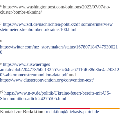
⁶ https://www.washingtonpost.com/opinions/2023/07/07/no-
cluster-bombs-ukraine/
⁷
https://www.zdf.de/nachrichten/politik/zdf-sommerinterview-
steinmeier-streubomben-ukraine-100.html
⁸
https://twitter.com/mz_storymakers/status/167807184747939021
0
⁹
https://www.auswaertiges-
amt.de/blob/204778/b0c132557a6c64ca67116f638d3be4a2/0812
03-abkommenstreumunition-data.pdf
und
https://www.clusterconvention.org/convention-text/
¹⁰
https://www.n-tv.de/politik/Ukraine-feuert-bereits-mit-US-
Streumunition-article24275505.html
Kontakt zur
Redaktion
:
redaktion@diebasis-partei.de