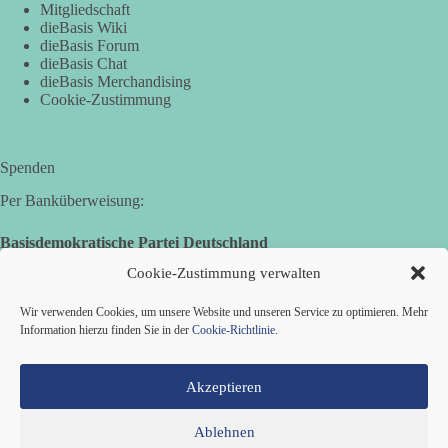
Mitgliedschaft
dieBasis Wiki
dieBasis Forum
49
7
14
Auf Facebook ansehen
dieBasis Chat
dieBasis Merchandising
Cookie-Zustimmung
DieBasis
2 Tage(n) zuvor
Jetzt dieBasis Sachsen-Anhalt unterstützen!
Spenden
Per Banküberweisung:
Die Landtagswahl 2026 in Sachsen-Anhalt findet am 6.
September statt. Die Inhalte stehen – jetzt müssen sie gesehen,
Basisdemokratische Partei Deutschland
geteilt und diskutiert werden.
Volksbank Zollernalb
Cookie-Zustimmung verwalten
IBAN: DE16 6539 0120 0434 1370 06
Folge unseren Kanälen:
Facebook:
Wir verwenden Cookies, um unsere Website und unseren Service zu optimieren. Mehr
BIC: GENODES1EBI
Information hierzu finden Sie in der
Cookie-Richtlinie
.
https://www.facebook.com/groups/diebasissachsenanhalt/
Instragram:
https://www.instagram.com/die_basis_sachsen_anhalt/
Akzeptieren
Tiktok:
https://www.tiktok.com/@diebasis_sachsenanhalt
X:
https://x.com/DieBasisLSA
Ablehnen
Youtube:
https://www.youtube.com/dieBasisSachsenAnhalt