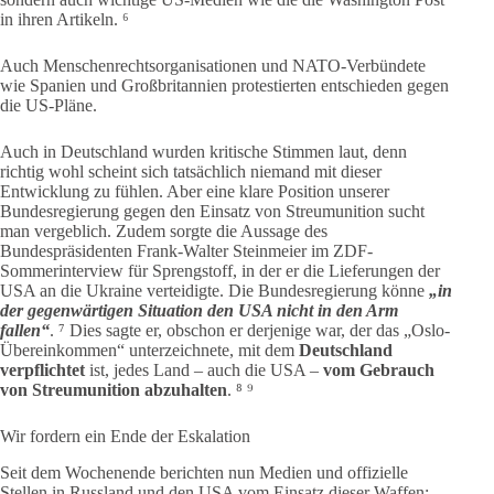
in ihren Artikeln. ⁶
Auch Menschenrechtsorganisationen und NATO-Verbündete
wie Spanien und Großbritannien protestierten entschieden gegen
die US-Pläne.
Auch in Deutschland wurden kritische Stimmen laut, denn
richtig wohl scheint sich tatsächlich niemand mit dieser
Entwicklung zu fühlen. Aber eine klare Position unserer
Bundesregierung gegen den Einsatz von Streumunition sucht
man vergeblich. Zudem sorgte die Aussage des
Bundespräsidenten Frank-Walter Steinmeier im ZDF-
Sommerinterview für Sprengstoff, in der er die Lieferungen der
USA an die Ukraine verteidigte. Die Bundesregierung könne
„in
der gegenwärtigen Situation den USA nicht in den Arm
fallen“
. ⁷ Dies sagte er, obschon er derjenige war, der das „Oslo-
Übereinkommen“ unterzeichnete, mit dem
Deutschland
verpflichtet
ist, jedes Land – auch die USA –
vom Gebrauch
von Streumunition abzuhalten
. ⁸ ⁹
Wir fordern ein Ende der Eskalation
Seit dem Wochenende berichten nun Medien und offizielle
Stellen in Russland und den USA vom Einsatz dieser Waffen;