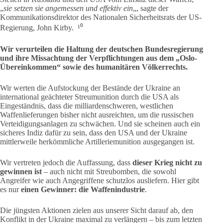
„
s
ie setzen sie angemessen und effektiv ein
„, sagte der
Kommunikationsdirektor des Nationalen Sicherheitsrats der US-
Regierung, John Kirby. ¹⁰
Wir verurteilen die Haltung der deutschen Bundesregierung
und ihre Missachtung der Verpflichtungen aus dem
„Oslo-
Übereinkommen“ sowie des humanitären Völkerrechts.
Wir werten die Aufstockung der Bestände der Ukraine an
international geächteter Streumunition durch die USA als
Eingeständnis, dass die milliardenschweren, westlichen
Waffenlieferungen bisher nicht ausreichten, um die russischen
Verteidigungsanlagen zu schwächen. Und sie scheinen auch ein
sicheres Indiz dafür zu sein, dass den USA und der Ukraine
mittlerweile herkömmliche Artilleriemunition ausgegangen ist.
Wir vertreten jedoch die Auffassung, dass
dieser Krieg nicht zu
gewinnen ist
– auch nicht mit Streubomben, die sowohl
Angreifer wie auch Angegriffene schutzlos ausliefern. Hier gibt
es nur
einen Gewinner: die Waffenindustrie
.
Die jüngsten Aktionen zielen aus unserer Sicht darauf ab, den
Konflikt in der Ukraine maximal zu verlängern – bis zum letzten