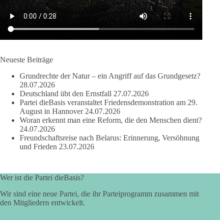
Quelle:
https://www.tagesschau.de/ausland/asien/nato-
erklaerung-ankara-100.html
#dieBasis
#NATO
#Gipfeltreffen
#Frieden
#Sicherheit
Neueste Beiträge
Grundrechte der Natur – ein Angriff auf das Grundgesetz?
664
137
66
Auf Facebook ansehen
28.07.2026
Deutschland übt den Ernstfall
27.07.2026
Partei dieBasis veranstaltet Friedensdemonstration am 29.
DieBasis
August in Hannover
24.07.2026
2 Tage(n) zuvor
Woran erkennt man eine Reform, die den Menschen dient?
24.07.2026
Grundrechte der Natur – ein Angriff auf das Grundgesetz?
Freundschaftsreise nach Belarus: Erinnerung, Versöhnung
und Frieden
23.07.2026
Im Politischen Frühschoppen diskutieren die Teilnehmer das
Verhältnis von Mensch, Natur und Grundgesetz.
Wer ist die Partei dieBasis?
Beitrag der AG Strategische Impulse
Wir sind eine neue Partei, die ihr Parteiprogramm zusammen mit
den Mitgliedern entwickelt.
Kann die Natur Träger eigener Grundrechte sein? Oder würde
eine solche Entwicklung das Fundament unseres