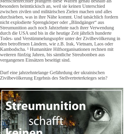
Menschenrechtler prangern diese Waffen genau deshalb als
besonders heimtückisch an, weil sie keinen Unterschied
zwischen zivilen und militärischen Zielen machen und alles
durchsieben, was in ihre Nähe kommt. Und tatsächlich fordern
nicht explodierte Sprengkörper oder „Blindgänger“ aus
Streumunition auch noch Jahrzehnte nach ihrer Verwendung
durch die USA und bis in die heutige Zeit jährlich hunderte
Todes- und Verstümmelungsopfer unter der Zivilbevölkerung in
den betroffenen Ländern, wie z.B. Irak, Vietnam, Laos oder
Kambodscha. ¹ Humanitäre Hilfsorganisationen rechnen mit
weiteren fünfzig Jahren, bis sämtliche Streubomben aus
vergangenen Einsätzen beseitigt sind.
Darf eine jahrzehntelange Gefährdung der ukrainischen
Zivilbevölkerung Ergebnis des Stellvertreterkrieges sein?