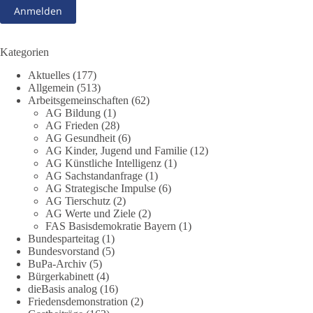
348
28
53
Auf Facebook ansehen
Kategorien
DieBasis
Aktuelles
(177)
1 Tag zuvor
Allgemein
(513)
Arbeitsgemeinschaften
(62)
AG Bildung
(1)
Stimmen der dieBasis – heute mit dem „Demokratie-Bestatter“
AG Frieden
(28)
AG Gesundheit
(6)
Die Energiewende ist bisher kein Erfolg, sondern ein teures,
AG Kinder, Jugend und Familie
(12)
ineffizientes Unterfangen. Dies belegt eine Auswertung der
AG Künstliche Intelligenz
(1)
NZZ, wonach die Energiewende den Strom nicht billiger,
AG Sachstandanfrage
(1)
sondern teurer gemacht hat.
AG Strategische Impulse
(6)
AG Tierschutz
(2)
AG Werte und Ziele
(2)
Quelle:
https://www.nzz.ch/der-andere-blick/fehlschlag-
FAS Basisdemokratie Bayern
(1)
energiewende-warum-deutschland-trotz-rekordausbau-von-
Bundesparteitag
(1)
wind-und-sonnenkraft-weniger-strom-erzeugt-ld.10006607
Bundesvorstand
(5)
BuPa-Archiv
(5)
🟩🟩🟦🟦🟥🟥🟧🟧
Bürgerkabinett
(4)
dieBasis analog
(16)
Friedensdemonstration
(2)
„Wir brauchen dringend wettbewerbsfähige Energiepreise und