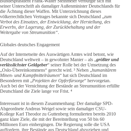
Bundespräsident Frank-Walter Steinmeier verbürgte sich mit
seiner Unterschrift als damaliger Außenminister Deutschlands für
die Ächtung dieser Waffen. Mit Unterzeichnung dieses
völkerrechtlichen Vertrages bekannte sich Deutschland „
zum
Verbot des Einsatzes, der Entwicklung, der Herstellung, des
Erwerbs, der Lagerung, der Zurückbehaltung und der
Weitergabe von Streumunition“
.
Globales deutsches Engagement
Auf der Internetseite des Auswärtigen Amtes wird betont, wie
Deutschland weltweit – in gewohnter Manier – als „
größter und
verlässlichster Geldgeber
“ seiner Rolle bei der Umsetzung des
„Oslo-Übereinkommens“ gerecht wird. ³ Neben „
humanitärem
Minen- und Kampfmittelräumen
“ hat sich Deutschland im
Besonderen mit „
Projekten der Opferfürsorge
“ hervorgetan.
Auch bei der Vernichtung der Bestände an Streumunition erfüllte
Deutschland die Ziele lange vor Frist. ⁴
Interessant ist in diesem Zusammenhang: Der damalige SPD-
Abgeordnete Andreas Weigel sowie sein damaliger CSU-
Kollege Karl Theodor zu Guttenberg formulierten bereits 2010
ganz klare Ziele, die mit der Bereitstellung von 50 bis 60
Millionen Euro einhergingen. Die Regierung solle die USA
auffordern, ihre Bestände aus Deutschland abzuziehen und