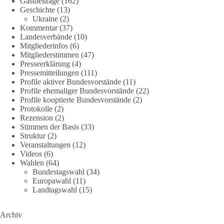
Gastbeiträge
(162)
eine ideologiefreie Diskussion“, meint der Demokratie-
Geschichte
(13)
Bestatter.
Ukraine
(2)
Kommentar
(37)
Wie siehst du das?
Landesverbände
(10)
Mitgliederinfos
(6)
Mitgliederstimmen
(47)
🤝 Jetzt Politik für die Menschen mitgestalten:
Presseerklärung
(4)
https://diebasis.de/mitgliedschaft/
Pressemitteilungen
(111)
Profile aktiver Bundesvorstände
(11)
#dieBasis
#energiewende
#strompreise
#wettbewerb
Profile ehemaliger Bundesvorstände
(22)
Profile kooptierte Bundesvorstände
(2)
Protokolle
(2)
Rezension
(2)
40
7
Auf Facebook ansehen
Stimmen der Basis
(33)
Struktur
(2)
Veranstaltungen
(12)
DieBasis
Videos
(6)
1 Tag zuvor
Wahlen
(64)
Bundestagswahl
(34)
⚡️ NATO-Gipfel in Ankara: Kriegskonferenz statt
Europawahl
(11)
Friedensgipfel!?
Landtagswahl
(15)
Anfang Juli 2026 trafen sich 32 Bündnisstaaten sowie deren
Archiv
Staats- und Regierungschefs zum NATO-Gipfel in der Türkei.