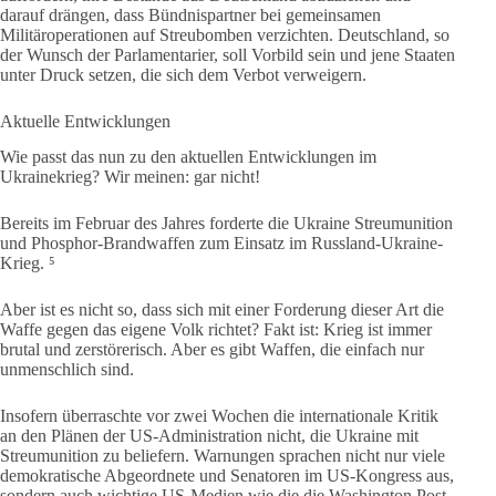
darauf drängen, dass Bündnispartner bei gemeinsamen
Militäroperationen auf Streubomben verzichten. Deutschland, so
der Wunsch der Parlamentarier, soll Vorbild sein und jene Staaten
unter Druck setzen, die sich dem Verbot verweigern.
Aktuelle Entwicklungen
Wie passt das nun zu den aktuellen Entwicklungen im
Ukrainekrieg? Wir meinen: gar nicht!
Bereits im Februar des Jahres forderte die Ukraine Streumunition
und Phosphor-Brandwaffen zum Einsatz im Russland-Ukraine-
Krieg. ⁵
Aber ist es nicht so, dass sich mit einer Forderung dieser Art die
Waffe gegen das eigene Volk richtet? Fakt ist: Krieg ist immer
brutal und zerstörerisch. Aber es gibt Waffen, die einfach nur
unmenschlich sind.
Insofern überraschte vor zwei Wochen die internationale Kritik
an den Plänen der US-Administration nicht, die Ukraine mit
Streumunition zu beliefern. Warnungen sprachen nicht nur viele
demokratische Abgeordnete und Senatoren im US-Kongress aus,
sondern auch wichtige US-Medien wie die die Washington Post