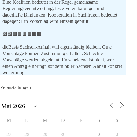
Eine Koalition bedeutet in der Regel gemeinsame
Regierungsverantwortung, feste Vereinbarungen und
dauerhafte Bindungen. Kooperation in Sachfragen bedeutet
dagegen: Ein Vorschlag wird einzeln geprüft.
🟩🟩🟦🟦🟥🟥🟧🟧
dieBasis Sachsen-Anhalt will eigenständig bleiben. Gute
Vorschläge können Zustimmung erhalten. Schlechte
Vorschläge werden abgelehnt. Entscheidend ist nicht, wer
einen Antrag einbringt, sondern ob er Sachsen-Anhalt konkret
weiterbringt.
Keine automatische Zustimmung. Keine automatische
Ablehnung. Keine politische Verschmelzung.
Veranstaltungen
💬 Was ist dir wichtiger: feste Lager oder unabhängige
Entscheidungen? 👇
#dieBasis
#SachsenAnhalt
#Landtagswahl2026
#Kooperation
M
D
M
D
F
S
S
#Sachpolitik
27
28
29
30
1
2
3